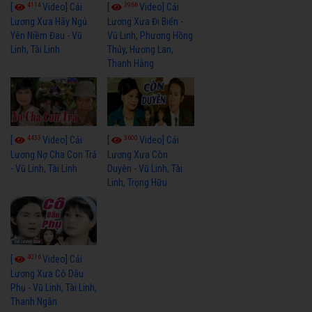
4114
3966
[
Video] Cải
[
Video] Cải
Lương Xưa Hãy Ngủ
Lương Xưa Đi Biển -
Yên Niềm Đau - Vũ
Vũ Linh, Phương Hồng
Linh, Tài Linh
Thủy, Hương Lan,
Thanh Hằng
4433
3600
[
Video] Cải
[
Video] Cải
Lương Nợ Cha Con Trả
Lương Xưa Còn
- Vũ Linh, Tài Linh
Duyên - Vũ Linh, Tài
Linh, Trọng Hữu
4016
[
Video] Cải
Lương Xưa Cô Dâu
Phụ - Vũ Linh, Tài Linh,
Thanh Ngân