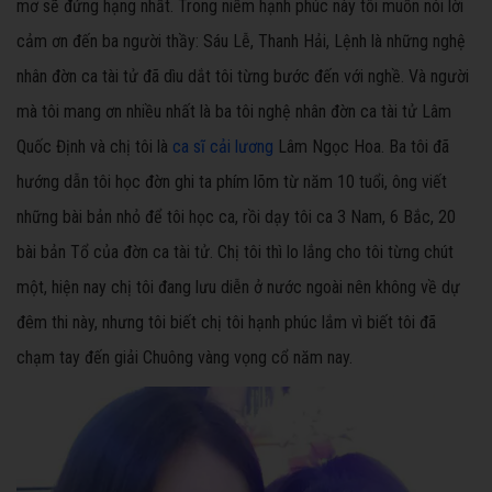
mơ sẽ đứng hạng nhất. Trong niềm hạnh phúc này tôi muốn nói lời
cảm ơn đến ba người thầy: Sáu Lễ, Thanh Hải, Lệnh là những nghệ
nhân đờn ca tài tử đã dìu dắt tôi từng bước đến với nghề. Và người
mà tôi mang ơn nhiều nhất là ba tôi nghệ nhân đờn ca tài tử Lâm
Quốc Định và chị tôi là
ca sĩ cải lương
Lâm Ngọc Hoa. Ba tôi đã
hướng dẫn tôi học đờn ghi ta phím lõm từ năm 10 tuổi, ông viết
những bài bản nhỏ để tôi học ca, rồi dạy tôi ca 3 Nam, 6 Bắc, 20
bài bản Tổ của đờn ca tài tử. Chị tôi thì lo lắng cho tôi từng chút
một, hiện nay chị tôi đang lưu diễn ở nước ngoài nên không về dự
đêm thi này, nhưng tôi biết chị tôi hạnh phúc lắm vì biết tôi đã
chạm tay đến giải Chuông vàng vọng cổ năm nay.