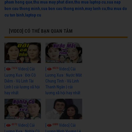
pham hong que
,
thu mua may phat dien
,
thu mua laptop cu
,
sua nap
bon cau thong minh
,
sua bon cau thong minh
,
may lanh cu
,
thu mua do
cu tan binh
,
laptop cu
[VIDEO] CÓ THỂ BẠN QUAN TÂM
7674
6926
[
Video] Cải
[
Video] Cải
Lương Xưa : Đời Cô
Lương Xưa : Nước Mắt
Diễm - Vũ Linh Tài
Chung Tình - Vũ Linh
Linh | cải lương xã hội
Thanh Ngân | cải
hay nhất
lương xã hội hay nhất
6070
6688
[
Video] Cải
[
Video] Cải
Lương Xưa : Nghĩa Cũ
Lương Minh Vương Lệ