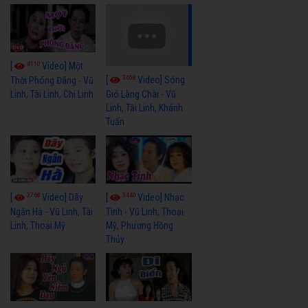
4110
[
Video] Một
3658
[
Video] Sóng
Thời Phóng Đãng - Vũ
Linh, Tài Linh, Chí Linh
Gió Làng Chài - Vũ
Linh, Tài Linh, Khánh
Tuấn
3768
3440
[
Video] Dãy
[
Video] Nhạc
Ngân Hà - Vũ Linh, Tài
Tình - Vũ Linh, Thoại
Linh, Thoại Mỹ
Mỹ, Phương Hồng
Thủy