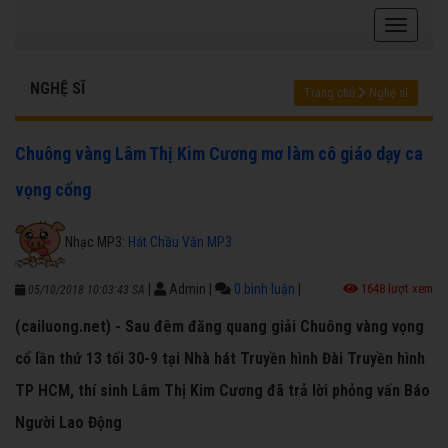
NGHỆ SĨ
Trang chủ
Nghệ sĩ
Chuông vàng Lâm Thị Kim Cương mơ làm cô giáo dạy ca
vọng cổng
Nhạc MP3:
Hát Chầu Văn MP3
|
Admin
|
0 bình luận
|
1648 lượt xem
05/10/2018 10:03:43 SA
(cailuong.net) - Sau đêm đăng quang giải Chuông vàng vọng
cổ lần thứ 13 tối 30-9 tại Nhà hát Truyền hình Đài Truyền hình
TP HCM, thí sinh Lâm Thị Kim Cương đã trả lời phỏng vấn Báo
Người Lao Động