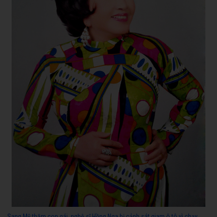
Sang Mỹ thăm con gái, nghệ sĩ Hồng Nga bị cảnh sát giam ô tô vì chạy