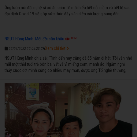
Ông luôn nói đời nghệ sĩ có ăn cơm Tổ mới hiểu hết nỗi niềm và tiết lộ sau
đại dịch Covid-19 sẽ góp sức thúc đẩy sàn diễn cải lương sáng đèn
4882
NSƯT Hùng Minh: Một đời sân khấu
Xem chi tiết
12/04/2022 12:05:23 CH
NSƯT Hùng Minh chia sẻ: “Tính đến nay cũng đã 65 năm đi hát. Tôi vẫn nhớ
mãi một thời tuổi trẻ bôn ba, vất vả vì miếng cơm, manh áo. Ngẫm nghĩ
thấy cuộc đời mình cũng có nhiều may mắn, được ông Tổ nghề thương,
nên từ một cậu bé nghèo chẳng biết hát xướng là gì, trong dòng đời xuôi
ngược nhận được những cơ may để từng bước thành danh với nghiệp ca
diễn”.