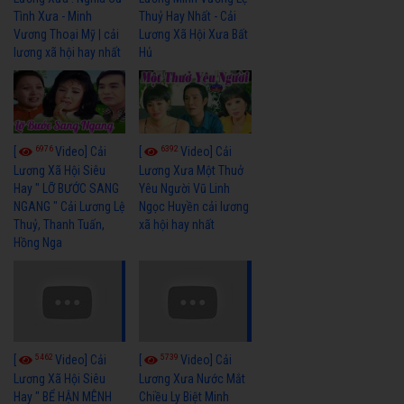
Tình Xưa - Minh
Thuỷ Hay Nhất - Cải
Vương Thoại Mỹ | cải
Lương Xã Hội Xưa Bất
lương xã hội hay nhất
Hủ
6976
6392
[
Video] Cải
[
Video] Cải
Lương Xã Hội Siêu
Lương Xưa Một Thuở
Hay " LỠ BƯỚC SANG
Yêu Người Vũ Linh
NGANG " Cải Lương Lệ
Ngọc Huyền cải lương
Thuỷ, Thanh Tuấn,
xã hội hay nhất
Hồng Nga
5462
5739
[
Video] Cải
[
Video] Cải
Lương Xã Hội Siêu
Lương Xưa Nước Mắt
Hay " BỂ HẬN MÊNH
Chiều Ly Biệt Minh