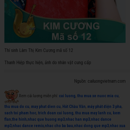
Thí sinh Lâm Thị Kim Cương mã số 12
Thanh Hiệp thực hiện, ảnh do nhân vật cung cấp
Nguồn: cailuongvietnam.com
Xem cải lương miễn phí:
cai luong
,
thu mua xe nuoc mia cu
,
thu mua do cu
,
may phat dien cu
,
Hát Chầu Văn
,
máy phát điện 3 pha
,
sach toi pham hoc
,
trich doan cai luong
,
thu mua may lanh cu
,
kem
flan
,
the hinh
,
nhac que huong mp3
,
nhac han mp3
,
nhac dance
mp3
,
nhac dance remix
,
nhac cho ba bau
,
nhac dong que mp3
,
nhac xua