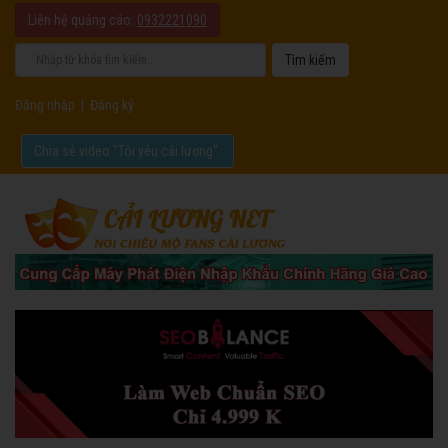
Liên hệ quảng cáo:
0932221090
Đăng nhập
|
Đăng ký
Chia sẻ video "Tôi yêu cải lương".