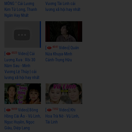
MÔNG " Cải Lương
Vương Tài Linh cải
Kim Tử Long, Thanh
lương xã hội hay nhất
Ngân Hay Nhất
6041
[
Video] Quán
6325
[
Video] Cải
Nửa Khuya-Minh
Cảnh-Trọng Hữu
Lương Xưa : Rồi 30
Năm Sau - Minh
Vương Lệ Thủy | cải
lương xã hội hay nhất
9059
7352
[
Video] Bông
[
Video] Khi
Hồng Cài Áo - Vũ Linh,
Hoa Trà Nở - Vũ Linh,
Ngọc Huyền, Ngọc
Tài Linh
Giàu, Diệp Lang