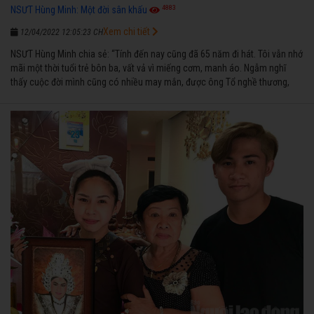
4883
NSƯT Hùng Minh: Một đời sân khấu
Xem chi tiết
12/04/2022 12:05:23 CH
NSƯT Hùng Minh chia sẻ: “Tính đến nay cũng đã 65 năm đi hát. Tôi vẫn nhớ
mãi một thời tuổi trẻ bôn ba, vất vả vì miếng cơm, manh áo. Ngẫm nghĩ
thấy cuộc đời mình cũng có nhiều may mắn, được ông Tổ nghề thương,
nên từ một cậu bé nghèo chẳng biết hát xướng là gì, trong dòng đời xuôi
ngược nhận được những cơ may để từng bước thành danh với nghiệp ca
diễn”.