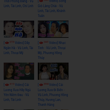
[
Video] Sóng
Thời Phóng Đãng - Vũ
Linh, Tài Linh, Chí Linh
Gió Làng Chài - Vũ
Linh, Tài Linh, Khánh
Tuấn
3770
3441
[
Video] Dãy
[
Video] Nhạc
Ngân Hà - Vũ Linh, Tài
Tình - Vũ Linh, Thoại
Linh, Thoại Mỹ
Mỹ, Phương Hồng
Thủy
4115
3966
[
Video] Cải
[
Video] Cải
Lương Xưa Hãy Ngủ
Lương Xưa Đi Biển -
Yên Niềm Đau - Vũ
Vũ Linh, Phương Hồng
Linh, Tài Linh
Thủy, Hương Lan,
Thanh Hằng