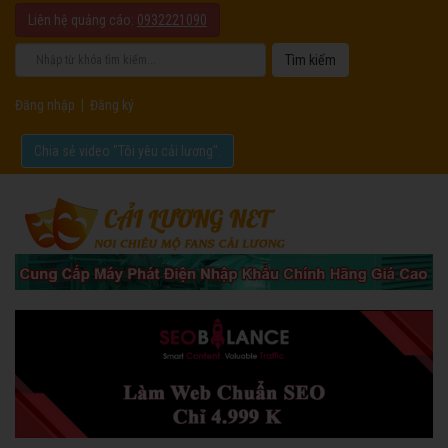
Liên hệ quảng cáo:
0932221090
Đăng nhập
|
Đăng ký
Chia sẻ video "Tôi yêu cải lương".