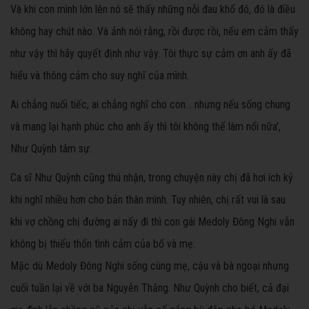
Và khi con mình lớn lên nó sẽ thấy những nỗi đau khổ đó, đó là điều
không hay chút nào. Và ảnh nói rằng, rồi được rồi, nếu em cảm thấy
như vậy thì hãy quyết định như vậy. Tôi thực sự cảm ơn anh ấy đã
hiểu và thông cảm cho suy nghĩ của mình.
Ai chẳng nuối tiếc, ai chẳng nghĩ cho con… nhưng nếu sống chung
và mang lại hạnh phúc cho anh ấy thì tôi không thể làm nổi nữa',
Như Quỳnh tâm sự.
Ca sĩ Như Quỳnh cũng thú nhận, trong chuyện này chị đã hơi ích kỷ
khi nghĩ nhiều hơn cho bản thân mình. Tuy nhiên, chị rất vui là sau
khi vợ chồng chị đường ai nấy đi thì con gái Medoly Đông Nghi vẫn
không bị thiếu thốn tình cảm của bố và mẹ.
Mặc dù Medoly Đông Nghi sống cùng mẹ, cậu và bà ngoại nhưng
cuối tuần lại về với ba Nguyễn Thắng. Như Quỳnh cho biết, cả đại