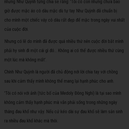
nhưng Như Quỳnh từng chia sẻ rằng: 'Tôi có con nhưng chưa bao
giờ được mặc áo cô dâu mặc dù tự tay Như Quỳnh đã chuẩn bị
cho mình một chiếc váy cô dâu rất đẹp để mặc trong ngày vui nhất
của cuộc đời.
Nhưng có lẽ do mình đã được quá nhiều thứ nên cuộc đời bắt mình
phải hy sinh đi một cái gì đó… Không ai có thể được nhiều thứ cùng
một lúc mà không mất'.
Chính Như Quỳnh là người đã chủ động nới lời chia tay với chồng
sau khi cảm thấy mình không thể mang lại hạnh phúc cho anh.
'Tôi có nói với ảnh (tức bố của Medoly Đông Nghi) là tại sao mình
không cảm thấy hạnh phúc mà vẫn phải sống trong những ngày
tháng đau khổ như vậy. Nếu cứ kéo dài sự đau khổ sẽ làm sản sinh
ra nhiều đau khổ khác mà thôi.