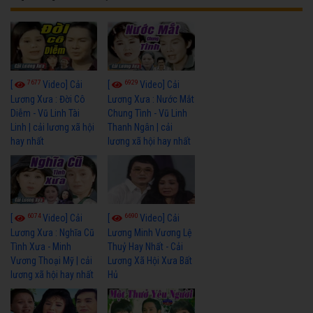
7677
6929
[
Video] Cải
[
Video] Cải
Lương Xưa : Đời Cô
Lương Xưa : Nước Mắt
Diễm - Vũ Linh Tài
Chung Tình - Vũ Linh
Linh | cải lương xã hội
Thanh Ngân | cải
hay nhất
lương xã hội hay nhất
6074
6690
[
Video] Cải
[
Video] Cải
Lương Xưa : Nghĩa Cũ
Lương Minh Vương Lệ
Tình Xưa - Minh
Thuỷ Hay Nhất - Cải
Vương Thoại Mỹ | cải
Lương Xã Hội Xưa Bất
lương xã hội hay nhất
Hủ