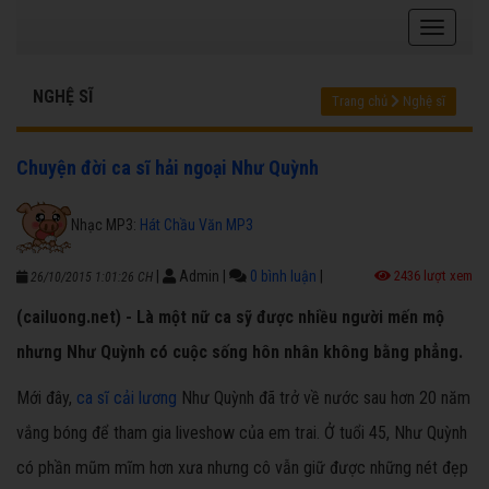
NGHỆ SĨ
Trang chủ
Nghệ sĩ
Chuyện đời ca sĩ hải ngoại Như Quỳnh
Nhạc MP3:
Hát Chầu Văn MP3
|
Admin
|
0 bình luận
|
2436 lượt xem
26/10/2015 1:01:26 CH
(cailuong.net) - Là một nữ ca sỹ được nhiều người mến mộ
nhưng Như Quỳnh có cuộc sống hôn nhân không bằng phẳng.
Mới đây,
ca sĩ cải lương
Như Quỳnh đã trở về nước sau hơn 20 năm
vắng bóng để tham gia liveshow của em trai. Ở tuổi 45, Như Quỳnh
có phần mũm mĩm hơn xưa nhưng cô vẫn giữ được những nét đẹp