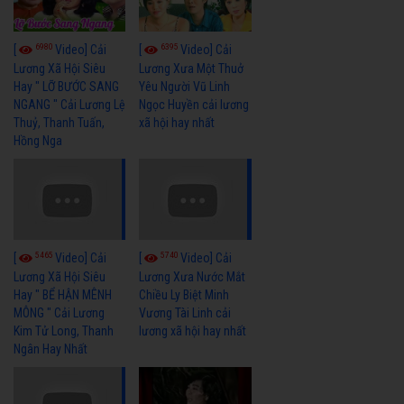
6980
6395
[
Video] Cải
[
Video] Cải
Lương Xã Hội Siêu
Lương Xưa Một Thuở
Hay " LỠ BƯỚC SANG
Yêu Người Vũ Linh
NGANG " Cải Lương Lệ
Ngọc Huyền cải lương
Thuỷ, Thanh Tuấn,
xã hội hay nhất
Hồng Nga
5465
5740
[
Video] Cải
[
Video] Cải
Lương Xã Hội Siêu
Lương Xưa Nước Mắt
Hay " BỂ HẬN MÊNH
Chiều Ly Biệt Minh
MÔNG " Cải Lương
Vương Tài Linh cải
Kim Tử Long, Thanh
lương xã hội hay nhất
Ngân Hay Nhất