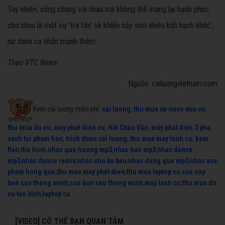
Tuy nhiên, sống chung với nhau mà không thể mang lại hạnh phúc
cho nhau là một sự 'tra tấn' sẽ khiến nảy sinh nhiều bất hạnh khác',
nữ danh ca nhấn mạnh thêm.
Theo VTC News
Nguồn: cailuongvietnam.com
Xem cải lương miễn phí:
cai luong
,
thu mua xe nuoc mia cu
,
thu mua do cu
,
may phat dien cu
,
Hát Chầu Văn
,
máy phát điện 3 pha
,
sach toi pham hoc
,
trich doan cai luong
,
thu mua may lanh cu
,
kem
flan
,
the hinh
,
nhac que huong mp3
,
nhac han mp3
,
nhac dance
mp3
,
nhac dance remix
,
nhac cho ba bau
,
nhac dong que mp3
,
nhac xua
pham hong que
,
thu mua may phat dien
,
thu mua laptop cu
,
sua nap
bon cau thong minh
,
sua bon cau thong minh
,
may lanh cu
,
thu mua do
cu tan binh
,
laptop cu
[VIDEO] CÓ THỂ BẠN QUAN TÂM