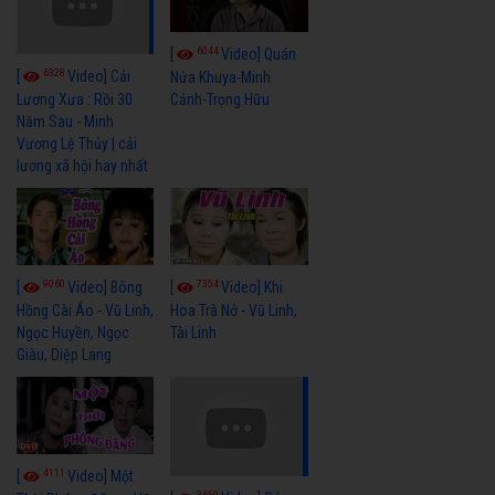
6044
[
Video] Quán
6328
[
Video] Cải
Nửa Khuya-Minh
Cảnh-Trọng Hữu
Lương Xưa : Rồi 30
Năm Sau - Minh
Vương Lệ Thủy | cải
lương xã hội hay nhất
9060
7354
[
Video] Bông
[
Video] Khi
Hồng Cài Áo - Vũ Linh,
Hoa Trà Nở - Vũ Linh,
Ngọc Huyền, Ngọc
Tài Linh
Giàu, Diệp Lang
4111
[
Video] Một
3659