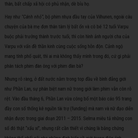
thân, bất chấp xã hội có phủ nhận, dè bỉu họ.
Hay như
"Cánh nhỏ”
, bộ phim nhựa đầu tay của Vilhunen, ngoài câu
chuyện của bà mẹ đơn thân tâm lý bất ổn và cô bé 12 tuổi Varpu
buộc phải trưởng thành trước tuổi, thì còn hình ảnh người cha của
Varpu với vấn đề thần kinh cùng cuộc sống hỗn độn. Cảnh ngộ
mang tính phổ quát, thì ai mà không thấy mình trong đó, cứ gì phải
phân tách phim đàn ông với phim đàn bà?
Nhưng rõ ràng, ở đất nước nằm trong top đầu về bình đẳng giới
như Phần Lan, sự phân biệt nam nữ trong giới làm phim vẫn còn rõ
rệt. Vào đầu tháng 6, Phần Lan vừa công bố một báo cáo 95 trang
đầy con số thống kê nguồn tài trợ (funding) mà nam và nữ đạo diễn
nhận được trong giai đoạn 2011 – 2015. Selma miêu tả những con
số đó thật “xấu xí”, nhưng rất cần thiết vì chúng là bằng chứng