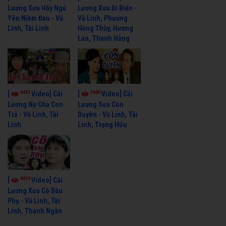
Lương Xưa Hãy Ngủ
Lương Xưa Đi Biển -
Yên Niềm Đau - Vũ
Vũ Linh, Phương
Linh, Tài Linh
Hồng Thủy, Hương
Lan, Thanh Hằng
4433
3600
[
Video] Cải
[
Video] Cải
Lương Nợ Cha Con
Lương Xưa Còn
Trả - Vũ Linh, Tài
Duyên - Vũ Linh, Tài
Linh
Linh, Trọng Hữu
4016
[
Video] Cải
Lương Xưa Cô Dâu
Phụ - Vũ Linh, Tài
Linh, Thanh Ngân