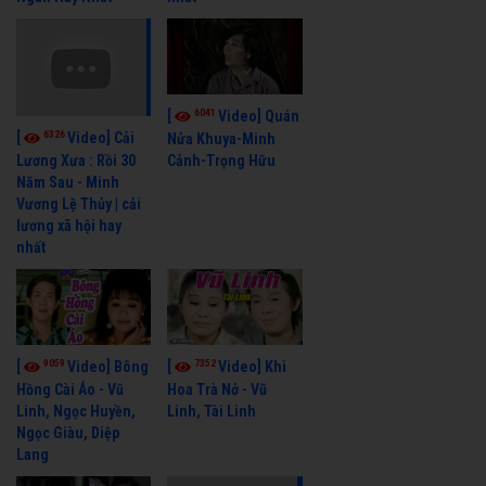
6041
[
Video] Quán
6326
[
Video] Cải
Nửa Khuya-Minh
Cảnh-Trọng Hữu
Lương Xưa : Rồi 30
Năm Sau - Minh
Vương Lệ Thủy | cải
lương xã hội hay
nhất
9059
7352
[
Video] Bông
[
Video] Khi
Hồng Cài Áo - Vũ
Hoa Trà Nở - Vũ
Linh, Ngọc Huyền,
Linh, Tài Linh
Ngọc Giàu, Diệp
Lang