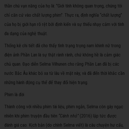
thần chú vạn năng của họ là: "Giới tính không quan trọng, chúng tôi
chỉ căn cứ vào chất lượng phim". Thực ra, định nghĩa “chất lượng”
của họ bị giới hạn rõ rệt bởi định kiến và sự thiếu nhạy cảm với tính
đa dạng của nghệ thuật.
Thống kê chi tiết đã cho thấy tình trạng trọng nam khinh nữ trong
điện ảnh Phần Lan là sự thật rành rành, chứ không hề là cảm giác
chủ quan. Đạo diễn Selma Vilhunen cho rằng Phần Lan đã bị các
nước Bắc Âu khác bỏ xa từ lâu về mặt này, và đã đến thời khắc cần
những hành động cụ thể để thay đổi hiện trạng.
Phim là đời
Thành công với nhiều phim tài liệu, phim ngắn, Selma còn gây ngạc
nhiên khi phim truyện đầu tiên
“Cánh nhỏ”
(2016) lập tức được
đánh giá cao. Kịch bản (do chính Selma viết) là câu chuyện hư cấu,