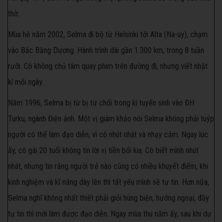
thờ.
Mùa hè năm 2002, Selma đi bộ từ Helsinki tới Alta (Na-uy), chạm
vào Bắc Băng Dương. Hành trình dài gần 1.300 km, trong 8 tuần
rưỡi. Cô không chủ tâm quay phim trên đường đi, nhưng viết nhật
kí mỗi ngày.
Năm 1996, Selma bị từ bị từ chối trong kì tuyển sinh vào ĐH
Turku, ngành Điện ảnh. Một vị giám khảo nói Selma không phải tuýp
người có thể làm đạo diễn, vì cô nhút nhát và nhạy cảm. Ngay lúc
ấy, cô gái 20 tuổi không tin lời vị tiền bối kia. Cô biết mình nhút
nhát, nhưng tin rằng người trẻ nào cũng có nhiều khuyết điểm, khi
kinh nghiệm và kĩ năng dày lên thì tất yếu mình sẽ tự tin. Hơn nữa,
Selma nghĩ không nhất thiết phải giỏi hùng biện, hướng ngoại, đầy
tự tin thì mới làm được đạo diễn. Ngay mùa thu năm ấy, sau khi dự