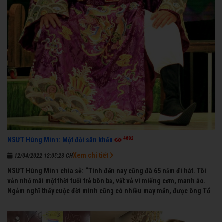
4882
NSƯT Hùng Minh: Một đời sân khấu
Xem chi tiết
12/04/2022 12:05:23 CH
NSƯT Hùng Minh chia sẻ: “Tính đến nay cũng đã 65 năm đi hát. Tôi
vẫn nhớ mãi một thời tuổi trẻ bôn ba, vất vả vì miếng cơm, manh áo.
Ngẫm nghĩ thấy cuộc đời mình cũng có nhiều may mắn, được ông Tổ
nghề thương, nên từ một cậu bé nghèo chẳng biết hát xướng là gì,
trong dòng đời xuôi ngược nhận được những cơ may để từng bước
thành danh với nghiệp ca diễn”.