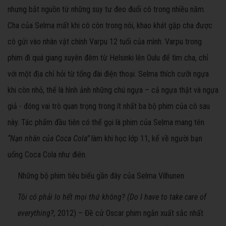
nhưng bắt nguồn từ những suy tư đeo đuổi cô trong nhiều năm.
Cha của Selma mất khi cô còn trong nôi, khao khát gặp cha được
cô gửi vào nhân vật chính Varpu 12 tuổi của mình. Varpu trong
phim đi quá giang xuyên đêm từ Helsinki lên Oulu để tìm cha, chỉ
với một địa chỉ hỏi từ tổng đài điện thoại. Selma thích cưỡi ngựa
khi còn nhỏ, thế là hình ảnh những chú ngựa – cả ngựa thật và ngựa
giả - đóng vai trò quan trọng trong ít nhất ba bộ phim của cô sau
này. Tác phẩm đầu tiên có thể gọi là phim của Selma mang tên
“Nạn nhân của Coca Cola”
làm khi học lớp 11, kể về người bạn
uống Coca Cola như điên.
Những bộ phim tiêu biểu gần đây của Selma Vilhunen
Tôi có phải lo hết mọi thứ không? (Do I have to take care of
everything?,
2012) – Đề cử Oscar phim ngắn xuất sắc nhất