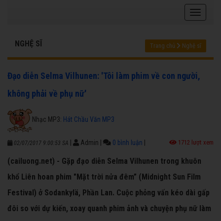
NGHỆ SĨ
Trang chủ
Nghệ sĩ
Đạo diễn Selma Vilhunen: 'Tôi làm phim về con người,
không phải về phụ nữ'
Nhạc MP3:
Hát Chầu Văn MP3
|
Admin
|
0 bình luận
|
1712 lượt xem
02/07/2017 9:00:53 SA
(cailuong.net) - Gặp đạo diễn Selma Vilhunen trong khuôn
khổ Liên hoan phim "Mặt trời nửa đêm” (Midnight Sun Film
Festival) ở Sodankylä, Phần Lan. Cuộc phỏng vấn kéo dài gấp
đôi so với dự kiến, xoay quanh phim ảnh và chuyện phụ nữ làm