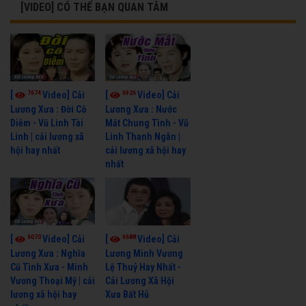
[VIDEO] CÓ THỂ BẠN QUAN TÂM
7674
6926
[
Video] Cải
[
Video] Cải
Lương Xưa : Đời Cô
Lương Xưa : Nước
Diễm - Vũ Linh Tài
Mắt Chung Tình - Vũ
Linh | cải lương xã
Linh Thanh Ngân |
hội hay nhất
cải lương xã hội hay
nhất
6070
6688
[
Video] Cải
[
Video] Cải
Lương Xưa : Nghĩa
Lương Minh Vương
Cũ Tình Xưa - Minh
Lệ Thuỷ Hay Nhất -
Vương Thoại Mỹ | cải
Cải Lương Xã Hội
lương xã hội hay
Xưa Bất Hủ