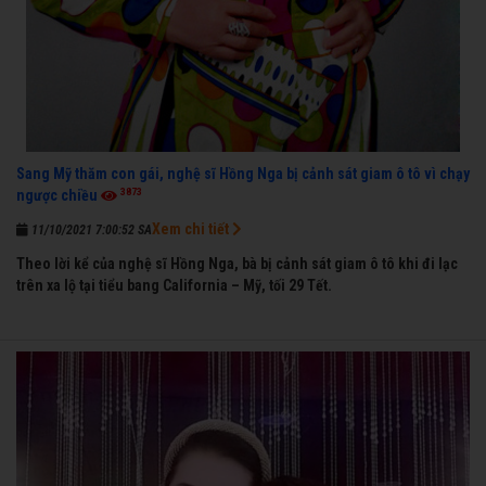
Sang Mỹ thăm con gái, nghệ sĩ Hồng Nga bị cảnh sát giam ô tô vì chạy
3873
ngược chiều
Xem chi tiết
11/10/2021 7:00:52 SA
Theo lời kể của nghệ sĩ Hồng Nga, bà bị cảnh sát giam ô tô khi đi lạc
trên xa lộ tại tiểu bang California – Mỹ, tối 29 Tết.