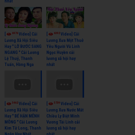
nhất
6976
6392
[
Video] Cải
[
Video] Cải
Lương Xã Hội Siêu
Lương Xưa Một Thuở
Hay " LỠ BƯỚC SANG
Yêu Người Vũ Linh
NGANG " Cải Lương
Ngọc Huyền cải
Lệ Thuỷ, Thanh
lương xã hội hay
Tuấn, Hồng Nga
nhất
5462
5739
[
Video] Cải
[
Video] Cải
Lương Xã Hội Siêu
Lương Xưa Nước Mắt
Hay " BỂ HẬN MÊNH
Chiều Ly Biệt Minh
MÔNG " Cải Lương
Vương Tài Linh cải
Kim Tử Long, Thanh
lương xã hội hay
Ngân Hay Nhất
nhất