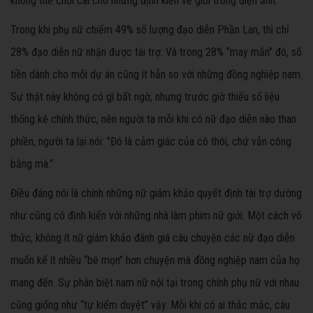
không thể chối cãi cho những định kiến về giới trong điện ảnh.
Trong khi phụ nữ chiếm 49% số lượng đạo diễn Phần Lan, thì chỉ
28% đạo diễn nữ nhận được tài trợ. Và trong 28% “may mắn” đó, số
tiền dành cho mỗi dự án cũng ít hẳn so với những đồng nghiệp nam.
Sự thật này không có gì bất ngờ, nhưng trước giờ thiếu số liệu
thống kê chính thức, nên người ta mỗi khi có nữ đạo diễn nào than
phiền, người ta lại nói: "Đó là cảm giác của cô thôi, chứ vẫn công
bằng mà."
Điều đáng nói là chính những nữ giám khảo quyết định tài trợ dường
như cũng có định kiến với những nhà làm phim nữ giới. Một cách vô
thức, không ít nữ giám khảo đánh giá câu chuyện các nữ đạo diễn
muốn kể ít nhiều “bé mọn” hơn chuyện mà đồng nghiệp nam của họ
mang đến. Sự phân biệt nam nữ nội tại trong chính phụ nữ với nhau
cũng giống như “tự kiểm duyệt” vậy. Mỗi khi có ai thắc mắc, câu