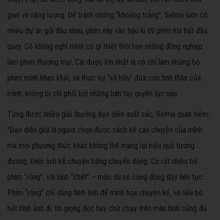
gian và năng lượng. Để tránh những “khoảng trắng”, Selma luôn có
nhiều dự án gối đầu nhau, phim này vào hậu kì thì phim kia bắt đầu
quay. Cô không nghĩ mình có gì thiệt thòi hơn những đồng nghiệp
làm phim thương mại. Cái được lớn nhất là cô chỉ làm những bộ
phim mình khao khát, và thực sự “sở hữu” đứa con tinh thần của
mình, không bị chi phối bởi những bàn tay quyền lực nào.
Từng được nhiều giải thưởng đạo diễn xuất sắc, Selma quan niệm:
"Đạo diễn giỏi là người chọn được cách kể câu chuyện của mình
mà mọi phương thức khác không thể mang lại hiệu quả tương
đương. Điện ảnh kể chuyện bằng chuyển động. Có rất nhiều bộ
phim “rỗng”, với hình “chết” – mặc dù nó cũng động đậy liên tục.
Phim “rỗng” chỉ dùng hình ảnh để minh họa chuyện kể, và nếu bỏ
hết hình ảnh đi, thì giọng đọc hay chữ chạy trên màn hình cũng đủ