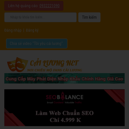
Liên hệ quảng cáo:
0932221090
Đăng nhập
|
Đăng ký
Chia sẻ video "Tôi yêu cải lương".