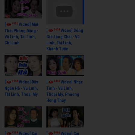
4110
[
Video] Một
3658
[
Video] Sóng
Thời Phóng Đãng -
Vũ Linh, Tài Linh,
Gió Làng Chài - Vũ
Chí Linh
Linh, Tài Linh,
Khánh Tuấn
3768
3440
[
Video] Dãy
[
Video] Nhạc
Ngân Hà - Vũ Linh,
Tình - Vũ Linh,
Tài Linh, Thoại Mỹ
Thoại Mỹ, Phương
Hồng Thủy
4114
3966
[
Video] Cải
[
Video] Cải