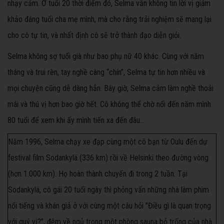
nhạy cảm. Ở tuổi 20 thời điểm đó, Selma vẫn không tin lời vị giám
khảo đáng tuổi cha mẹ mình, mà cho rằng trải nghiệm sẽ mang lại
cho cô tự tin, và nhất định cô sẽ trở thành đạo diễn giỏi.
Selma không sợ tuổi già như bao phụ nữ 40 khác. Cùng với năm
tháng và trui rèn, tay nghề càng “chín”, Selma tự tin hơn nhiều và
mọi chuyện cũng dễ dàng hẳn. Bây giờ, Selma cảm làm nghề thoải
mái và thú vị hơn bao giờ hết. Cô không thể chờ nổi đến năm mình
80 tuổi để xem khi ấy mình tiến xa đến đâu...
Năm 1996, Selma chạy xe đạp cùng một cô bạn từ Oulu đến dự
festival film Sodankylä (336 km) rồi về Helsinki theo đường vòng
(hơn 1.000 km). Họ hoàn thành chuyến đi trong 2 tuần. Tại
Sodankylä, cô gái 20 tuổi ngày thì phỏng vấn những nhà làm phim
nổi tiếng và khán giả ở với cùng một câu hỏi "Điều gì là quan trọng
với quý vị?”, đêm về ngủ trong một phòng sauna bỏ trống của nhà