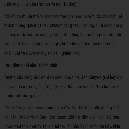
cấu và phi hư cấu (fiction và non-fiction).
Có khi cô muốn mô tả đặc tính thế giới như nó vốn có, khi khác lại
muốn thông qua một câu chuyện sáng tác: "Nhưng cuối cùng nói gì
thì nói, có tưởng tượng bay bổng đến đâu, thì mọi bộ phim đều thể
hiện khát khao, nhận thức, logic, khắc họa những cảnh ngộ của
nhân loại và cách chúng ta trải nghiệm nó".
Đạo diễn phải như "chiến binh"
Selma cho rằng để làm đạo diễn, chưa nói đến chuyện giỏi hay dở,
thì bạn phải trì chí, “lì lợm”, đầy tinh thần chiến binh "linh hoạt mà
cũng thật cứng đầu".
Với những người chọn dòng phim độc lập thì khó khăn không thể
nói hết. Cô kể về những năm tháng tuổi trẻ đầy gian nan, "có giai
đoạn mọi thứ đều tồi tệ, xin tài trợ lần nào bị từ chối lần nấy, nhìn