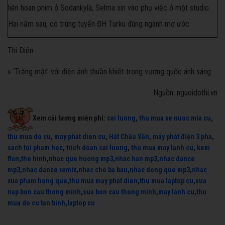
liên hoan phim ở Sodankylä, Selma xin vào phụ việc ở một studio.
Hai năm sau, cô trúng tuyển ĐH Turku đúng ngành mơ ước.
Thi Diên
» ‘Trăng mật’ với điện ảnh thuần khiết trong vương quốc ánh sáng
Nguồn: nguoidothi.vn
Xem cải lương miễn phí:
cai luong
,
thu mua xe nuoc mia cu
,
thu mua do cu
,
may phat dien cu
,
Hát Chầu Văn
,
máy phát điện 3 pha
,
sach toi pham hoc
,
trich doan cai luong
,
thu mua may lanh cu
,
kem
flan
,
the hinh
,
nhac que huong mp3
,
nhac han mp3
,
nhac dance
mp3
,
nhac dance remix
,
nhac cho ba bau
,
nhac dong que mp3
,
nhac
xua pham hong que
,
thu mua may phat dien
,
thu mua laptop cu
,
sua
nap bon cau thong minh
,
sua bon cau thong minh
,
may lanh cu
,
thu
mua do cu tan binh
,
laptop cu