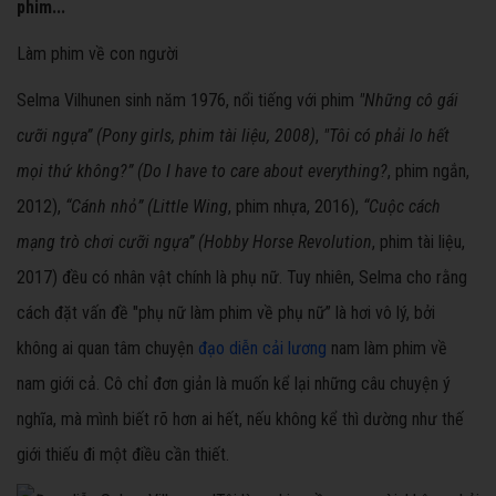
phim...
Làm phim về con người
Selma Vilhunen sinh năm 1976, nổi tiếng với phim
"Những cô gái
cưỡi ngựa” (Pony girls, phim tài liệu, 2008)
,
"Tôi có phải lo hết
mọi thứ không?” (Do I have to care about everything?
, phim ngắn,
2012),
“Cánh nhỏ” (Little Wing
, phim nhựa, 2016),
“Cuộc cách
mạng trò chơi cưỡi ngựa” (Hobby Horse Revolution
, phim tài liệu,
2017) đều có nhân vật chính là phụ nữ. Tuy nhiên, Selma cho rằng
cách đặt vấn đề "phụ nữ làm phim về phụ nữ” là hơi vô lý, bởi
không ai quan tâm chuyện
đạo diễn cải lương
nam làm phim về
nam giới cả. Cô chỉ đơn giản là muốn kể lại những câu chuyện ý
nghĩa, mà mình biết rõ hơn ai hết, nếu không kể thì dường như thế
giới thiếu đi một điều cần thiết.