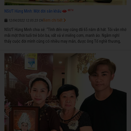
4874
NSƯT Hùng Minh: Một đời sân khấu
Xem chi tiết
12/04/2022 12:05:23 CH
NSƯT Hùng Minh chia sẻ: “Tính đến nay cũng đã 65 năm đi hát. Tôi vẫn nhớ
mãi một thời tuổi trẻ bôn ba, vất vả vì miếng cơm, manh áo. Ngẫm nghĩ
thấy cuộc đời mình cũng có nhiều may mắn, được ông Tổ nghề thương,
nên từ một cậu bé nghèo chẳng biết hát xướng là gì, trong dòng đời xuôi
ngược nhận được những cơ may để từng bước thành danh với nghiệp ca
diễn”.