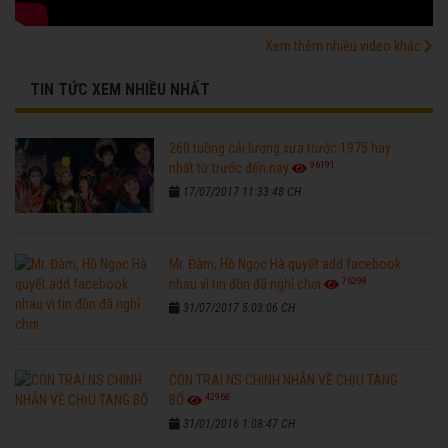
Xem thêm nhiều video khác
TIN TỨC XEM NHIỀU NHẤT
260 tuồng cải lương xưa trước 1975 hay
96191
nhất từ trước đến nay
17/07/2017 11:33:48 CH
Mr. Đàm, Hồ Ngọc Hà quyết add facebook
76298
nhau vì tin đồn đã nghỉ chơi
31/07/2017 5:03:06 CH
CON TRAI NS CHINH NHẪN VỀ CHỊU TANG
42968
BỐ
31/01/2016 1:08:47 CH