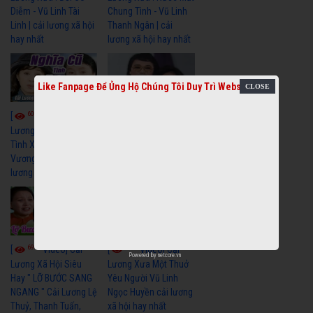
Diễm - Vũ Linh Tài
Chung Tình - Vũ Linh
Linh | cải lương xã hội
Thanh Ngân | cải
hay nhất
lương xã hội hay nhất
Like Fanpage Để Ủng Hộ Chúng Tôi Duy Trì Website
6047
6674
[
Video] Cải
[
Video] Cải
Lương Xưa : Nghĩa Cũ
Lương Minh Vương Lệ
Tình Xưa - Minh
Thuỷ Hay Nhất - Cải
Vương Thoại Mỹ | cải
Lương Xã Hội Xưa Bất
lương xã hội hay nhất
Hủ
6964
6380
[
Video] Cải
[
Video] Cải
Powered by
netcore.vn
Lương Xã Hội Siêu
Lương Xưa Một Thuở
Hay " LỠ BƯỚC SANG
Yêu Người Vũ Linh
NGANG " Cải Lương Lệ
Ngọc Huyền cải lương
Thuỷ, Thanh Tuấn,
xã hội hay nhất