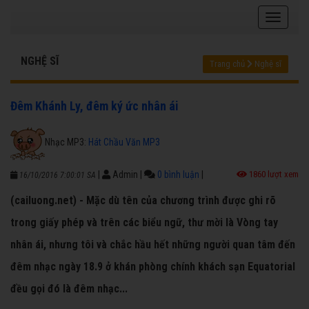
NGHỆ SĨ
Trang chủ
Nghệ sĩ
Đêm Khánh Ly, đêm ký ức nhân ái
Nhạc MP3:
Hát Chầu Văn MP3
|
Admin
|
0 bình luận
|
1860 lượt xem
16/10/2016 7:00:01 SA
(cailuong.net) - Mặc dù tên của chương trình được ghi rõ
trong giấy phép và trên các biểu ngữ, thư mời là Vòng tay
nhân ái, nhưng tôi và chắc hầu hết những người quan tâm đến
đêm nhạc ngày 18.9 ở khán phòng chính khách sạn Equatorial
đều gọi đó là đêm nhạc...