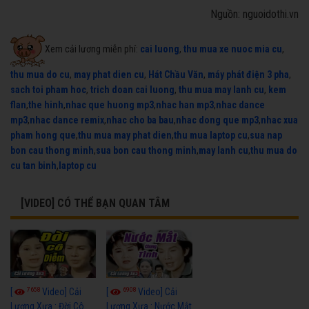
Nguồn: nguoidothi.vn
Xem cải lương miễn phí:
cai luong
,
thu mua xe nuoc mia cu
,
thu mua do cu
,
may phat dien cu
,
Hát Chầu Văn
,
máy phát điện 3 pha
,
sach toi pham hoc
,
trich doan cai luong
,
thu mua may lanh cu
,
kem
flan
,
the hinh
,
nhac que huong mp3
,
nhac han mp3
,
nhac dance
mp3
,
nhac dance remix
,
nhac cho ba bau
,
nhac dong que mp3
,
nhac xua
pham hong que
,
thu mua may phat dien
,
thu mua laptop cu
,
sua nap
bon cau thong minh
,
sua bon cau thong minh
,
may lanh cu
,
thu mua do
cu tan binh
,
laptop cu
[VIDEO] CÓ THỂ BẠN QUAN TÂM
7658
6908
[
Video] Cải
[
Video] Cải
Lương Xưa : Đời Cô
Lương Xưa : Nước Mắt