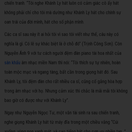
chiến tranh. “Tôi nghe Khánh Ly hát luôn có cảm giác cô ấy hát
không phải chỉ cho tôi mà dường như Khánh Ly hát cho chính sự
oan trái của đời mình, hát cho số phận mình.
Các ca sĩ sau này ít ai hỏi tôi vì sao tôi viết như thế, câu này có
nghĩa là gì. Có lẽ sự khác biệt là ở chỗ đó” (Trịnh Công Sơn). Còn
Nguyễn Ánh 9 với tư cách người đệm đàn piano tài hoa nhất của
sân khấu
âm nhạc miền Nam thì nói: “Tôi thích sự tự nhiên, hoàn
toàn mộc mạc và ngang tàng, bất cần trong giọng hát đó. Sau
Khánh Ly, tôi đệm đàn cho rất nhiều ca sĩ, cũng cố gắng hòa hợp
trong âm nhạc với họ. Nhưng cảm xúc thì chắc là mãi mãi tôi không
bao giờ có được như với Khánh Ly”.
Ngay như Nguyễn Ngọc Tư, một văn tài sinh ra sau chiến tranh,
nghe giọng Khánh Ly hát từ máy đĩa trong một chiều vắng “Cúi
xuống, vùng non xanh mát, và cao tiếng hát cho cơn ưu phiền tan...”