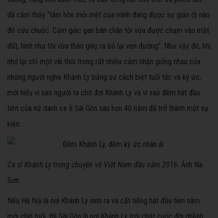
đã cảm thấy “tâm hồn mỏi mệt của mình đang được sự giản dị nào
đó cứu chuộc. Cảm giác gan bàn chân tôi vừa được chạm vào mặt
đất, hình như tôi vừa tháo giày ra bỏ lại ven đường”. Như vậy đó, khi
nhớ lại chỉ một vài thôi trong rất nhiều cảm nhận giống nhau của
những người nghe Khánh Ly bằng sự cách biệt tuổi tác và ký ức,
mới hiểu vì sao người ta chờ đợi Khánh Ly và vì sao đêm hát đầu
tiên của nữ danh ca ở Sài Gòn sau hơn 40 năm đã trở thành một sự
kiện.
Ca sĩ Khánh Ly trong chuyến về Việt Nam đầu năm 2016
. Ảnh Na
Sơn
Nếu Hà Nội là nơi Khánh Ly sinh ra và cất tiếng hát đầu tiên năm
mới chín tuổi, thì Sài Gòn là nơi Khánh Ly trói chặt cuộc đời ghềnh