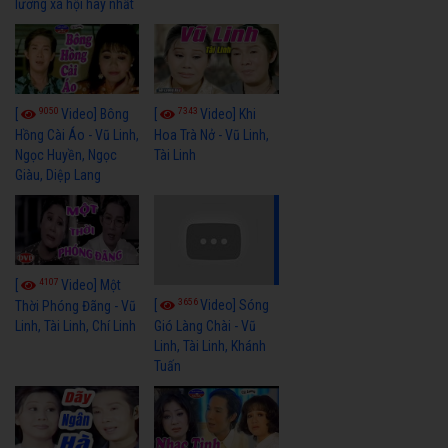
lương xã hội hay nhất
9050
7343
[
Video] Bông
[
Video] Khi
Hồng Cài Áo - Vũ Linh,
Hoa Trà Nở - Vũ Linh,
Ngọc Huyền, Ngọc
Tài Linh
Giàu, Diệp Lang
4107
[
Video] Một
3656
[
Video] Sóng
Thời Phóng Đãng - Vũ
Linh, Tài Linh, Chí Linh
Gió Làng Chài - Vũ
Linh, Tài Linh, Khánh
Tuấn