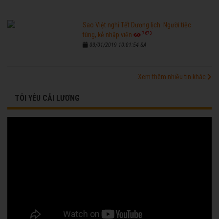
Sao Việt nghỉ Tết Dương lịch: Người tiệc
7673
tùng, kẻ nhập viện
03/01/2019 10:01:54 SA
Xem thêm nhiều tin khác
TÔI YÊU CẢI LƯƠNG