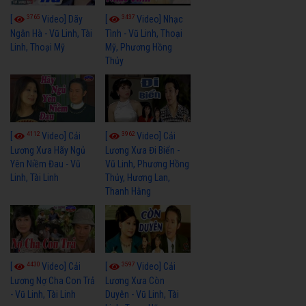
3765
3437
[
Video] Dãy
[
Video] Nhạc
Ngân Hà - Vũ Linh, Tài
Tình - Vũ Linh, Thoại
Linh, Thoại Mỹ
Mỹ, Phương Hồng
Thủy
4112
3962
[
Video] Cải
[
Video] Cải
Lương Xưa Hãy Ngủ
Lương Xưa Đi Biển -
Yên Niềm Đau - Vũ
Vũ Linh, Phương Hồng
Linh, Tài Linh
Thủy, Hương Lan,
Thanh Hằng
4430
3597
[
Video] Cải
[
Video] Cải
Lương Nợ Cha Con Trả
Lương Xưa Còn
- Vũ Linh, Tài Linh
Duyên - Vũ Linh, Tài