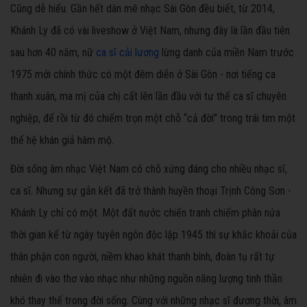
Cũng dễ hiểu. Gần hết dân mê nhạc Sài Gòn đều biết, từ 2014,
Khánh Ly đã có vài liveshow ở Việt Nam, nhưng đây là lần đầu tiên
sau hơn 40 năm, nữ
ca sĩ cải lương
lừng danh của miền Nam trước
1975 mới chính thức có một đêm diễn ở Sài Gòn - nơi tiếng ca
thanh xuân, ma mị của chị cất lên lần đầu với tư thế ca sĩ chuyên
nghiệp, để rồi từ đó chiếm trọn một chỗ “cả đời” trong trái tim một
thế hệ khán giả hâm mộ.
Đời sống âm nhạc Việt Nam có chỗ xứng đáng cho nhiều nhạc sĩ,
ca sĩ. Nhưng sự gắn kết đã trở thành huyền thoại Trịnh Công Sơn -
Khánh Ly chỉ có một. Một đất nước chiến tranh chiếm phân nửa
thời gian kể từ ngày tuyên ngôn độc lập 1945 thì sự khắc khoải của
thân phận con người, niềm khao khát thanh bình, đoàn tụ rất tự
nhiên đi vào thơ vào nhạc như những nguồn năng lượng tinh thần
khó thay thế trong đời sống. Cùng với những nhạc sĩ đương thời, âm