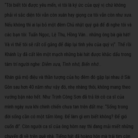
“Tôi biết tôi được yêu mến, vì tôi là ký ức của quý vị chứ không
phải vì sắc diện tôi vẫn còn xuân hay giọng ca tôi vẫn còn như xưa.
Nếu không thì ai lại bỏ một đêm Chủ nhật quý giá để đi nghe tôi và
các bạn tôi: Tuấn Ngọc, Lệ Thu, Hồng Vân... những ông bà già hát!
Và vì thế tôi sẽ rất cố gắng để đáp lại tình yêu của quý vị”. Thế rồi
Khánh Ly đã cất lên một mạch những bài hát được khắc dấu trong
tâm trí người nghe:
Diễm xưa, Tình nhớ, Biển nhớ
...
Khán giả mộ điệu và thần tượng của họ đêm đó gặp lại nhau ở Sài
Gòn sau hơn 40 năm như vậy đó, nhẹ nhàng thôi, không mang theo
vướng bận nào hết. Như Trịnh Công Sơn đã trả lời cô ca sĩ của
mình ngày xưa khi chinh chiến chưa tan trên đất mẹ: “Sống trong
đời sống cần có một tấm lòng. Để làm gì em biết không? Để gió
cuốn đi”. Còn người ca sĩ của ông hôm nay thì đang mải miết những
chuyến đi về trên quê nhà. Tiếng hát đã hoàng hôn mà trái tim còn