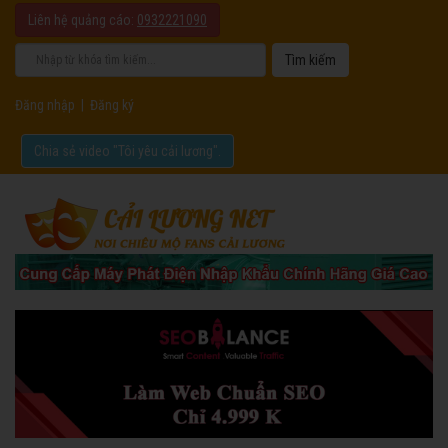
Liên hệ quảng cáo:
0932221090
Đăng nhập
|
Đăng ký
Chia sẻ video "Tôi yêu cải lương".