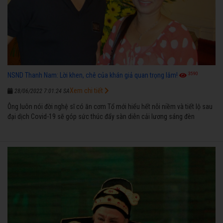
3590
NSND Thanh Nam: Lời khen, chê của khán giả quan trọng lắm!
Xem chi tiết
28/06/2022 7:01:24 SA
Ông luôn nói đời nghệ sĩ có ăn cơm Tổ mới hiểu hết nỗi niềm và tiết lộ sau
đại dịch Covid-19 sẽ góp sức thúc đẩy sàn diễn cải lương sáng đèn