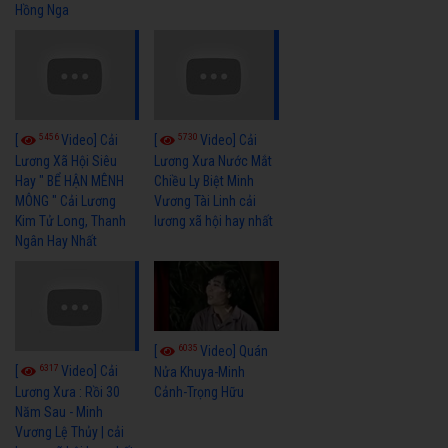
Hồng Nga
5456
5730
[
Video] Cải
[
Video] Cải
Lương Xã Hội Siêu
Lương Xưa Nước Mắt
Hay " BỂ HẬN MÊNH
Chiều Ly Biệt Minh
MÔNG " Cải Lương
Vương Tài Linh cải
Kim Tử Long, Thanh
lương xã hội hay nhất
Ngân Hay Nhất
6035
[
Video] Quán
6317
[
Video] Cải
Nửa Khuya-Minh
Cảnh-Trọng Hữu
Lương Xưa : Rồi 30
Năm Sau - Minh
Vương Lệ Thủy | cải