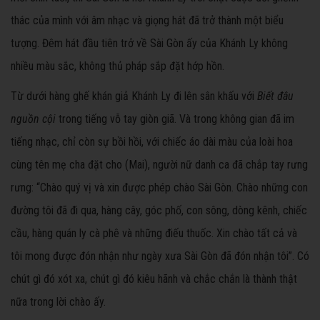
thác của mình với âm nhạc và giọng hát đã trở thành một biểu
tượng. Đêm hát đầu tiên trở về Sài Gòn ấy của Khánh Ly không
nhiều màu sắc, không thủ pháp sắp đặt hớp hồn.
Từ dưới hàng ghế khán giả Khánh Ly đi lên sân khấu với
Biết đâu
nguồn cội
trong tiếng vỗ tay giòn giã. Và trong không gian đã im
tiếng nhạc, chỉ còn sự bồi hồi, với chiếc áo dài màu của loài hoa
cùng tên mẹ cha đặt cho (Mai), người nữ danh ca đã chắp tay rưng
rưng: “Chào quý vị và xin được phép chào Sài Gòn. Chào những con
đường tôi đã đi qua, hàng cây, góc phố, con sông, dòng kênh, chiếc
cầu, hàng quán ly cà phê và những điếu thuốc. Xin chào tất cả và
tôi mong được đón nhận như ngày xưa Sài Gòn đã đón nhận tôi”. Có
chút gì đó xót xa, chút gì đó kiêu hãnh và chắc chắn là thành thật
nữa trong lời chào ấy.