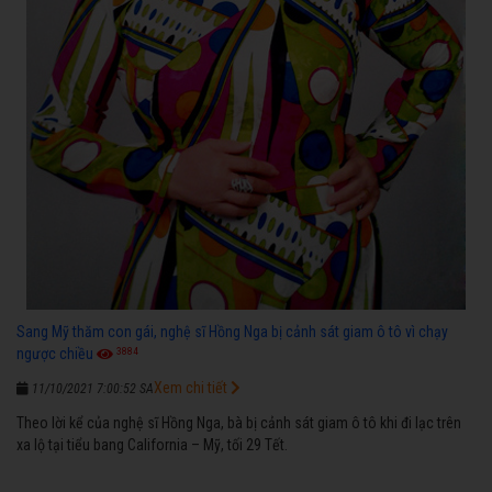
Sang Mỹ thăm con gái, nghệ sĩ Hồng Nga bị cảnh sát giam ô tô vì chạy
3884
ngược chiều
Xem chi tiết
11/10/2021 7:00:52 SA
Theo lời kể của nghệ sĩ Hồng Nga, bà bị cảnh sát giam ô tô khi đi lạc trên
xa lộ tại tiểu bang California – Mỹ, tối 29 Tết.