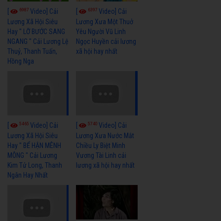
6987
6397
[
Video] Cải
[
Video] Cải
Lương Xã Hội Siêu
Lương Xưa Một Thuở
Hay " LỠ BƯỚC SANG
Yêu Người Vũ Linh
NGANG " Cải Lương Lệ
Ngọc Huyền cải lương
Thuỷ, Thanh Tuấn,
xã hội hay nhất
Hồng Nga
5465
5740
[
Video] Cải
[
Video] Cải
Lương Xã Hội Siêu
Lương Xưa Nước Mắt
Hay " BỂ HẬN MÊNH
Chiều Ly Biệt Minh
MÔNG " Cải Lương
Vương Tài Linh cải
Kim Tử Long, Thanh
lương xã hội hay nhất
Ngân Hay Nhất