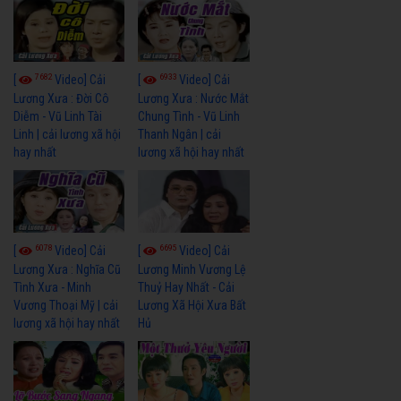
7682
6933
[
Video] Cải
[
Video] Cải
Lương Xưa : Đời Cô
Lương Xưa : Nước Mắt
Diễm - Vũ Linh Tài
Chung Tình - Vũ Linh
Linh | cải lương xã hội
Thanh Ngân | cải
hay nhất
lương xã hội hay nhất
6078
6695
[
Video] Cải
[
Video] Cải
Lương Xưa : Nghĩa Cũ
Lương Minh Vương Lệ
Tình Xưa - Minh
Thuỷ Hay Nhất - Cải
Vương Thoại Mỹ | cải
Lương Xã Hội Xưa Bất
lương xã hội hay nhất
Hủ