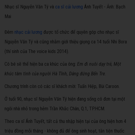
Nhạc sĩ Nguyễn Văn Tý và
ca sĩ cải lương
Ánh Tuyết - Ảnh: Bạch
Mai
Đêm
nhạc cải lương
được tổ chức để quyên góp cho nhạc sĩ
Nguyễn Văn Tý và cũng nhằm giới thiệu giọng ca 14 tuổi Nhi Bora
(thí sinh của The voice kids 2014).
Cô bé sẽ thể hiện ba ca khúc của ông:
Em đi nuôi dạy trẻ, Một
khúc tâm tình của người Hà Tĩnh, Dáng đứng Bến Tre.
Chương trình còn có các sĩ khách mời: Tuấn Hiệp, Bùi Caroon.
Ở tuổi 90, nhạc sĩ Nguyễn Văn Tý hiện đang sống cô đơn tại một
ngôi nhà nhỏ trong hẻm Trần Khắc Chân, Q.1, TP.HCM.
Theo ca sĩ Ánh Tuyết, tất cả thu nhập hiện tại của ông hiện hơn 4
triệu đồng mỗi tháng - không đủ để ông sinh hoạt, tằn tiện thuốc