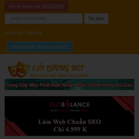
Liên hệ quảng cáo:
0932221090
Đăng nhập
|
Đăng ký
Chia sẻ video "Tôi yêu cải lương".