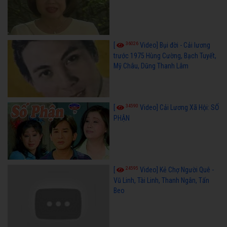
36026
[
Video] Bụi đời - Cải lương
trước 1975 Hùng Cường, Bạch Tuyết,
Mỹ Châu, Dũng Thanh Lâm
34590
[
Video] Cải Lương Xã Hội: SỐ
PHẬN
24595
[
Video] Kẻ Chợ Người Quê -
Vũ Linh, Tài Linh, Thanh Ngân, Tấn
Beo