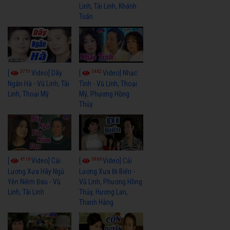
Linh, Tài Linh, Khánh
Tuấn
3770
3442
[
Video] Dãy
[
Video] Nhạc
Ngân Hà - Vũ Linh, Tài
Tình - Vũ Linh, Thoại
Linh, Thoại Mỹ
Mỹ, Phương Hồng
Thủy
4116
3966
[
Video] Cải
[
Video] Cải
Lương Xưa Hãy Ngủ
Lương Xưa Đi Biển -
Yên Niềm Đau - Vũ
Vũ Linh, Phương Hồng
Linh, Tài Linh
Thủy, Hương Lan,
Thanh Hằng