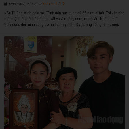
Xem chi tiết
12/04/2022 12:05:23 CH
NSƯT Hùng Minh chia sẻ: “Tính đến nay cũng đã 65 năm đi hát. Tôi vẫn nhớ
mãi một thời tuổi trẻ bôn ba, vất vả vì miếng cơm, manh áo. Ngẫm nghĩ
thấy cuộc đời mình cũng có nhiều may mắn, được ông Tổ nghề thương,
nên từ một cậu bé nghèo chẳng biết hát xướng là gì, trong dòng đời xuôi
ngược nhận được những cơ may để từng bước thành danh với nghiệp ca
diễn”.