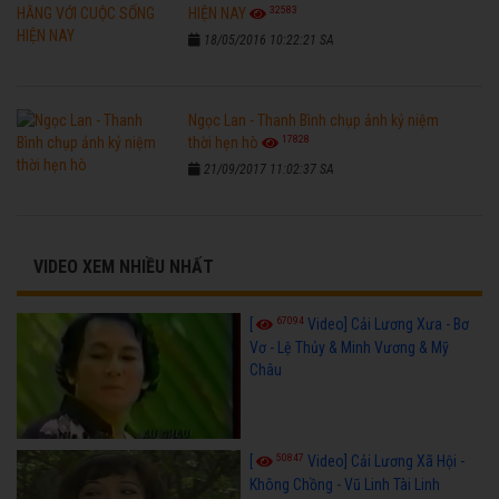
32583
HIỆN NAY
18/05/2016 10:22:21 SA
Ngọc Lan - Thanh Bình chụp ảnh kỷ niệm
17828
thời hẹn hò
21/09/2017 11:02:37 SA
VIDEO XEM NHIỀU NHẤT
67094
[
Video] Cải Lương Xưa - Bơ
Vơ - Lệ Thủy & Minh Vương & Mỹ
Châu
50847
[
Video] Cải Lương Xã Hội -
Không Chồng - Vũ Linh Tài Linh