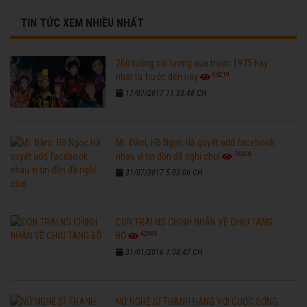
TIN TỨC XEM NHIỀU NHẤT
260 tuồng cải lương xưa trước 1975 hay
96219
nhất từ trước đến nay
17/07/2017 11:33:48 CH
Mr. Đàm, Hồ Ngọc Hà quyết add facebook
76309
nhau vì tin đồn đã nghỉ chơi
31/07/2017 5:03:06 CH
CON TRAI NS CHINH NHẪN VỀ CHỊU TANG
42985
BỐ
31/01/2016 1:08:47 CH
NỮ NGHỆ SĨ THANH HẰNG VỚI CUỘC SỐNG