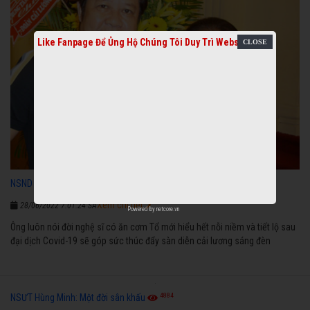
Like Fanpage Để Ủng Hộ Chúng Tôi Duy Trì Website
3607
NSND Thanh Nam: Lời khen, chê của khán giả quan trọng lắm!
Xem chi tiết
28/06/2022 7:01:24 SA
Powered by
netcore.vn
Ông luôn nói đời nghệ sĩ có ăn cơm Tổ mới hiểu hết nỗi niềm và tiết lộ sau
đại dịch Covid-19 sẽ góp sức thúc đẩy sàn diễn cải lương sáng đèn
4884
NSƯT Hùng Minh: Một đời sân khấu