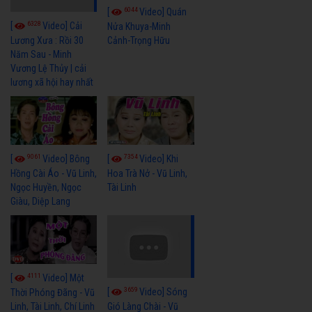
6044
[
Video] Quán
6328
[
Video] Cải
Nửa Khuya-Minh
Cảnh-Trọng Hữu
Lương Xưa : Rồi 30
Năm Sau - Minh
Vương Lệ Thủy | cải
lương xã hội hay nhất
9061
7354
[
Video] Bông
[
Video] Khi
Hồng Cài Áo - Vũ Linh,
Hoa Trà Nở - Vũ Linh,
Ngọc Huyền, Ngọc
Tài Linh
Giàu, Diệp Lang
4111
[
Video] Một
3659
[
Video] Sóng
Thời Phóng Đãng - Vũ
Linh, Tài Linh, Chí Linh
Gió Làng Chài - Vũ