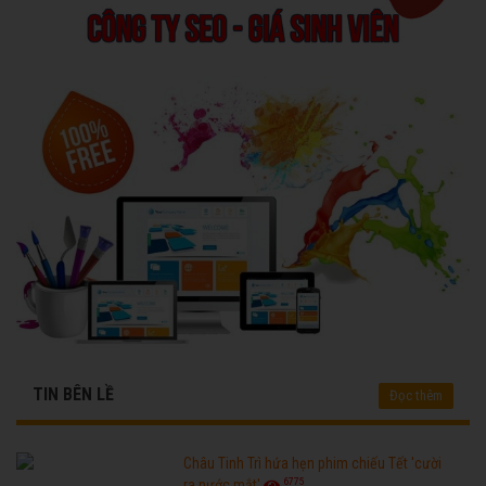
TIN BÊN LỀ
Đọc thêm
Châu Tinh Trì hứa hẹn phim chiếu Tết 'cười
6775
ra nước mắt'