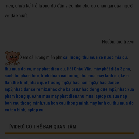
men, chưa kể trả lương đỡ đần việc nhà cho cô cháu gái của người
vợ đã khuất.
Nguồn: tuoitre.vn
Xem cải lương miễn phí:
cai luong
,
thu mua xe nuoc mia cu
,
thu mua do cu
,
may phat dien cu
,
Hát Chầu Văn
,
máy phát điện 3 pha
,
sach toi pham hoc
,
trich doan cai luong
,
thu mua may lanh cu
,
kem
flan
,
the hinh
,
nhac que huong mp3
,
nhac han mp3
,
nhac dance
mp3
,
nhac dance remix
,
nhac cho ba bau
,
nhac dong que mp3
,
nhac xua
pham hong que
,
thu mua may phat dien
,
thu mua laptop cu
,
sua nap
bon cau thong minh
,
sua bon cau thong minh
,
may lanh cu
,
thu mua do
cu tan binh
,
laptop cu
[VIDEO] CÓ THỂ BẠN QUAN TÂM