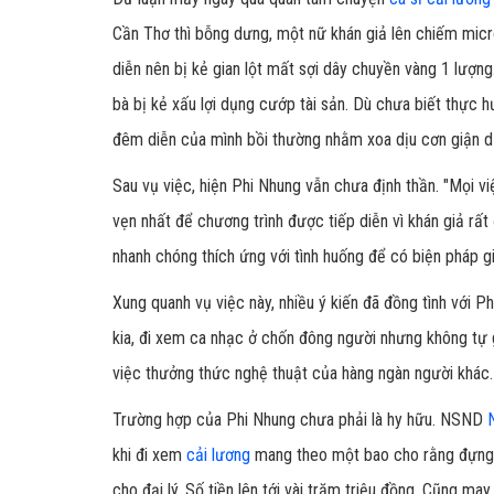
Cần Thơ thì bỗng dưng, một nữ khán giả lên chiếm micro
diễn nên bị kẻ gian lột mất sợi dây chuyền vàng 1 lượng
bà bị kẻ xấu lợi dụng cướp tài sản. Dù chưa biết thực hư
đêm diễn của mình bồi thường nhằm xoa dịu cơn giận dữ
Sau vụ việc, hiện Phi Nhung vẫn chưa định thần. "Mọi vi
vẹn nhất để chương trình được tiếp diễn vì khán giả rất
nhanh chóng thích ứng với tình huống để có biện pháp gi
Xung quanh vụ việc này, nhiều ý kiến đã đồng tình với P
kia, đi xem ca nhạc ở chốn đông người nhưng không tự g
việc thưởng thức nghệ thuật của hàng ngàn người khác.
Trường hợp của Phi Nhung chưa phải là hy hữu. NSND
khi đi xem
cải lương
mang theo một bao cho rằng đựng ti
cho đại lý. Số tiền lên tới vài trăm triệu đồng. Cũng m