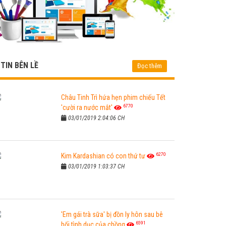
TIN BÊN LỀ
Đọc thêm
Châu Tinh Trì hứa hẹn phim chiếu Tết
6770
'cười ra nước mắt'
03/01/2019 2:04:06 CH
6270
Kim Kardashian có con thứ tư
03/01/2019 1:03:37 CH
'Em gái trà sữa' bị đồn ly hôn sau bê
6591
bối tình dục của chồng