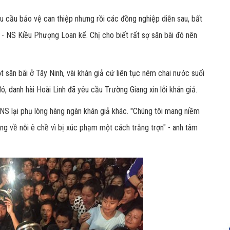
u cầu bảo vệ can thiệp nhưng rồi các đồng nghiệp diễn sau, bất
" - NS Kiều Phượng Loan kể. Chị cho biết rất sợ sân bãi đó nên
t sân bãi ở Tây Ninh, vài khán giả cứ liên tục ném chai nước suối
ó, danh hài Hoài Linh đã yêu cầu Trường Giang xin lỗi khán giả.
S lại phụ lòng hàng ngàn khán giả khác. "Chúng tôi mang niềm
ang về nỗi ê chề vì bị xúc phạm một cách trắng trợn" - anh tâm