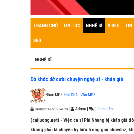
TRANG CHỦ
TIN TỨC
NGHỆ SĨ
VIDEO
TIN 
SEO
NGHỆ SĨ
Dở khóc dở cười chuyện nghệ sĩ - khán giả
Nhạc MP3:
Hát Chầu Văn MP3
|
Admin
|
0 bình luận
|
20/08/2018 5:02:54 CH
(cailuong.net) - Việc ca sĩ Phi Nhung bị khán giả đ
không phải là chuyện hy hữu trong giới showbiz, khi