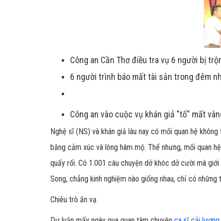
Công an Cần Thơ điều tra vụ 6 người bị tr
6 người trình báo mất tài sản trong đêm 
Công an vào cuộc vụ khán giả "tố" mất vàn
Nghệ sĩ (NS) và khán giả lâu nay có mối quan hệ không
bằng cảm xúc và lòng hâm mộ. Thế nhưng, mối quan hệ n
quấy rối. Có 1.001 câu chuyện dở khóc dở cười mà giớ
Song, chẳng kinh nghiệm nào giống nhau, chỉ có những t
Chiêu trò ăn vạ
Dư luận mấy ngày qua quan tâm chuyện
ca sĩ cải lương