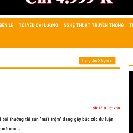
BÊN LỀ
TÔI YÊU CẢI LƯƠNG
NGHỆ THUẬT TRUYỀN THỐNG
T
Trang chủ
Nghệ sĩ
1618 lượt xem
òi bồi thường tài sản "mất trộm" đang gây bức xúc dư luận
 mà môi...