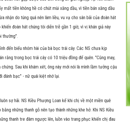
lấy mất tiền không hề có chút mùi xăng dầu, vì tiền bán xăng dầu
thừa nhận do túng quá nên làm liều, vu vạ cho sân bãi của đoàn hát
hiến đoàn hát chúng tôi diễn trễ gần 1 giờ, vì vị khán giả này
i thường".
tỉnh đến biếu nhóm hài của bà bọc trái cây. Các NS chưa kịp
n rằng trong bọc trái cây có 10 triệu đồng để quên. "Cũng may,
àm chứng. Sau khi khám xét, ông này mới nói là mình lầm tưởng cậu
đi đánh bạc" - nữ quái kiệt nhớ lại.
 luôn sợ hãi. NS Kiều Phượng Loan kể khi chị về một miền quê
p bằng những thanh gỗ nên tạo thành những khe hở. Khi NS Kiều
ững thanh tre đâm ngược lên, luồn vào trang phục khiến chị đau