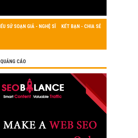
IỂU SỬ SOẠN GIẢ - NGHỆ SĨ
KẾT BẠN - CHIA SẺ
QUẢNG CÁO