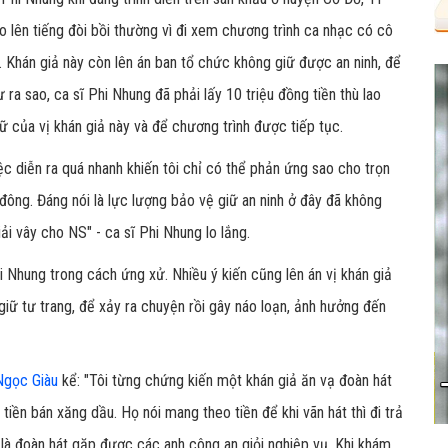
 lên tiếng đòi bồi thường vì đi xem chương trình ca nhạc có cô
. Khán giả này còn lên án ban tổ chức không giữ được an ninh, để
 ra sao, ca sĩ Phi Nhung đã phải lấy 10 triệu đồng tiền thù lao
 của vị khán giả này và để chương trình được tiếp tục.
ệc diễn ra quá nhanh khiến tôi chỉ có thể phản ứng sao cho trọn
 đông. Đáng nói là lực lượng bảo vệ giữ an ninh ở đây đã không
ải vây cho NS" - ca sĩ Phi Nhung lo lắng.
hi Nhung trong cách ứng xử. Nhiều ý kiến cũng lên án vị khán giả
iữ tư trang, để xảy ra chuyện rồi gây náo loạn, ảnh hưởng đến
Ngọc Giàu
kể: "Tôi từng chứng kiến một khán giả ăn vạ đoàn hát
ền bán xăng dầu. Họ nói mang theo tiền để khi vãn hát thì đi trả
ay là đoàn hát gặp được các anh công an giỏi nghiệp vụ. Khi khám