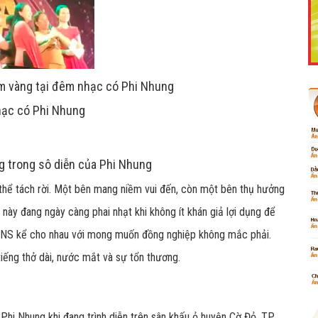
Like Fanpage Để Ủng Hộ Chúng Tôi Duy Trì Website
ộm vàng tại đêm nhạc có Phi Nhung
nhạc có Phi Nhung
g trong sô diễn của Phi Nhung
 thể tách rời. Một bên mang niềm vui đến, còn một bên thụ hưởng
ày đang ngày càng phai nhạt khi không ít khán giả lợi dụng để
i NS kể cho nhau với mong muốn đồng nghiệp không mắc phải.
Powered by
netcore.vn
iếng thở dài, nước mắt và sự tổn thương.
Phi Nhung khi đang trình diễn trên sân khấu ỏ huyện Cờ Đỏ, TP