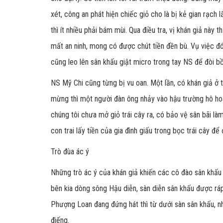
xét, công an phát hiện chiếc giỏ cho là bị kẻ gian rạch 
thì ít nhiều phải bám mùi. Qua điều tra, vị khán giả này 
mất an ninh, mong có được chút tiền đền bù. Vụ việc đó k
cũng leo lên sân khấu giật micro trong tay NS để đòi bồ
NS Mỹ Chi cũng từng bị vu oan. Một lần, có khán giả ở 
mừng thì một người đàn ông nhảy vào hậu trường hô hoá
chúng tôi chưa mở giỏ trái cây ra, có bảo vệ sân bãi l
con trai lấy tiền của gia đình giấu trong bọc trái cây để 
Trò đùa ác ý
Những trò ác ý của khán giả khiến các cô đào sân khấu
bên kia dòng sông Hậu diễn, sàn diễn sân khấu được rá
Phượng Loan đang đứng hát thì từ dưới sàn sân khấu, nh
điếng.