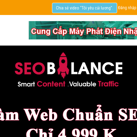
Đăng nhập
Chia sẻ video "Tôi yêu cải lương".