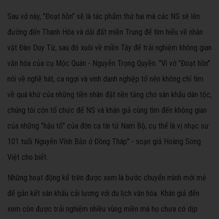
Sau vở này, "Đoạt hồn" sẽ là tác phẩm thứ hai mà các NS sẽ lên
đường đến Thanh Hóa và dải đất miền Trung để tìm hiểu về nhân
vật Đào Duy Từ, sau đó xuôi về miền Tây để trải nghiệm không gian
văn hóa của cụ Mộc Quán - Nguyễn Trọng Quyền. "Vì vở "Đoạt hồn"
nói về nghề hát, ca ngợi và vinh danh nghiệp tổ nên không chỉ tìm
về quá khứ của những tiền nhân đặt nền tảng cho sân khấu dân tộc,
chúng tôi còn tổ chức để NS và khán giả cùng tìm đến không gian
của những "hậu tổ" của đờn ca tài tử Nam Bộ, cụ thể là vị nhạc sư
101 tuổi Nguyễn Vĩnh Bảo ở Đồng Tháp" - soạn giả Hoàng Song
Việt cho biết.
Những hoạt động kể trên được xem là bước chuyển mình mới mẻ
để gắn kết sân khấu cải lương với du lịch văn hóa. Khán giả đến
xem còn được trải nghiệm nhiều vùng miền mà họ chưa có dịp