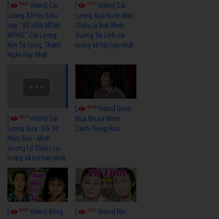
5461
5737
[
Video] Cải
[
Video] Cải
Lương Xã Hội Siêu
Lương Xưa Nước Mắt
Hay " BỂ HẬN MÊNH
Chiều Ly Biệt Minh
MÔNG " Cải Lương
Vương Tài Linh cải
Kim Tử Long, Thanh
lương xã hội hay nhất
Ngân Hay Nhất
6040
[
Video] Quán
6324
[
Video] Cải
Nửa Khuya-Minh
Cảnh-Trọng Hữu
Lương Xưa : Rồi 30
Năm Sau - Minh
Vương Lệ Thủy | cải
lương xã hội hay nhất
9058
7351
[
Video] Bông
[
Video] Khi