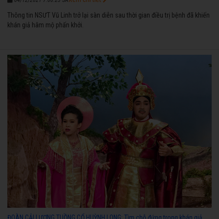
Thông tin NSƯT Vũ Linh trở lại sàn diễn sau thời gian điều trị bệnh đã khiến
khán giả hâm mộ phấn khởi.
ĐOÀN CẢI LƯƠNG TUỒNG CỔ HUỲNH LONG: Tìm chỗ đứng trong khán giả