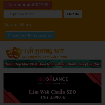
Liên hệ quảng cáo:
0932221090
Đăng nhập
|
Đăng ký
Chia sẻ video "Tôi yêu cải lương".