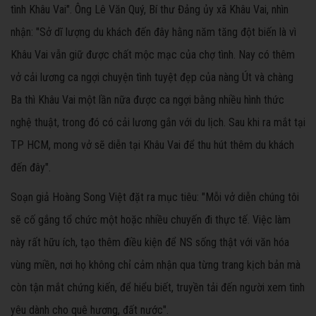
tình Khâu Vai". Ông Lê Văn Quý, Bí thư Đảng ủy xã Khâu Vai, nhìn
nhận: "Sở dĩ lượng du khách đến đây hằng năm tăng đột biến là vì
Khâu Vai vẫn giữ được chất mộc mạc của chợ tình. Nay có thêm
vở cải lương ca ngợi chuyện tình tuyệt đẹp của nàng Út và chàng
Ba thì Khâu Vai một lần nữa được ca ngợi bằng nhiều hình thức
nghệ thuật, trong đó có cải lương gắn với du lịch. Sau khi ra mắt tại
TP HCM, mong vở sẽ diễn tại Khâu Vai để thu hút thêm du khách
đến đây".
Soạn giả Hoàng Song Việt đặt ra mục tiêu: "Mỗi vở diễn chúng tôi
sẽ cố gắng tổ chức một hoặc nhiều chuyến đi thực tế. Việc làm
này rất hữu ích, tạo thêm điều kiện để NS sống thật với văn hóa
vùng miền, nơi họ không chỉ cảm nhận qua từng trang kịch bản mà
còn tận mắt chứng kiến, để hiểu biết, truyền tải đến người xem tình
yêu dành cho quê hương, đất nước".