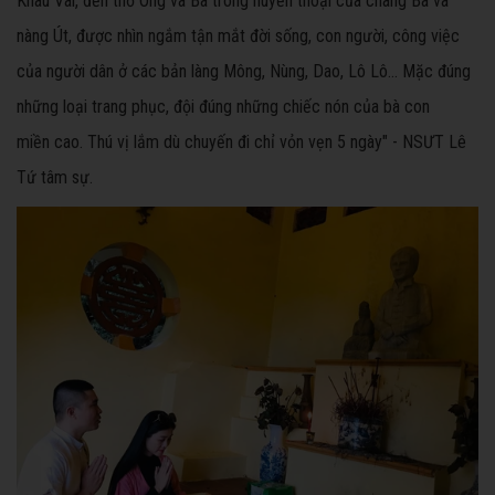
Khâu Vai, đền thờ Ông và Bà trong huyền thoại của chàng Ba và
nàng Út, được nhìn ngắm tận mắt đời sống, con người, công việc
của người dân ở các bản làng Mông, Nùng, Dao, Lô Lô… Mặc đúng
những loại trang phục, đội đúng những chiếc nón của bà con
miền
cao
. Thú vị lắm dù chuyến đi chỉ vỏn vẹn 5 ngày" - NSƯT Lê
Tứ tâm sự.