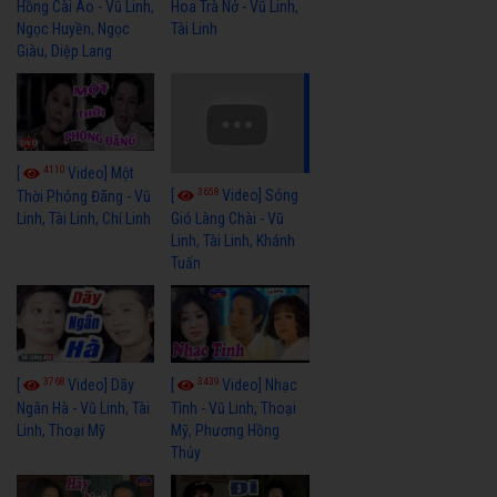
Hồng Cài Áo - Vũ Linh,
Hoa Trà Nở - Vũ Linh,
Ngọc Huyền, Ngọc
Tài Linh
Giàu, Diệp Lang
4110
[
Video] Một
3658
[
Video] Sóng
Thời Phóng Đãng - Vũ
Linh, Tài Linh, Chí Linh
Gió Làng Chài - Vũ
Linh, Tài Linh, Khánh
Tuấn
3768
3439
[
Video] Dãy
[
Video] Nhạc
Ngân Hà - Vũ Linh, Tài
Tình - Vũ Linh, Thoại
Linh, Thoại Mỹ
Mỹ, Phương Hồng
Thủy