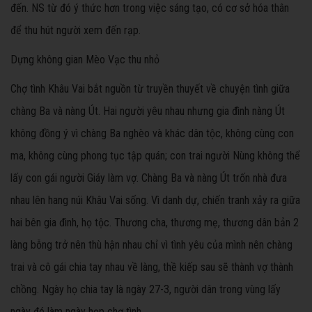
đến. NS từ đó ý thức hơn trong việc sáng tạo, có cơ sở hóa thân
để thu hút người xem đến rạp.
Dựng không gian Mèo Vạc thu nhỏ
Chợ tình Khâu Vai bắt nguồn từ truyền thuyết về chuyện tình giữa
chàng Ba và nàng Út. Hai người yêu nhau nhưng gia đình nàng Út
không đồng ý vì chàng Ba nghèo và khác dân tộc, không cùng con
ma, không cùng phong tục tập quán; con trai người Nùng không thể
lấy con gái người Giáy làm vợ. Chàng Ba và nàng Út trốn nhà đưa
nhau lên hang núi Khâu Vai sống. Vì danh dự, chiến tranh xảy ra giữa
hai bên gia đình, họ tộc. Thương cha, thương mẹ, thương dân bản 2
làng bỗng trở nên thù hận nhau chỉ vì tình yêu của mình nên chàng
trai và cô gái chia tay nhau về làng, thề kiếp sau sẽ thành vợ thành
chồng. Ngày họ chia tay là ngày 27-3, người dân trong vùng lấy
ngày đó làm ngày họp chợ tình.