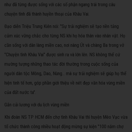
như đã từng được sống với các số phận ngang trái trong câu
chuyện tình đã thành huyền thoại của Khâu Vai.
Đạo diễn Triệu Trung Kiên nói: "Sự trải nghiệm sẽ tạo nền tảng
cảm xúc vững chắc cho từng NS khi họ hóa thân vào nhân vật. Họ
cần sống với dân làng miền cao, nơi nàng Út và chàng Ba trong vở
"Chuyện tình Khâu Vai" được sinh ra và lớn lên. NS không thể cứ
mường tượng những thao tác đời thường trong cuộc sống của
người dân tộc Mông, Dao, Nùng… mà sự trải nghiệm sẽ giúp họ thể
hiện tinh tế hơn, góp phần giới thiệu về nét đẹp văn hóa vùng miền
của đất nước ta".
Gắn cải lương với du lịch vùng miền
Khi đoàn NS TP HCM đến chợ tình Khâu Vai thì huyện Mèo Vạc vừa
tổ chức thành công nhiều hoạt động mừng sự kiện "100 năm chợ