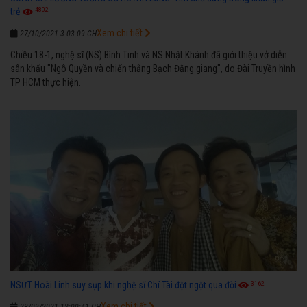
4802
trẻ
Xem chi tiết
27/10/2021 3:03:09 CH
Chiều 18-1, nghệ sĩ (NS) Bình Tinh và NS Nhật Khánh đã giới thiệu vở diễn
sân khấu "Ngô Quyền và chiến thắng Bạch Đằng giang", do Đài Truyền hình
TP HCM thực hiện.
3162
NSƯT Hoài Linh suy sụp khi nghệ sĩ Chí Tài đột ngột qua đời
Xem chi tiết