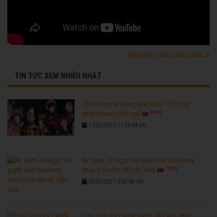
Xem thêm nhiều video khác
TIN TỨC XEM NHIỀU NHẤT
260 tuồng cải lương xưa trước 1975 hay
96202
nhất từ trước đến nay
17/07/2017 11:33:48 CH
Mr. Đàm, Hồ Ngọc Hà quyết add facebook
76303
nhau vì tin đồn đã nghỉ chơi
31/07/2017 5:03:06 CH
CON TRAI NS CHINH NHẪN VỀ CHỊU TANG