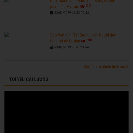
Ngô Thanh Vân, Đàm Vĩnh Hưng đi xem
6269
phim của Mỹ Tâm
03/01/2019 11:03:00 SA
Sao Việt nghỉ Tết Dương lịch: Người tiệc
7681
tùng, kẻ nhập viện
03/01/2019 10:01:54 SA
Xem thêm nhiều tin khác
TÔI YÊU CẢI LƯƠNG