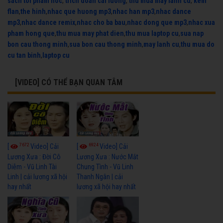
sach toi pham hoc
,
trich doan cai luong
,
thu mua may lanh cu
,
kem
flan
,
the hinh
,
nhac que huong mp3
,
nhac han mp3
,
nhac dance
mp3
,
nhac dance remix
,
nhac cho ba bau
,
nhac dong que mp3
,
nhac xua
pham hong que
,
thu mua may phat dien
,
thu mua laptop cu
,
sua nap
bon cau thong minh
,
sua bon cau thong minh
,
may lanh cu
,
thu mua do
cu tan binh
,
laptop cu
[VIDEO] CÓ THỂ BẠN QUAN TÂM
7672
6924
[
Video] Cải
[
Video] Cải
Lương Xưa : Đời Cô
Lương Xưa : Nước Mắt
Diễm - Vũ Linh Tài
Chung Tình - Vũ Linh
Linh | cải lương xã hội
Thanh Ngân | cải
hay nhất
lương xã hội hay nhất