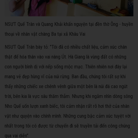
NSƯT Quế Trân và Quang Khải khấn nguyện tại đền thờ Ông - huyền
thoại về nhân vật chàng Ba tại xã Khâu Vai
NSƯT Quế Trân bày tỏ: "Tôi đã có nhiều chất liệu, cảm xúc chân
thật để hóa thân vào vai nàng Út. Hà Giang là vùng đất có những
con người bình dị với nếp sống mộc mạc. Thiên nhiên nơi đây lại
mang vẻ đẹp hùng vĩ của núi rừng. Ban đầu, chúng tôi rất sợ khi
thấy những chiếc xe chênh vênh giữa một bên là núi đá cao ngút
trời, bên
kia
là vực sâu thăm thẳm. Nhưng khi ngắm nhìn dòng sông
Nho Quế uốn lượn xanh biếc, tôi cảm nhận rất rõ hơi thở của nhân
vật như quyện vào chính mình. Những cung bậc cảm xúc tuyệt vời
nhất trong tôi có được từ chuyến đi sẽ truyền tải đến công chúng
qua vai diễn".