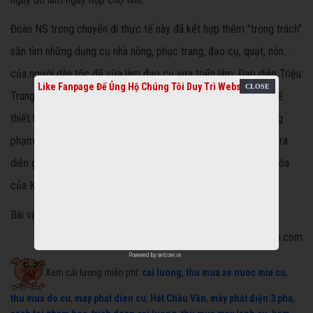
Đoàn NS trong chuyến đi thực tế này đã kết hợp thêm "trọng trách"
săn tìm những dụng cụ nhà nông, phục trang, đạo cụ, quạt, nón...
của người dân tộc để vừa làm đạo cụ vừa triển lãm. Đạo diễn Triệu
Like Fanpage Để Ủng Hộ Chúng Tôi Duy Trì Website
Trung Kiên cho biết anh sưu tầm được hơn 50 hiện vật, "có thể
thiết kế thành một không gian Mèo Vạc, Khâu Vai thu nhỏ trong
phạm vi nhà hát. Các NS trong chuyến đi thực tế này sẽ đứng ra
diễn giải, giao lưu, trò chuyện với khán giả về không gian văn hóa
của Khâu Vai trước khi họ bước vào vở diễn".
Bài và ảnh: Thanh Hiệp
Nguồn: cailuongvietnam.com
Powered by
netcore.vn
Xem cải lương miễn phí:
cai luong
,
thu mua xe nuoc mia cu
,
thu mua do cu
,
may phat dien cu
,
Hát Chầu Văn
,
máy phát điện 3 pha
,