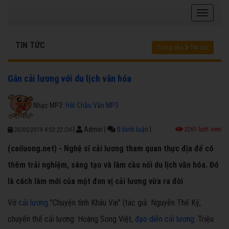
TIN TỨC
Trang chủ
Tin tức
Gắn cải lương với du lịch văn hóa
Nhạc MP3:
Hát Chầu Văn MP3
|
Admin
|
0 bình luận
|
2261 lượt xem
20/05/2019 4:02:22 CH
(cailuong.net) - Nghệ sĩ cải lương tham quan thực địa để có
thêm trải nghiệm, sáng tạo và làm cầu nối du lịch văn hóa. Đó
là cách làm mới của một đơn vị cải lương vừa ra đời
Vở
cải lương
"Chuyện tình Khâu Vai" (tác giả: Nguyễn Thế Kỷ,
chuyển thể cải lương: Hoàng Song Việt,
đạo diễn cải lương
: Triệu