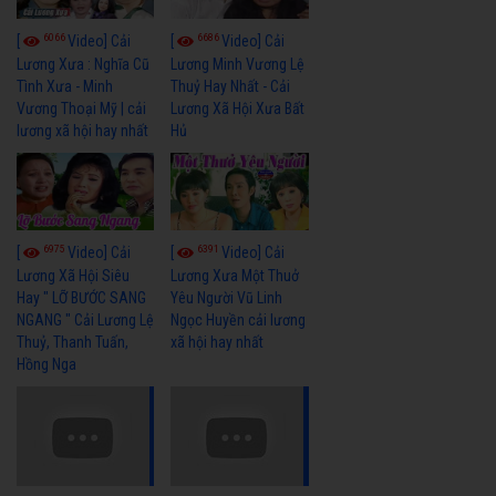
6066
6686
[
Video] Cải
[
Video] Cải
Lương Xưa : Nghĩa Cũ
Lương Minh Vương Lệ
Tình Xưa - Minh
Thuỷ Hay Nhất - Cải
Vương Thoại Mỹ | cải
Lương Xã Hội Xưa Bất
lương xã hội hay nhất
Hủ
6975
6391
[
Video] Cải
[
Video] Cải
Lương Xã Hội Siêu
Lương Xưa Một Thuở
Hay " LỠ BƯỚC SANG
Yêu Người Vũ Linh
NGANG " Cải Lương Lệ
Ngọc Huyền cải lương
Thuỷ, Thanh Tuấn,
xã hội hay nhất
Hồng Nga