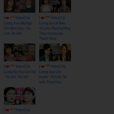
4114
3965
[
Video] Cải
[
Video] Cải
Lương Xưa Hãy Ngủ
Lương Xưa Đi Biển -
Yên Niềm Đau - Vũ
Vũ Linh, Phương Hồng
Linh, Tài Linh
Thủy, Hương Lan,
Thanh Hằng
4433
3600
[
Video] Cải
[
Video] Cải
Lương Nợ Cha Con Trả
Lương Xưa Còn
- Vũ Linh, Tài Linh
Duyên - Vũ Linh, Tài
Linh, Trọng Hữu
4016
[
Video] Cải