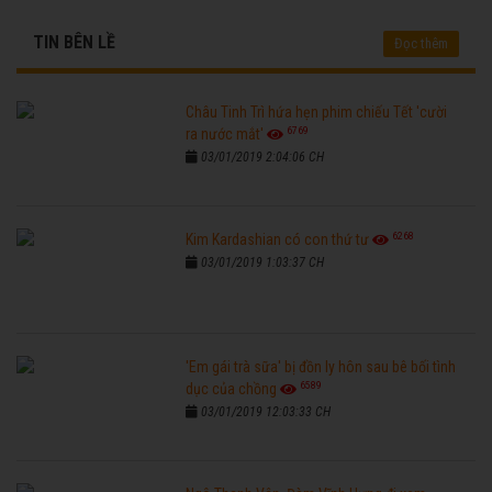
TIN BÊN LỀ
Đọc thêm
Châu Tinh Trì hứa hẹn phim chiếu Tết 'cười
6769
ra nước mắt'
03/01/2019 2:04:06 CH
6268
Kim Kardashian có con thứ tư
03/01/2019 1:03:37 CH
'Em gái trà sữa' bị đồn ly hôn sau bê bối tình
6589
dục của chồng
03/01/2019 12:03:33 CH