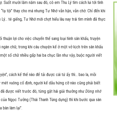
hợ. Suốt mười lăm năm sau đó, cô em Thu Lý tìm cách lui tới tình
ể “tạ tội” thay cho má nhưng Tư Nhớ vẫn hận, vẫn chờ. Chỉ đến khi
ý... té giếng, Tư Nhớ mới chợt hiểu lâu nay trái tìm mình đã thực
 thuận lợi cho việc chuyển thể sang loại hình sân khấu, truyện
ngàn chữ, trong khi câu chuyện kể ở một vở kịch trên sân khấu
 một số chữ nhiều gấp hai ba chục lần như vậy, buộc người viết
n”, cách kể thế nào để tải được cái tứ ấy thì... bao la, mỗi
y mét vuông cố định, người kể dẫu hứng cỡ nào cũng phải biết
đã được viết trước đó, từng gặt hái giải thưởng như
Dòng nhớ
của Ngọc Tưởng (Thái Thanh Tùng dựng) thì khi bước qua sàn
 bàn làm lại”.