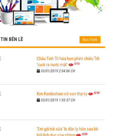
TIN BÊN LỀ
Đọc thêm
Châu Tinh Trì hứa hẹn phim chiếu Tết
6761
'cười ra nước mắt'
03/01/2019 2:04:06 CH
6260
Kim Kardashian có con thứ tư
03/01/2019 1:03:37 CH
'Em gái trà sữa' bị đồn ly hôn sau bê
6580
bối tình dục của chồng