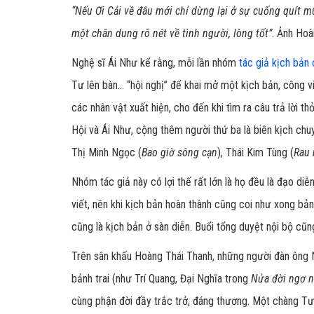
“Nếu Ơi Cải về đâu mới chỉ dừng lại ở sự cuống quít m
một chân dung rõ nét về tình người, lòng tốt”
. Ảnh Ho
Nghệ sĩ Ái Như kể rằng, mỗi lần nhóm
tác giả kịch bản 
Tư lên bàn... “hội nghị” để khai mở một kịch bản, công v
các nhân vật xuất hiện, cho đến khi tìm ra câu trả lời 
Hội và Ái Như, cộng thêm người thứ ba là biên kịch ch
Thị Minh Ngọc (
Bao giờ sông cạn
), Thái Kim Tùng (
Rau 
Nhóm tác giả này có lợi thế rất lớn là họ đều là đạo diễ
viết, nên khi kịch bản hoàn thành cũng coi như xong bả
cũng là kịch bản ở sàn diễn. Buổi tổng duyệt nội bộ cũn
Trên sân khấu Hoàng Thái Thanh, những người đàn ông
bảnh trai (như Trí Quang, Đại Nghĩa trong
Nửa đời ngơ 
cùng phận đời đầy trắc trở, đáng thương. Một chàng T