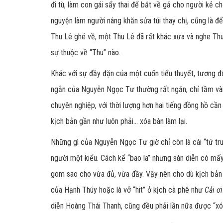
đi tù, làm con gái sẩy thai để bắt về gả cho người kẻ c
nguyện làm người nâng khăn sửa túi thay chị, cũng là đ
Thu Lê ghé về, một Thu Lê đã rất khác xưa và nghe Thu L
sự thuộc về “Thu” nào.
Khác với sự đầy đặn của một cuốn tiểu thuyết, tương đối
ngắn của Nguyễn Ngọc Tư thường rất ngắn, chỉ tầm vài 
chuyên nghiệp, với thời lượng hơn hai tiếng đồng hồ cần
kịch bản gần như luôn phải... xóa bàn làm lại.
Những gì của Nguyễn Ngọc Tư giờ chỉ còn là cái “tứ truyệ
người một kiểu. Cách kể “bao la” nhưng sàn diễn có mấ
gom sao cho vừa đủ, vừa đầy. Vậy nên cho dù kịch bản 
của Hạnh Thúy hoặc là vở “hit” ở kịch cà phê như
Cải ơi
diễn Hoàng Thái Thanh, cũng đều phải lần nữa được “xóa