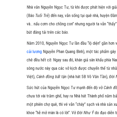
Nhà văn Nguyễn Ngọc Tư, từ khi được phát hiện với giả
(Báo
Tuổi Trẻ
) đến nay, vẫn sống tại quê nhà, huyện Đầm
và... nấu cơm cho chồng con” nhưng người ta vẫn “thấy
bút đăng tải trên các báo.
Năm 2010, Nguyễn Ngọc Tư lần đầu “lộ diện” gần hơn 
cải lương
Nguyễn Phan Quang Bình), một tác phẩm gây tr
chê đều hết cỡ. Ngay sau đó, khán giả sân khấu phía 
sông nước này qua các vở kịch được chuyển thể từ nh
Việt),
Cánh đồng bất tận
(nhà hát 5B Võ Văn Tần),
Đời 
Sức hút của Nguyễn Ngọc Tư mạnh đến độ vở
Cánh đồ
chưa tới vài trăm ghế, hay ra Nhà hát Thành phố năm bả
một phiên chợ quê, thì vé vẫn “cháy” sạch và nhà sản x
khoe “hễ mở màn là có lời”. Vở
Đời Như Ý
do đạo diễn t