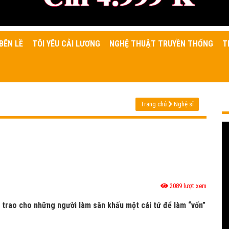
BÊN LỀ
TÔI YÊU CẢI LƯƠNG
NGHỆ THUẬT TRUYỀN THỐNG
T
Trang chủ
Nghệ sĩ
2089 lượt xem
ỉ trao cho những người làm sân khấu một cái tứ để làm “vốn”