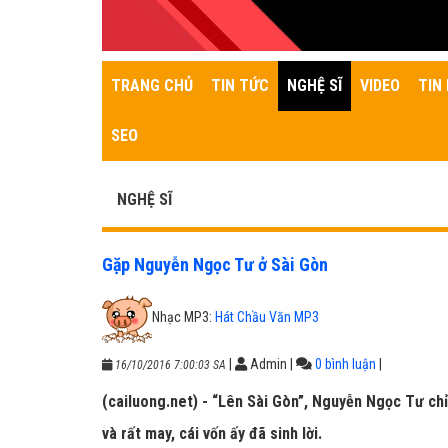
TRANG CHỦ
TIN TỨC
NGHỆ SĨ
VIDEO
TIN 
SEO
NGHỆ SĨ
Gặp Nguyễn Ngọc Tư ở Sài Gòn
Nhạc MP3:
Hát Chầu Văn MP3
|
Admin
|
0 bình luận
|
16/10/2016 7:00:03 SA
(cailuong.net) - “Lên Sài Gòn”, Nguyễn Ngọc Tư ch
và rất may, cái vốn ấy đã sinh lời.