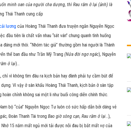
uốn minh oan của người cha dượng, thì Rau răm ở lại (ảnh) là
àng Thái Thanh cung cấp
cải lương
của Hoàng Thái Thanh đưa truyện ngắn Nguyễn Ngọc
iệc đầu tiên là chất vấn nhau “sát ván” chung quanh tình huống
thỏa đáng mới thôi. “Nhóm tác giả” thường gồm hai người là Thành
uyển thể ban đầu như Trần Mỹ Trang
(Nửa đời ngơ ngác
), Nguyễn
răm ở lại
)...
n, chỉ vì không tìm đâu ra kịch bản hay đành phải tự cầm bút để
n dựng. Vì vậy ở sân khấu Hoàng Thái Thanh, kịch bản ở sàn tập
g hoàn chỉnh không sai một li như buổi công diễn chính thức.
 Nam bộ “của” Nguyễn Ngọc Tư luôn có sức hấp dẫn bởi dáng vẻ
ngác
, Đoàn Thanh Tài trong
Bao giờ sông cạn, Rau răm ở lại
...),
ư Nhớ 15 năm mất ngủ mới tải được nỗi đau bị bắt mất vợ của