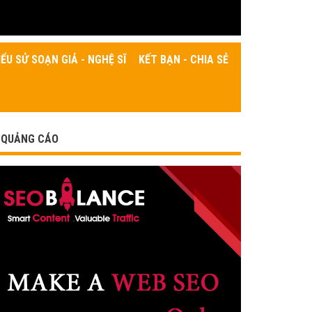
IỂU SỬ SOẠN GIẢ - NGHỆ SĨ
KẾT BẠN - CHIA SẺ
QUẢNG CÁO