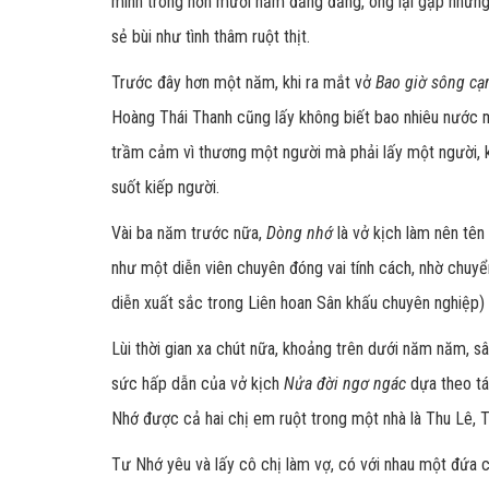
mình trong hơn mười năm đằng đẵng, ông lại gặp những 
sẻ bùi như tình thâm ruột thịt.
Trước đây hơn một năm, khi ra mắt vở
Bao giờ sông cạ
Hoàng Thái Thanh cũng lấy không biết bao nhiêu nước 
trầm cảm vì thương một người mà phải lấy một người, kh
suốt kiếp người.
Vài ba năm trước nữa,
Dòng nhớ
là vở kịch làm nên tên
như một diễn viên chuyên đóng vai tính cách, nhờ chuy
diễn xuất sắc trong Liên hoan Sân khấu chuyên nghiệp) 
Lùi thời gian xa chút nữa, khoảng trên dưới năm năm, sâ
sức hấp dẫn của vở kịch
Nửa đời ngơ ngác
dựa theo t
Nhớ được cả hai chị em ruột trong một nhà là Thu Lê, 
Tư Nhớ yêu và lấy cô chị làm vợ, có với nhau một đứa 