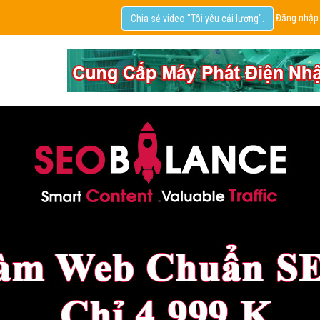
Đăng nhập
Chia sẻ video "Tôi yêu cải lương".