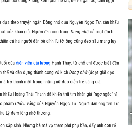
phận đời cũng không kém phần le lắt, để rồi gắn bó, chia ngọt
n
dựa theo truyện ngắn Dòng nhớ của Nguyễn Ngọc Tư, sân khấu
mắt của khán giả. Người đàn ông trong
Dòng nhớ
cả một đời bị...
iến cả hai người đàn bà dính líu tới ông cũng đeo sầu mang lụy
 tuổi của
diễn viên cải lương
Hạnh Thúy: từ chỗ chỉ được biết đến
ển thể và dàn dựng thành công vở kịch
Dòng nhớ
(đoạt giải đạo
mà trở thành một trong những nữ đạo diễn trẻ sáng giá.
n khấu Hoàng Thái Thanh đã khiến trái tim khán giả “ngơ ngác” vì
ác phẩm
Chiều vắng
của Nguyễn Ngọc Tư. Người đàn ông tên Tư
Thu Lý đem lòng nhớ thương.
con sắp sinh. Nhưng bà má vợ tham phú phụ bần, đẩy anh con rể