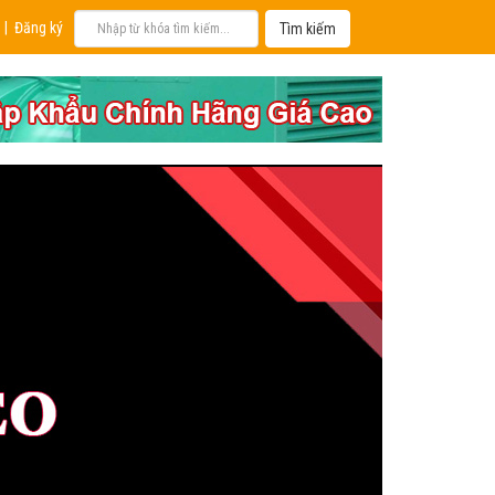
|
Đăng ký