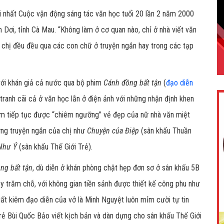
i nhất Cuộc vận động sáng tác văn học tuổi 20 lần 2 năm 2000
 Dơi, tỉnh Cà Mau. “Không làm ở cơ quan nào, chỉ ở nhà viết văn
” chị đều đều qua các con chữ ở truyện ngắn hay trong các tạp
với khán giả cả nước qua bộ phim
Cánh đồng bất tận
(
đạo diễn
anh cãi cả ở văn học lẫn ở điện ảnh với những nhận định khen
Nam tiếp tục được “chiêm ngưỡng” vẻ đẹp của nữ nhà văn miệt
ững truyện ngắn của chị như
Chuyện của Điệp
(sân khấu Thuần
Như Ý
(sân khấu Thế Giới Trẻ).
ng bất tận
, dù diễn ở khán phòng chật hẹp đơn sơ ở sân khấu 5B
y trăm chỗ, với không gian tiền sảnh được thiết kế công phu như
uất kiêm đạo diễn của vở là Minh Nguyệt luôn mỉm cười tự tin
rẻ Bùi Quốc Bảo viết kịch bản và dàn dựng cho sân khấu Thế Giới