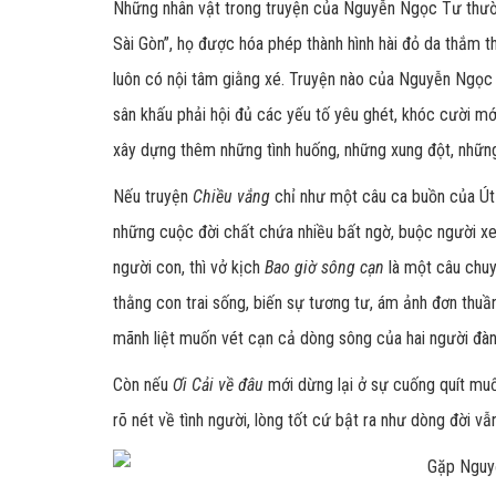
Những nhân vật trong truyện của Nguyễn Ngọc Tư thườn
Sài Gòn”, họ được hóa phép thành hình hài đỏ da thắm th
luôn có nội tâm giằng xé. Truyện nào của Nguyễn Ngọc
sân khấu phải hội đủ các yếu tố yêu ghét, khóc cười mớ
xây dựng thêm những tình huống, những xung đột, nhữn
Nếu truyện
Chiều vắng
chỉ như một câu ca buồn của Út 
những cuộc đời chất chứa nhiều bất ngờ, buộc người x
người con, thì vở kịch
Bao giờ sông cạn
là một câu chuy
thằng con trai sống, biến sự tương tư, ám ảnh đơn thuầ
mãnh liệt muốn vét cạn cả dòng sông của hai người đàn
Còn nếu
Ơi Cải về đâu
mới dừng lại ở sự cuống quít mu
rõ nét về tình người, lòng tốt cứ bật ra như dòng đời vẫ