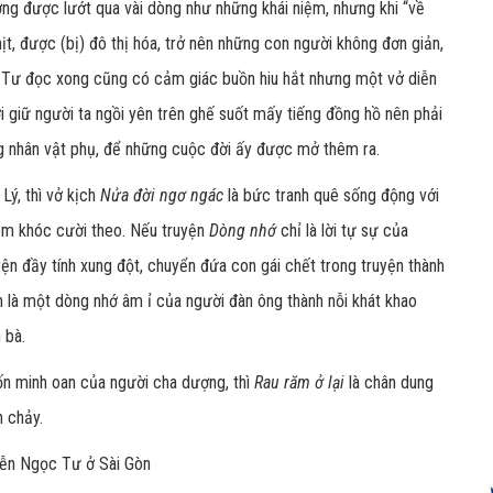
g được lướt qua vài dòng như những khái niệm, nhưng khi “về
ịt, được (bị) đô thị hóa, trở nên những con người không đơn giản,
 Tư đọc xong cũng có cảm giác buồn hiu hắt nhưng một vở diễn
i giữ người ta ngồi yên trên ghế suốt mấy tiếng đồng hồ nên phải
g nhân vật phụ, để những cuộc đời ấy được mở thêm ra.
Lý, thì vở kịch
Nửa đời ngơ ngác
là bức tranh quê sống động với
em khóc cười theo. Nếu truyện
Dòng nhớ
chỉ là lời tự sự của
ện đầy tính xung đột, chuyển đứa con gái chết trong truyện thành
n là một dòng nhớ âm ỉ của người đàn ông thành nỗi khát khao
 bà.
ốn minh oan của người cha dượng, thì
Rau răm ở lại
là chân dung
n chảy.