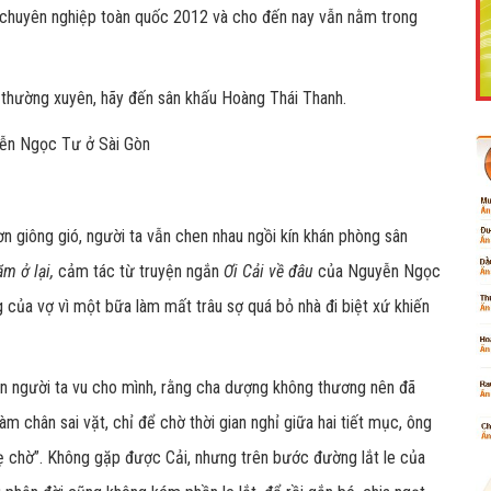
ấu chuyên nghiệp toàn quốc 2012 và cho đến nay vẫn nằm trong
thường xuyên, hãy đến sân khấu Hoàng Thái Thanh.
Like Fanpage Để Ủng Hộ Chúng Tôi Duy Trì Website
ơn giông gió, người ta vẫn chen nhau ngồi kín khán phòng sân
ăm ở lại,
cảm tác từ truyện ngắn
Ơi Cải về đâu
của Nguyễn Ngọc
 của vợ vì một bữa làm mất trâu sợ quá bỏ nhà đi biệt xứ khiến
Powered by
netcore.vn
an người ta vu cho mình, rằng cha dượng không thương nên đã
àm chân sai vặt, chỉ để chờ thời gian nghỉ giữa hai tiết mục, ông
 mẹ chờ”. Không gặp được Cải, nhưng trên bước đường lắt le của