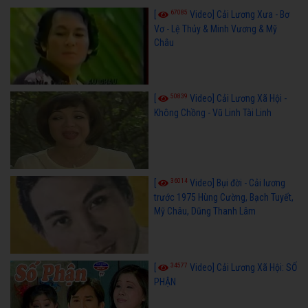
67085
[
Video] Cải Lương Xưa - Bơ
Vơ - Lệ Thủy & Minh Vương & Mỹ
Châu
50839
[
Video] Cải Lương Xã Hội -
Không Chồng - Vũ Linh Tài Linh
36014
[
Video] Bụi đời - Cải lương
trước 1975 Hùng Cường, Bạch Tuyết,
Mỹ Châu, Dũng Thanh Lâm
34577
[
Video] Cải Lương Xã Hội: SỐ
PHẬN