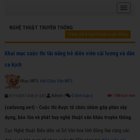
NGHỆ THUẬT TRUYỀN THỐNG
Trang chủ
Nghệ thuật truyền thống
Khai mạc cuộc thi tài năng trẻ diễn viên cải lương và dân
ca kịch
Nhạc MP3:
Hát Chầu Văn MP3
|
Admin
|
0 bình luận
|
1788 lượt xem
07/11/2017 4:06:51 CH
(cailuong.net) - Cuộc thi được tổ chức nhằm góp phần xây
dựng, bảo tồn và phát huy nghệ thuật sân khấu truyền thống.
Cục Nghệ thuật Biểu diễn và Sở Văn hóa tỉnh Đồng Nai cùng các