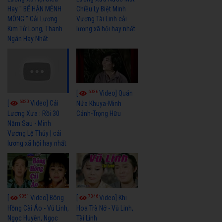
Hay " BỂ HẬN MÊNH
Chiều Ly Biệt Minh
MÔNG " Cải Lương
Vương Tài Linh cải
Kim Tử Long, Thanh
lương xã hội hay nhất
Ngân Hay Nhất
6036
[
Video] Quán
6320
[
Video] Cải
Nửa Khuya-Minh
Cảnh-Trọng Hữu
Lương Xưa : Rồi 30
Năm Sau - Minh
Vương Lệ Thủy | cải
lương xã hội hay nhất
9051
7346
[
Video] Bông
[
Video] Khi
Hồng Cài Áo - Vũ Linh,
Hoa Trà Nở - Vũ Linh,
Ngọc Huyền, Ngọc
Tài Linh