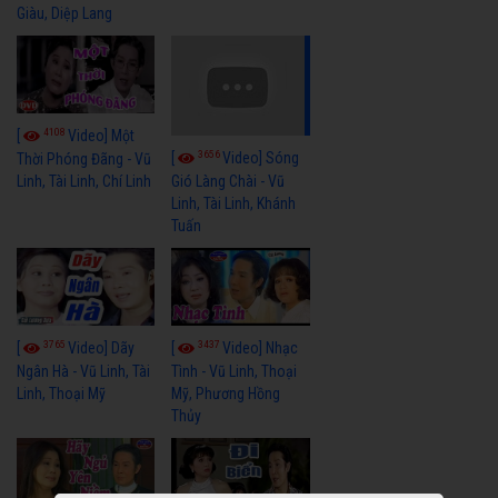
Giàu, Diệp Lang
4108
[
Video] Một
3656
[
Video] Sóng
Thời Phóng Đãng - Vũ
Linh, Tài Linh, Chí Linh
Gió Làng Chài - Vũ
Linh, Tài Linh, Khánh
Tuấn
3765
3437
[
Video] Dãy
[
Video] Nhạc
Ngân Hà - Vũ Linh, Tài
Tình - Vũ Linh, Thoại
Linh, Thoại Mỹ
Mỹ, Phương Hồng
Thủy