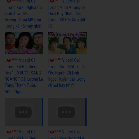
[
Video] Cải
[
Video] Cải
Lương Xưa : Nghĩa Cũ
Lương Minh Vương Lệ
Tình Xưa - Minh
Thuỷ Hay Nhất - Cải
Vương Thoại Mỹ | cải
Lương Xã Hội Xưa Bất
lương xã hội hay nhất
Hủ
6967
6384
[
Video] Cải
[
Video] Cải
Lương Xã Hội Siêu
Lương Xưa Một Thuở
Hay " LỠ BƯỚC SANG
Yêu Người Vũ Linh
NGANG " Cải Lương Lệ
Ngọc Huyền cải lương
Thuỷ, Thanh Tuấn,
xã hội hay nhất
Hồng Nga
5457
5731
[
Video] Cải
[
Video] Cải
Lương Xã Hội Siêu
Lương Xưa Nước Mắt