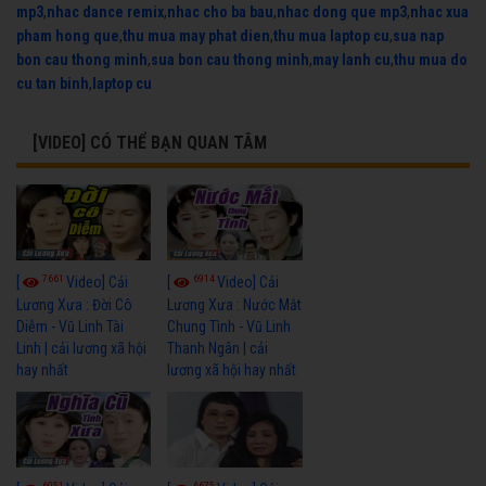
mp3
,
nhac dance remix
,
nhac cho ba bau
,
nhac dong que mp3
,
nhac xua
pham hong que
,
thu mua may phat dien
,
thu mua laptop cu
,
sua nap
bon cau thong minh
,
sua bon cau thong minh
,
may lanh cu
,
thu mua do
cu tan binh
,
laptop cu
[VIDEO] CÓ THỂ BẠN QUAN TÂM
7661
6914
[
Video] Cải
[
Video] Cải
Lương Xưa : Đời Cô
Lương Xưa : Nước Mắt
Diễm - Vũ Linh Tài
Chung Tình - Vũ Linh
Linh | cải lương xã hội
Thanh Ngân | cải
hay nhất
lương xã hội hay nhất
6051
6675