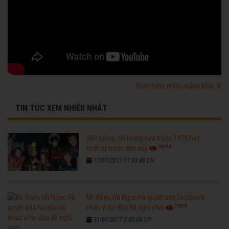
Xem thêm nhiều video khác
TIN TỨC XEM NHIỀU NHẤT
260 tuồng cải lương xưa trước 1975 hay
96194
nhất từ trước đến nay
17/07/2017 11:33:48 CH
Mr. Đàm, Hồ Ngọc Hà quyết add facebook
76299
nhau vì tin đồn đã nghỉ chơi
31/07/2017 5:03:06 CH