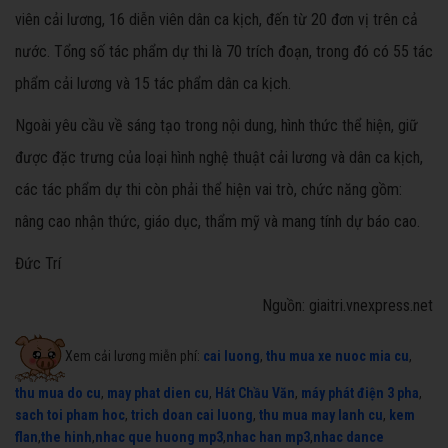
viên cải lương, 16 diễn viên dân ca kịch, đến từ 20 đơn vị trên cả
nước. Tổng số tác phẩm dự thi là 70 trích đoạn, trong đó có 55 tác
phẩm cải lương và 15 tác phẩm dân ca kịch.
Ngoài yêu cầu về sáng tạo trong nội dung, hình thức thể hiện, giữ
được đặc trưng của loại hình nghệ thuật cải lương và dân ca kịch,
các tác phẩm dự thi còn phải thể hiện vai trò, chức năng gồm:
nâng cao nhận thức, giáo dục, thẩm mỹ và mang tính dự báo cao.
Đức Trí
Nguồn: giaitri.vnexpress.net
Xem cải lương miễn phí:
cai luong
,
thu mua xe nuoc mia cu
,
thu mua do cu
,
may phat dien cu
,
Hát Chầu Văn
,
máy phát điện 3 pha
,
sach toi pham hoc
,
trich doan cai luong
,
thu mua may lanh cu
,
kem
flan
,
the hinh
,
nhac que huong mp3
,
nhac han mp3
,
nhac dance