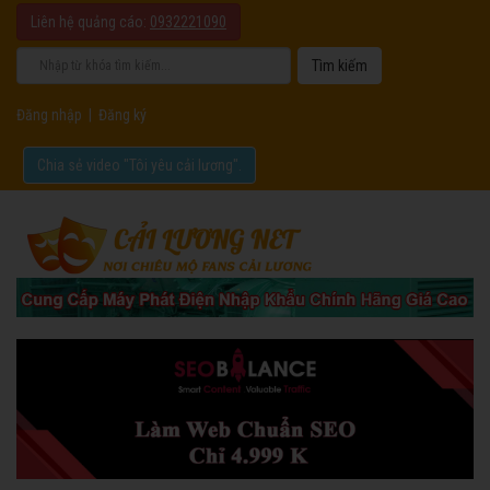
Liên hệ quảng cáo:
0932221090
Đăng nhập
|
Đăng ký
Chia sẻ video "Tôi yêu cải lương".