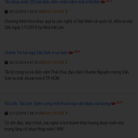
4215
Tài năng violin 20 tuổi biểu diễn chào năm mới ở Hà Nội
Xem chi tiết
29/12/2018 7:09:01 CH
Chương trình hòa nhạc quy tụ các nghệ sĩ Việt Nam và quốc tế, diễn ra vào
20h ngày 1/1/2019 tại Nhà hát Lớn.
4650
Chánh Tín hội ngộ Vân Sơn ở sự kiện
Xem chi tiết
28/12/2018 4:07:24 CH
Tài tử cùng vợ và diễn viên Thái Hòa, đạo diễn Charlie Nguyễn mừng Vân
Sơn ra mắt show mới ở TP HCM.
6573
Vũ Linh, Tài Linh: Uyên ương một thưở của sân khấu cải lương
Xem chi tiết
27/12/2018 7:08:19 CH
Từ đôi đào, kép ở tỉnh, hai nghệ sĩ trở thành thần tượng được mến mộ
trong làng cổ nhạc thập niên 1990.