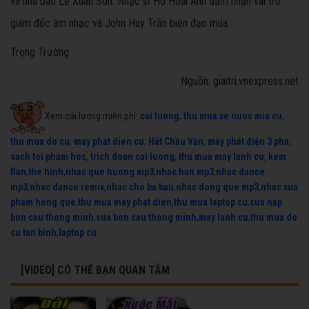
và nhà báo Lê Xuân Sơn. Nhạc sĩ Hồ Hoài Anh đảm nhận vai trò
giám đốc âm nhạc và John Huy Trần biên đạo múa.
Trọng Trường
Nguồn: giaitri.vnexpress.net
Xem cải lương miễn phí:
cai luong
,
thu mua xe nuoc mia cu
,
thu mua do cu
,
may phat dien cu
,
Hát Chầu Văn
,
máy phát điện 3 pha
,
sach toi pham hoc
,
trich doan cai luong
,
thu mua may lanh cu
,
kem
flan
,
the hinh
,
nhac que huong mp3
,
nhac han mp3
,
nhac dance
mp3
,
nhac dance remix
,
nhac cho ba bau
,
nhac dong que mp3
,
nhac xua
pham hong que
,
thu mua may phat dien
,
thu mua laptop cu
,
sua nap
bon cau thong minh
,
sua bon cau thong minh
,
may lanh cu
,
thu mua do
cu tan binh
,
laptop cu
[VIDEO] CÓ THỂ BẠN QUAN TÂM