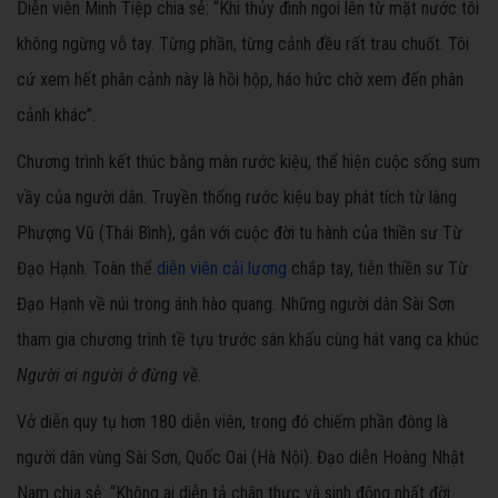
Diễn viên Minh Tiệp chia sẻ: “Khi thủy đình ngoi lên từ mặt nước tôi
không ngừng vỗ tay. Từng phần, từng cảnh đều rất trau chuốt. Tôi
cứ xem hết phân cảnh này là hồi hộp, háo hức chờ xem đến phân
cảnh khác”.
Chương trình kết thúc bằng màn rước kiệu, thể hiện cuộc sống sum
vầy của người dân. Truyền thống rước kiệu bay phát tích từ làng
Phượng Vũ (Thái Bình), gắn với cuộc đời tu hành của thiền sư Từ
Đạo Hạnh. Toàn thể
diễn viên cải lương
chắp tay, tiễn thiền sư Từ
Đạo Hạnh về núi trong ánh hào quang. Những người dân Sài Sơn
tham gia chương trình tề tựu trước sân khấu cùng hát vang ca khúc
Người ơi người ở đừng về.
Vở diễn quy tụ hơn 180 diễn viên, trong đó chiếm phần đông là
người dân vùng Sài Sơn, Quốc Oai (Hà Nội). Đạo diễn Hoàng Nhật
Nam chia sẻ: “Không ai diễn tả chân thực và sinh động nhất đời