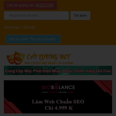
Liên hệ quảng cáo:
0932221090
Đăng nhập
|
Đăng ký
Chia sẻ video "Tôi yêu cải lương".