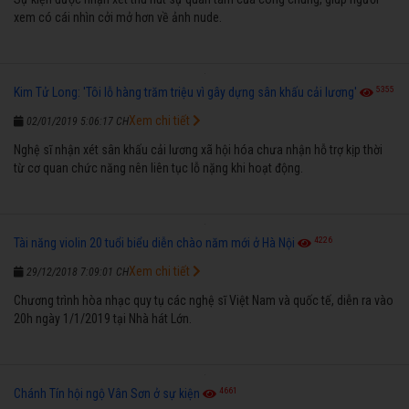
xem có cái nhìn cởi mở hơn về ảnh nude.
5355
Kim Tử Long: 'Tôi lỗ hàng trăm triệu vì gây dựng sân khấu cải lương'
Xem chi tiết
02/01/2019 5:06:17 CH
Nghệ sĩ nhận xét sân khấu cải lương xã hội hóa chưa nhận hỗ trợ kịp thời
từ cơ quan chức năng nên liên tục lỗ nặng khi hoạt động.
4226
Tài năng violin 20 tuổi biểu diễn chào năm mới ở Hà Nội
Xem chi tiết
29/12/2018 7:09:01 CH
Chương trình hòa nhạc quy tụ các nghệ sĩ Việt Nam và quốc tế, diễn ra vào
20h ngày 1/1/2019 tại Nhà hát Lớn.
4661
Chánh Tín hội ngộ Vân Sơn ở sự kiện