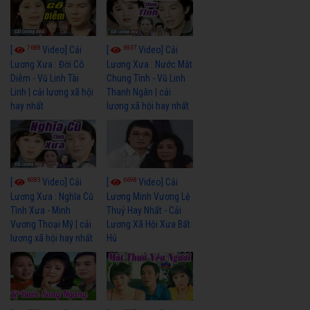
7688
6937
[
Video] Cải
[
Video] Cải
Lương Xưa : Đời Cô
Lương Xưa : Nước Mắt
Diễm - Vũ Linh Tài
Chung Tình - Vũ Linh
Linh | cải lương xã hội
Thanh Ngân | cải
hay nhất
lương xã hội hay nhất
6083
6698
[
Video] Cải
[
Video] Cải
Lương Xưa : Nghĩa Cũ
Lương Minh Vương Lệ
Tình Xưa - Minh
Thuỷ Hay Nhất - Cải
Vương Thoại Mỹ | cải
Lương Xã Hội Xưa Bất
lương xã hội hay nhất
Hủ