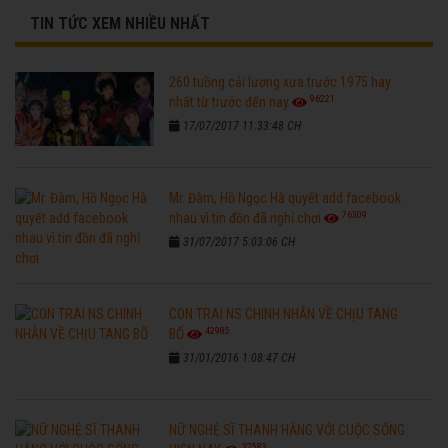
TIN TỨC XEM NHIỀU NHẤT
260 tuồng cải lương xưa trước 1975 hay
96221
nhất từ trước đến nay
17/07/2017 11:33:48 CH
Mr. Đàm, Hồ Ngọc Hà quyết add facebook
76309
nhau vì tin đồn đã nghỉ chơi
31/07/2017 5:03:06 CH
CON TRAI NS CHINH NHẪN VỀ CHỊU TANG
42985
BỐ
31/01/2016 1:08:47 CH
NỮ NGHỆ SĨ THANH HẰNG VỚI CUỘC SỐNG
32583