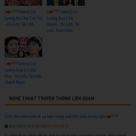
4434
3602
[
Video] Cải
[
Video] Cải
Lương Nợ Cha Con Trả
Lương Xưa Còn
- Vũ Linh, Tài Linh
Duyên - Vũ Linh, Tài
Linh, Trọng Hữu
4020
[
Video] Cải
Lương Xưa Cô Dâu
Phụ - Vũ Linh, Tài Linh,
Thanh Ngân
NGHỆ THUẬT TRUYỀN THỐNG LIÊN QUAN
5136
Triển lãm ảnh nude là sự kiện nhiếp ảnh tiêu biểu trong năm
Xem chi tiết
03/01/2019 12:03:49 CH
Sự kiện được nhận xét thu hút sự quan tâm của công chúng, giúp người