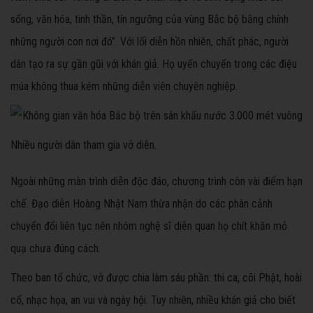
sống, văn hóa, tinh thần, tín ngưỡng của vùng Bắc bộ bằng chính
những người con nơi đó”. Với lối diễn hồn nhiên, chất phác, người
dân tạo ra sự gần gũi với khán giả. Họ uyển chuyển trong các điệu
múa không thua kém những diễn viên chuyên nghiệp.
Nhiều người dân tham gia vở diễn.
Ngoài những màn trình diễn độc đáo, chương trình còn vài điểm hạn
chế. Đạo diễn Hoàng Nhật Nam thừa nhận do các phân cảnh
chuyển đổi liên tục nên nhóm nghệ sĩ diễn quan họ chít khăn mỏ
quạ chưa đúng cách.
Theo ban tổ chức, vở được chia làm sáu phần: thi ca, cõi Phật, hoài
cổ, nhạc họa, an vui và ngày hội. Tuy nhiên, nhiều khán giả cho biết