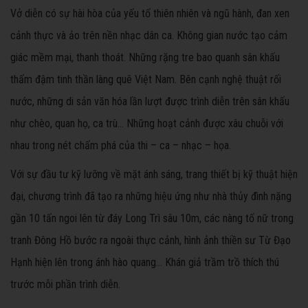
Vở diễn có sự hài hòa của yếu tố thiên nhiên và ngũ hành, đan xen
cảnh thực và ảo trên nền nhạc dân ca. Không gian nước tạo cảm
giác mềm mại, thanh thoát. Những rặng tre bao quanh sân khấu
thấm đậm tinh thần làng quê Việt Nam. Bên cạnh nghệ thuật rối
nước, những di sản văn hóa lần lượt được trình diễn trên sân khấu
như chèo, quan họ, ca trù... Những hoạt cảnh được xâu chuỗi với
nhau trong nét chấm phá của thi – ca – nhạc – họa.
Với sự đầu tư kỹ lưỡng về mặt ánh sáng, trang thiết bị kỹ thuật hiện
đại, chương trình đã tạo ra những hiệu ứng như nhà thủy đình nặng
gần 10 tấn ngoi lên từ đáy Long Trì sâu 10m, các nàng tố nữ trong
tranh Đông Hồ bước ra ngoài thực cảnh, hình ảnh thiền sư Từ Đạo
Hạnh hiện lên trong ánh hào quang… Khán giả trầm trồ thích thú
trước mỗi phần trình diễn.