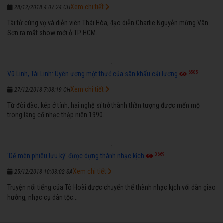
Xem chi tiết
28/12/2018 4:07:24 CH
Tài tử cùng vợ và diễn viên Thái Hòa, đạo diễn Charlie Nguyễn mừng Vân
Sơn ra mắt show mới ở TP HCM.
6585
Vũ Linh, Tài Linh: Uyên ương một thưở của sân khấu cải lương
Xem chi tiết
27/12/2018 7:08:19 CH
Từ đôi đào, kép ở tỉnh, hai nghệ sĩ trở thành thần tượng được mến mộ
trong làng cổ nhạc thập niên 1990.
3669
'Dế mèn phiêu lưu ký' được dựng thành nhạc kịch
Xem chi tiết
25/12/2018 10:03:02 SA
Truyện nổi tiếng của Tô Hoài được chuyển thể thành nhạc kịch với dàn giao
hưởng, nhạc cụ dân tộc...