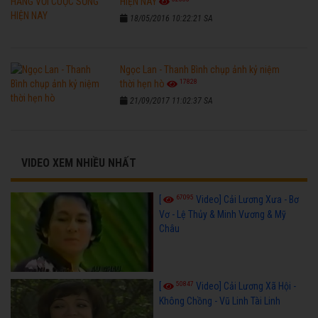
HIỆN NAY
18/05/2016 10:22:21 SA
Ngọc Lan - Thanh Bình chụp ảnh kỷ niệm
17828
thời hẹn hò
21/09/2017 11:02:37 SA
VIDEO XEM NHIỀU NHẤT
67095
[
Video] Cải Lương Xưa - Bơ
Vơ - Lệ Thủy & Minh Vương & Mỹ
Châu
50847
[
Video] Cải Lương Xã Hội -
Không Chồng - Vũ Linh Tài Linh