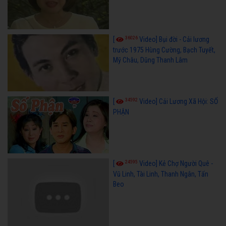
36026
[
Video] Bụi đời - Cải lương
trước 1975 Hùng Cường, Bạch Tuyết,
Mỹ Châu, Dũng Thanh Lâm
34592
[
Video] Cải Lương Xã Hội: SỐ
PHẬN
24595
[
Video] Kẻ Chợ Người Quê -
Vũ Linh, Tài Linh, Thanh Ngân, Tấn
Beo