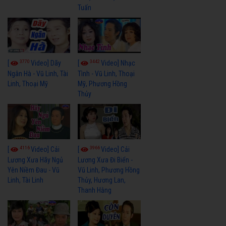
Tuấn
3770
3442
[
Video] Dãy
[
Video] Nhạc
Ngân Hà - Vũ Linh, Tài
Tình - Vũ Linh, Thoại
Linh, Thoại Mỹ
Mỹ, Phương Hồng
Thủy
4116
3966
[
Video] Cải
[
Video] Cải
Lương Xưa Hãy Ngủ
Lương Xưa Đi Biển -
Yên Niềm Đau - Vũ
Vũ Linh, Phương Hồng
Linh, Tài Linh
Thủy, Hương Lan,
Thanh Hằng