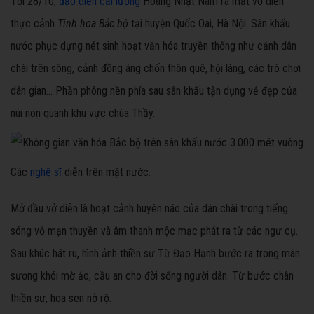
Tối 28/10,
đạo diễn cải lương
Hoàng Nhật Nam ra mắt vở diễn
thực cảnh
Tinh hoa Bắc bộ
tại huyện Quốc Oai, Hà Nội. Sân khấu
nước phục dựng nét sinh hoạt văn hóa truyền thống như cảnh dân
chài trên sông, cảnh đồng áng chốn thôn quê, hội làng, các trò chơi
dân gian… Phần phông nền phía sau sân khấu tận dụng vẻ đẹp của
núi non quanh khu vực chùa Thầy.
Các
nghệ sĩ
diễn trên mặt nước.
Mở đầu vở diễn là hoạt cảnh huyên náo của dân chài trong tiếng
sóng vỗ mạn thuyền và âm thanh mộc mạc phát ra từ các ngư cụ.
Sau khúc hát ru, hình ảnh thiền sư Từ Đạo Hạnh bước ra trong màn
sương khói mờ ảo, cầu an cho đời sống người dân. Từ bước chân
thiền sư, hoa sen nở rộ.