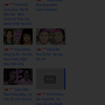
6328
[
Video] Cải
Nửa Khuya-Minh
Cảnh-Trọng Hữu
Lương Xưa : Rồi 30
Năm Sau - Minh
Vương Lệ Thủy | cải
lương xã hội hay nhất
9063
7354
[
Video] Bông
[
Video] Khi
Hồng Cài Áo - Vũ Linh,
Hoa Trà Nở - Vũ Linh,
Ngọc Huyền, Ngọc
Tài Linh
Giàu, Diệp Lang
4111
[
Video] Một
3659
[
Video] Sóng
Thời Phóng Đãng - Vũ
Linh, Tài Linh, Chí Linh
Gió Làng Chài - Vũ
Linh, Tài Linh, Khánh