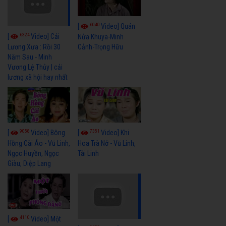
6040
[
Video] Quán
6324
[
Video] Cải
Nửa Khuya-Minh
Cảnh-Trọng Hữu
Lương Xưa : Rồi 30
Năm Sau - Minh
Vương Lệ Thủy | cải
lương xã hội hay nhất
9058
7351
[
Video] Bông
[
Video] Khi
Hồng Cài Áo - Vũ Linh,
Hoa Trà Nở - Vũ Linh,
Ngọc Huyền, Ngọc
Tài Linh
Giàu, Diệp Lang
4110
[
Video] Một