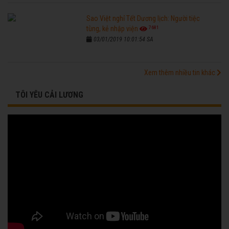
Sao Việt nghỉ Tết Dương lịch: Người tiệc
7681
tùng, kẻ nhập viện
03/01/2019 10:01:54 SA
Xem thêm nhiều tin khác
TÔI YÊU CẢI LƯƠNG