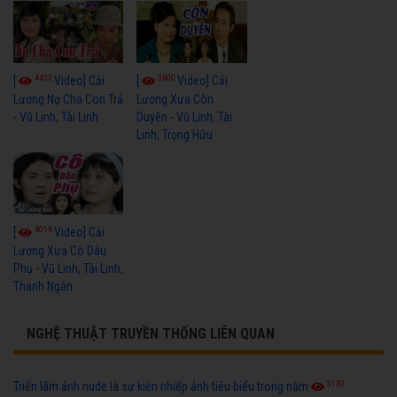
4433
3600
[
Video] Cải
[
Video] Cải
Lương Nợ Cha Con Trả
Lương Xưa Còn
- Vũ Linh, Tài Linh
Duyên - Vũ Linh, Tài
Linh, Trọng Hữu
4016
[
Video] Cải
Lương Xưa Cô Dâu
Phụ - Vũ Linh, Tài Linh,
Thanh Ngân
NGHỆ THUẬT TRUYỀN THỐNG LIÊN QUAN
5130
Triển lãm ảnh nude là sự kiện nhiếp ảnh tiêu biểu trong năm