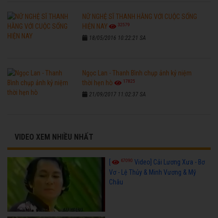
NỮ NGHỆ SĨ THANH HẰNG VỚI CUỘC SỐNG
32579
HIỆN NAY
18/05/2016 10:22:21 SA
Ngọc Lan - Thanh Bình chụp ảnh kỷ niệm
17825
thời hẹn hò
21/09/2017 11:02:37 SA
VIDEO XEM NHIỀU NHẤT
67090
[
Video] Cải Lương Xưa - Bơ
Vơ - Lệ Thủy & Minh Vương & Mỹ
Châu