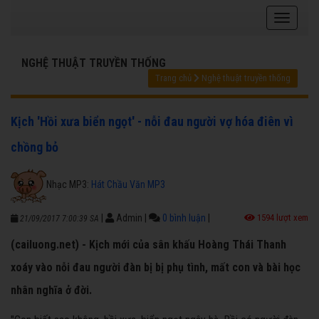
NGHỆ THUẬT TRUYỀN THỐNG
Trang chủ
Nghệ thuật truyền thống
Kịch 'Hồi xưa biển ngọt' - nỗi đau người vợ hóa điên vì
chồng bỏ
Nhạc MP3:
Hát Chầu Văn MP3
|
Admin
|
0 bình luận
|
1594 lượt xem
21/09/2017 7:00:39 SA
(cailuong.net) - Kịch mới của sân khấu Hoàng Thái Thanh
xoáy vào nỗi đau người đàn bị bị phụ tình, mất con và bài học
nhân nghĩa ở đời.