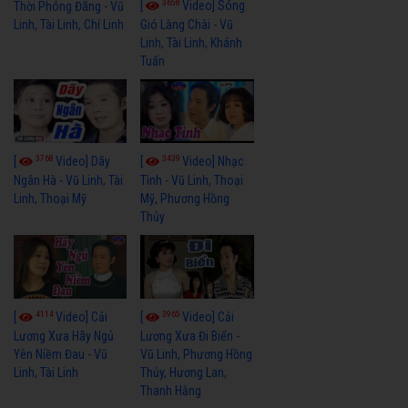
3658
[
Video] Sóng
Thời Phóng Đãng - Vũ
Linh, Tài Linh, Chí Linh
Gió Làng Chài - Vũ
Linh, Tài Linh, Khánh
Tuấn
3768
3439
[
Video] Dãy
[
Video] Nhạc
Ngân Hà - Vũ Linh, Tài
Tình - Vũ Linh, Thoại
Linh, Thoại Mỹ
Mỹ, Phương Hồng
Thủy
4114
3965
[
Video] Cải
[
Video] Cải
Lương Xưa Hãy Ngủ
Lương Xưa Đi Biển -
Yên Niềm Đau - Vũ
Vũ Linh, Phương Hồng
Linh, Tài Linh
Thủy, Hương Lan,
Thanh Hằng