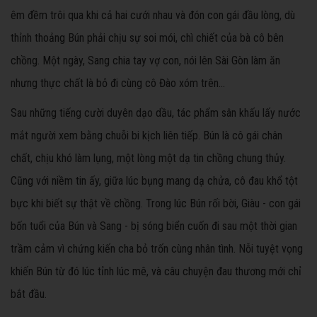
êm đềm trôi qua khi cả hai cưới nhau và đón con gái đầu lòng, dù
thỉnh thoảng Bún phải chịu sự soi mói, chì chiết của bà cô bên
chồng. Một ngày, Sang chia tay vợ con, nói lên Sài Gòn làm ăn
nhưng thực chất là bỏ đi cùng cô Đào xóm trên...
Sau những tiếng cười duyên dạo dầu, tác phẩm sân khấu lấy nước
mắt người xem bằng chuỗi bi kịch liên tiếp. Bún là cô gái chân
chất, chịu khó làm lụng, một lòng một dạ tin chồng chung thủy.
Cũng với niềm tin ấy, giữa lúc bụng mang dạ chửa, cô đau khổ tột
bực khi biết sự thật về chồng. Trong lúc Bún rối bời, Giàu - con gái
bốn tuổi của Bún và Sang - bị sóng biển cuốn đi sau một thời gian
trầm cảm vì chứng kiến cha bỏ trốn cùng nhân tình. Nỗi tuyệt vọng
khiến Bún từ đó lúc tỉnh lúc mê, và câu chuyện đau thương mới chỉ
bắt đầu.