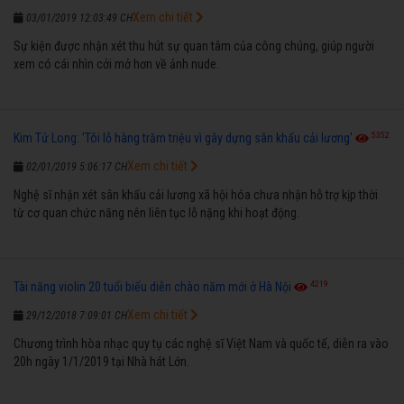
Xem chi tiết
03/01/2019 12:03:49 CH
Sự kiện được nhận xét thu hút sự quan tâm của công chúng, giúp người
xem có cái nhìn cởi mở hơn về ảnh nude.
5352
Kim Tử Long: 'Tôi lỗ hàng trăm triệu vì gây dựng sân khấu cải lương'
Xem chi tiết
02/01/2019 5:06:17 CH
Nghệ sĩ nhận xét sân khấu cải lương xã hội hóa chưa nhận hỗ trợ kịp thời
từ cơ quan chức năng nên liên tục lỗ nặng khi hoạt động.
4219
Tài năng violin 20 tuổi biểu diễn chào năm mới ở Hà Nội
Xem chi tiết
29/12/2018 7:09:01 CH
Chương trình hòa nhạc quy tụ các nghệ sĩ Việt Nam và quốc tế, diễn ra vào
20h ngày 1/1/2019 tại Nhà hát Lớn.