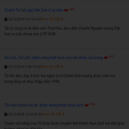
4657
Chánh Tín hội ngộ Vân Sơn ở sự kiện
Xem chi tiết
28/12/2018 4:07:24 CH
Tài tử cùng vợ và diễn viên Thái Hòa, đạo diễn Charlie Nguyễn mừng Vân
Sơn ra mắt show mới ở TP HCM.
6577
Vũ Linh, Tài Linh: Uyên ương một thưở của sân khấu cải lương
Xem chi tiết
27/12/2018 7:08:19 CH
Từ đôi đào, kép ở tỉnh, hai nghệ sĩ trở thành thần tượng được mến mộ
trong làng cổ nhạc thập niên 1990.
3664
'Dế mèn phiêu lưu ký' được dựng thành nhạc kịch
Xem chi tiết
25/12/2018 10:03:02 SA
Truyện nổi tiếng của Tô Hoài được chuyển thể thành nhạc kịch với dàn giao
hưởng, nhạc cụ dân tộc...