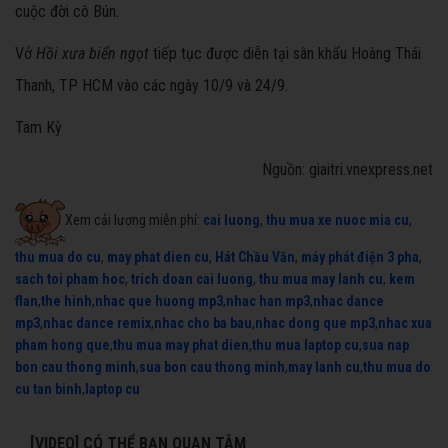
cuộc đời cô Bún.
Vở
Hồi xưa biển ngọt
tiếp tục được diễn tại sân khấu Hoàng Thái
Thanh, TP HCM vào các ngày 10/9 và 24/9.
Tam Kỳ
Nguồn: giaitri.vnexpress.net
Xem cải lương miễn phí:
cai luong
,
thu mua xe nuoc mia cu
,
thu mua do cu
,
may phat dien cu
,
Hát Chầu Văn
,
máy phát điện 3 pha
,
sach toi pham hoc
,
trich doan cai luong
,
thu mua may lanh cu
,
kem
flan
,
the hinh
,
nhac que huong mp3
,
nhac han mp3
,
nhac dance
mp3
,
nhac dance remix
,
nhac cho ba bau
,
nhac dong que mp3
,
nhac xua
pham hong que
,
thu mua may phat dien
,
thu mua laptop cu
,
sua nap
bon cau thong minh
,
sua bon cau thong minh
,
may lanh cu
,
thu mua do
cu tan binh
,
laptop cu
[VIDEO] CÓ THỂ BẠN QUAN TÂM