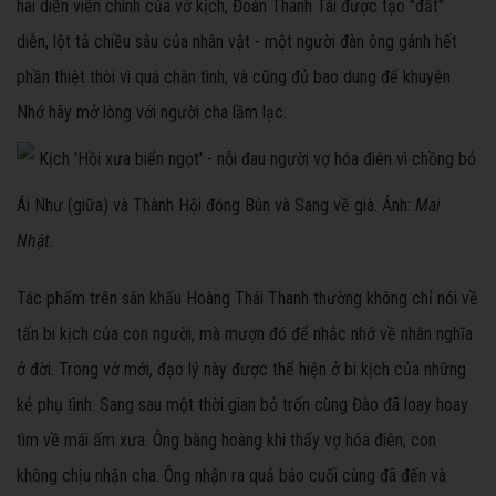
hai diễn viên chính của vở kịch, Đoàn Thanh Tài được tạo "đất"
diễn, lột tả chiều sâu của nhân vật - một người đàn ông gánh hết
phần thiệt thòi vì quá chân tình, và cũng đủ bao dung để khuyên
Nhớ hãy mở lòng với người cha lầm lạc.
Ái Như (giữa) và Thành Hội đóng Bún và Sang về già. Ảnh:
Mai
Nhật.
Tác phẩm trên sân khấu Hoàng Thái Thanh thường không chỉ nói về
tấn bi kịch của con người, mà mượn đó để nhắc nhớ về nhân nghĩa
ở đời. Trong vở mới, đạo lý này được thể hiện ở bi kịch của những
kẻ phụ tình. Sang sau một thời gian bỏ trốn cùng Đào đã loay hoay
tìm về mái ấm xưa. Ông bàng hoàng khi thấy vợ hóa điên, con
không chịu nhận cha. Ông nhận ra quả báo cuối cùng đã đến và