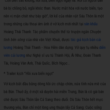
"Con biết sao không, hồi xưa, biển ngọt ngây hà. Rồi có người đàn
bà bị chồng bỏ, ngồi khóc than. Nước mắt hòa với nước biển, tạo
nên vị mặn chát như bây giờ", lời kể của nhân vật Sáu Thôn là một
trong những câu thoại ám ảnh ở vở kịch mới nhất tại
sân khấu
Hoàng Thái Thanh. Tác phẩm chuyển thể từ truyện ngắn
Chuyện
tình bên sông
của nhà văn Việt Khuê, được
tác giả kịch bản cải
lương
Hoàng Thái Thanh - Hoa Hiền dàn dựng. Vở quy tụ nhiều
diễn
viên cải lương
như Nghệ sĩ ưu tú Thành Hội, Ái Như, Đoàn Thanh
Tài, Hoàng Vân Anh, Thái Quốc, Bích Ngọc...
* Trailer kịch "Hồi xưa biển ngọt"
Vở kịch bắt đầu bằng dòng hồi ức chập chờn, nửa tỉnh nửa mê của
bà Bún. Thuở ấy, ở một xã duyên hải miền Trung, Bún là cô gái bán
chè được Sáu Thôn lẫn Cả Sang theo đuổi. Dù Sáu Thôn hết mực
thương yêu, Bún chỉ một lòng ưng thuận lấy Cả Sang. Cuộc sống