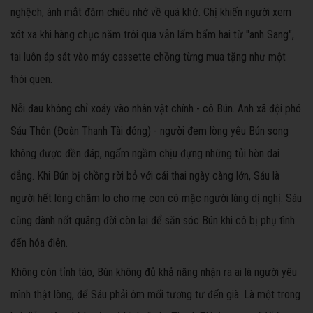
nghệch, ánh mắt đăm chiêu nhớ về quá khứ. Chị khiến người xem
xót xa khi hàng chục năm trôi qua vẫn lẩm bẩm hai từ "anh Sang",
tai luôn áp sát vào máy cassette chồng từng mua tặng như một
thói quen.
Nỗi đau không chỉ xoáy vào nhân vật chính - cô Bún. Anh xã đội phó
Sáu Thôn (Đoàn Thanh Tài đóng) - người đem lòng yêu Bún song
không được đền đáp, ngấm ngầm chịu đựng những tủi hờn dai
dẳng. Khi Bún bị chồng rời bỏ với cái thai ngày càng lớn, Sáu là
người hết lòng chăm lo cho mẹ con cô mặc người làng dị nghị. Sáu
cũng dành nốt quãng đời còn lại để săn sóc Bún khi cô bị phụ tình
đến hóa điên.
Không còn tỉnh táo, Bún không đủ khả năng nhận ra ai là người yêu
mình thật lòng, để Sáu phải ôm mối tương tư đến già. Là một trong