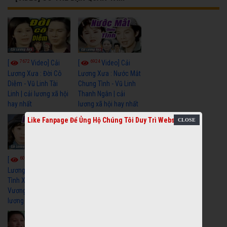
7672
6924
[
Video] Cải
[
Video] Cải
Lương Xưa : Đời Cô
Lương Xưa : Nước Mắt
Diễm - Vũ Linh Tài
Chung Tình - Vũ Linh
Linh | cải lương xã hội
Thanh Ngân | cải
hay nhất
lương xã hội hay nhất
Like Fanpage Để Ủng Hộ Chúng Tôi Duy Trì Website
6066
6686
[
Video] Cải
[
Video] Cải
Lương Xưa : Nghĩa Cũ
Lương Minh Vương Lệ
Tình Xưa - Minh
Thuỷ Hay Nhất - Cải
Vương Thoại Mỹ | cải
Lương Xã Hội Xưa Bất
lương xã hội hay nhất
Hủ