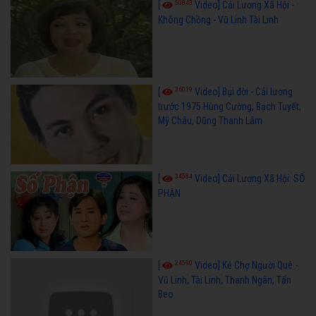
50843
[
Video] Cải Lương Xã Hội -
Không Chồng - Vũ Linh Tài Linh
36019
[
Video] Bụi đời - Cải lương
trước 1975 Hùng Cường, Bạch Tuyết,
Mỹ Châu, Dũng Thanh Lâm
34584
[
Video] Cải Lương Xã Hội: SỐ
PHẬN
24590
[
Video] Kẻ Chợ Người Quê -
Vũ Linh, Tài Linh, Thanh Ngân, Tấn
Beo