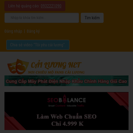
Liên hệ quảng cáo:
0932221090
Đăng nhập
|
Đăng ký
Chia sẻ video "Tôi yêu cải lương".