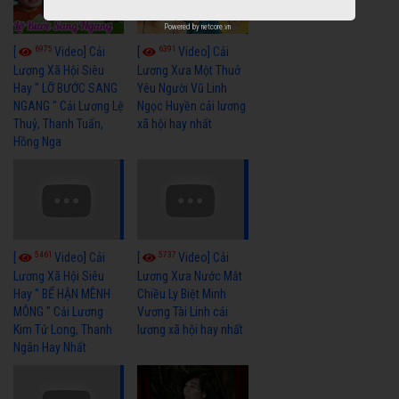
Powered by
netcore.vn
6975
6391
[
Video] Cải
[
Video] Cải
Lương Xã Hội Siêu
Lương Xưa Một Thuở
Hay " LỠ BƯỚC SANG
Yêu Người Vũ Linh
NGANG " Cải Lương Lệ
Ngọc Huyền cải lương
Thuỷ, Thanh Tuấn,
xã hội hay nhất
Hồng Nga
5461
5737
[
Video] Cải
[
Video] Cải
Lương Xã Hội Siêu
Lương Xưa Nước Mắt
Hay " BỂ HẬN MÊNH
Chiều Ly Biệt Minh
MÔNG " Cải Lương
Vương Tài Linh cải
Kim Tử Long, Thanh
lương xã hội hay nhất
Ngân Hay Nhất