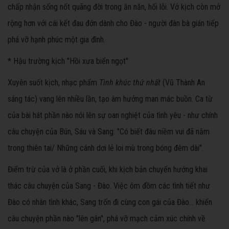
chấp nhận sống nốt quãng đời trong ăn năn, hối lỗi. Vở kịch còn mở
rộng hơn với cái kết đau đớn dành cho Đào - người đàn bà gián tiếp
phá vỡ hạnh phúc một gia đình.
* Hậu trường kịch "Hồi xưa biển ngọt"
Xuyên suốt kịch, nhạc phẩm
Tình khúc thứ nhất
(Vũ Thành An
sáng tác) vang lên nhiều lần, tạo âm hưởng man mác buồn. Ca từ
của bài hát phần nào nói lên sự oan nghiệt của tình yêu - như chính
câu chuyện của Bún, Sáu và Sang: "Có biết đâu niềm vui đã nằm
trong thiên tai/ Những cánh dơi lẻ loi mù trong bóng đêm dài".
Điểm trừ của vở là ở phần cuối, khi kịch bản chuyển hướng khai
thác câu chuyện của Sang - Đào. Việc ôm đồm các tình tiết như
Đào có nhân tình khác, Sang trốn đi cùng con gái của Đào... khiến
câu chuyện phần nào "lên gân", phá vỡ mạch cảm xúc chính về