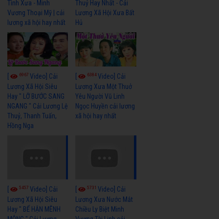
Tình Xưa - Minh
Thuỷ Hay Nhất - Cải
Vương Thoại Mỹ | cải
Lương Xã Hội Xưa Bất
lương xã hội hay nhất
Hủ
6967
6384
[
Video] Cải
[
Video] Cải
Lương Xã Hội Siêu
Lương Xưa Một Thuở
Hay " LỠ BƯỚC SANG
Yêu Người Vũ Linh
NGANG " Cải Lương Lệ
Ngọc Huyền cải lương
Thuỷ, Thanh Tuấn,
xã hội hay nhất
Hồng Nga
5457
5731
[
Video] Cải
[
Video] Cải
Lương Xã Hội Siêu
Lương Xưa Nước Mắt
Hay " BỂ HẬN MÊNH
Chiều Ly Biệt Minh
MÔNG " Cải Lương
Vương Tài Linh cải