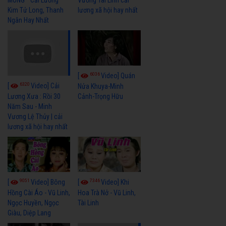
Kim Tử Long, Thanh
lương xã hội hay nhất
Ngân Hay Nhất
6036
[
Video] Quán
6320
[
Video] Cải
Nửa Khuya-Minh
Cảnh-Trọng Hữu
Lương Xưa : Rồi 30
Năm Sau - Minh
Vương Lệ Thủy | cải
lương xã hội hay nhất
9051
7346
[
Video] Bông
[
Video] Khi
Hồng Cài Áo - Vũ Linh,
Hoa Trà Nở - Vũ Linh,
Ngọc Huyền, Ngọc
Tài Linh
Giàu, Diệp Lang