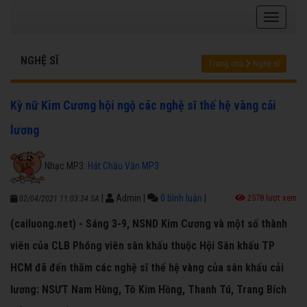
NGHỆ SĨ
Trang chủ
Nghệ sĩ
Kỳ nữ Kim Cương hội ngộ các nghệ sĩ thế hệ vàng cải
lương
Nhạc MP3:
Hát Chầu Văn MP3
|
Admin
|
0 bình luận
|
2578 lượt xem
02/04/2021 11:03:34 SA
(cailuong.net) - Sáng 3-9, NSND Kim Cương và một số thành
viên của CLB Phóng viên sân khấu thuộc Hội Sân khấu TP
HCM đã đến thăm các nghệ sĩ thế hệ vàng của sân khấu cải
lương: NSƯT Nam Hùng, Tô Kim Hồng, Thanh Tú, Trang Bích