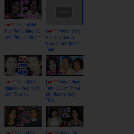
4108
[
Video] Một
3656
[
Video] Sóng
Thời Phóng Đãng - Vũ
Linh, Tài Linh, Chí Linh
Gió Làng Chài - Vũ
Linh, Tài Linh, Khánh
Tuấn
3765
3437
[
Video] Dãy
[
Video] Nhạc
Ngân Hà - Vũ Linh, Tài
Tình - Vũ Linh, Thoại
Linh, Thoại Mỹ
Mỹ, Phương Hồng
Thủy
4112
3962
[
Video] Cải
[
Video] Cải