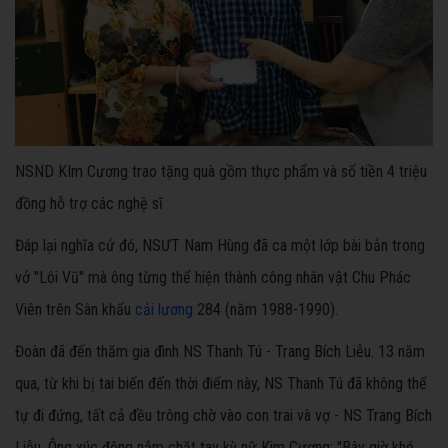
NSND KIm Cương trao tặng quà gồm thực phẩm và số tiền 4 triệu
đồng hỗ trợ các nghệ sĩ
Đáp lại nghĩa cử đó, NSƯT Nam Hùng đã ca một lớp bài bản trong
vở "Lôi Vũ" mà ông từng thể hiện thành công nhân vật Chu Phác
Viên trên Sân khấu
cải lương
284 (năm 1988-1990).
Đoàn đã đến thăm gia đình NS Thanh Tú - Trang Bích Liễu. 13 năm
qua, từ khi bị tai biến đến thời điểm này, NS Thanh Tú đã không thể
tự đi đứng, tất cả đều trông chờ vào con trai và vợ - NS Trang Bích
Liễu. Ông xúc động nắm chặt tay kỳ nữ Kim Cương: "Bây giờ khó