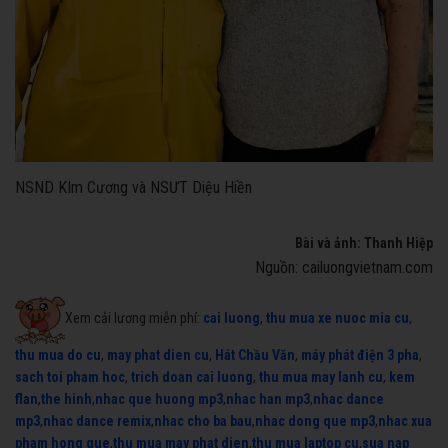
NSND KIm Cương và NSƯT Diệu Hiền
Bài và ảnh: Thanh Hiệp
Nguồn: cailuongvietnam.com
Xem cải lương miễn phí:
cai luong
,
thu mua xe nuoc mia cu
,
thu mua do cu
,
may phat dien cu
,
Hát Chầu Văn
,
máy phát điện 3 pha
,
sach toi pham hoc
,
trich doan cai luong
,
thu mua may lanh cu
,
kem
flan
,
the hinh
,
nhac que huong mp3
,
nhac han mp3
,
nhac dance
mp3
,
nhac dance remix
,
nhac cho ba bau
,
nhac dong que mp3
,
nhac xua
pham hong que
,
thu mua may phat dien
,
thu mua laptop cu
,
sua nap