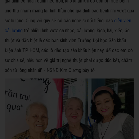
gia đình có hoàn cảnh neo đơn, khó khăn khi có con bị mắc bệnh
ung thư nhằm mang lại tinh thần cho gia đình các bệnh nhi vượt qua
sự lo lắng. Cùng với quỹ sẽ có các nghệ sĩ nổi tiếng, các
diễn viên
cải lương
trẻ nhiều lĩnh vực: ca nhạc, cải lương, kịch, hài, xiếc, ảo
thuật và đặc biệt là các bạn sinh viên Trường Đại học Sân khấu
Điện ảnh TP HCM, các lò đào tạo sân khấu hiện nay, để các em có
sự chia sẻ, hiểu hơn về giá trị nghệ thuật phải được đúc kết, chăm
bón từ lòng nhân ái" - NSND Kim Cương bày tỏ.