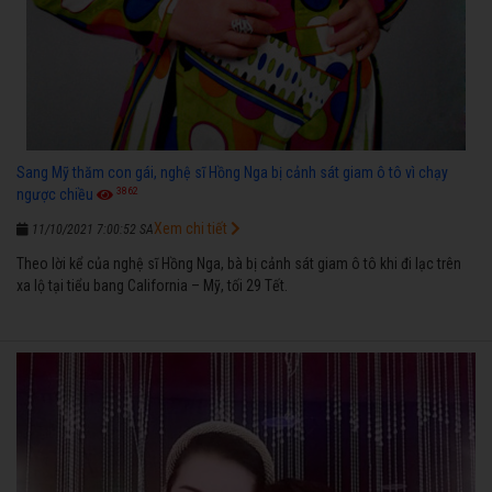
Sang Mỹ thăm con gái, nghệ sĩ Hồng Nga bị cảnh sát giam ô tô vì chạy
3862
ngược chiều
Xem chi tiết
11/10/2021 7:00:52 SA
Theo lời kể của nghệ sĩ Hồng Nga, bà bị cảnh sát giam ô tô khi đi lạc trên
xa lộ tại tiểu bang California – Mỹ, tối 29 Tết.