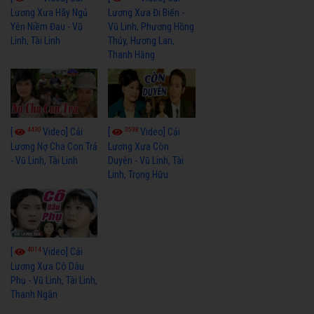
Lương Xưa Hãy Ngủ
Lương Xưa Đi Biển -
Yên Niềm Đau - Vũ
Vũ Linh, Phương Hồng
Linh, Tài Linh
Thủy, Hương Lan,
Thanh Hằng
4430
3598
[
Video] Cải
[
Video] Cải
Lương Nợ Cha Con Trả
Lương Xưa Còn
- Vũ Linh, Tài Linh
Duyên - Vũ Linh, Tài
Linh, Trọng Hữu
4014
[
Video] Cải
Lương Xưa Cô Dâu
Phụ - Vũ Linh, Tài Linh,
Thanh Ngân