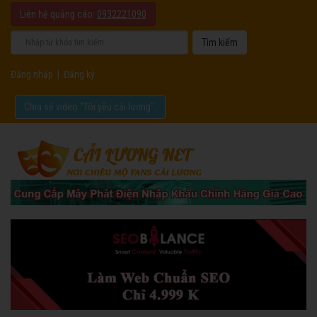
Liên hệ quảng cáo:
0932221090
Đăng nhập
|
Đăng ký
Chia sẻ video "Tôi yêu cải lương".