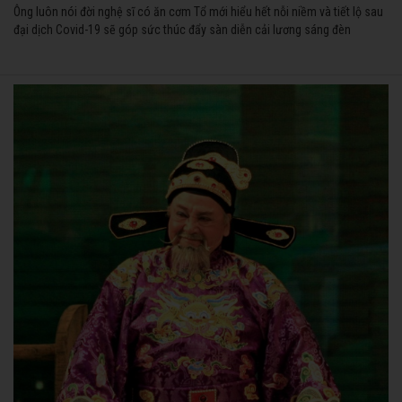
Ông luôn nói đời nghệ sĩ có ăn cơm Tổ mới hiểu hết nỗi niềm và tiết lộ sau
đại dịch Covid-19 sẽ góp sức thúc đẩy sàn diễn cải lương sáng đèn