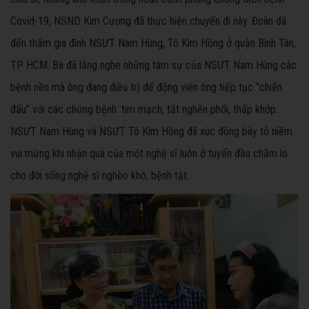
Covid-19, NSND Kim Cương đã thực hiện chuyến đi này. Đoàn đã
đến thăm gia đình NSƯT Nam Hùng, Tô Kim Hồng ở quận Bình Tân,
TP HCM. Bà đã lắng nghe những tâm sự của NSƯT Nam Hùng các
bệnh nền mà ông đang điều trị để động viên ông tiếp tục "chiến
đấu" với các chứng bệnh: tim mạch, tắt nghẽn phổi, thấp khớp…
NSƯT Nam Hùng và NSƯT Tô Kim Hồng đã xúc động bày tỏ niềm
vui mừng khi nhận quà của một nghệ sĩ luôn ở tuyến đầu chăm lo
cho đời sống nghệ sĩ nghèo khó, bệnh tật.