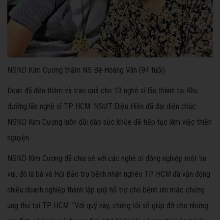
NSND KIm Cương thăm NS Bé Hoàng Vân (94 tuổi)
Đoàn đã đến thăm và trao quà cho 13 nghệ sĩ lão thành tại Khu
dưỡng lão nghệ sĩ TP HCM. NSƯT Diệu Hiền đã đại diện chúc
NSND Kim Cương luôn dồi dào sức khỏe để tiếp tục làm việc thiện
nguyện.
NSND Kim Cương đã chia sẻ với các nghệ sĩ đồng nghiệp một tin
vui, đó là bà và Hội Bảo trợ bệnh nhân nghèo TP HCM đã vận động
nhiều doanh nghiệp thành lập quỹ hỗ trợ cho bệnh nhi mắc chứng
ung thư tại TP HCM. "Với quỹ này, chúng tôi sẽ giúp đỡ cho những