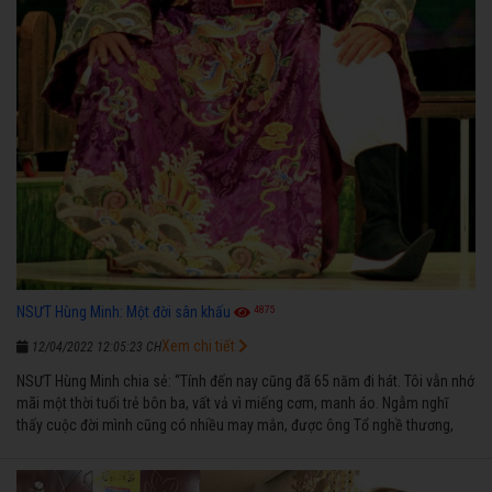
4875
NSƯT Hùng Minh: Một đời sân khấu
Xem chi tiết
12/04/2022 12:05:23 CH
NSƯT Hùng Minh chia sẻ: “Tính đến nay cũng đã 65 năm đi hát. Tôi vẫn nhớ
mãi một thời tuổi trẻ bôn ba, vất vả vì miếng cơm, manh áo. Ngẫm nghĩ
thấy cuộc đời mình cũng có nhiều may mắn, được ông Tổ nghề thương,
nên từ một cậu bé nghèo chẳng biết hát xướng là gì, trong dòng đời xuôi
ngược nhận được những cơ may để từng bước thành danh với nghiệp ca
diễn”.