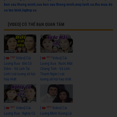
bon cau thong minh
,
sua bon cau thong minh
,
may lanh cu
,
thu mua do
cu tan binh
,
laptop cu
[VIDEO] CÓ THỂ BẠN QUAN TÂM
7661
6914
[
Video] Cải
[
Video] Cải
Lương Xưa : Đời Cô
Lương Xưa : Nước Mắt
Diễm - Vũ Linh Tài
Chung Tình - Vũ Linh
Linh | cải lương xã hội
Thanh Ngân | cải
hay nhất
lương xã hội hay nhất
6051
6675
[
Video] Cải
[
Video] Cải
Lương Xưa : Nghĩa Cũ
Lương Minh Vương Lệ