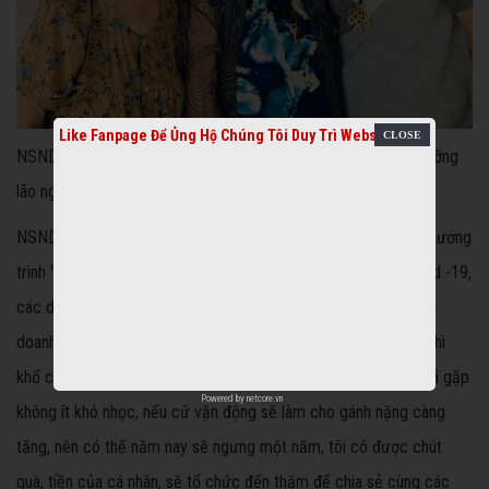
Like Fanpage Để Ủng Hộ Chúng Tôi Duy Trì Website
NSND KIm Cương thăm NS Ngọc Đáng, Thiên Kim tại Khu dưỡng
lão nghệ sĩ TP HCM
NSND KIm Cương cho biết có thể năm nay sẽ khó tổ chức chương
trình "Nghệ sĩ tri âm", vì cả nước phòng chống dịch bệnh Covid -19,
các doanh nghiệp bị ảnh hưởng khiến hoạt động sản xuất, kinh
doanh khó đạt được hiệu quả. "Mình tổ chức mà đi vận động thì
khổ cho các doanh nghiệp. Bạn bè tôi là các nhà kinh doanh đã gặp
Powered by
netcore.vn
không ít khó nhọc, nếu cứ vận động sẽ làm cho gánh nặng càng
tăng, nên có thể năm nay sẽ ngưng một năm, tôi có được chút
quà, tiền của cá nhân, sẽ tổ chức đến thăm để chia sẻ cùng các