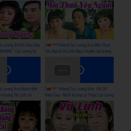
 nhất
lương xã hội hay nhất
6393
ải Lương Xã Hội Siêu Hay
[
Video] Cải Lương Xưa Một Thuở
NGANG " Cải Lương Lệ
Yêu Người Vũ Linh Ngọc Huyền cải lương
n, Hồng Nga
xã hội hay nhất
6327
ải Lương Xưa Nước Mắt
[
Video] Cải Lương Xưa : Rồi 30
h Vương Tài Linh cải
Năm Sau - Minh Vương Lệ Thủy | cải lương
 nhất
xã hội hay nhất