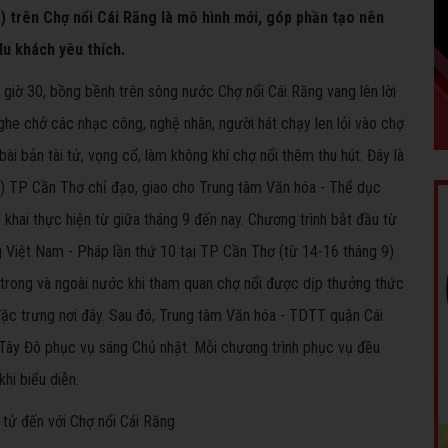
) trên Chợ nổi Cái Răng là mô hình mới, góp phần tạo nên
u khách yêu thích.
 giờ 30, bồng bềnh trên sông nước Chợ nổi Cái Răng vang lên lời
ghe chở các nhạc công, nghệ nhân, người hát chạy len lỏi vào chợ
bài bản tài tử, vọng cổ, làm không khí chợ nổi thêm thu hút. Đây là
) TP Cần Thơ chỉ đạo, giao cho Trung tâm Văn hóa - Thể dục
khai thực hiện từ giữa tháng 9 đến nay. Chương trình bắt đầu từ
 Việt Nam - Pháp lần thứ 10 tại TP Cần Thơ (từ 14-16 tháng 9)
h trong và ngoài nước khi tham quan chợ nổi được dịp thưởng thức
ặc trưng nơi đây. Sau đó, Trung tâm Văn hóa - TDTT quận Cái
 Tây Đô phục vụ sáng Chủ nhật. Mỗi chương trình phục vụ đều
hi biểu diễn.