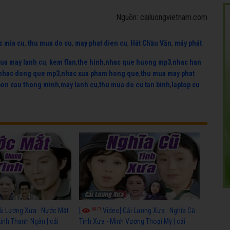
Nguồn: cailuongvietnam.com
c mia cu
,
thu mua do cu
,
may phat dien cu
,
Hát Chầu Văn
,
máy phát
ua may lanh cu
,
kem flan
,
the hinh
,
nhac que huong mp3
,
nhac han
nhac dong que mp3
,
nhac xua pham hong que
,
thu mua may phat
bon cau thong minh
,
may lanh cu
,
thu mua do cu tan binh
,
laptop cu
6071
ải Lương Xưa : Nước Mắt
[
Video] Cải Lương Xưa : Nghĩa Cũ
Linh Thanh Ngân | cải
Tình Xưa - Minh Vương Thoại Mỹ | cải