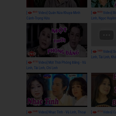
6041
9059
[
Video] Quán Nửa Khuya-Minh
[
Video] B
Cảnh-Trọng Hữu
Linh, Ngọc Huyền
3659
[
Video] S
Linh, Tài Linh, K
4110
[
Video] Một Thời Phóng Đãng - Vũ
Linh, Tài Linh, Chí Linh
3440
4114
[
Video] Nhạc Tình - Vũ Linh, Thoại
[
Video] C