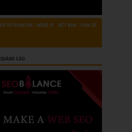
IỂU SỬ SOẠN GIẢ - NGHỆ SĨ
KẾT BẠN - CHIA SẺ
QUẢNG CÁO