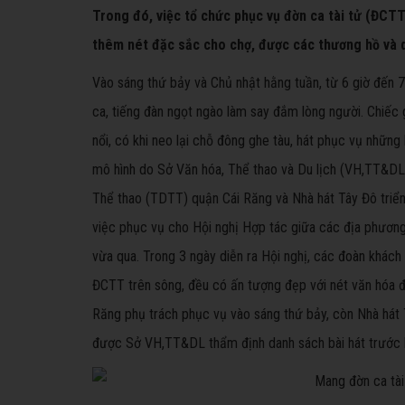
Trong đó, việc tổ chức phục vụ đờn ca tài tử (ĐCTT
thêm nét đặc sắc cho chợ, được các thương hồ và d
Vào sáng thứ bảy và Chủ nhật hằng tuần, từ 6 giờ đến 7
ca, tiếng đàn ngọt ngào làm say đắm lòng người. Chiếc 
nổi, có khi neo lại chỗ đông ghe tàu, hát phục vụ những 
mô hình do Sở Văn hóa, Thể thao và Du lịch (VH,TT&DL
Thể thao (TDTT) quận Cái Răng và Nhà hát Tây Đô triển 
việc phục vụ cho Hội nghị Hợp tác giữa các địa phương
vừa qua. Trong 3 ngày diễn ra Hội nghị, các đoàn khác
ĐCTT trên sông, đều có ấn tượng đẹp với nét văn hóa đ
Răng phụ trách phục vụ vào sáng thứ bảy, còn Nhà hát
được Sở VH,TT&DL thẩm định danh sách bài hát trước k