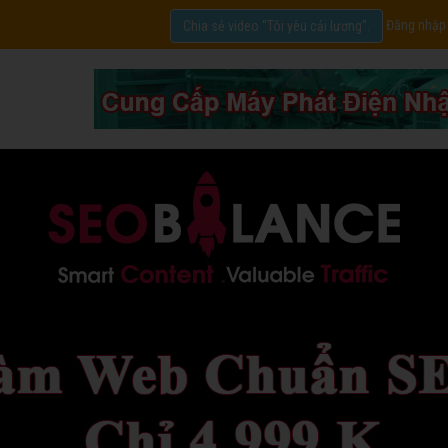
Đăng nhập
Chia sẻ video "Tôi yêu cải lương".