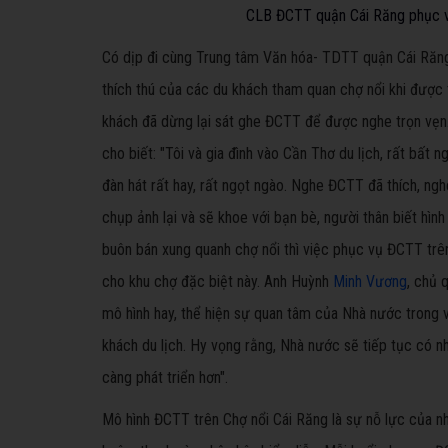
CLB ĐCTT quận Cái Răng phục vụ
Có dịp đi cùng Trung tâm Văn hóa- TDTT quận Cái Răng 
thích thú của các du khách tham quan chợ nổi khi đượ
khách đã dừng lại sát ghe ĐCTT để được nghe trọn vẹn.
cho biết: "Tôi và gia đình vào Cần Thơ du lịch, rất bất 
đàn hát rất hay, rất ngọt ngào. Nghe ĐCTT đã thích, ngh
chụp ảnh lại và sẽ khoe với bạn bè, người thân biết hì
buôn bán xung quanh chợ nổi thì việc phục vụ ĐCTT trên
cho khu chợ đặc biệt này. Anh Huỳnh
Minh Vương
, chủ 
mô hình hay, thể hiện sự quan tâm của Nhà nước trong v
khách du lịch. Hy vọng rằng, Nhà nước sẽ tiếp tục có n
càng phát triển hơn".
Mô hình ĐCTT trên Chợ nổi Cái Răng là sự nỗ lực của nhữ