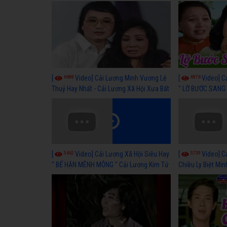
hay nhất
lương xã hội hay
6688
6976
[
Video] Cải Lương Minh Vương Lệ
[
Video] C
Thuỷ Hay Nhất - Cải Lương Xã Hội Xưa Bất
" LỠ BƯỚC SANG 
Hủ
Thuỷ, Thanh Tuấ
5462
5739
[
Video] Cải Lương Xã Hội Siêu Hay
[
Video] C
" BỂ HẬN MÊNH MÔNG " Cải Lương Kim Tử
Chiều Ly Biệt Min
Long, Thanh Ngân Hay Nhất
lương xã hội hay