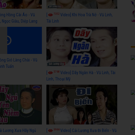
7352
ông Hồng Cài Áo - Vũ
[
Video] Khi Hoa Trà Nở - Vũ Linh,
, Ngọc Giàu, Diệp Lang
Tài Linh
óng Gió Làng Chài - Vũ
hánh Tuấn
3768
[
Video] Dãy Ngân Hà - Vũ Linh, Tài
Linh, Thoại Mỹ
3966
ải Lương Xưa Hãy Ngủ
[
Video] Cải Lương Xưa Đi Biển - Vũ