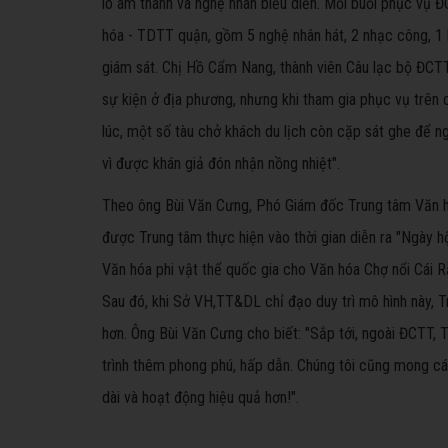
lo âm thanh và nghệ nhân biểu diễn. Mỗi buổi phục vụ
hóa - TDTT quận, gồm 5 nghệ nhân hát, 2 nhạc công, 1 k
giám sát. Chị Hồ Cẩm Nang, thành viên Câu lạc bộ ĐCTT
sự kiện ở địa phương, nhưng khi tham gia phục vụ trên 
lúc, một số tàu chở khách du lịch còn cặp sát ghe để ng
vì được khán giả đón nhận nồng nhiệt".
Theo ông Bùi Văn Cưng, Phó Giám đốc Trung tâm Văn h
được Trung tâm thực hiện vào thời gian diễn ra "Ngày h
Văn hóa phi vật thể quốc gia cho Văn hóa Chợ nổi Cái 
Sau đó, khi Sở VH,TT&DL chỉ đạo duy trì mô hình này, 
hơn. Ông Bùi Văn Cưng cho biết: "Sắp tới, ngoài ĐCTT, 
trình thêm phong phú, hấp dẫn. Chúng tôi cũng mong các
dài và hoạt động hiệu quả hơn!".