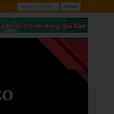
|
Đăng ký