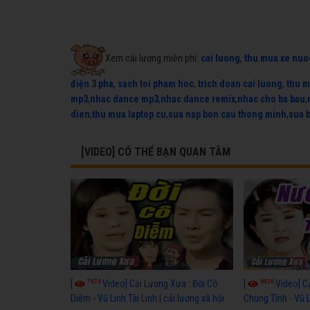
Xem cải lương miễn phí:
cai luong
,
thu mua xe nuo
điện 3 pha
,
sach toi pham hoc
,
trich doan cai luong
,
thu m
mp3
,
nhac dance mp3
,
nhac dance remix
,
nhac cho ba bau
,
dien
,
thu mua laptop cu
,
sua nap bon cau thong minh
,
sua 
[VIDEO] CÓ THỂ BẠN QUAN TÂM
7674
6926
[
Video] Cải Lương Xưa : Đời Cô
[
Video] C
Diễm - Vũ Linh Tài Linh | cải lương xã hội
Chung Tình - Vũ 