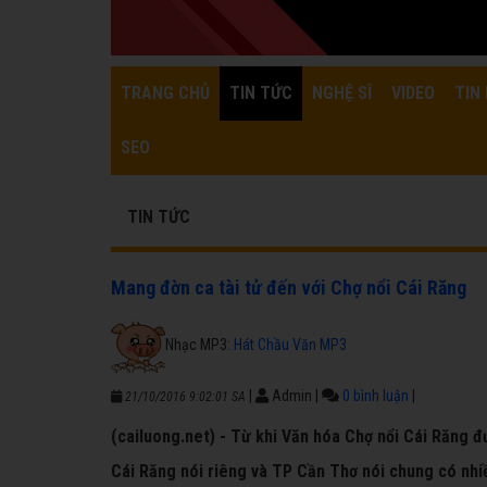
TRANG CHỦ
TIN TỨC
NGHỆ SĨ
VIDEO
TIN 
SEO
TIN TỨC
Mang đờn ca tài tử đến với Chợ nổi Cái Răng
Nhạc MP3:
Hát Chầu Văn MP3
|
Admin
|
0 bình luận
|
21/10/2016 9:02:01 SA
(cailuong.net) - Từ khi Văn hóa Chợ nổi Cái Răng đ
Cái Răng nói riêng và TP Cần Thơ nói chung có nhiề