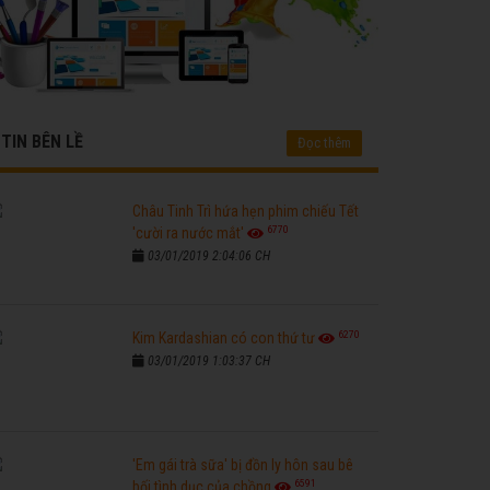
TIN BÊN LỀ
Đọc thêm
Châu Tinh Trì hứa hẹn phim chiếu Tết
6770
'cười ra nước mắt'
03/01/2019 2:04:06 CH
6270
Kim Kardashian có con thứ tư
03/01/2019 1:03:37 CH
'Em gái trà sữa' bị đồn ly hôn sau bê
6591
bối tình dục của chồng