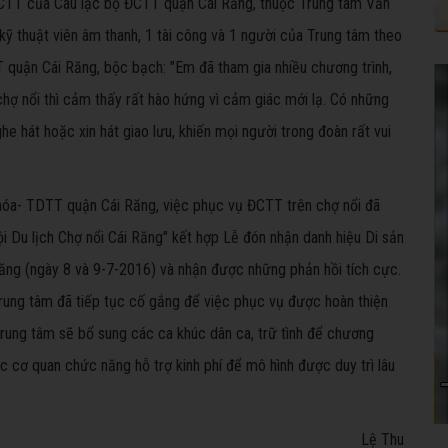
 ĐCTT của Câu lạc bộ ĐCTT quận Cái Răng, thuộc Trung tâm Văn
ỹ thuật viên âm thanh, 1 tài công và 1 người của Trung tâm theo
 quận Cái Răng, bộc bạch: "Em đã tham gia nhiều chương trình,
chợ nổi thì cảm thấy rất hào hứng vì cảm giác mới lạ. Có những
he hát hoặc xin hát giao lưu, khiến mọi người trong đoàn rất vui
óa- TDTT quận Cái Răng, việc phục vụ ĐCTT trên chợ nổi đã
ội Du lịch Chợ nổi Cái Răng" kết hợp Lễ đón nhận danh hiệu Di sản
Răng (ngày 8 và 9-7-2016) và nhận được những phản hồi tích cực.
Trung tâm đã tiếp tục cố gắng để việc phục vụ được hoàn thiện
Trung tâm sẽ bổ sung các ca khúc dân ca, trữ tình để chương
 cơ quan chức năng hỗ trợ kinh phí để mô hình được duy trì lâu
Lệ Thu