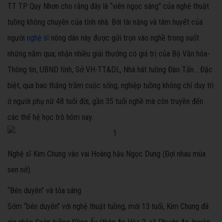
TT TP Quy Nhơn cho rằng đây là “viên ngọc sáng” của nghệ thuật
tuồng không chuyên của tỉnh nhà. Bởi tài năng và tâm huyết của
người
nghệ sĩ
nông dân này được gửi trọn vào nghề trong suốt
những năm qua; nhận nhiều giải thưởng có giá trị của Bộ Văn hóa-
Thông tin, UBND tỉnh, Sở VH-TT&DL, Nhà hát tuồng Đào Tấn... Đặc
biệt, qua bao thăng trầm cuộc sống, nghiệp tuồng không chỉ duy trì
ở người phụ nữ 48 tuổi đời, gần 35 tuổi nghề mà còn truyền đến
các thế hệ học trò hôm nay.
Nghệ sĩ Kim Chung vào vai Hoàng hậu Ngọc Dung (Đợi nhau mùa
sen nở).
“Bén duyên” và tỏa sáng
Sớm “bén duyên” với nghệ thuật tuồng, mới 13 tuổi, Kim Chung đã