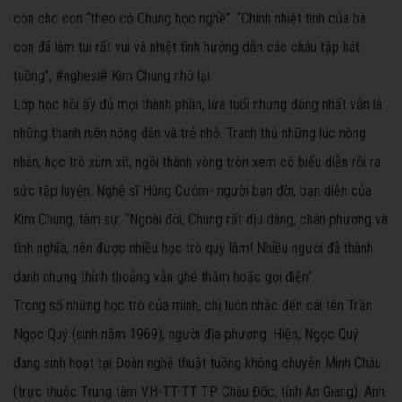
còn cho con “theo cô Chung học nghề”. “Chính nhiệt tình của bà
con đã làm tui rất vui và nhiệt tình hướng dẫn các cháu tập hát
tuồng”, #nghesi# Kim Chung nhớ lại.
Lớp học hồi ấy đủ mọi thành phần, lứa tuổi nhưng đông nhất vẫn là
những thanh niên nông dân và trẻ nhỏ. Tranh thủ những lúc nông
nhàn, học trò xúm xít, ngồi thành vòng tròn xem cô biểu diễn rồi ra
sức tập luyện. Nghệ sĩ Hùng Cườm- người bạn đời, bạn diễn của
Kim Chung, tâm sự: “Ngoài đời, Chung rất dịu dàng, chân phương và
tình nghĩa, nên được nhiều học trò quý lắm! Nhiều người đã thành
danh nhưng thỉnh thoảng vẫn ghé thăm hoặc gọi điện”.
Trong số những học trò của mình, chị luôn nhắc đến cái tên Trần
Ngọc Quý (sinh năm 1969), người địa phương. Hiện, Ngọc Quý
đang sinh hoạt tại Đoàn nghệ thuật tuồng không chuyên Minh Châu
(trực thuộc Trung tâm VH-TT-TT TP Châu Đốc, tỉnh An Giang). Anh