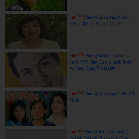
50846
[
Video] Cải Lương Xã Hội -
Không Chồng - Vũ Linh Tài Linh
36025
[
Video] Bụi đời - Cải lương
trước 1975 Hùng Cường, Bạch Tuyết,
Mỹ Châu, Dũng Thanh Lâm
34587
[
Video] Cải Lương Xã Hội: SỐ
PHẬN
24594
[
Video] Kẻ Chợ Người Quê -
Vũ Linh, Tài Linh, Thanh Ngân, Tấn