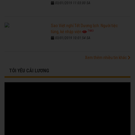
03/01/2019 11:03:00 SA
Sao Việt nghỉ Tết Dương lịch: Người tiệc
7683
tùng, kẻ nhập viện
03/01/2019 10:01:54 SA
Xem thêm nhiều tin khác
TÔI YÊU CẢI LƯƠNG