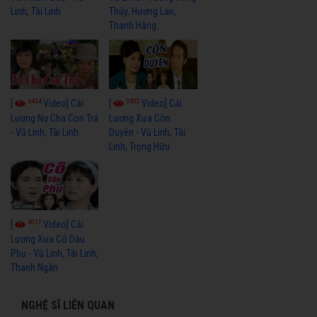
Linh, Tài Linh
Thủy, Hương Lan,
Thanh Hằng
4434
3602
[
Video] Cải
[
Video] Cải
Lương Nợ Cha Con Trả
Lương Xưa Còn
- Vũ Linh, Tài Linh
Duyên - Vũ Linh, Tài
Linh, Trọng Hữu
4017
[
Video] Cải
Lương Xưa Cô Dâu
Phụ - Vũ Linh, Tài Linh,
Thanh Ngân
NGHỆ SĨ LIÊN QUAN