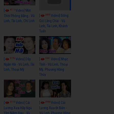
4111
[
Video] Một
3659
[
Video] Sóng
Thời Phóng Đãng - Vũ
Linh, Tài Linh, Chí Linh
Gió Làng Chài - Vũ
Linh, Tài Linh, Khánh
Tuấn
3770
3441
[
Video] Dãy
[
Video] Nhạc
Ngân Hà - Vũ Linh, Tài
Tình - Vũ Linh, Thoại
Linh, Thoại Mỹ
Mỹ, Phương Hồng
Thủy
4114
3966
[
Video] Cải
[
Video] Cải
Lương Xưa Hãy Ngủ
Lương Xưa Đi Biển -
Yên Niềm Đau - Vũ
Vũ Linh, Phương Hồng