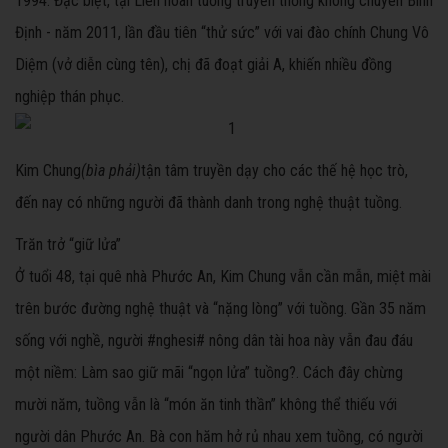
1994. Đặc biệt, tại Liên hoan tuồng truyền thống không chuyên Bình
Định - năm 2011, lần đầu tiên “thử sức” với vai đào chính Chung Vô
Diệm (vở diễn cùng tên), chị đã đoạt giải A, khiến nhiều đồng
nghiệp thán phục.
Kim Chung
(bìa phải)
tận tâm truyền dạy cho các thế hệ học trò,
đến nay có những người đã thành danh trong nghệ thuật tuồng.
Trăn trở “giữ lửa”
Ở tuổi 48, tại quê nhà Phước An, Kim Chung vẫn cần mẫn, miệt mài
trên bước đường nghệ thuật và “nặng lòng” với tuồng. Gần 35 năm
sống với nghề, người #nghesi# nông dân tài hoa này vẫn đau đáu
một niềm: Làm sao giữ mãi “ngọn lửa” tuồng?. Cách đây chừng
mười năm, tuồng vẫn là “món ăn tinh thần” không thể thiếu với
người dân Phước An. Bà con hăm hở rủ nhau xem tuồng, có người