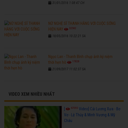
31/01/2016 1:08:47 CH
NỮ NGHỆ SĨ THANH HẰNG VỚI CUỘC SỐNG
32582
HIỆN NAY
18/05/2016 10:22:21 SA
Ngọc Lan - Thanh Bình chụp ảnh kỷ niệm
17828
thời hẹn hò
21/09/2017 11:02:37 SA
VIDEO XEM NHIỀU NHẤT
67093
[
Video] Cải Lương Xưa - Bơ
Vơ - Lệ Thủy & Minh Vương & Mỹ
Châu