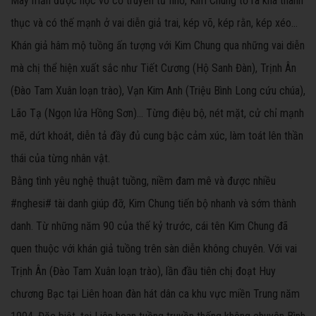
May mắn được học võ cổ truyền từ nhỏ, Kim Chung tỏ ra khá thành
thục và có thế mạnh ở vai diễn giả trai, kép võ, kép rằn, kép xéo...
Khán giả hâm mộ tuồng ấn tượng với Kim Chung qua những vai diễn
mà chị thể hiện xuất sắc như Tiết Cương (Hộ Sanh Đàn), Trịnh Ân
(Đào Tam Xuân loạn trào), Vạn Kim Anh (Triệu Bình Long cứu chúa),
Lão Tạ (Ngọn lửa Hồng Sơn)... Từng điệu bộ, nét mặt, cử chỉ mạnh
mẽ, dứt khoát, diễn tả đầy đủ cung bậc cảm xúc, làm toát lên thần
thái của từng nhân vật.
Bằng tình yêu nghệ thuật tuồng, niềm đam mê và được nhiều
#nghesi# tài danh giúp đỡ, Kim Chung tiến bộ nhanh và sớm thành
danh. Từ những năm 90 của thế kỷ trước, cái tên Kim Chung đã
quen thuộc với khán giả tuồng trên sàn diễn không chuyên. Với vai
Trịnh Ân (Đào Tam Xuân loạn trào), lần đầu tiên chị đoạt Huy
chương Bạc tại Liên hoan đàn hát dân ca khu vực miền Trung năm