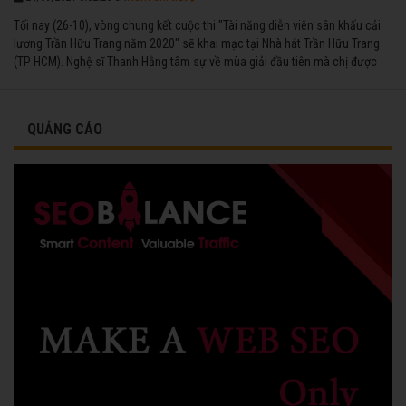
Tối nay (26-10), vòng chung kết cuộc thi "Tài năng diễn viên sân khấu cải
lương Trần Hữu Trang năm 2020" sẽ khai mạc tại Nhà hát Trần Hữu Trang
(TP HCM). Nghệ sĩ Thanh Hằng tâm sự về mùa giải đầu tiên mà chị được
vinh danh cùng các đồng nghiệp năm 1991.
QUẢNG CÁO