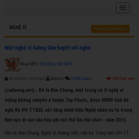
NGHỆ SĨ
Trang chủ
Nghệ sĩ
Một nghệ sĩ tuồng tâm huyết với nghề .
Nhạc MP3:
Hát Chầu Văn MP3
|
Admin
|
0 bình luận
|
1815 lượt xem
26/10/2015 7:25:33 SA
(cailuong.net) - Ðó là Kim Chung, một trong số ít nghệ sĩ
tuồng không chuyên ở huyện Tuy Phước, được UBND tỉnh đề
nghị Bộ VH-TT&DL xét tặng danh hiệu Nghệ nhân ưu tú trong
lĩnh vực di sản văn hóa phi vật thể lần thứ nhất - năm 2015.
Nói về Kim Chung, Nghệ sĩ Hoàng Việt, cán bộ Trung tâm VH-TT-