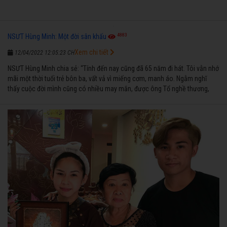
4883
NSƯT Hùng Minh: Một đời sân khấu
Xem chi tiết
12/04/2022 12:05:23 CH
NSƯT Hùng Minh chia sẻ: “Tính đến nay cũng đã 65 năm đi hát. Tôi vẫn nhớ
mãi một thời tuổi trẻ bôn ba, vất vả vì miếng cơm, manh áo. Ngẫm nghĩ
thấy cuộc đời mình cũng có nhiều may mắn, được ông Tổ nghề thương,
nên từ một cậu bé nghèo chẳng biết hát xướng là gì, trong dòng đời xuôi
ngược nhận được những cơ may để từng bước thành danh với nghiệp ca
diễn”.