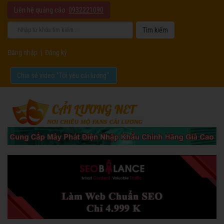
Liên hệ quảng cáo:
0932221090
Đăng nhập
|
Đăng ký
Chia sẻ video "Tôi yêu cải lương".