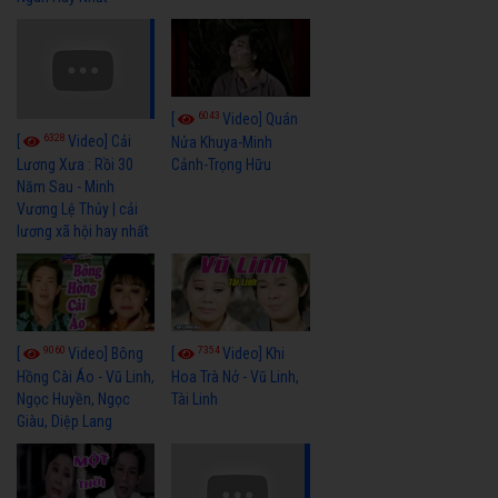
6043
[
Video] Quán
6328
[
Video] Cải
Nửa Khuya-Minh
Cảnh-Trọng Hữu
Lương Xưa : Rồi 30
Năm Sau - Minh
Vương Lệ Thủy | cải
lương xã hội hay nhất
9060
7354
[
Video] Bông
[
Video] Khi
Hồng Cài Áo - Vũ Linh,
Hoa Trà Nở - Vũ Linh,
Ngọc Huyền, Ngọc
Tài Linh
Giàu, Diệp Lang