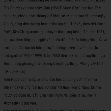
gia nhập Đoàn tuồng Đồng Ấu (thôn An Hòa 2, xã Phước An, huyện
Tuy Phước) và theo thầy Cầm (NSƯT Ngọc Cầm) học hát. Thời
bao cấp, chồng chất những khó khăn, nhưng chị vẫn đều đặn ngày
2 buổi, sáng đến trường học, chiều tập hát. Thế rồi, theo riết thành
“mê”, Kim Chung mạnh dạn chuyển hẳn sang tuồng. Từ năm 1981,
chị vừa theo thầy học nghề vừa biểu diễn ở Đoàn tuồng Đồng Ấu và
sinh hoạt Câu lạc bộ tuồng truyền thống huyện Tuy Phước (từ
những năm 1990 - 1999). Năm 2003 đến nay, Kim Chung tham gia
Đoàn tuồng phường Trần Quang Diệu (trực thuộc Phòng VH-TT-TT
TP Quy Nhơn).
Nếu Ngọc Cầm là người thầy đầu tiên có công ươm mầm và
truyền dạy những “bài học vỡ lòng” thì thầy Hoàng Ngọc Đình là
người có công dìu dắt, định hình những vai diễn và sau này là
#nghesi# Hoàng Việt.