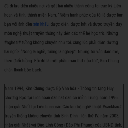
đã đi lưu diễn nhiều nơi và gặt hái nhiều thành công tại các kỳ Liên
hoan và tỉnh, thành miền Nam. “Niềm hạnh phúc của tôi là được làm
bạn với ánh đèn
sân khấu
, được diễn, được hát và được truyền dạy
môn nghệ thuật truyền thống này đến các thế hệ học trò. Những
#nghesi# tuồng không chuyên như tôi, cùng lúc phải đảm đương
hai nghề. “Nông là nghề, tuồng là nghiệp”. Nhưng tôi vẫn đam mê,
theo đuổi tuồng. Bởi đó là một phần máu thịt của tôi”, Kim Chung
chân thành bộc bạch.
Năm 1994, Kim Chung được Bộ Văn hóa - Thông tin tặng Huy
chương Bạc tại Liên hoan đàn hát dân ca miền Trung; năm 1996,
nhận giải Nhất tại Liên hoan các Câu lạc bộ nghệ thuật #sankhau#
truyền thống không chuyên tỉnh Bình Ðịnh - lần thứ IV; năm 2003,
nhận giải Nhất vai Ðào Lịnh Công (Ðào Phi Phụng) của UBND tỉnh;