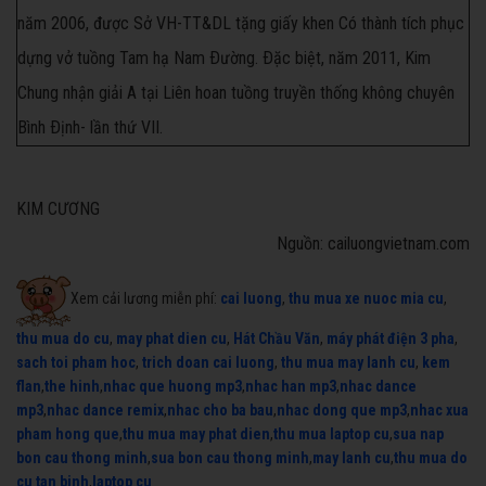
năm 2006, được Sở VH-TT&DL tặng giấy khen Có thành tích phục
dựng vở tuồng Tam hạ Nam Ðường. Ðặc biệt, năm 2011, Kim
Chung nhận giải A tại Liên hoan tuồng truyền thống không chuyên
Bình Ðịnh- lần thứ VII.
KIM CƯƠNG
Nguồn: cailuongvietnam.com
Xem cải lương miễn phí:
cai luong
,
thu mua xe nuoc mia cu
,
thu mua do cu
,
may phat dien cu
,
Hát Chầu Văn
,
máy phát điện 3 pha
,
sach toi pham hoc
,
trich doan cai luong
,
thu mua may lanh cu
,
kem
flan
,
the hinh
,
nhac que huong mp3
,
nhac han mp3
,
nhac dance
mp3
,
nhac dance remix
,
nhac cho ba bau
,
nhac dong que mp3
,
nhac xua
pham hong que
,
thu mua may phat dien
,
thu mua laptop cu
,
sua nap
bon cau thong minh
,
sua bon cau thong minh
,
may lanh cu
,
thu mua do
cu tan binh
,
laptop cu