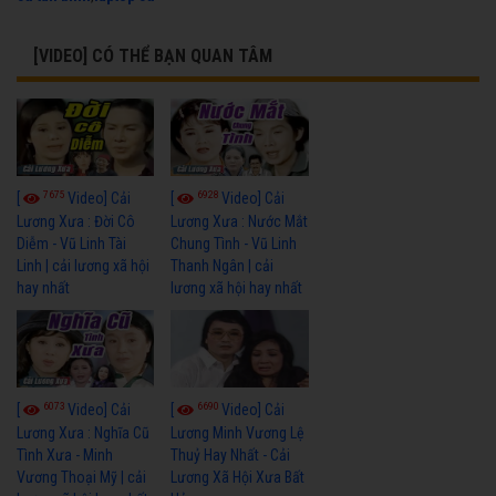
[VIDEO] CÓ THỂ BẠN QUAN TÂM
7675
6928
[
Video] Cải
[
Video] Cải
Lương Xưa : Đời Cô
Lương Xưa : Nước Mắt
Diễm - Vũ Linh Tài
Chung Tình - Vũ Linh
Linh | cải lương xã hội
Thanh Ngân | cải
hay nhất
lương xã hội hay nhất
6073
6690
[
Video] Cải
[
Video] Cải
Lương Xưa : Nghĩa Cũ
Lương Minh Vương Lệ
Tình Xưa - Minh
Thuỷ Hay Nhất - Cải
Vương Thoại Mỹ | cải
Lương Xã Hội Xưa Bất