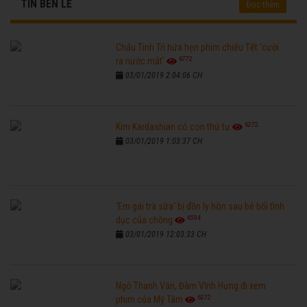
TIN BÊN LỀ
Đọc thêm
Châu Tinh Trì hứa hẹn phim chiếu Tết 'cười
6772
ra nước mắt'
03/01/2019 2:04:06 CH
6272
Kim Kardashian có con thứ tư
03/01/2019 1:03:37 CH
'Em gái trà sữa' bị đồn ly hôn sau bê bối tình
6594
dục của chồng
03/01/2019 12:03:33 CH
Ngô Thanh Vân, Đàm Vĩnh Hưng đi xem
6272
phim của Mỹ Tâm