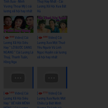
Tình Xưa - Minh
Thuỷ Hay Nhất - Cải
Vương Thoại Mỹ | cải
Lương Xã Hội Xưa Bất
lương xã hội hay nhất
Hủ
6969
6388
[
Video] Cải
[
Video] Cải
Lương Xã Hội Siêu
Lương Xưa Một Thuở
Hay " LỠ BƯỚC SANG
Yêu Người Vũ Linh
NGANG " Cải Lương Lệ
Ngọc Huyền cải lương
Thuỷ, Thanh Tuấn,
xã hội hay nhất
Hồng Nga
5459
5733
[
Video] Cải
[
Video] Cải
Lương Xã Hội Siêu
Lương Xưa Nước Mắt
Hay " BỂ HẬN MÊNH
Chiều Ly Biệt Minh
MÔNG " Cải Lương
Vương Tài Linh cải