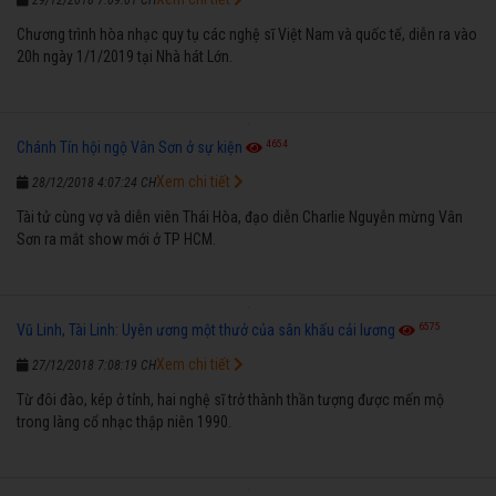
Chương trình hòa nhạc quy tụ các nghệ sĩ Việt Nam và quốc tế, diễn ra vào
20h ngày 1/1/2019 tại Nhà hát Lớn.
4654
Chánh Tín hội ngộ Vân Sơn ở sự kiện
Xem chi tiết
28/12/2018 4:07:24 CH
Tài tử cùng vợ và diễn viên Thái Hòa, đạo diễn Charlie Nguyễn mừng Vân
Sơn ra mắt show mới ở TP HCM.
6575
Vũ Linh, Tài Linh: Uyên ương một thưở của sân khấu cải lương
Xem chi tiết
27/12/2018 7:08:19 CH
Từ đôi đào, kép ở tỉnh, hai nghệ sĩ trở thành thần tượng được mến mộ
trong làng cổ nhạc thập niên 1990.