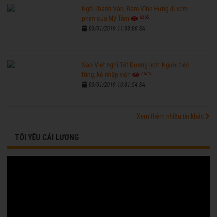
Ngô Thanh Vân, Đàm Vĩnh Hưng đi xem
6265
phim của Mỹ Tâm
03/01/2019 11:03:00 SA
Sao Việt nghỉ Tết Dương lịch: Người tiệc
7676
tùng, kẻ nhập viện
03/01/2019 10:01:54 SA
Xem thêm nhiều tin khác
TÔI YÊU CẢI LƯƠNG