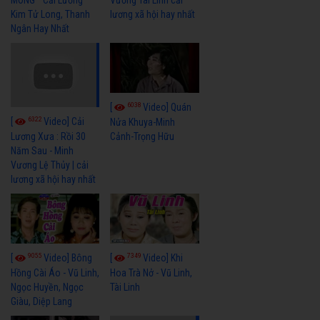
Kim Tử Long, Thanh
lương xã hội hay nhất
Ngân Hay Nhất
6038
[
Video] Quán
6322
[
Video] Cải
Nửa Khuya-Minh
Cảnh-Trọng Hữu
Lương Xưa : Rồi 30
Năm Sau - Minh
Vương Lệ Thủy | cải
lương xã hội hay nhất
9055
7349
[
Video] Bông
[
Video] Khi
Hồng Cài Áo - Vũ Linh,
Hoa Trà Nở - Vũ Linh,
Ngọc Huyền, Ngọc
Tài Linh
Giàu, Diệp Lang