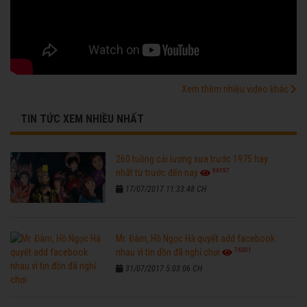
Xem thêm nhiều video khác
TIN TỨC XEM NHIỀU NHẤT
260 tuồng cải lương xưa trước 1975 hay
96197
nhất từ trước đến nay
17/07/2017 11:33:48 CH
Mr. Đàm, Hồ Ngọc Hà quyết add facebook
76301
nhau vì tin đồn đã nghỉ chơi
31/07/2017 5:03:06 CH