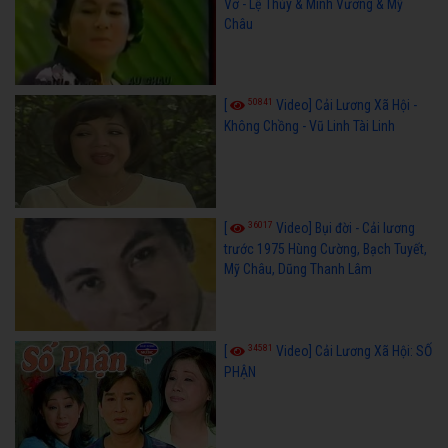
Vơ - Lệ Thủy & Minh Vương & Mỹ
Châu
50841
[
Video] Cải Lương Xã Hội -
Không Chồng - Vũ Linh Tài Linh
36017
[
Video] Bụi đời - Cải lương
trước 1975 Hùng Cường, Bạch Tuyết,
Mỹ Châu, Dũng Thanh Lâm
34581
[
Video] Cải Lương Xã Hội: SỐ
PHẬN