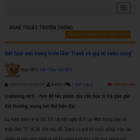
NGHỆ THUẬT TRUYỀN THỐNG
Trang chủ
Nghệ thuật truyền thống
Nét tươi mới trong triển lãm 'Tranh và giá trị cuộc sống'
Nhạc MP3:
Hát Chầu Văn MP3
|
Admin
|
1 bình luận
|
1245 lượt xem
12/04/2018 4:07:23 CH
(cailuong.net) - Hơn 60 tác phẩm của các họa sĩ trẻ gần gũi
đời thường, mang hơi thở hiện đại.
Sự kiện diễn ra từ tối 7/4 tới hết ngày 8/4 tại Nhà trưng bày và
triển lãm TP HCM. Với chủ đề
Tranh và giá trị cuộc sống
, các tác
phẩm là góc nhìn bình dị về kỷ niệm tuổi thơ, ước mơ, động vật,