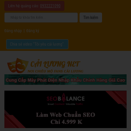
Liên hệ quảng cáo:
0932221090
Đăng nhập
|
Đăng ký
Chia sẻ video "Tôi yêu cải lương".