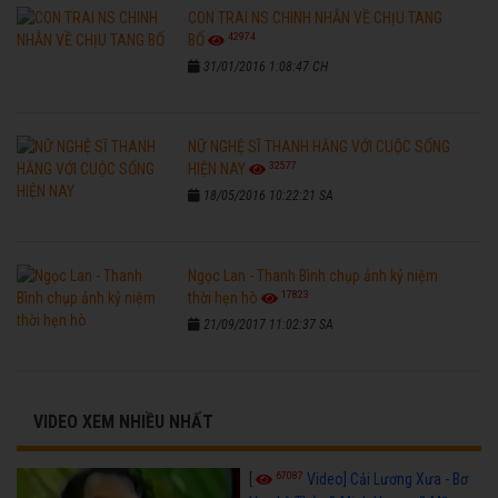
CON TRAI NS CHINH NHẪN VỀ CHỊU TANG
42974
BỐ
31/01/2016 1:08:47 CH
NỮ NGHỆ SĨ THANH HẰNG VỚI CUỘC SỐNG
32577
HIỆN NAY
18/05/2016 10:22:21 SA
Ngọc Lan - Thanh Bình chụp ảnh kỷ niệm
17823
thời hẹn hò
21/09/2017 11:02:37 SA
VIDEO XEM NHIỀU NHẤT
67087
[
Video] Cải Lương Xưa - Bơ