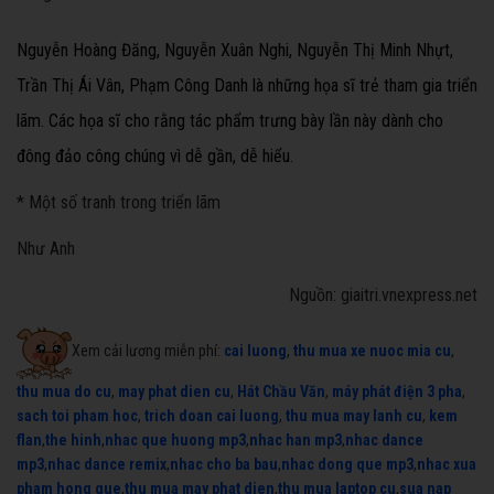
Nguyễn Hoàng Đăng, Nguyễn Xuân Nghi, Nguyễn Thị Minh Nhựt,
Trần Thị Ái Vân, Phạm Công Danh là những họa sĩ trẻ tham gia triển
lãm. Các họa sĩ cho rằng tác phẩm trưng bày lần này dành cho
đông đảo công chúng vì dễ gần, dễ hiểu.
* Một số tranh trong triển lãm
Như Anh
Nguồn: giaitri.vnexpress.net
Xem cải lương miễn phí:
cai luong
,
thu mua xe nuoc mia cu
,
thu mua do cu
,
may phat dien cu
,
Hát Chầu Văn
,
máy phát điện 3 pha
,
sach toi pham hoc
,
trich doan cai luong
,
thu mua may lanh cu
,
kem
flan
,
the hinh
,
nhac que huong mp3
,
nhac han mp3
,
nhac dance
mp3
,
nhac dance remix
,
nhac cho ba bau
,
nhac dong que mp3
,
nhac xua
pham hong que
,
thu mua may phat dien
,
thu mua laptop cu
,
sua nap