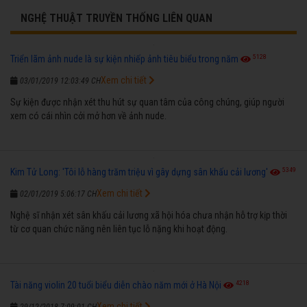
NGHỆ THUẬT TRUYỀN THỐNG LIÊN QUAN
5128
Triển lãm ảnh nude là sự kiện nhiếp ảnh tiêu biểu trong năm
Xem chi tiết
03/01/2019 12:03:49 CH
Sự kiện được nhận xét thu hút sự quan tâm của công chúng, giúp người
xem có cái nhìn cởi mở hơn về ảnh nude.
5349
Kim Tử Long: 'Tôi lỗ hàng trăm triệu vì gây dựng sân khấu cải lương'
Xem chi tiết
02/01/2019 5:06:17 CH
Nghệ sĩ nhận xét sân khấu cải lương xã hội hóa chưa nhận hỗ trợ kịp thời
từ cơ quan chức năng nên liên tục lỗ nặng khi hoạt động.
4218
Tài năng violin 20 tuổi biểu diễn chào năm mới ở Hà Nội
Xem chi tiết
29/12/2018 7:09:01 CH