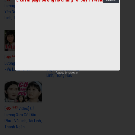
Lương Xưa Hãy Ngủ
Lương Xưa Đi Biển -
Yên Niềm Đau - Vũ
Vũ Linh, Phương Hồng
Linh, Tài Linh
Thủy, Hương Lan,
Thanh Hằng
4432
3599
[
Video] Cải
[
Video] Cải
Lương Nợ Cha Con Trả
Lương Xưa Còn
- Vũ Linh, Tài Linh
Duyên - Vũ Linh, Tài
Powered by
netcore.vn
Linh, Trọng Hữu
4015
[
Video] Cải
Lương Xưa Cô Dâu
Phụ - Vũ Linh, Tài Linh,
Thanh Ngân