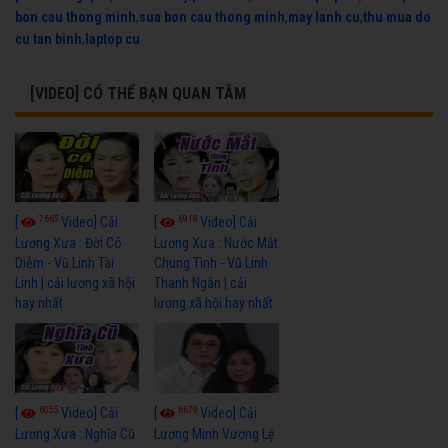
bon cau thong minh
,
sua bon cau thong minh
,
may lanh cu
,
thu mua do
cu tan binh
,
laptop cu
[VIDEO] CÓ THỂ BẠN QUAN TÂM
7665
6918
[
Video] Cải
[
Video] Cải
Lương Xưa : Đời Cô
Lương Xưa : Nước Mắt
Diễm - Vũ Linh Tài
Chung Tình - Vũ Linh
Linh | cải lương xã hội
Thanh Ngân | cải
hay nhất
lương xã hội hay nhất
6055
6679
[
Video] Cải
[
Video] Cải
Lương Xưa : Nghĩa Cũ
Lương Minh Vương Lệ