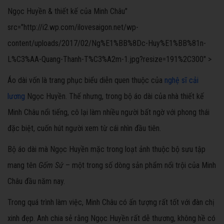
Ngọc Huyền
& thiết kế của Minh Châu"
src="http://i2.wp.com/ilovesaigon.net/wp-
content/uploads/2017/02/Ng%E1%BB%8Dc-Huy%E1%BB%81n-
L%C3%AA-Quang-Thanh-T%C3%A2m-1.jpg?resize=191%2C300" >
Áo dài vốn là trang phục biểu diễn quen thuộc của
nghệ sĩ
cải
lương
Ngọc Huyền. Thế nhưng, trong bộ áo dài của nhà thiết kế
Minh Châu nổi tiếng, cô lại làm nhiều người bất ngờ với phong thái
đặc biệt, cuốn hút người xem từ cái nhìn đầu tiên.
Bộ áo dài mà Ngọc Huyền mặc trong loạt ảnh thuộc bộ sưu tập
mang tên
Gốm Sứ
– một trong số dòng sản phẩm nổi trội của Minh
Châu đầu năm nay.
Trong quá trình làm việc, Minh Châu có ấn tượng rất tốt với đàn chị
xinh đẹp. Anh chia sẻ rằng Ngọc Huyền rất dễ thương, không hề có