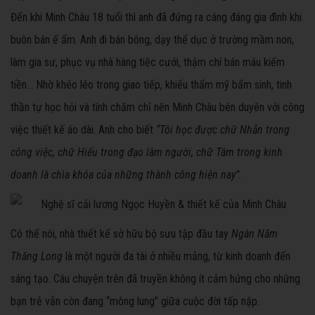
Đến khi Minh Châu 18 tuổi thì anh đã đứng ra cáng đáng gia đình khi
buôn bán ế ẩm. Anh đi bán bông, dạy thể dục ở trường mầm non,
làm gia sư, phục vụ nhà hàng tiệc cưới, thậm chí bán máu kiếm
tiền… Nhờ khéo léo trong giao tiếp, khiếu thẩm mỹ bẩm sinh, tinh
thần tự học hỏi và tính chăm chỉ nên Minh Châu bén duyên với công
việc thiết kế áo dài. Anh cho biết
“Tôi học được chữ Nhẫn trong
công việc, chữ Hiếu trong đạo làm người, chữ Tâm trong kinh
doanh là chìa khóa của những thành công hiện nay”.
Có thể nói, nhà thiết kế sở hữu bộ sưu tập đầu tay
Ngàn Năm
Thăng Long
là một người đa tài ở nhiều mảng, từ kinh doanh đến
sáng tạo. Câu chuyện trên đã truyền không ít cảm hứng cho những
bạn trẻ vẫn còn đang “mông lung” giữa cuộc đời tấp nập.