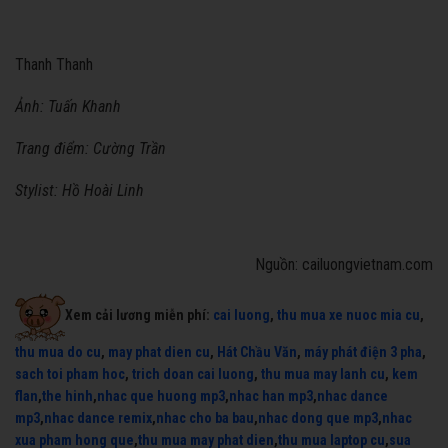
Thanh Thanh
Ảnh: Tuấn Khanh
Trang điểm: Cường Trần
Stylist: Hồ Hoài Linh
Nguồn: cailuongvietnam.com
Xem cải lương miễn phí:
cai luong
,
thu mua xe nuoc mia cu
,
thu mua do cu
,
may phat dien cu
,
Hát Chầu Văn
,
máy phát điện 3 pha
,
sach toi pham hoc
,
trich doan cai luong
,
thu mua may lanh cu
,
kem
flan
,
the hinh
,
nhac que huong mp3
,
nhac han mp3
,
nhac dance
mp3
,
nhac dance remix
,
nhac cho ba bau
,
nhac dong que mp3
,
nhac
xua pham hong que
,
thu mua may phat dien
,
thu mua laptop cu
,
sua