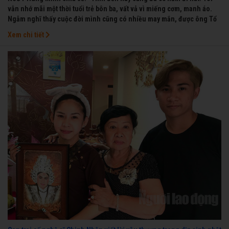
vẫn nhớ mãi một thời tuổi trẻ bôn ba, vất vả vì miếng cơm, manh áo.
Ngẫm nghĩ thấy cuộc đời mình cũng có nhiều may mắn, được ông Tổ
nghề thương, nên từ một cậu bé nghèo chẳng biết hát xướng là gì,
Xem chi tiết
trong dòng đời xuôi ngược nhận được những cơ may để từng bước
thành danh với nghiệp ca diễn”.