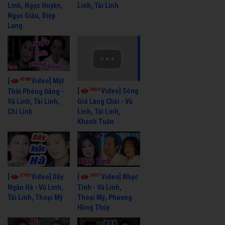
Linh, Ngọc Huyền,
Linh, Tài Linh
Ngọc Giàu, Diệp
Lang
4108
[
Video] Một
3656
[
Video] Sóng
Thời Phóng Đãng -
Vũ Linh, Tài Linh,
Gió Làng Chài - Vũ
Chí Linh
Linh, Tài Linh,
Khánh Tuấn
3765
3437
[
Video] Dãy
[
Video] Nhạc
Ngân Hà - Vũ Linh,
Tình - Vũ Linh,
Tài Linh, Thoại Mỹ
Thoại Mỹ, Phương
Hồng Thủy