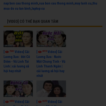
nap bon cau thong minh
,
sua bon cau thong minh
,
may lanh cu
,
thu
mua do cu tan binh
,
laptop cu
[VIDEO] CÓ THỂ BẠN QUAN TÂM
7661
6913
[
Video] Cải
[
Video] Cải
Lương Xưa : Đời Cô
Lương Xưa : Nước
Diễm - Vũ Linh Tài
Mắt Chung Tình - Vũ
Linh | cải lương xã
Linh Thanh Ngân |
hội hay nhất
cải lương xã hội hay
nhất
6050
6675
[
Video] Cải
[
Video] Cải