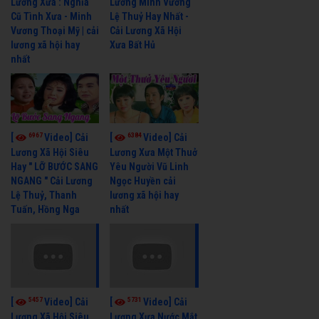
Lương Xưa : Nghĩa
Lương Minh Vương
Cũ Tình Xưa - Minh
Lệ Thuỷ Hay Nhất -
Vương Thoại Mỹ | cải
Cải Lương Xã Hội
lương xã hội hay
Xưa Bất Hủ
nhất
6967
6384
[
Video] Cải
[
Video] Cải
Lương Xã Hội Siêu
Lương Xưa Một Thuở
Hay " LỠ BƯỚC SANG
Yêu Người Vũ Linh
NGANG " Cải Lương
Ngọc Huyền cải
Lệ Thuỷ, Thanh
lương xã hội hay
Tuấn, Hồng Nga
nhất
5457
5731
[
Video] Cải
[
Video] Cải
Lương Xã Hội Siêu
Lương Xưa Nước Mắt