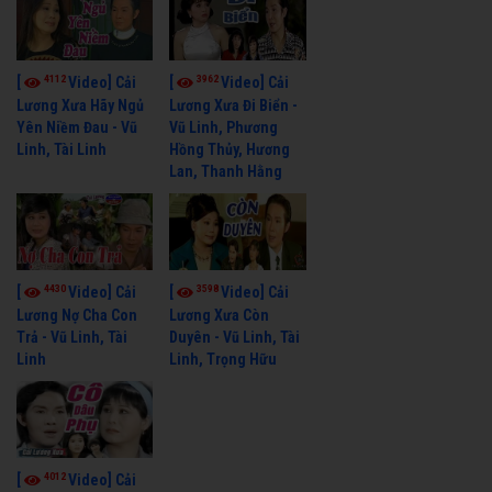
4112
3962
[
Video] Cải
[
Video] Cải
Lương Xưa Hãy Ngủ
Lương Xưa Đi Biển -
Yên Niềm Đau - Vũ
Vũ Linh, Phương
Linh, Tài Linh
Hồng Thủy, Hương
Lan, Thanh Hằng
4430
3598
[
Video] Cải
[
Video] Cải
Lương Nợ Cha Con
Lương Xưa Còn
Trả - Vũ Linh, Tài
Duyên - Vũ Linh, Tài
Linh
Linh, Trọng Hữu
4012
[
Video] Cải