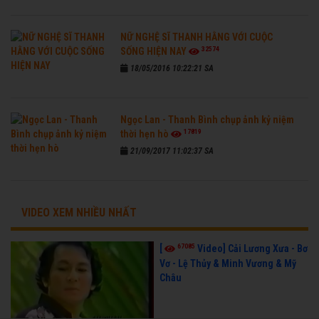
NỮ NGHỆ SĨ THANH HẰNG VỚI CUỘC
32574
SỐNG HIỆN NAY
18/05/2016 10:22:21 SA
Ngọc Lan - Thanh Bình chụp ảnh kỷ niệm
17819
thời hẹn hò
21/09/2017 11:02:37 SA
VIDEO XEM NHIỀU NHẤT
67085
[
Video] Cải Lương Xưa - Bơ
Vơ - Lệ Thủy & Minh Vương & Mỹ
Châu