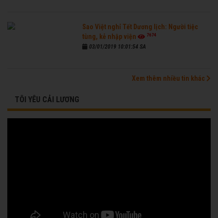
Sao Việt nghỉ Tết Dương lịch: Người tiệc
7674
tùng, kẻ nhập viện
03/01/2019 10:01:54 SA
Xem thêm nhiều tin khác
TÔI YÊU CẢI LƯƠNG