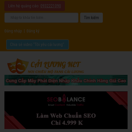
Liên hệ quảng cáo:
0932221090
Đăng nhập
|
Đăng ký
Chia sẻ video "Tôi yêu cải lương".