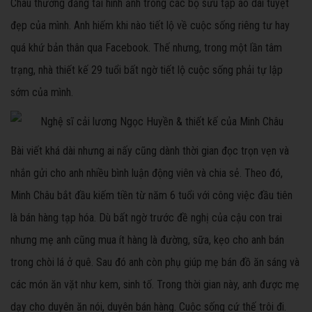
Châu thường đăng tải hình ảnh trong các bộ sưu tập áo dài tuyệt
đẹp của mình. Anh hiếm khi nào tiết lộ về cuộc sống riêng tư hay
quá khứ bản thân qua Facebook. Thế nhưng, trong một lần tâm
trạng, nhà thiết kế 29 tuổi bất ngờ tiết lộ cuộc sống phải tự lập
sớm của mình.
Bài viết khá dài nhưng ai nấy cũng dành thời gian đọc trọn vẹn và
nhắn gửi cho anh nhiều bình luận động viên và chia sẻ. Theo đó,
Minh Châu bắt đầu kiếm tiền từ năm 6 tuổi với công việc đầu tiên
là bán hàng tạp hóa. Dù bất ngờ trước đề nghị của cậu con trai
nhưng mẹ anh cũng mua ít hàng là đường, sữa, kẹo cho anh bán
trong chòi lá ở quê. Sau đó anh còn phụ giúp mẹ bán đồ ăn sáng và
các món ăn vặt như kem, sinh tố. Trong thời gian này, anh được mẹ
dạy cho duyên ăn nói, duyên bán hàng. Cuộc sống cứ thế trôi đi.