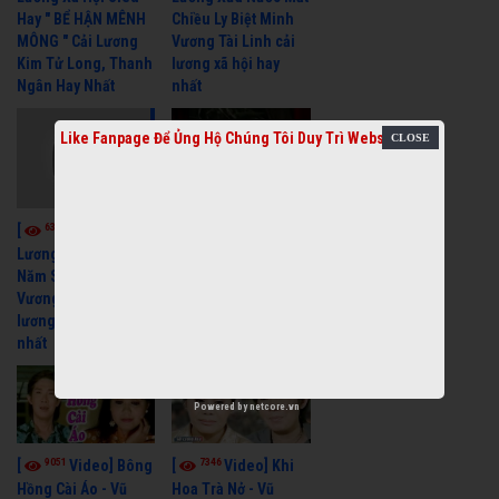
Hay " BỂ HẬN MÊNH
Chiều Ly Biệt Minh
MÔNG " Cải Lương
Vương Tài Linh cải
Kim Tử Long, Thanh
lương xã hội hay
Ngân Hay Nhất
nhất
Like Fanpage Để Ủng Hộ Chúng Tôi Duy Trì Website
6036
[
Video] Quán
6319
[
Video] Cải
Nửa Khuya-Minh
Cảnh-Trọng Hữu
Lương Xưa : Rồi 30
Năm Sau - Minh
Vương Lệ Thủy | cải
lương xã hội hay
nhất
Powered by
netcore.vn
9051
7346
[
Video] Bông
[
Video] Khi
Hồng Cài Áo - Vũ
Hoa Trà Nở - Vũ