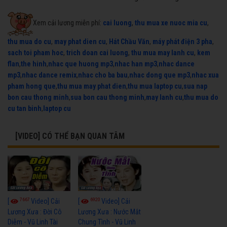
Xem cải lương miễn phí:
cai luong
,
thu mua xe nuoc mia cu
,
thu mua do cu
,
may phat dien cu
,
Hát Chầu Văn
,
máy phát điện 3 pha
,
sach toi pham hoc
,
trich doan cai luong
,
thu mua may lanh cu
,
kem
flan
,
the hinh
,
nhac que huong mp3
,
nhac han mp3
,
nhac dance
mp3
,
nhac dance remix
,
nhac cho ba bau
,
nhac dong que mp3
,
nhac xua
pham hong que
,
thu mua may phat dien
,
thu mua laptop cu
,
sua nap
bon cau thong minh
,
sua bon cau thong minh
,
may lanh cu
,
thu mua do
cu tan binh
,
laptop cu
[VIDEO] CÓ THỂ BẠN QUAN TÂM
7667
6920
[
Video] Cải
[
Video] Cải
Lương Xưa : Đời Cô
Lương Xưa : Nước Mắt
Diễm - Vũ Linh Tài
Chung Tình - Vũ Linh