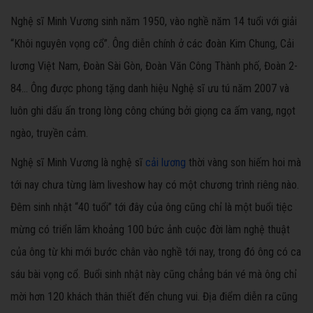
Nghệ sĩ Minh Vương sinh năm 1950, vào nghề năm 14 tuổi với giải
“Khôi nguyên vọng cổ”. Ông diễn chính ở các đoàn Kim Chung, Cải
lương Việt Nam, Đoàn Sài Gòn, Đoàn Văn Công Thành phố, Đoàn 2-
84… Ông được phong tặng danh hiệu Nghệ sĩ ưu tú năm 2007 và
luôn ghi dấu ấn trong lòng công chúng bởi giọng ca ấm vang, ngọt
ngào, truyền cảm.
Nghệ sĩ Minh Vương là nghệ sĩ
cải lương
thời vàng son hiếm hoi mà
tới nay chưa từng làm liveshow hay có một chương trình riêng nào.
Đêm sinh nhật “40 tuổi” tới đây của ông cũng chỉ là một buổi tiệc
mừng có triển lãm khoảng 100 bức ảnh cuộc đời làm nghệ thuật
của ông từ khi mới bước chân vào nghề tới nay, trong đó ông có ca
sáu bài vọng cổ. Buổi sinh nhật này cũng chẳng bán vé mà ông chỉ
mời hơn 120 khách thân thiết đến chung vui. Địa điểm diễn ra cũng