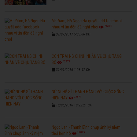
Mr. Đàm, Hồ Ngọc Hà quyết add facebook
76303
nhau vì tin đồn đã nghỉ chơi
31/07/2017 5:03:06 CH
CON TRAI NS CHINH NHẪN VỀ CHỊU TANG
42977
BỐ
31/01/2016 1:08:47 CH
NỮ NGHỆ SĨ THANH HẰNG VỚI CUỘC SỐNG
32579
HIỆN NAY
18/05/2016 10:22:21 SA
Ngọc Lan - Thanh Bình chụp ảnh kỷ niệm
17825
thời hẹn hò