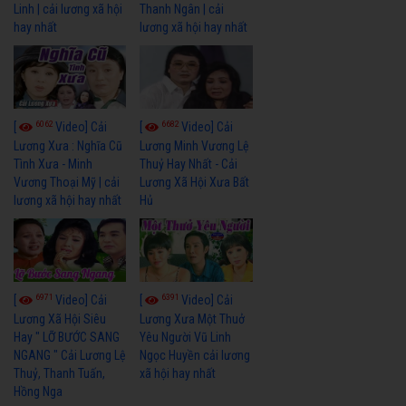
Linh | cải lương xã hội
Thanh Ngân | cải
hay nhất
lương xã hội hay nhất
6062
6682
[
Video] Cải
[
Video] Cải
Lương Xưa : Nghĩa Cũ
Lương Minh Vương Lệ
Tình Xưa - Minh
Thuỷ Hay Nhất - Cải
Vương Thoại Mỹ | cải
Lương Xã Hội Xưa Bất
lương xã hội hay nhất
Hủ
6971
6391
[
Video] Cải
[
Video] Cải
Lương Xã Hội Siêu
Lương Xưa Một Thuở
Hay " LỠ BƯỚC SANG
Yêu Người Vũ Linh
NGANG " Cải Lương Lệ
Ngọc Huyền cải lương
Thuỷ, Thanh Tuấn,
xã hội hay nhất
Hồng Nga