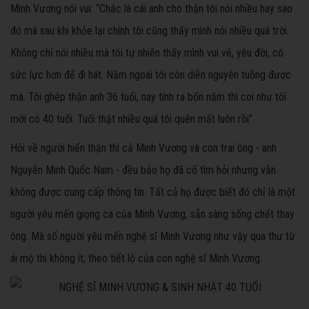
Minh Vương nói vui: “Chắc là cái anh cho thận tôi nói nhiều hay sao
đó mà sau khi khỏe lại chính tôi cũng thấy mình nói nhiều quá trời.
Không chỉ nói nhiều mà tôi tự nhiên thấy mình vui vẻ, yêu đời, có
sức lực hơn để đi hát. Năm ngoái tôi còn diễn nguyên tuồng được
mà. Tôi ghép thận anh 36 tuổi, nay tính ra bốn năm thì coi như tôi
mới có 40 tuổi. Tuổi thật nhiều quá tôi quên mất luôn rồi”.
Hỏi về người hiến thận thì cả Minh Vương và con trai ông - anh
Nguyễn Minh Quốc Nam - đều bảo họ đã cố tìm hỏi nhưng vẫn
không được cung cấp thông tin. Tất cả họ được biết đó chỉ là một
người yêu mến giọng ca của Minh Vương, sẵn sàng sống chết thay
ông. Mà số người yêu mến nghệ sĩ Minh Vương như vậy qua thư từ
ái mộ thì không ít, theo tiết lộ của con nghệ sĩ Minh Vương.