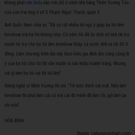
không phải
sân khấu
nào mà chỉ ở sảnh nhà hàng Thiên Vương Tửu
của con trai ông ở số 5 Phạm Ngọc Thạch, quận 3.
Anh Quốc Nam chia sẻ: “Đã có rất nhiều lời ngỏ ý giúp ba tôi làm
liveshow mà ba tôi không chịu. Có năm tôi đã từ chối số nhà tài trợ
muốn hỗ trợ cho ba tôi làm liveshow khắp cả nước tính ra tới 30 tỉ
đồng. Làm chương trình lần này theo kiểu gia đình ấm cúng cũng là
ý của ba tôi chứ tôi thì vẫn muốn ra sân khấu hoành tráng. Nhưng
cái gì làm ba tôi vui thì tôi làm”.
Riêng nghệ sĩ Minh Vương thì nói: “Tôi luôn thích cái mới. Nếu làm
liveshow thì phải làm cái cũ mà cái đó mình đã làm rồi, giờ làm lại
chi nữa".
HÒA BÌNH
Nguồn: cailuongvietnam.com