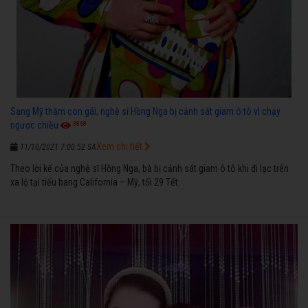
Sang Mỹ thăm con gái, nghệ sĩ Hồng Nga bị cảnh sát giam ô tô vì chạy
3868
ngược chiều
Xem chi tiết
11/10/2021 7:00:52 SA
Theo lời kể của nghệ sĩ Hồng Nga, bà bị cảnh sát giam ô tô khi đi lạc trên
xa lộ tại tiểu bang California – Mỹ, tối 29 Tết.