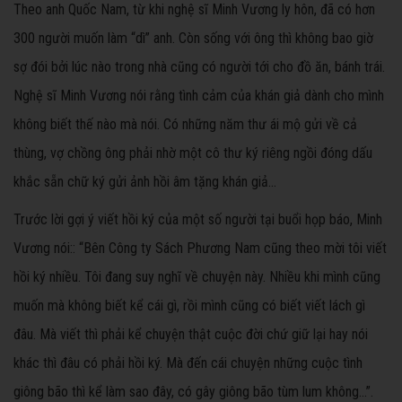
Theo anh Quốc Nam, từ khi nghệ sĩ Minh Vương ly hôn, đã có hơn
300 người muốn làm “dì” anh. Còn sống với ông thì không bao giờ
sợ đói bởi lúc nào trong nhà cũng có người tới cho đồ ăn, bánh trái.
Nghệ sĩ Minh Vương nói rằng tình cảm của khán giả dành cho mình
không biết thế nào mà nói. Có những năm thư ái mộ gửi về cả
thùng, vợ chồng ông phải nhờ một cô thư ký riêng ngồi đóng dấu
khắc sẵn chữ ký gửi ảnh hồi âm tặng khán giả…
Trước lời gợi ý viết hồi ký của một số người tại buổi họp báo, Minh
Vương nói:: “Bên Công ty Sách Phương Nam cũng theo mời tôi viết
hồi ký nhiều. Tôi đang suy nghĩ về chuyện này. Nhiều khi mình cũng
muốn mà không biết kể cái gì, rồi mình cũng có biết viết lách gì
đâu. Mà viết thì phải kể chuyện thật cuộc đời chứ giữ lại hay nói
khác thì đâu có phải hồi ký. Mà đến cái chuyện những cuộc tình
giông bão thì kể làm sao đây, có gây giông bão tùm lum không…”.