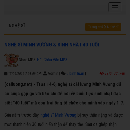
NGHỆ SĨ
Trang chủ
Nghệ sĩ
NGHỆ SĨ MINH VƯƠNG & SINH NHẬT 40 TUỔI
Nhạc MP3:
Hát Chầu Văn MP3
|
Admin
|
0 bình luận
|
3973 lượt xem
15/06/2016 7:03:09 CH
(cailuong.net) - Trưa 14-6, nghệ sĩ cải lương Minh Vương đã
có cuộc gặp gỡ với báo chí để nói về buổi tiệc sinh nhật đặc
biệt “40 tuổi” mà con trai ông tổ chức cho mình vào ngày 1-7.
Sáu năm trước đây,
nghệ sĩ
Minh Vương
bị suy thận nặng và được
một thanh niên 36 tuổi hiến thận để thay thế. Sau ca ghép thận,