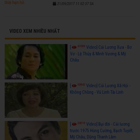
21/09/2017 11:02:37 SA
VIDEO XEM NHIỀU NHẤT
67089
[
Video] Cải Lương Xưa - Bơ
Vơ - Lệ Thủy & Minh Vương & Mỹ
Châu
50843
[
Video] Cải Lương Xã Hội -
Không Chồng - Vũ Linh Tài Linh
36019
[
Video] Bụi đời - Cải lương
trước 1975 Hùng Cường, Bạch Tuyết,
Mỹ Châu, Dũng Thanh Lâm