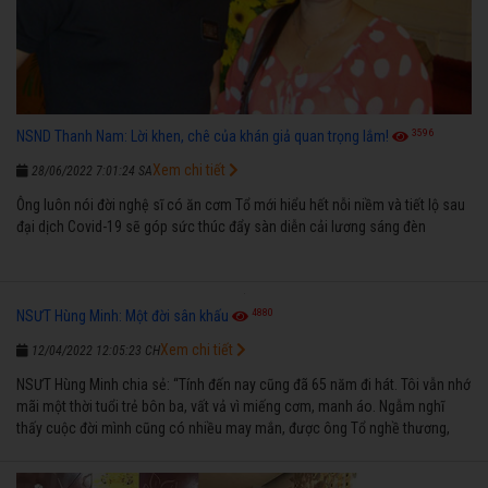
3596
NSND Thanh Nam: Lời khen, chê của khán giả quan trọng lắm!
Xem chi tiết
28/06/2022 7:01:24 SA
Ông luôn nói đời nghệ sĩ có ăn cơm Tổ mới hiểu hết nỗi niềm và tiết lộ sau
đại dịch Covid-19 sẽ góp sức thúc đẩy sàn diễn cải lương sáng đèn
4880
NSƯT Hùng Minh: Một đời sân khấu
Xem chi tiết
12/04/2022 12:05:23 CH
NSƯT Hùng Minh chia sẻ: “Tính đến nay cũng đã 65 năm đi hát. Tôi vẫn nhớ
mãi một thời tuổi trẻ bôn ba, vất vả vì miếng cơm, manh áo. Ngẫm nghĩ
thấy cuộc đời mình cũng có nhiều may mắn, được ông Tổ nghề thương,
nên từ một cậu bé nghèo chẳng biết hát xướng là gì, trong dòng đời xuôi
ngược nhận được những cơ may để từng bước thành danh với nghiệp ca