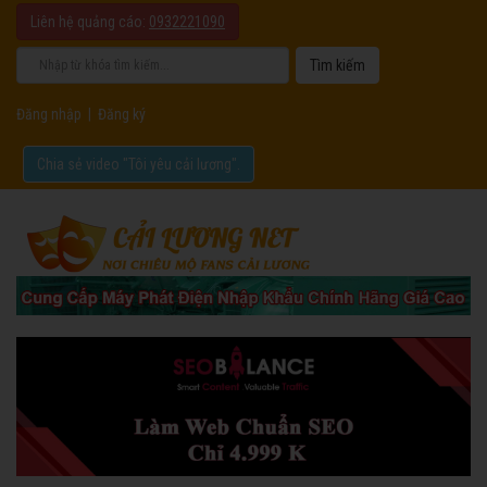
Liên hệ quảng cáo:
0932221090
Đăng nhập
|
Đăng ký
Chia sẻ video "Tôi yêu cải lương".