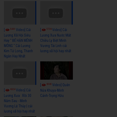
5461
5736
[
Video] Cải
[
Video] Cải
Lương Xã Hội Siêu
Lương Xưa Nước Mắt
Hay " BỂ HẬN MÊNH
Chiều Ly Biệt Minh
MÔNG " Cải Lương
Vương Tài Linh cải
Kim Tử Long, Thanh
lương xã hội hay nhất
Ngân Hay Nhất
6040
[
Video] Quán
6324
[
Video] Cải
Nửa Khuya-Minh
Cảnh-Trọng Hữu
Lương Xưa : Rồi 30
Năm Sau - Minh
Vương Lệ Thủy | cải
lương xã hội hay nhất