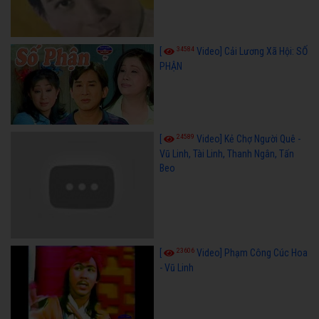
34584
[
Video] Cải Lương Xã Hội: SỐ
PHẬN
24589
[
Video] Kẻ Chợ Người Quê -
Vũ Linh, Tài Linh, Thanh Ngân, Tấn
Beo
23606
[
Video] Phạm Công Cúc Hoa
- Vũ Linh