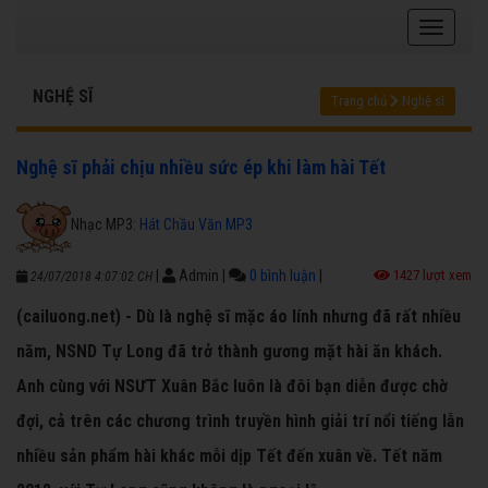
NGHỆ SĨ
Trang chủ
Nghệ sĩ
Nghệ sĩ phải chịu nhiều sức ép khi làm hài Tết
Nhạc MP3:
Hát Chầu Văn MP3
|
Admin
|
0 bình luận
|
1427 lượt xem
24/07/2018 4:07:02 CH
(cailuong.net) - Dù là nghệ sĩ mặc áo lính nhưng đã rất nhiều
năm, NSND Tự Long đã trở thành gương mặt hài ăn khách.
Anh cùng với NSƯT Xuân Bắc luôn là đôi bạn diễn được chờ
đợi, cả trên các chương trình truyền hình giải trí nổi tiếng lẫn
nhiều sản phẩm hài khác mỗi dịp Tết đến xuân về. Tết năm