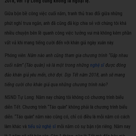
2018, với Tự Long cũng không là ngoại lệ.
Giữa bộn bề công việc cuối năm, tranh thủ trao đổi giữa những
phút nghỉ trưa ngắn, anh đã cũng đã kịp chia sẻ với chúng tôi khá
nhiều chuyện bên lề quanh công việc tưởng vui mà không kém phần
vất vả khi mang tiếng cười đến với khán giả ngày xuân này.
Phóng viên:
Năm nào anh cũng tham gia chương trình “Gặp nhau
cuối năm” (Táo quân) và là một trong những
nghệ sĩ
được đông
đảo khán giả yêu mến, chờ đợi. Dịp Tết năm 2018, anh sẽ mang
tiếng cười cho khán giả qua những chương trình nào?
NSND Tự Long: Năm nay chúng tôi không có chương trình biểu
diễn Tết. Chương trình “Táo quân” không phải là chương trình biểu
diễn. “Táo quân” năm nào cũng có, chỉ có điều là mỗi năm có cách
làm khác và
tiểu sử nghệ sĩ
mỗi năm có sự bận rộn riêng. Năm nay