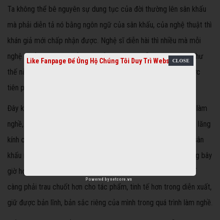
Ta không thể bê nguyên sự dung tục của đời thường lên sân khấu
mà phải diễn tả nó bằng ngôn ngữ của sân khấu, của nghệ thuật thì
khán giả mới chấp nhận được. Nghệ sĩ diễn hài thì nhiều mà mỗi
nghệ sĩ đều có khán giả riêng của mình. Dù diễn gì, sáng tạo như
Like Fanpage Để Ủng Hộ Chúng Tôi Duy Trì Website
thế nào, mình cũng phải xác định, nghệ sĩ làm nghệ thuật, trước
tiên phải có văn hóa.
Đây không phải là văn hóa ứng xử mà là văn hóa được học để làm
nghề, để nhìn nhận vấn đề trong cuộc sống, xử lý vấn đề bằng lăng
kính của mình, bằng kiến thức của mình để khi chuyển tải lên sân
khấu người xem cảm thấy đúng là xem nghệ thuật. Công chúng bây
giờ họ tinh lắm. Họ lại có rất nhiều sự lựa chọn. Vì vậy, nghệ sĩ
Powered by
netcore.vn
càng phải trau chuốt hơn cho tác phẩm, tinh tế hơn trong diễn xuất,
giữ được bản lĩnh, bản sắc riêng của mình trong quá trình làm nghề.