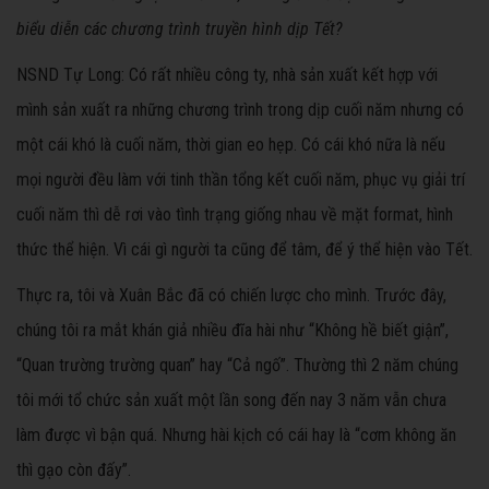
biểu diễn các chương trình truyền hình dịp Tết?
NSND Tự Long: Có rất nhiều công ty, nhà sản xuất kết hợp với
mình sản xuất ra những chương trình trong dịp cuối năm nhưng có
một cái khó là cuối năm, thời gian eo hẹp. Có cái khó nữa là nếu
mọi người đều làm với tinh thần tổng kết cuối năm, phục vụ giải trí
cuối năm thì dễ rơi vào tình trạng giống nhau về mặt format, hình
thức thể hiện. Vì cái gì người ta cũng để tâm, để ý thể hiện vào Tết.
Thực ra, tôi và Xuân Bắc đã có chiến lược cho mình. Trước đây,
chúng tôi ra mắt khán giả nhiều đĩa hài như “Không hề biết giận”,
“Quan trường trường quan” hay “Cả ngố”. Thường thì 2 năm chúng
tôi mới tổ chức sản xuất một lần song đến nay 3 năm vẫn chưa
làm được vì bận quá. Nhưng hài kịch có cái hay là “cơm không ăn
thì gạo còn đấy”.