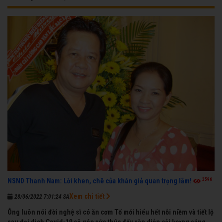
3596
NSND Thanh Nam: Lời khen, chê của khán giả quan trọng lắm!
Xem chi tiết
28/06/2022 7:01:24 SA
Ông luôn nói đời nghệ sĩ có ăn cơm Tổ mới hiểu hết nỗi niềm và tiết lộ