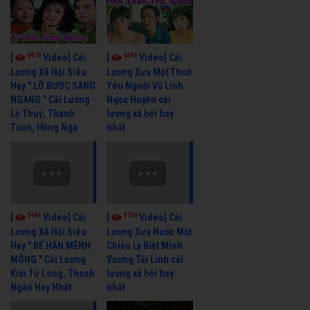
6973
6391
[
Video] Cải
[
Video] Cải
Lương Xã Hội Siêu
Lương Xưa Một Thuở
Hay " LỠ BƯỚC SANG
Yêu Người Vũ Linh
NGANG " Cải Lương
Ngọc Huyền cải
Lệ Thuỷ, Thanh
lương xã hội hay
Tuấn, Hồng Nga
nhất
5461
5736
[
Video] Cải
[
Video] Cải
Lương Xã Hội Siêu
Lương Xưa Nước Mắt
Hay " BỂ HẬN MÊNH
Chiều Ly Biệt Minh
MÔNG " Cải Lương
Vương Tài Linh cải
Kim Tử Long, Thanh
lương xã hội hay
Ngân Hay Nhất
nhất