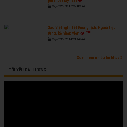
phim của Mỹ Tâm
03/01/2019 11:03:00 SA
Sao Việt nghỉ Tết Dương lịch: Người tiệc
7681
tùng, kẻ nhập viện
03/01/2019 10:01:54 SA
Xem thêm nhiều tin khác
TÔI YÊU CẢI LƯƠNG