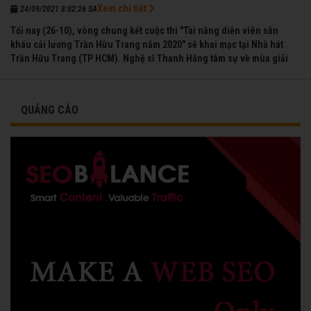
Xem chi tiết
24/09/2021 8:02:26 SA
Tối nay (26-10), vòng chung kết cuộc thi "Tài năng diễn viên sân
khấu cải lương Trần Hữu Trang năm 2020" sẽ khai mạc tại Nhà hát
Trần Hữu Trang (TP HCM). Nghệ sĩ Thanh Hằng tâm sự về mùa giải
đầu tiên mà chị được vinh danh cùng các đồng nghiệp năm 1991.
QUẢNG CÁO