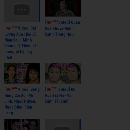
6040
[
Video] Quán
6324
[
Video] Cải
Nửa Khuya-Minh
Cảnh-Trọng Hữu
Lương Xưa : Rồi 30
Năm Sau - Minh
Vương Lệ Thủy | cải
lương xã hội hay
nhất
9058
7351
[
Video] Bông
[
Video] Khi
Hồng Cài Áo - Vũ
Hoa Trà Nở - Vũ
Linh, Ngọc Huyền,
Linh, Tài Linh
Ngọc Giàu, Diệp
Lang