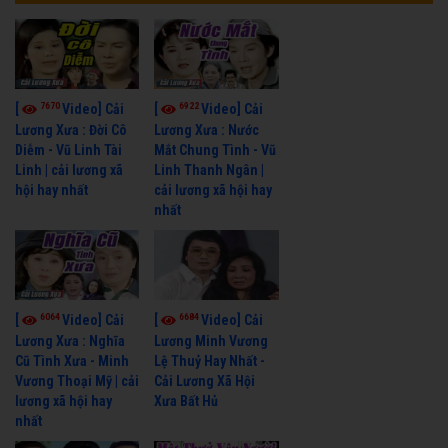
7670
6922
[
Video] Cải
[
Video] Cải
Lương Xưa : Đời Cô
Lương Xưa : Nước
Diễm - Vũ Linh Tài
Mắt Chung Tình - Vũ
Linh | cải lương xã
Linh Thanh Ngân |
hội hay nhất
cải lương xã hội hay
nhất
6064
6684
[
Video] Cải
[
Video] Cải
Lương Xưa : Nghĩa
Lương Minh Vương
Cũ Tình Xưa - Minh
Lệ Thuỷ Hay Nhất -
Vương Thoại Mỹ | cải
Cải Lương Xã Hội
lương xã hội hay
Xưa Bất Hủ
nhất