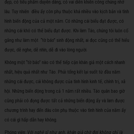
đẹp, có tiểu phẩm duyên dáng, có vai diễn khiến công chúng nhớ
lâu. Tuy nhiên điều ấy còn phụ thuộc khá nhiều vào kịch bản và tình
hình biến động của cả một năm. Có những cái biểu đạt được, có
những cái khó có thể biểu đạt được. Khi làm Táo, chúng tôi luôn cố
gắng như làm một “tờ báo” sinh động nhất, ai đọc cũng có thể hiểu
được, dễ nghe, dễ nhìn, dễ đi vào lòng người.
Không một “tờ báo” nào có thể tiếp cận khán giả một cách nhanh
nhất, hiệu quả nhất như Táo. Phải tổng kết lại suốt từ đầu năm
những cái được, cái không được của tình hình kinh tế, chính trị, xã
hội. Những biến động trong cả 1 năm rất nhiều. Táo quân bao giờ
cũng phải cô đọng được tất cả những biến động ấy và làm được
chương trình hay đến đâu còn phụ thuộc vào tình hình của năm ấy
có cái gì hấp dẫn hay không.
Phóng viên:
Với nghệ sĩ như anh, khán giả chờ đợi không chỉ là