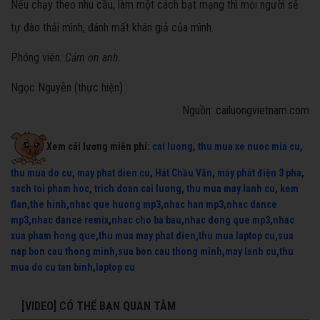
Nếu chạy theo nhu cầu, làm một cách bạt mạng thì mỗi người sẽ
tự đào thải mình, đánh mất khán giả của mình.
Phóng viên:
Cảm ơn anh.
Ngọc Nguyễn (thực hiện)
Nguồn: cailuongvietnam.com
Xem cải lương miễn phí:
cai luong
,
thu mua xe nuoc mia cu
,
thu mua do cu
,
may phat dien cu
,
Hát Chầu Văn
,
máy phát điện 3 pha
,
sach toi pham hoc
,
trich doan cai luong
,
thu mua may lanh cu
,
kem
flan
,
the hinh
,
nhac que huong mp3
,
nhac han mp3
,
nhac dance
mp3
,
nhac dance remix
,
nhac cho ba bau
,
nhac dong que mp3
,
nhac
xua pham hong que
,
thu mua may phat dien
,
thu mua laptop cu
,
sua
nap bon cau thong minh
,
sua bon cau thong minh
,
may lanh cu
,
thu
mua do cu tan binh
,
laptop cu
[VIDEO] CÓ THỂ BẠN QUAN TÂM