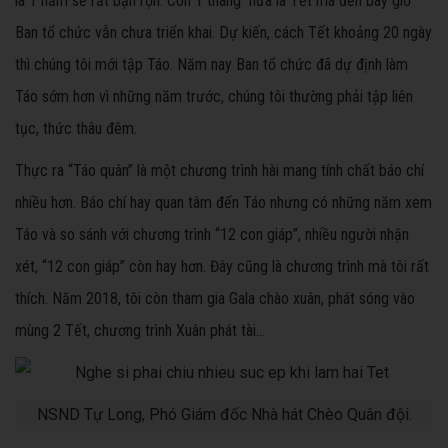
là 1 năm sẽ rất bận rộn. Còn 1 tháng nữa là Tết mà đến bây giờ
Ban tổ chức vẫn chưa triển khai. Dự kiến, cách Tết khoảng 20 ngày
thì chúng tôi mới tập Táo. Năm nay Ban tổ chức đã dự định làm
Táo sớm hơn vì những năm trước, chúng tôi thường phải tập liên
tục, thức thâu đêm.
Thực ra “Táo quân” là một chương trình hài mang tính chất báo chí
nhiều hơn. Báo chí hay quan tâm đến Táo nhưng có những năm xem
Táo và so sánh với chương trình “12 con giáp”, nhiều người nhận
xét, “12 con giáp” còn hay hơn. Đây cũng là chương trình mà tôi rất
thích. Năm 2018, tôi còn tham gia Gala chào xuân, phát sóng vào
mùng 2 Tết, chương trình Xuân phát tài…
NSND Tự Long, Phó Giám đốc Nhà hát Chèo Quân đội.