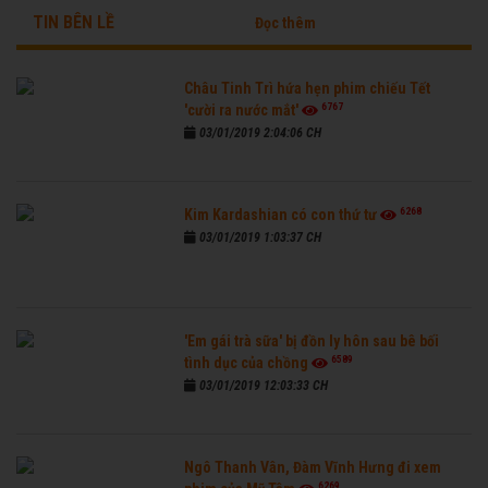
TIN BÊN LỀ
Đọc thêm
Châu Tinh Trì hứa hẹn phim chiếu Tết
6767
'cười ra nước mắt'
03/01/2019 2:04:06 CH
6268
Kim Kardashian có con thứ tư
03/01/2019 1:03:37 CH
'Em gái trà sữa' bị đồn ly hôn sau bê bối
6589
tình dục của chồng
03/01/2019 12:03:33 CH
Ngô Thanh Vân, Đàm Vĩnh Hưng đi xem
6269