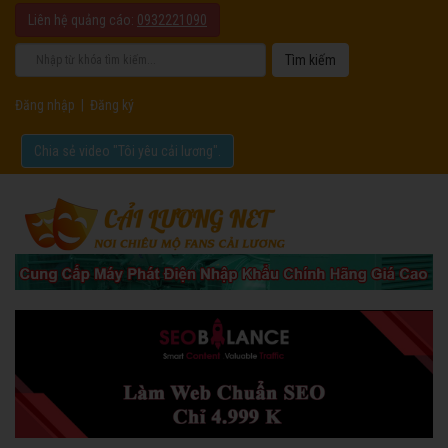
Liên hệ quảng cáo:
0932221090
Đăng nhập
|
Đăng ký
Chia sẻ video "Tôi yêu cải lương".