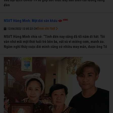
sau đại dịch Covid-19 sẽ góp sức thúc đẩy sàn diễn cải lương sáng
đèn
4880
NSƯT Hùng Minh: Một đời sân khấu
Xem chi tiết
12/04/2022 12:05:23 CH
NSƯT Hùng Minh chia sẻ: “Tính đến nay cũng đã 65 năm đi hát. Tôi
vẫn nhớ mãi một thời tuổi trẻ bôn ba, vất vả vì miếng cơm, manh áo.
Ngẫm nghĩ thấy cuộc đời mình cũng có nhiều may mắn, được ông Tổ
nghề thương, nên từ một cậu bé nghèo chẳng biết hát xướng là gì,
trong dòng đời xuôi ngược nhận được những cơ may để từng bước
thành danh với nghiệp ca diễn”.