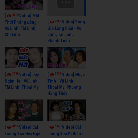
4110
[
Video] Một
3658
[
Video] Sóng
Thời Phóng Đãng -
Vũ Linh, Tài Linh,
Gió Làng Chài - Vũ
Chí Linh
Linh, Tài Linh,
Khánh Tuấn
3768
3439
[
Video] Dãy
[
Video] Nhạc
Ngân Hà - Vũ Linh,
Tình - Vũ Linh,
Tài Linh, Thoại Mỹ
Thoại Mỹ, Phương
Hồng Thủy
4114
3965
[
Video] Cải
[
Video] Cải
Lương Xưa Hãy Ngủ
Lương Xưa Đi Biển -