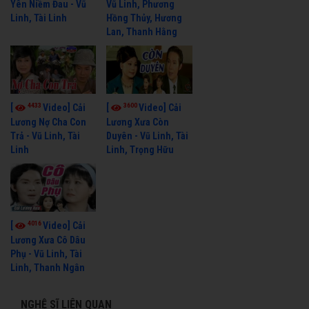
Yên Niềm Đau - Vũ
Vũ Linh, Phương
Linh, Tài Linh
Hồng Thủy, Hương
Lan, Thanh Hằng
4433
3600
[
Video] Cải
[
Video] Cải
Lương Nợ Cha Con
Lương Xưa Còn
Trả - Vũ Linh, Tài
Duyên - Vũ Linh, Tài
Linh
Linh, Trọng Hữu
4016
[
Video] Cải
Lương Xưa Cô Dâu
Phụ - Vũ Linh, Tài
Linh, Thanh Ngân
NGHỆ SĨ LIÊN QUAN