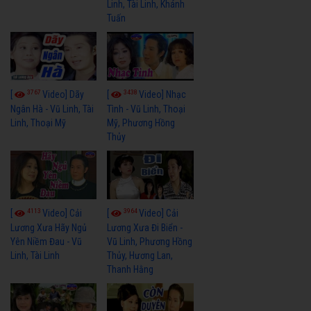
Linh, Tài Linh, Khánh
Tuấn
3767
3438
[
Video] Dãy
[
Video] Nhạc
Ngân Hà - Vũ Linh, Tài
Tình - Vũ Linh, Thoại
Linh, Thoại Mỹ
Mỹ, Phương Hồng
Thủy
4113
3964
[
Video] Cải
[
Video] Cải
Lương Xưa Hãy Ngủ
Lương Xưa Đi Biển -
Yên Niềm Đau - Vũ
Vũ Linh, Phương Hồng
Linh, Tài Linh
Thủy, Hương Lan,
Thanh Hằng