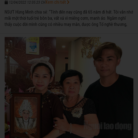
Xem chi tiết
12/04/2022 12:05:23 CH
NSƯT Hùng Minh chia sẻ: “Tính đến nay cũng đã 65 năm đi hát. Tôi vẫn nhớ
mãi một thời tuổi trẻ bôn ba, vất vả vì miếng cơm, manh áo. Ngẫm nghĩ
thấy cuộc đời mình cũng có nhiều may mắn, được ông Tổ nghề thương,
nên từ một cậu bé nghèo chẳng biết hát xướng là gì, trong dòng đời xuôi
ngược nhận được những cơ may để từng bước thành danh với nghiệp ca
diễn”.