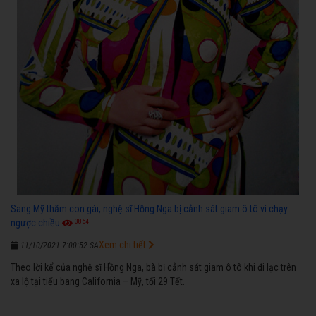
Sang Mỹ thăm con gái, nghệ sĩ Hồng Nga bị cảnh sát giam ô tô vì chạy
3864
ngược chiều
Xem chi tiết
11/10/2021 7:00:52 SA
Theo lời kể của nghệ sĩ Hồng Nga, bà bị cảnh sát giam ô tô khi đi lạc trên
xa lộ tại tiểu bang California – Mỹ, tối 29 Tết.