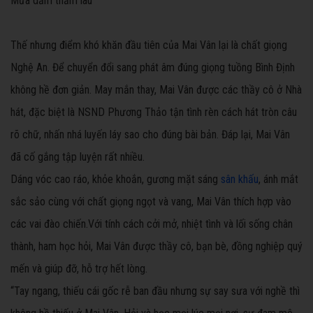
Mưa dầm thấm lâu
Thế nhưng điểm khó khăn đầu tiên của Mai Vân lại là chất giọng
Nghệ An. Để chuyển đổi sang phát âm đúng giọng tuồng Bình Định
không hề đơn giản. May mắn thay, Mai Vân được các thầy cô ở Nhà
hát, đặc biệt là NSND Phương Thảo tận tình rèn cách hát tròn câu
rõ chữ, nhấn nhá luyến láy sao cho đúng bài bản. Đáp lại, Mai Vân
đã cố gắng tập luyện rất nhiều.
Dáng vóc cao ráo, khỏe khoắn, gương mặt sáng
sân khấu
, ánh mắt
sắc sảo cùng với chất giọng ngọt và vang, Mai Vân thích hợp vào
các vai đào chiến.Với tính cách cởi mở, nhiệt tình và lối sống chân
thành, ham học hỏi, Mai Vân được thầy cô, bạn bè, đồng nghiệp quý
mến và giúp đỡ, hỗ trợ hết lòng.
“Tay ngang, thiếu cái gốc rễ ban đầu nhưng sự say sưa với nghề thì