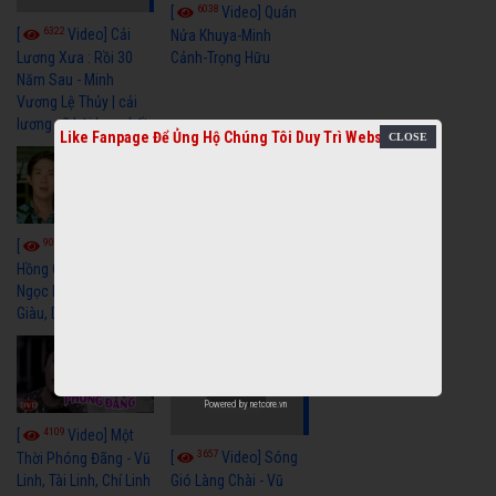
6038
[
Video] Quán
6322
[
Video] Cải
Nửa Khuya-Minh
Cảnh-Trọng Hữu
Lương Xưa : Rồi 30
Năm Sau - Minh
Vương Lệ Thủy | cải
lương xã hội hay nhất
Like Fanpage Để Ủng Hộ Chúng Tôi Duy Trì Website
9056
7349
[
Video] Bông
[
Video] Khi
Hồng Cài Áo - Vũ Linh,
Hoa Trà Nở - Vũ Linh,
Ngọc Huyền, Ngọc
Tài Linh
Giàu, Diệp Lang
Powered by
netcore.vn
4109
[
Video] Một
3657
[
Video] Sóng
Thời Phóng Đãng - Vũ
Linh, Tài Linh, Chí Linh
Gió Làng Chài - Vũ