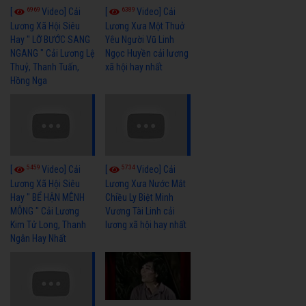
6969
6389
[
Video] Cải
[
Video] Cải
Lương Xã Hội Siêu
Lương Xưa Một Thuở
Hay " LỠ BƯỚC SANG
Yêu Người Vũ Linh
NGANG " Cải Lương Lệ
Ngọc Huyền cải lương
Thuỷ, Thanh Tuấn,
xã hội hay nhất
Hồng Nga
5459
5734
[
Video] Cải
[
Video] Cải
Lương Xã Hội Siêu
Lương Xưa Nước Mắt
Hay " BỂ HẬN MÊNH
Chiều Ly Biệt Minh
MÔNG " Cải Lương
Vương Tài Linh cải
Kim Tử Long, Thanh
lương xã hội hay nhất
Ngân Hay Nhất