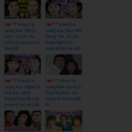
7665
6918
[
Video] Cải
[
Video] Cải
Lương Xưa : Đời Cô
Lương Xưa : Nước Mắt
Diễm - Vũ Linh Tài
Chung Tình - Vũ Linh
Linh | cải lương xã hội
Thanh Ngân | cải
hay nhất
lương xã hội hay nhất
6055
6679
[
Video] Cải
[
Video] Cải
Lương Xưa : Nghĩa Cũ
Lương Minh Vương Lệ
Tình Xưa - Minh
Thuỷ Hay Nhất - Cải
Vương Thoại Mỹ | cải
Lương Xã Hội Xưa Bất
lương xã hội hay nhất
Hủ