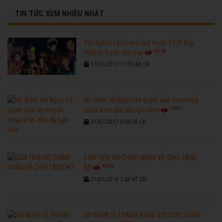
TIN TỨC XEM NHIỀU NHẤT
260 tuồng cải lương xưa trước 1975 hay
96198
nhất từ trước đến nay
17/07/2017 11:33:48 CH
Mr. Đàm, Hồ Ngọc Hà quyết add facebook
76301
nhau vì tin đồn đã nghỉ chơi
31/07/2017 5:03:06 CH
CON TRAI NS CHINH NHẪN VỀ CHỊU TANG
42975
BỐ
31/01/2016 1:08:47 CH
NỮ NGHỆ SĨ THANH HẰNG VỚI CUỘC SỐNG