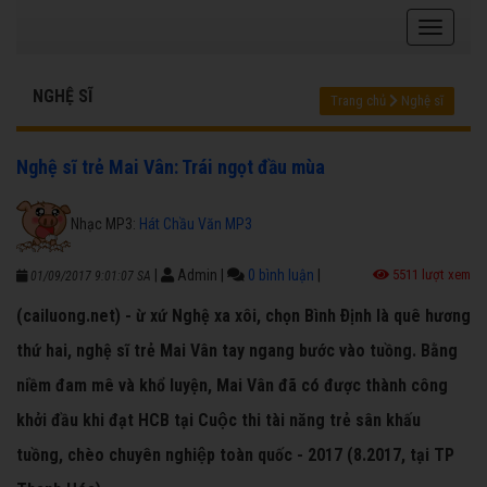
NGHỆ SĨ
Trang chủ
Nghệ sĩ
Nghệ sĩ trẻ Mai Vân: Trái ngọt đầu mùa
Nhạc MP3:
Hát Chầu Văn MP3
|
Admin
|
0 bình luận
|
5511 lượt xem
01/09/2017 9:01:07 SA
(cailuong.net) - ừ xứ Nghệ xa xôi, chọn Bình Ðịnh là quê hương
thứ hai, nghệ sĩ trẻ Mai Vân tay ngang bước vào tuồng. Bằng
niềm đam mê và khổ luyện, Mai Vân đã có được thành công
khởi đầu khi đạt HCB tại Cuộc thi tài năng trẻ sân khấu
tuồng, chèo chuyên nghiệp toàn quốc - 2017 (8.2017, tại TP