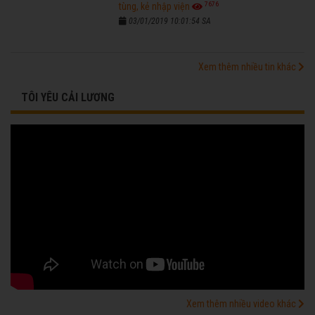
7676
tùng, kẻ nhập viện
03/01/2019 10:01:54 SA
Xem thêm nhiều tin khác
TÔI YÊU CẢI LƯƠNG
Xem thêm nhiều video khác