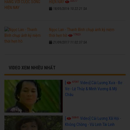
32577
HIỆN NAY
18/05/2016 10:22:21 SA
Ngọc Lan - Thanh Bình chụp ảnh kỷ niệm
17823
thời hẹn hò
21/09/2017 11:02:37 SA
VIDEO XEM NHIỀU NHẤT
67087
[
Video] Cải Lương Xưa - Bơ
Vơ - Lệ Thủy & Minh Vương & Mỹ
Châu
50841
[
Video] Cải Lương Xã Hội -
Không Chồng - Vũ Linh Tài Linh