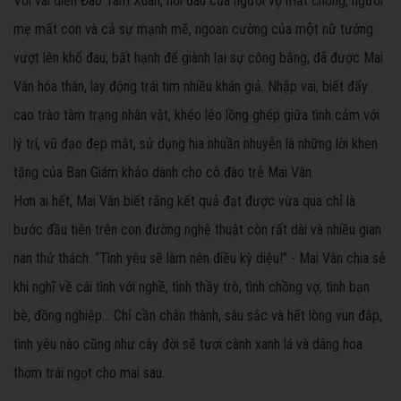
Với vai diễn Đào Tam Xuân, nỗi đau của người vợ mất chồng, người
mẹ mất con và cả sự mạnh mẽ, ngoan cường của một nữ tướng
vượt lên khổ đau, bất hạnh để giành lại sự công bằng, đã được Mai
Vân hóa thân, lay động trái tim nhiều khán giả. Nhập vai, biết đẩy
cao trào tâm trạng nhân vật, khéo léo lồng ghép giữa tình cảm với
lý trí, vũ đạo đẹp mắt, sử dụng hia nhuần nhuyễn là những lời khen
tặng của Ban Giám khảo dành cho cô đào trẻ Mai Vân.
Hơn ai hết, Mai Vân biết rằng kết quả đạt được vừa qua chỉ là
bước đầu tiên trên con đường nghệ thuật còn rất dài và nhiều gian
nan thử thách. “Tình yêu sẽ làm nên điều kỳ diệu!” - Mai Vân chia sẻ
khi nghĩ về cái tình với nghề, tình thầy trò, tình chồng vợ, tình bạn
bè, đồng nghiệp… Chỉ cần chân thành, sâu sắc và hết lòng vun đắp,
tình yêu nào cũng như cây đời sẽ tươi cành xanh lá và dâng hoa
thơm trái ngọt cho mai sau.