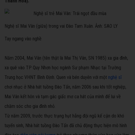
Thanh Hóa).
Nghệ sĩ Mai Vân (giữa) trong vai Đào Tam Xuân. Ảnh: SAO LY
Tay ngang vào nghề
Năm 2004, Mai Vân (tên thật là Mai Thị Vân, SN 1985) xa gia đình,
xa quê vào TP Quy Nhơn học ngành Sư phạm Nhạc tại Trường
Trung học VHNT Bình Định. Quen và bén duyên với một
nghệ sĩ
chơi nhạc ở Nhà hát tuồng Đào Tấn, năm 2006 sau khi tốt nghiệp,
Mai Vân kết hôn và tạm gác giấc mơ ca hát của mình để lui về
chăm sóc cho gia đình nhỏ.
Từ năm 2009, trước thực trạng hụt hẫng đội ngũ kế cận do khó
tuyển sinh, Nhà hát tuồng Đào Tấn đã chủ động thực hiện mô hình