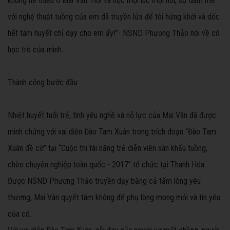
không hề thiếu ở Mai Vân. Hỏi và học mọi lúc mọi nơi, sự đam mê
với nghệ thuật tuồng của em đã truyền lửa để tôi hứng khởi và dốc
hết tâm huyết chỉ dạy cho em ấy!”- NSND Phương Thảo nói về cô
học trò của mình.
Thành công bước đầu
Nhiệt huyết tuổi trẻ, tình yêu nghề và nỗ lực của Mai Vân đã được
minh chứng với vai diễn Đào Tam Xuân trong trích đoạn “Đào Tam
Xuân đề cờ” tại “Cuộc thi tài năng trẻ diễn viên sân khấu tuồng,
chèo chuyên nghiệp toàn quốc - 2017” tổ chức tại Thanh Hóa.
Được NSND Phương Thảo truyền dạy bằng cả tấm lòng yêu
thương, Mai Vân quyết tâm không để phụ lòng mong mỏi và tin yêu
của cô.