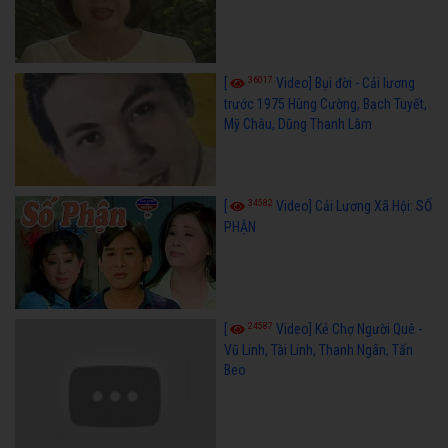
36017
[
Video] Bụi đời - Cải lương
trước 1975 Hùng Cường, Bạch Tuyết,
Mỹ Châu, Dũng Thanh Lâm
34582
[
Video] Cải Lương Xã Hội: SỐ
PHẬN
24587
[
Video] Kẻ Chợ Người Quê -
Vũ Linh, Tài Linh, Thanh Ngân, Tấn
Beo