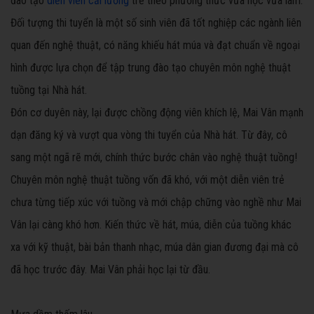
đào tạo
diễn viên cải lương
trẻ theo phương thức vừa học vừa làm.
Đối tượng thi tuyển là một số sinh viên đã tốt nghiệp các ngành liên
quan đến nghệ thuật, có năng khiếu hát múa và đạt chuẩn về ngoại
hình được lựa chọn để tập trung đào tạo chuyên môn nghệ thuật
tuồng tại Nhà hát.
Đón cơ duyên này, lại được chồng động viên khích lệ, Mai Vân mạnh
dạn đăng ký và vượt qua vòng thi tuyển của Nhà hát. Từ đây, cô
sang một ngã rẽ mới, chính thức bước chân vào nghệ thuật tuồng!
Chuyên môn nghệ thuật tuồng vốn đã khó, với một diễn viên trẻ
chưa từng tiếp xúc với tuồng và mới chập chững vào nghề như Mai
Vân lại càng khó hơn. Kiến thức về hát, múa, diễn của tuồng khác
xa với kỹ thuật, bài bản thanh nhạc, múa dân gian đương đại mà cô
đã học trước đây. Mai Vân phải học lại từ đầu.