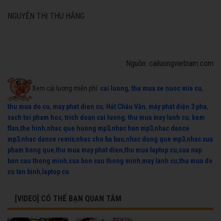
NGUYỄN THỊ THU HẰNG
Nguồn: cailuongvietnam.com
Xem cải lương miễn phí:
cai luong
,
thu mua xe nuoc mia cu
,
thu mua do cu
,
may phat dien cu
,
Hát Chầu Văn
,
máy phát điện 3 pha
,
sach toi pham hoc
,
trich doan cai luong
,
thu mua may lanh cu
,
kem
flan
,
the hinh
,
nhac que huong mp3
,
nhac han mp3
,
nhac dance
mp3
,
nhac dance remix
,
nhac cho ba bau
,
nhac dong que mp3
,
nhac xua
pham hong que
,
thu mua may phat dien
,
thu mua laptop cu
,
sua nap
bon cau thong minh
,
sua bon cau thong minh
,
may lanh cu
,
thu mua do
cu tan binh
,
laptop cu
[VIDEO] CÓ THỂ BẠN QUAN TÂM