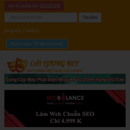
Liên hệ quảng cáo:
0932221090
Đăng nhập
|
Đăng ký
Chia sẻ video "Tôi yêu cải lương".