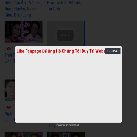
Hồng Cài Áo - Vũ Linh,
Hoa Trà Nở - Vũ Linh,
Ngọc Huyền, Ngọc
Tài Linh
Giàu, Diệp Lang
4111
[
Video] Một
Like Fanpage Để Ủng Hộ Chúng Tôi Duy Trì Website
3659
[
Video] Sóng
Thời Phóng Đãng - Vũ
Linh, Tài Linh, Chí Linh
Gió Làng Chài - Vũ
Linh, Tài Linh, Khánh
Tuấn
3770
3442
[
Video] Dãy
[
Video] Nhạc
Ngân Hà - Vũ Linh, Tài
Tình - Vũ Linh, Thoại
Linh, Thoại Mỹ
Mỹ, Phương Hồng
Thủy
Powered by
netcore.vn