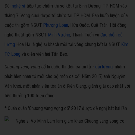
Đôi
nghệ sĩ
tiếp tục chấm thi sơ kết tại Bình Dương, TP HCM vào
tháng 7. Vòng cuối được tổ chức tại TP HCM. Ban huấn luyện của
cuộc thi gồm NSƯT
Phượng Loan
, Hữu Quốc, Quế Trân. Hội đồng
nghệ thuật gồm NSƯT
Minh Vương
, Thanh Tuấn và
đạo diễn cải
lương
Hoa Hạ. Nghệ sĩ khách mời tại vòng chung kết là NSƯT
Kim
Tử Long
và diễn viên hài Tấn Beo.
Chuông vàng vọng cổ
là cuộc thi đờn ca tài tử -
cải lương
, nhằm
phát hiện nhân tố mới cho bộ môn ca cổ. Năm 2017, anh Nguyễn
Văn Khởi, một nhân viên tòa án ở Kiên Giang, giành giải cao nhất với
tiền thưởng 100 triệu đồng.
* Quán quân 'Chuông vàng vọng cổ' 2017 được đề nghị hát hai lần