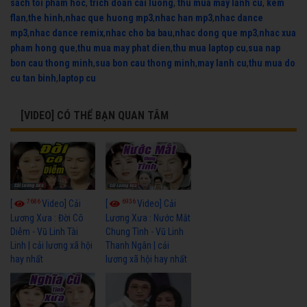
sach toi pham hoc
,
trich doan cai luong
,
thu mua may lanh cu
,
kem
flan
,
the hinh
,
nhac que huong mp3
,
nhac han mp3
,
nhac dance
mp3
,
nhac dance remix
,
nhac cho ba bau
,
nhac dong que mp3
,
nhac xua
pham hong que
,
thu mua may phat dien
,
thu mua laptop cu
,
sua nap
bon cau thong minh
,
sua bon cau thong minh
,
may lanh cu
,
thu mua do
cu tan binh
,
laptop cu
[VIDEO] CÓ THỂ BẠN QUAN TÂM
7686
6936
[
Video] Cải
[
Video] Cải
Lương Xưa : Đời Cô
Lương Xưa : Nước Mắt
Diễm - Vũ Linh Tài
Chung Tình - Vũ Linh
Linh | cải lương xã hội
Thanh Ngân | cải
hay nhất
lương xã hội hay nhất