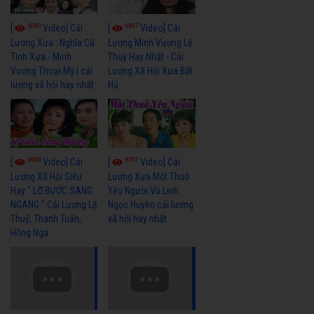
6080
6697
[
Video] Cải
[
Video] Cải
Lương Xưa : Nghĩa Cũ
Lương Minh Vương Lệ
Tình Xưa - Minh
Thuỷ Hay Nhất - Cải
Vương Thoại Mỹ | cải
Lương Xã Hội Xưa Bất
lương xã hội hay nhất
Hủ
6990
6397
[
Video] Cải
[
Video] Cải
Lương Xã Hội Siêu
Lương Xưa Một Thuở
Hay " LỠ BƯỚC SANG
Yêu Người Vũ Linh
NGANG " Cải Lương Lệ
Ngọc Huyền cải lương
Thuỷ, Thanh Tuấn,
xã hội hay nhất
Hồng Nga