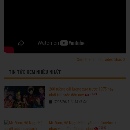
Xem thêm nhiều video khác
TIN TỨC XEM NHIỀU NHẤT
260 tuồng cải lương xưa trước 1975 hay
96221
nhất từ trước đến nay
17/07/2017 11:33:48 CH
Mr. Đàm, Hồ Ngọc Hà quyết add facebook
76309
nhau vì tin đồn đã nghỉ chơi