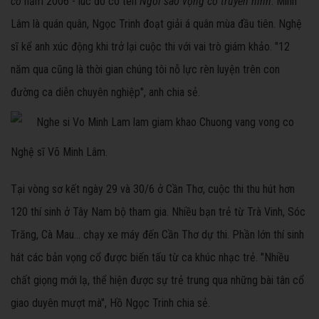
cổ
năm 2006 - lúc đó có tên
Ngôi sao vọng cổ truyền hình
. Minh
Lâm là quán quân, Ngọc Trinh đoạt giải á quân mùa đầu tiên. Nghệ
sĩ kể anh xúc động khi trở lại cuộc thi với vai trò giám khảo. "12
năm qua cũng là thời gian chúng tôi nỗ lực rèn luyện trên con
đường ca diễn chuyên nghiệp", anh chia sẻ.
Nghệ sĩ Võ Minh Lâm.
Tại vòng sơ kết ngày 29 và 30/6 ở Cần Thơ, cuộc thi thu hút hơn
120 thí sinh ở Tây Nam bộ tham gia. Nhiều bạn trẻ từ Trà Vinh, Sóc
Trăng, Cà Mau... chạy xe máy đến Cần Thơ dự thi. Phần lớn thí sinh
hát các bản vọng cổ được biến tấu từ ca khúc nhạc trẻ. "Nhiều
chất giọng mới lạ, thể hiện được sự trẻ trung qua những bài tân cổ
giao duyên mượt mà", Hồ Ngọc Trinh chia sẻ.