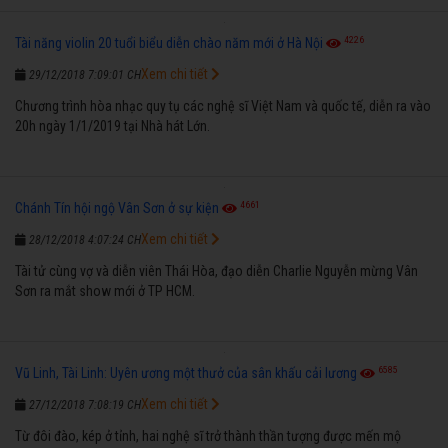
4226
Tài năng violin 20 tuổi biểu diễn chào năm mới ở Hà Nội
Xem chi tiết
29/12/2018 7:09:01 CH
Chương trình hòa nhạc quy tụ các nghệ sĩ Việt Nam và quốc tế, diễn ra vào
20h ngày 1/1/2019 tại Nhà hát Lớn.
4661
Chánh Tín hội ngộ Vân Sơn ở sự kiện
Xem chi tiết
28/12/2018 4:07:24 CH
Tài tử cùng vợ và diễn viên Thái Hòa, đạo diễn Charlie Nguyễn mừng Vân
Sơn ra mắt show mới ở TP HCM.
6585
Vũ Linh, Tài Linh: Uyên ương một thưở của sân khấu cải lương
Xem chi tiết
27/12/2018 7:08:19 CH
Từ đôi đào, kép ở tỉnh, hai nghệ sĩ trở thành thần tượng được mến mộ