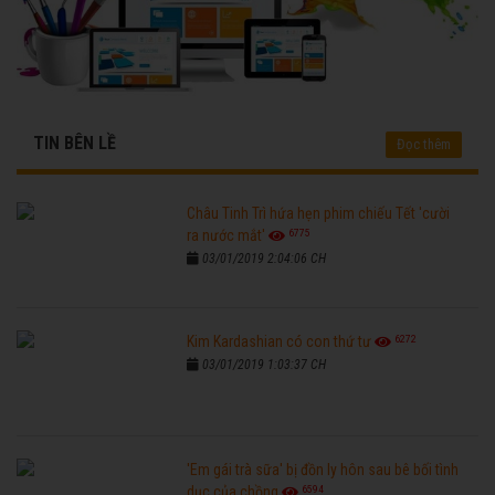
TIN BÊN LỀ
Đọc thêm
Châu Tinh Trì hứa hẹn phim chiếu Tết 'cười
6775
ra nước mắt'
03/01/2019 2:04:06 CH
6272
Kim Kardashian có con thứ tư
03/01/2019 1:03:37 CH
'Em gái trà sữa' bị đồn ly hôn sau bê bối tình
6594
dục của chồng