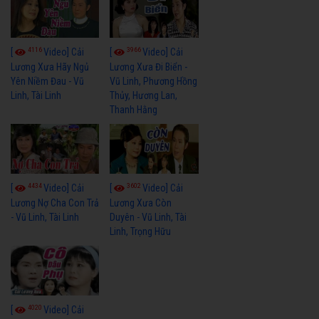
4116
3966
[
Video] Cải
[
Video] Cải
Lương Xưa Hãy Ngủ
Lương Xưa Đi Biển -
Yên Niềm Đau - Vũ
Vũ Linh, Phương Hồng
Linh, Tài Linh
Thủy, Hương Lan,
Thanh Hằng
4434
3602
[
Video] Cải
[
Video] Cải
Lương Nợ Cha Con Trả
Lương Xưa Còn
- Vũ Linh, Tài Linh
Duyên - Vũ Linh, Tài
Linh, Trọng Hữu
4020
[
Video] Cải