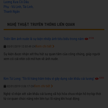
Lương Xưa Cô Dâu
Phụ - Vũ Linh, Tài Linh,
Thanh Ngân
NGHỆ THUẬT TRUYỀN THỐNG LIÊN QUAN
5136
Triển lãm ảnh nude là sự kiện nhiếp ảnh tiêu biểu trong năm
Xem chi tiết
03/01/2019 12:03:49 CH
Sự kiện được nhận xét thu hút sự quan tâm của công chúng, giúp người
xem có cái nhìn cởi mở hơn về ảnh nude.
5355
Kim Tử Long: 'Tôi lỗ hàng trăm triệu vì gây dựng sân khấu cải lương'
Xem chi tiết
02/01/2019 5:06:17 CH
Nghệ sĩ nhận xét sân khấu cải lương xã hội hóa chưa nhận hỗ trợ kịp thời
từ cơ quan chức năng nên liên tục lỗ nặng khi hoạt động.