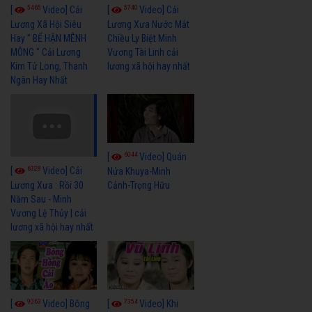
5465
5740
[
Video] Cải
[
Video] Cải
Lương Xã Hội Siêu
Lương Xưa Nước Mắt
Hay " BỂ HẬN MÊNH
Chiều Ly Biệt Minh
MÔNG " Cải Lương
Vương Tài Linh cải
Kim Tử Long, Thanh
lương xã hội hay nhất
Ngân Hay Nhất
6044
[
Video] Quán
6328
[
Video] Cải
Nửa Khuya-Minh
Cảnh-Trọng Hữu
Lương Xưa : Rồi 30
Năm Sau - Minh
Vương Lệ Thủy | cải
lương xã hội hay nhất
9063
7354
[
Video] Bông
[
Video] Khi