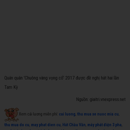
Quán quân 'Chuông vàng vọng cổ' 2017 được đề nghị hát hai lần
Tam Kỳ
Nguồn: giaitri.vnexpress.net
Xem cải lương miễn phí:
cai luong
,
thu mua xe nuoc mia cu
,
thu mua do cu
,
may phat dien cu
,
Hát Chầu Văn
,
máy phát điện 3 pha
,