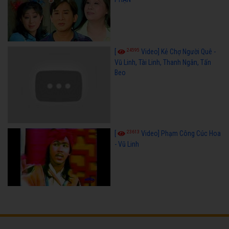
24595
[
Video] Kẻ Chợ Người Quê -
Vũ Linh, Tài Linh, Thanh Ngân, Tấn
Beo
23613
[
Video] Phạm Công Cúc Hoa
- Vũ Linh