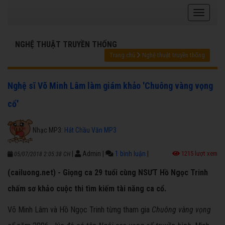
NGHỆ THUẬT TRUYỀN THỐNG
Trang chủ
Nghệ thuật truyền thống
Nghệ sĩ Võ Minh Lâm làm giám khảo 'Chuông vàng vọng
cổ'
Nhạc MP3:
Hát Chầu Văn MP3
|
Admin
|
1 bình luận
|
1215 lượt xem
05/07/2018 2:05:38 CH
(cailuong.net) - Giọng ca 29 tuổi cùng NSƯT Hồ Ngọc Trinh
chấm sơ khảo cuộc thi tìm kiếm tài năng ca cổ.
Võ Minh Lâm và Hồ Ngọc Trinh từng tham gia
Chuông vàng vọng