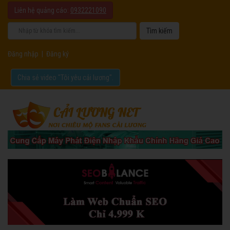
Liên hệ quảng cáo:
0932221090
Đăng nhập
|
Đăng ký
Chia sẻ video "Tôi yêu cải lương".