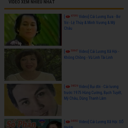
VIDEO XEM NHIỀU NHẤT
67095
[
Video] Cải Lương Xưa - Bơ
Vơ - Lệ Thủy & Minh Vương & Mỹ
Châu
50847
[
Video] Cải Lương Xã Hội -
Không Chồng - Vũ Linh Tài Linh
36026
[
Video] Bụi đời - Cải lương
trước 1975 Hùng Cường, Bạch Tuyết,
Mỹ Châu, Dũng Thanh Lâm
34592
[
Video] Cải Lương Xã Hội: SỐ
PHẬN