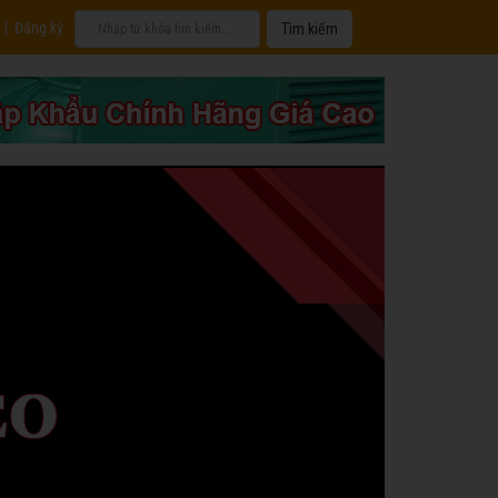
|
Đăng ký