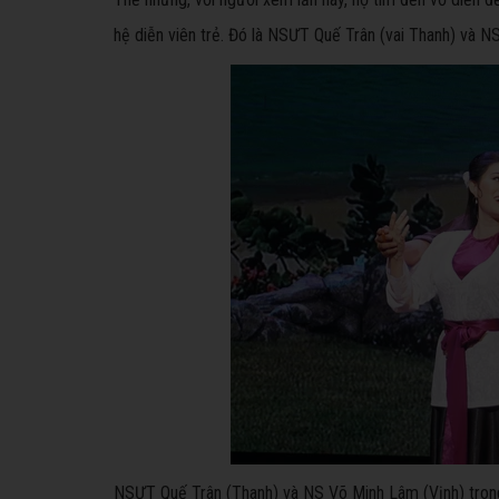
hệ diễn viên trẻ. Đó là NSƯT Quế Trân (vai Thanh) và N
NSƯT Quế Trân (Thanh) và NS Võ Minh Lâm (Vịnh) tron