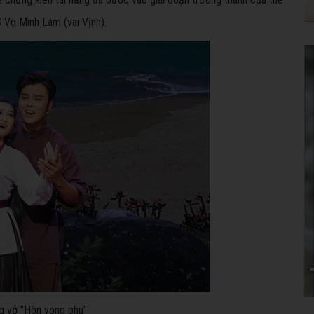
S Võ Minh Lâm (vai Vịnh).
g vở "Hòn vọng phu"