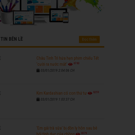
TIN BÊN LỀ
Đọc thêm
Châu Tinh Trì hứa hẹn phim chiếu Tết
6760
'cười ra nước mắt'
03/01/2019 2:04:06 CH
6259
Kim Kardashian có con thứ tư
03/01/2019 1:03:37 CH
'Em gái trà sữa' bị đồn ly hôn sau bê
6579
bối tình dục của chồng