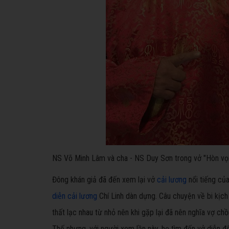
NS Võ Minh Lâm và cha - NS Duy Sơn trong vở "Hòn vọ
Đông khán giả đã đến xem lại vở
cải lương
nổi tiếng củ
diễn cải lương
Chí Linh dàn dựng. Câu chuyện về bi kịch 
thất lạc nhau từ nhỏ nên khi gặp lại đã nên nghĩa vợ ch
Thế nhưng, với người xem lần này, họ tìm đến vở diễn đ