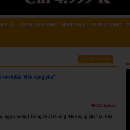
BÊN LỀ
TÔI YÊU CẢI LƯƠNG
NGHỆ THUẬT TRUYỀN THỐNG
T
Trang chủ
Tin tức
n sân khấu "Hòn vọng phu"
2255 lượt xem
hội ngộ cha ruột trong vở cải lương "Hòn vọng phu" tại Nhà