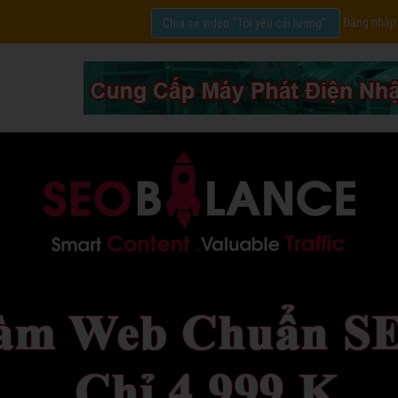
Đăng nhập
Chia sẻ video "Tôi yêu cải lương".