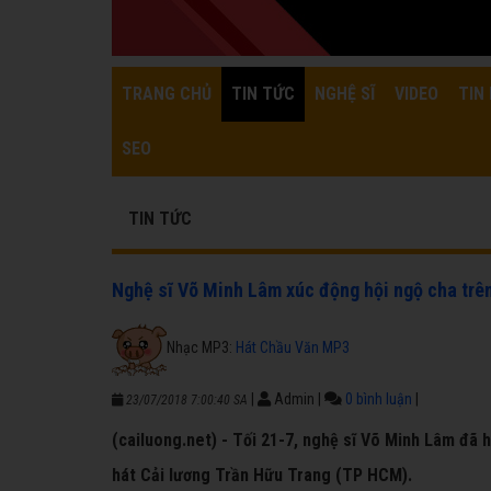
TRANG CHỦ
TIN TỨC
NGHỆ SĨ
VIDEO
TIN 
SEO
TIN TỨC
Nghệ sĩ Võ Minh Lâm xúc động hội ngộ cha trê
Nhạc MP3:
Hát Chầu Văn MP3
|
Admin
|
0 bình luận
|
23/07/2018 7:00:40 SA
(cailuong.net) - Tối 21-7, nghệ sĩ Võ Minh Lâm đã 
hát Cải lương Trần Hữu Trang (TP HCM).