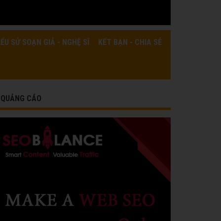
IỂU SỬ SOẠN GIẢ - NGHỆ SĨ
KẾT BẠN - CHIA SẺ
QUẢNG CÁO