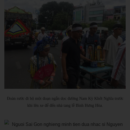
Đoàn rước đi bộ một đoạn ngắn dọc đường Nam Kỳ Khởi Nghĩa trước
khi lên xe để đến nhà tang lễ Bình Hưng Hòa.