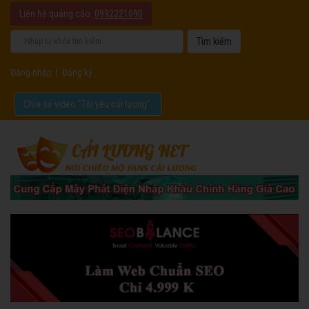
Liên hệ quảng cáo:
0932221090
Đăng nhập
|
Đăng ký
Chia sẻ video "Tôi yêu cải lương".