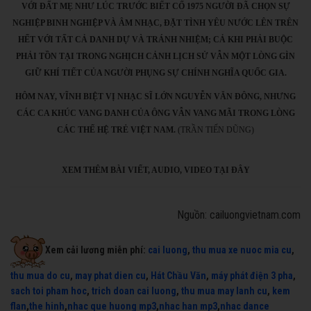
VỚI ĐẤT MẸ NHƯ LÚC TRƯỚC BIẾT CỐ 1975 NGƯỜI ĐÃ CHỌN SỰ
NGHIỆP BINH NGHIỆP VÀ ÂM NHẠC, ĐẶT TÌNH YÊU NƯỚC LÊN TRÊN
HẾT VỚI TẤT CẢ DANH DỰ VÀ TRÁNH NHIỆM; CẢ KHI PHẢI BUỘC
PHẢI TỒN TẠI TRONG NGHỊCH CẢNH LỊCH SỬ VẪN MỘT LÒNG GÌN
GIỮ KHÍ TIẾT CỦA NGƯỜI PHỤNG SỰ CHÍNH NGHĨA QUỐC GIA.
HÔM NAY, VĨNH BIỆT VỊ NHẠC SĨ LỚN NGUYỄN VĂN ĐÔNG, NHƯNG
CÁC CA KHÚC VANG DANH CỦA ÔNG VẪN VANG MÃI TRONG LÒNG
CÁC THẾ HỆ TRẺ VIỆT NAM.
(TRẦN TIẾN DŨNG)
XEM THÊM BÀI VIẾT, AUDIO, VIDEO TẠI ĐÂY
Nguồn: cailuongvietnam.com
Xem cải lương miễn phí:
cai luong
,
thu mua xe nuoc mia cu
,
thu mua do cu
,
may phat dien cu
,
Hát Chầu Văn
,
máy phát điện 3 pha
,
sach toi pham hoc
,
trich doan cai luong
,
thu mua may lanh cu
,
kem
flan
,
the hinh
,
nhac que huong mp3
,
nhac han mp3
,
nhac dance