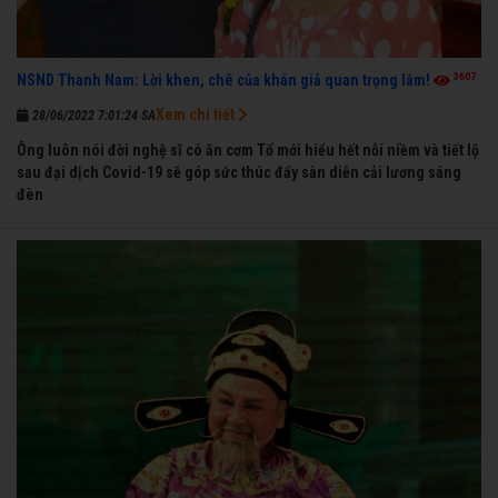
3607
NSND Thanh Nam: Lời khen, chê của khán giả quan trọng lắm!
Xem chi tiết
28/06/2022 7:01:24 SA
Ông luôn nói đời nghệ sĩ có ăn cơm Tổ mới hiểu hết nỗi niềm và tiết lộ
sau đại dịch Covid-19 sẽ góp sức thúc đẩy sàn diễn cải lương sáng
đèn