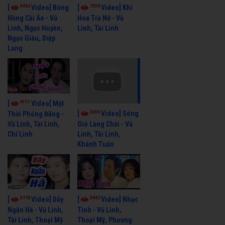
9062
7354
[
Video] Bông
[
Video] Khi
Hồng Cài Áo - Vũ
Hoa Trà Nở - Vũ
Linh, Ngọc Huyền,
Linh, Tài Linh
Ngọc Giàu, Diệp
Lang
4111
[
Video] Một
3659
[
Video] Sóng
Thời Phóng Đãng -
Vũ Linh, Tài Linh,
Gió Làng Chài - Vũ
Chí Linh
Linh, Tài Linh,
Khánh Tuấn
3770
3442
[
Video] Dãy
[
Video] Nhạc
Ngân Hà - Vũ Linh,
Tình - Vũ Linh,
Tài Linh, Thoại Mỹ
Thoại Mỹ, Phương