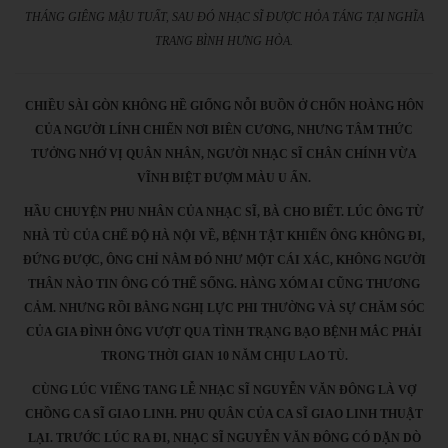
THÁNG GIÊNG MẬU TUẤT, SAU ĐÓ NHẠC SĨ ĐƯỢC HỎA TÁNG TẠI NGHĨA
TRANG BÌNH HƯNG HÒA.
CHIỀU SÀI GÒN KHÔNG HỀ GIỐNG NỖI BUỒN Ở CHỐN HOÀNG HÔN
CỦA NGƯỜI LÍNH CHIẾN NƠI BIÊN CƯƠNG, NHƯNG TÂM THỨC
TƯỞNG NHỚ VỊ QUÂN NHÂN, NGƯỜI NHẠC SĨ CHÂN CHÍNH VỪA
VĨNH BIỆT ĐƯỢM MÀU U ẨN.
HẦU CHUYỆN PHU NHÂN CỦA NHẠC SĨ, BÀ CHO BIẾT. LÚC ÔNG TỪ
NHÀ TÙ CỦA CHẾ ĐỘ HÀ NỘI VỀ, BỆNH TẬT KHIẾN ÔNG KHÔNG ĐI,
ĐỨNG ĐƯỢC, ÔNG CHỈ NẰM ĐÓ NHƯ MỘT CÁI XÁC, KHÔNG NGƯỜI
THÂN NÀO TIN ÔNG CÓ THỂ SỐNG. HÀNG XÓM AI CŨNG THƯƠNG
CẢM. NHƯNG RỒI BẰNG NGHỊ LỰC PHI THƯỜNG VÀ SỰ CHĂM SÓC
CỦA GIA ĐÌNH ÔNG VƯỢT QUA TÌNH TRẠNG BẠO BỆNH MẮC PHẢI
TRONG THỜI GIAN 10 NĂM CHỊU LAO TÙ.
CÙNG LÚC VIẾNG TANG LỄ NHẠC SĨ NGUYỄN VĂN ĐÔNG LÀ VỢ
CHỒNG CA SĨ GIAO LINH. PHU QUÂN CỦA CA SĨ GIAO LINH THUẬT
LẠI. TRƯỚC LÚC RA ĐI, NHẠC SĨ NGUYỄN VĂN ĐÔNG CÓ DẶN DÒ