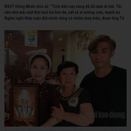
NSƯT Hùng Minh chia sẻ: “Tính đến nay cũng đã 65 năm đi hát. Tôi
vẫn nhớ mãi một thời tuổi trẻ bôn ba, vất vả vì miếng cơm, manh áo.
Ngẫm nghĩ thấy cuộc đời mình cũng có nhiều may mắn, được ông Tổ
nghề thương, nên từ một cậu bé nghèo chẳng biết hát xướng là gì,
trong dòng đời xuôi ngược nhận được những cơ may để từng bước
thành danh với nghiệp ca diễn”.