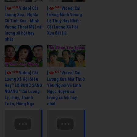
6079
6696
[
Video] Cải
[
Video] Cải
Lương Xưa : Nghĩa
Lương Minh Vương
Cũ Tình Xưa - Minh
Lệ Thuỷ Hay Nhất -
Vương Thoại Mỹ | cải
Cải Lương Xã Hội
lương xã hội hay
Xưa Bất Hủ
nhất
6988
6397
[
Video] Cải
[
Video] Cải
Lương Xã Hội Siêu
Lương Xưa Một Thuở
Hay " LỠ BƯỚC SANG
Yêu Người Vũ Linh
NGANG " Cải Lương
Ngọc Huyền cải
Lệ Thuỷ, Thanh
lương xã hội hay
Tuấn, Hồng Nga
nhất