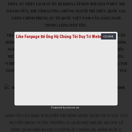
THẤY, SỰ THẬT LỊCH SỬ DÙ BỊ KHỎA LẤP HAY BÔI XÓA Ở MỨC ĐỘ
NÀO ĐI NỮA, THÌ TẤM GƯƠNG NHỮNG NGƯỜI TRÍ THỨC QUỐC GIA
CHÂN CHÍNH PHỤNG SỰ TỔ QUỐC VIỆT NAM VẪN SÁNG NGỜI
TRONG LÒNG DÂN TỘC.
TRONG KHÔNG GIAN GIẢN DỊ CỦA TANG LỄ NHẠC SĨ NGUYỄN VĂN
Like Fanpage Để Ủng Hộ Chúng Tôi Duy Trì Website
ĐÔNG TRÊN ĐƯỜNG NGUYỄN TRỌNG TUYỂN, PHÚ NHUẬN, SÀI GÒN;
NGƯỜI ĐẾN VIẾNG KHÔNG KHỎI XÚC ĐỘNG VÀ CA TỪ BÀI CHIỀU
MƯA BIÊN GIỚI CỦA NHẠC SĨ NGUYỄN VĂN ĐÔNG LẠI VANG LÊN.
“CHIỀU MƯA BIÊN GIỚI ANH ĐI VỀ ĐÂU? SAO CÒN ĐỨNG NGÓNG NƠI
GIANG ĐẦU. KÌA RỪNG CHIỀU ÂM U RÉT MƯỚT. CHỜ NGƯỜI VỀ VUI
TRONG GIÁ BUỐT NGƯỜI VỀ BƠ VƠ…”
Powered by
netcore.vn
LINH CỮU CỦA NHẠC SĨ NGUYỄN VĂN ĐÔNG ĐƯỢC QUÀN TẠI TƯ GIA: 271A
NGUYỄN TRỌNG TUYỂN, PHƯỜNG 10, QUẬN PHÚ NHUẬN, SÀI GÒN. LỄ
ĐỘNG QUAN DIỄN RA VÀO 12 GIỜ NGÀY 2 THÁNG BA, NHẰM NGÀY 15