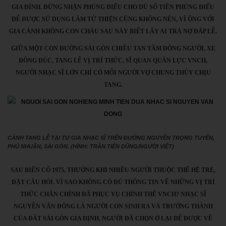
GIA ĐÌNH. ĐỪNG NHẬN PHÚNG ĐIẾU CHO DÙ SỐ TIỀN PHÚNG ĐIẾU
ĐỂ ĐƯỢC SỬ DỤNG LÀM TỪ THIỆN CŨNG KHÔNG NÊN, VÌ ÔNG VỚI
GIA CẢNH KHÔNG CON CHÁU SAU NÀY BIẾT LẤY AI TRẢ NỢ ĐÁP LỄ.
GIỮA MỘT CON ĐƯỜNG SÀI GÒN CHIỀU TAN TẦM ĐÔNG NGƯỜI, XE
ĐÔNG ĐÚC, TANG LỄ VỊ TRÍ THỨC, SĨ QUAN QUÂN LỰC VNCH,
NGƯỜI NHẠC SĨ LỚN CHỈ CÓ MỖI NGƯỜI VỢ CHUNG THỦY CHỊU
TANG.
CẢNH TANG LỄ TẠI TƯ GIA NHẠC SĨ TRÊN ĐƯỜNG NGUYỄN TRỌNG TUYỂN,
PHÚ NHUẬN, SÀI GÒN. (HÌNH: TRẦN TIẾN DŨNG/NGƯỜI VIỆT)
SAU BIẾN CỐ 1975, THƯỜNG KHI NHIỀU NGƯỜI THUỘC THẾ HỆ TRẺ,
ĐẶT CÂU HỎI. VÌ SAO KHÔNG CÓ ĐỦ THÔNG TIN VỀ NHỮNG VỊ TRÍ
THỨC CHÂN CHÍNH ĐÃ PHỤC VỤ CHÍNH THỂ VNCH? NHẠC SĨ
NGUYỄN VĂN ĐÔNG LÀ NGƯỜI CON SINH RA VÀ TRƯỞNG THÀNH
CỦA ĐẤT SÀI GÒN GIA ĐỊNH, NGƯỜI ĐÃ CHỌN Ở LẠI ĐỂ ĐƯỢC VỀ