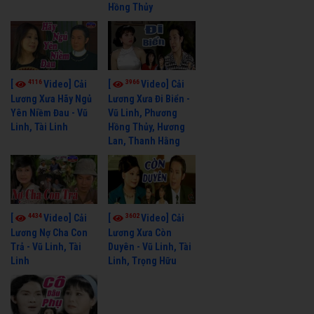
Hồng Thủy
4116
3966
[
Video] Cải
[
Video] Cải
Lương Xưa Hãy Ngủ
Lương Xưa Đi Biển -
Yên Niềm Đau - Vũ
Vũ Linh, Phương
Linh, Tài Linh
Hồng Thủy, Hương
Lan, Thanh Hằng
4434
3602
[
Video] Cải
[
Video] Cải
Lương Nợ Cha Con
Lương Xưa Còn
Trả - Vũ Linh, Tài
Duyên - Vũ Linh, Tài
Linh
Linh, Trọng Hữu