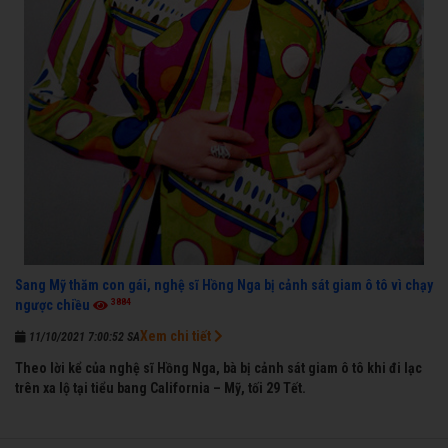
Sang Mỹ thăm con gái, nghệ sĩ Hồng Nga bị cảnh sát giam ô tô vì chạy
3884
ngược chiều
Xem chi tiết
11/10/2021 7:00:52 SA
Theo lời kể của nghệ sĩ Hồng Nga, bà bị cảnh sát giam ô tô khi đi lạc
trên xa lộ tại tiểu bang California – Mỹ, tối 29 Tết.