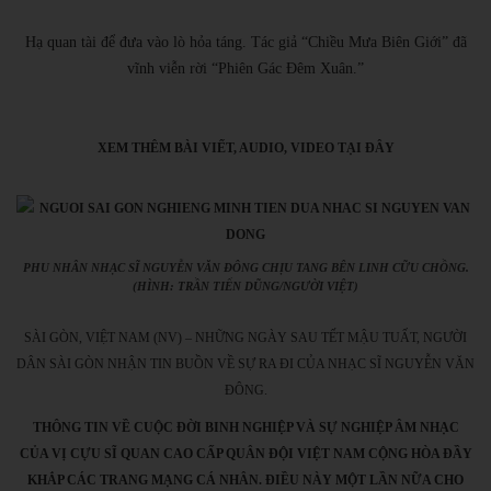
Hạ quan tài để đưa vào lò hỏa táng. Tác giả “Chiều Mưa Biên Giới” đã
vĩnh viễn rời “Phiên Gác Đêm Xuân.”
XEM THÊM BÀI VIẾT, AUDIO, VIDEO TẠI ĐÂY
PHU NHÂN NHẠC SĨ NGUYỄN VĂN ĐÔNG CHỊU TANG BÊN LINH CỮU CHỒNG.
(HÌNH: TRẦN TIẾN DŨNG/NGƯỜI VIỆT)
SÀI GÒN, VIỆT NAM (NV) – NHỮNG NGÀY SAU TẾT MẬU TUẤT, NGƯỜI
DÂN SÀI GÒN NHẬN TIN BUỒN VỀ SỰ RA ĐI CỦA NHẠC SĨ NGUYỄN VĂN
ĐÔNG.
THÔNG TIN VỀ CUỘC ĐỜI BINH NGHIỆP VÀ SỰ NGHIỆP ÂM NHẠC
CỦA VỊ CỰU SĨ QUAN CAO CẤP QUÂN ĐỘI VIỆT NAM CỘNG HÒA ĐẦY
KHẮP CÁC TRANG MẠNG CÁ NHÂN. ĐIỀU NÀY MỘT LẦN NỮA CHO