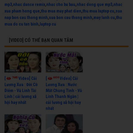
mp3
,
nhac dance remix
,
nhac cho ba bau
,
nhac dong que mp3
,
nhac
xua pham hong que
,
thu mua may phat dien
,
thu mua laptop cu
,
sua
nap bon cau thong minh
,
sua bon cau thong minh
,
may lanh cu
,
thu
mua do cu tan binh
,
laptop cu
[VIDEO] CÓ THỂ BẠN QUAN TÂM
7683
6934
[
Video] Cải
[
Video] Cải
Lương Xưa : Đời Cô
Lương Xưa : Nước
Diễm - Vũ Linh Tài
Mắt Chung Tình - Vũ
Linh | cải lương xã
Linh Thanh Ngân |
hội hay nhất
cải lương xã hội hay
nhất