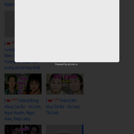
Ngân Hay Nhất
6035
[
Video] Quán
6317
[
Video] Cải
Nửa Khuya-Minh
Cảnh-Trọng Hữu
Lương Xưa : Rồi 30
Năm Sau - Minh
Vương Lệ Thủy | cải
Powered by
netcore.vn
lương xã hội hay nhất
9050
7343
[
Video] Bông
[
Video] Khi
Hồng Cài Áo - Vũ Linh,
Hoa Trà Nở - Vũ Linh,
Ngọc Huyền, Ngọc
Tài Linh
Giàu, Diệp Lang