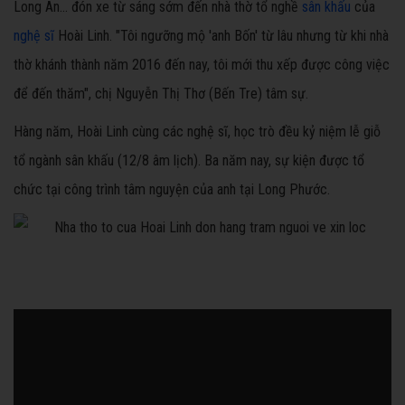
Long An... đón xe từ sáng sớm đến nhà thờ tổ nghề
sân khấu
của
nghệ sĩ
Hoài Linh. "Tôi ngưỡng mộ 'anh Bốn' từ lâu nhưng từ khi nhà
thờ khánh thành năm 2016 đến nay, tôi mới thu xếp được công việc
để đến thăm", chị Nguyễn Thị Thơ (Bến Tre) tâm sự.
Hàng năm, Hoài Linh cùng các nghệ sĩ, học trò đều kỷ niệm lễ giỗ
tổ ngành sân khấu (12/8 âm lịch). Ba năm nay, sự kiện được tổ
chức tại công trình tâm nguyện của anh tại Long Phước.