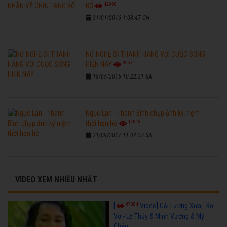
42968
BỐ
31/01/2016 1:08:47 CH
NỮ NGHỆ SĨ THANH HẰNG VỚI CUỘC SỐNG
32571
HIỆN NAY
18/05/2016 10:22:21 SA
Ngọc Lan - Thanh Bình chụp ảnh kỷ niệm
17818
thời hẹn hò
21/09/2017 11:02:37 SA
VIDEO XEM NHIỀU NHẤT
67084
[
Video] Cải Lương Xưa - Bơ
Vơ - Lệ Thủy & Minh Vương & Mỹ
Châu