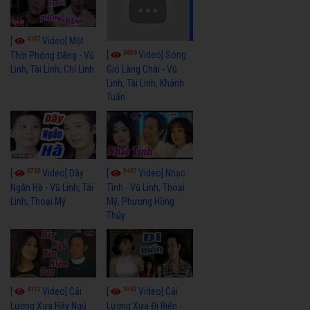
4107
[
Video] Một
3656
[
Video] Sóng
Thời Phóng Đãng - Vũ
Linh, Tài Linh, Chí Linh
Gió Làng Chài - Vũ
Linh, Tài Linh, Khánh
Tuấn
3765
3437
[
Video] Dãy
[
Video] Nhạc
Ngân Hà - Vũ Linh, Tài
Tình - Vũ Linh, Thoại
Linh, Thoại Mỹ
Mỹ, Phương Hồng
Thủy
4112
3962
[
Video] Cải
[
Video] Cải
Lương Xưa Hãy Ngủ
Lương Xưa Đi Biển -