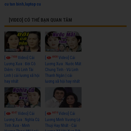
cu tan binh
,
laptop cu
[VIDEO] CÓ THỂ BẠN QUAN TÂM
7658
6908
[
Video] Cải
[
Video] Cải
Lương Xưa : Đời Cô
Lương Xưa : Nước Mắt
Diễm - Vũ Linh Tài
Chung Tình - Vũ Linh
Linh | cải lương xã hội
Thanh Ngân | cải
hay nhất
lương xã hội hay nhất
6047
6674
[
Video] Cải
[
Video] Cải
Lương Xưa : Nghĩa Cũ
Lương Minh Vương Lệ
Tình Xưa - Minh
Thuỷ Hay Nhất - Cải