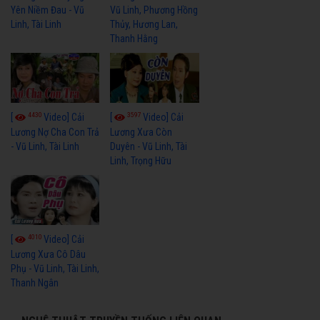
Yên Niềm Đau - Vũ
Vũ Linh, Phương Hồng
Linh, Tài Linh
Thủy, Hương Lan,
Thanh Hằng
4430
3597
[
Video] Cải
[
Video] Cải
Lương Nợ Cha Con Trả
Lương Xưa Còn
- Vũ Linh, Tài Linh
Duyên - Vũ Linh, Tài
Linh, Trọng Hữu
4010
[
Video] Cải
Lương Xưa Cô Dâu
Phụ - Vũ Linh, Tài Linh,
Thanh Ngân