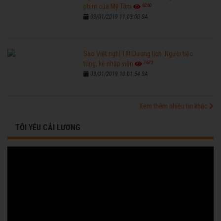
6260
phim của Mỹ Tâm
03/01/2019 11:03:00 SA
Sao Việt nghỉ Tết Dương lịch: Người tiệc
7673
tùng, kẻ nhập viện
03/01/2019 10:01:54 SA
Xem thêm nhiều tin khác
TÔI YÊU CẢI LƯƠNG