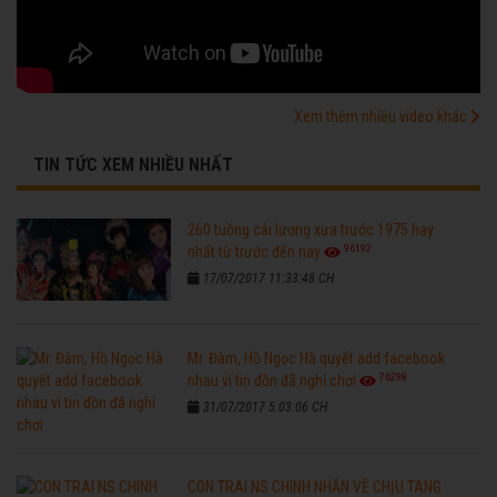
Xem thêm nhiều video khác
TIN TỨC XEM NHIỀU NHẤT
260 tuồng cải lương xưa trước 1975 hay
96192
nhất từ trước đến nay
17/07/2017 11:33:48 CH
Mr. Đàm, Hồ Ngọc Hà quyết add facebook
76298
nhau vì tin đồn đã nghỉ chơi
31/07/2017 5:03:06 CH
CON TRAI NS CHINH NHẪN VỀ CHỊU TANG