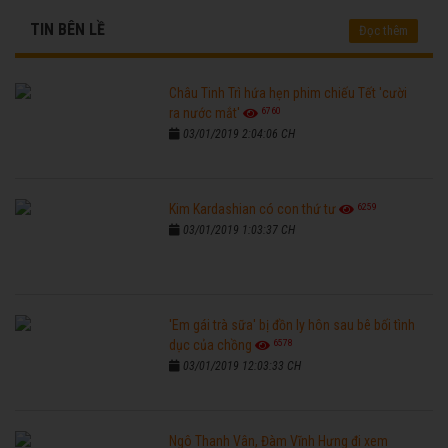
TIN BÊN LỀ
Đọc thêm
Châu Tinh Trì hứa hẹn phim chiếu Tết 'cười
6760
ra nước mắt'
03/01/2019 2:04:06 CH
6259
Kim Kardashian có con thứ tư
03/01/2019 1:03:37 CH
'Em gái trà sữa' bị đồn ly hôn sau bê bối tình
6578
dục của chồng
03/01/2019 12:03:33 CH
Ngô Thanh Vân, Đàm Vĩnh Hưng đi xem