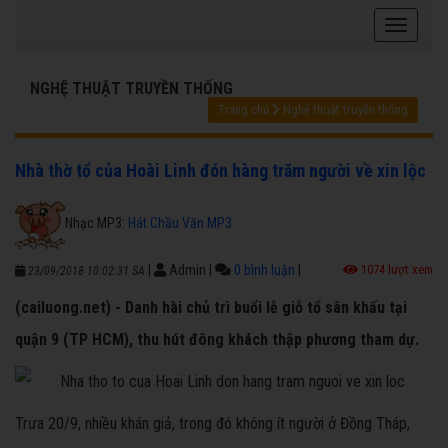
NGHỆ THUẬT TRUYỀN THỐNG
Trang chủ
Nghệ thuật truyền thống
Nhà thờ tổ của Hoài Linh đón hàng trăm người về xin lộc
Nhạc MP3:
Hát Chầu Văn MP3
|
Admin
|
0 bình luận
|
1074 lượt xem
23/09/2018 10:02:31 SA
(cailuong.net) - Danh hài chủ trì buổi lễ giỗ tổ sân khấu tại
quận 9 (TP HCM), thu hút đông khách thập phương tham dự.
Trưa 20/9, nhiều khán giả, trong đó không ít người ở Đồng Tháp,