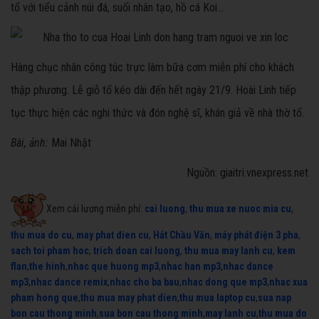
tổ với tiểu cảnh núi đá, suối nhân tạo, hồ cá Koi...
Hàng chục nhân công túc trực làm bữa cơm miễn phí cho khách
thập phương. Lễ giỗ tổ kéo dài đến hết ngày 21/9. Hoài Linh tiếp
tục thực hiện các nghi thức và đón nghệ sĩ, khán giả về nhà thờ tổ.
Bài, ảnh:
Mai Nhật
Nguồn: giaitri.vnexpress.net
Xem cải lương miễn phí:
cai luong
,
thu mua xe nuoc mia cu
,
thu mua do cu
,
may phat dien cu
,
Hát Chầu Văn
,
máy phát điện 3 pha
,
sach toi pham hoc
,
trich doan cai luong
,
thu mua may lanh cu
,
kem
flan
,
the hinh
,
nhac que huong mp3
,
nhac han mp3
,
nhac dance
mp3
,
nhac dance remix
,
nhac cho ba bau
,
nhac dong que mp3
,
nhac xua
pham hong que
,
thu mua may phat dien
,
thu mua laptop cu
,
sua nap
bon cau thong minh
,
sua bon cau thong minh
,
may lanh cu
,
thu mua do