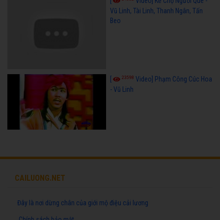
[
Video] Kẻ Chợ Người Quê -
Vũ Linh, Tài Linh, Thanh Ngân, Tấn
Beo
23598
[
Video] Phạm Công Cúc Hoa
- Vũ Linh
CAILUONG.NET
Đây là nơi dừng chân của giới mộ điệu cải lương
Chính sách bảo mật