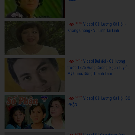
50837
[
Video] Cải Lương Xã Hội -
Không Chồng - Vũ Linh Tài Linh
36012
[
Video] Bụi đời - Cải lương
trước 1975 Hùng Cường, Bạch Tuyết,
Mỹ Châu, Dũng Thanh Lâm
34574
[
Video] Cải Lương Xã Hội: SỐ
PHẬN
24582