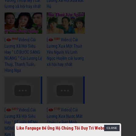
Vương Thoại Mỹ | cải
Lương Xã Hội Xưa Bất
lương xã hội hay nhất
Hủ
6964
6380
[
Video] Cải
[
Video] Cải
Lương Xã Hội Siêu
Lương Xưa Một Thuở
Hay " LỠ BƯỚC SANG
Yêu Người Vũ Linh
NGANG " Cải Lương Lệ
Ngọc Huyền cải lương
Thuỷ, Thanh Tuấn,
xã hội hay nhất
Hồng Nga
5456
5730
[
Video] Cải
[
Video] Cải
Lương Xã Hội Siêu
Lương Xưa Nước Mắt
Hay " BỂ HẬN MÊNH
Chiều Ly Biệt Minh
Like Fanpage Để Ủng Hộ Chúng Tôi Duy Trì Website
MÔNG " Cải Lương
Vương Tài Linh cải
Kim Tử Long, Thanh
lương xã hội hay nhất