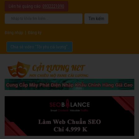
Liên hệ quảng cáo:
0932221090
Đăng nhập
|
Đăng ký
Chia sẻ video "Tôi yêu cải lương".