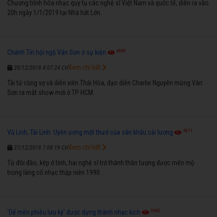
Chương trình hòa nhạc quy tụ các nghệ sĩ Việt Nam và quốc tế, diễn ra vào
20h ngày 1/1/2019 tại Nhà hát Lớn.
4649
Chánh Tín hội ngộ Vân Sơn ở sự kiện
Xem chi tiết
28/12/2018 4:07:24 CH
Tài tử cùng vợ và diễn viên Thái Hòa, đạo diễn Charlie Nguyễn mừng Vân
Sơn ra mắt show mới ở TP HCM.
6571
Vũ Linh, Tài Linh: Uyên ương một thưở của sân khấu cải lương
Xem chi tiết
27/12/2018 7:08:19 CH
Từ đôi đào, kép ở tỉnh, hai nghệ sĩ trở thành thần tượng được mến mộ
trong làng cổ nhạc thập niên 1990.
3662
'Dế mèn phiêu lưu ký' được dựng thành nhạc kịch