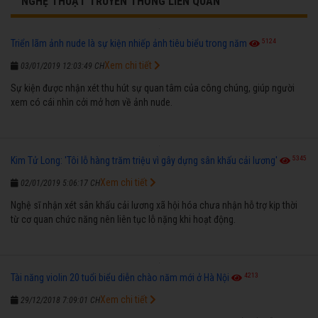
NGHỆ THUẬT TRUYỀN THỐNG LIÊN QUAN
5124
Triển lãm ảnh nude là sự kiện nhiếp ảnh tiêu biểu trong năm
Xem chi tiết
03/01/2019 12:03:49 CH
Sự kiện được nhận xét thu hút sự quan tâm của công chúng, giúp người
xem có cái nhìn cởi mở hơn về ảnh nude.
5345
Kim Tử Long: 'Tôi lỗ hàng trăm triệu vì gây dựng sân khấu cải lương'
Xem chi tiết
02/01/2019 5:06:17 CH
Nghệ sĩ nhận xét sân khấu cải lương xã hội hóa chưa nhận hỗ trợ kịp thời
từ cơ quan chức năng nên liên tục lỗ nặng khi hoạt động.
4213
Tài năng violin 20 tuổi biểu diễn chào năm mới ở Hà Nội
Xem chi tiết
29/12/2018 7:09:01 CH