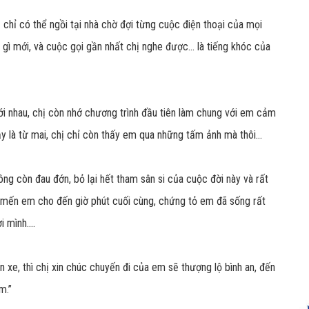
chỉ có thể ngồi tại nhà chờ đợi từng cuộc điện thoại của mọi
 gì mới, và cuộc gọi gần nhất chị nghe được... là tiếng khóc của
ới nhau, chị còn nhớ chương trình đầu tiên làm chung với em cảm
y là từ mai, chị chỉ còn thấy em qua những tấm ảnh mà thôi...
ông còn đau đớn, bỏ lại hết tham sân si của cuộc đời này và rất
êu mến em cho đến giờ phút cuối cùng, chứng tỏ em đã sống rất
 mình....
xe, thì chị xin chúc chuyến đi của em sẽ thượng lộ bình an, đến
m.”