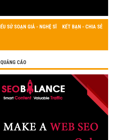
IỂU SỬ SOẠN GIẢ - NGHỆ SĨ
KẾT BẠN - CHIA SẺ
QUẢNG CÁO