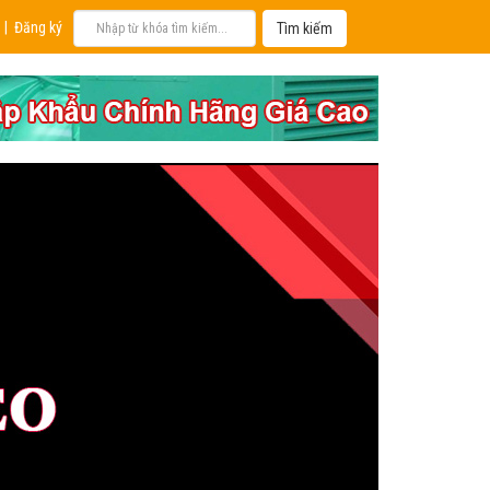
|
Đăng ký