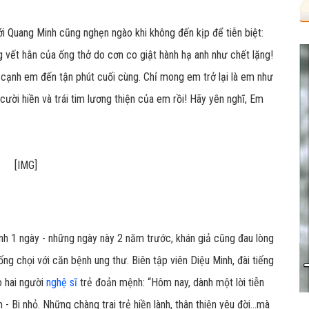
i Quang Minh cũng nghẹn ngào khi không đến kịp để tiễn biệt:
 vết hằn của ống thở do cơn co giật hành hạ anh như chết lặng!
cạnh em đến tận phút cuối cùng. Chỉ mong em trở lại là em như
cười hiền và trái tim lương thiện của em rồi! Hãy yên nghĩ, Em
h 1 ngày - những ngày này 2 năm trước, khán giả cũng đau lòng
hống chọi với căn bệnh ung thư. Biên tập viên Diệu Minh, đài tiếng
 hai người
nghệ sĩ
trẻ đoản mệnh: “Hôm nay, dành một lời tiễn
 Bi nhỏ. Những chàng trai trẻ hiền lành, thân thiện yêu đời...mà