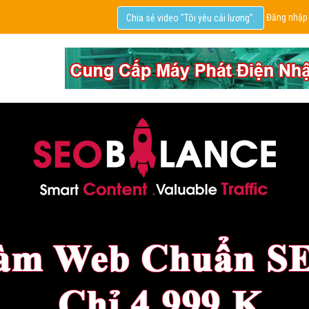
Đăng nhập
Chia sẻ video "Tôi yêu cải lương".