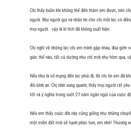
Chị thấy buồn khi không thể đến thăm em được, nên chị 
người. Mọi người gọi và nhắn tin cho chị mỗi lúc có điều
mọi người... vậy là kì tích đã không xuất hiện...
Chị nghĩ về những lúc chị em mình gặp nhau, đùa giỡn v
giác thế nào, tất cả dường như chỉ mới như hôm qua, vậ
Nếu như là số mạng đến lúc phải đi, thì chị tin em đã kh
đỗi bình an. Chị nhìn xung quanh, thấy mọi người rất y
tốt và ý nghĩa trong suốt 27 năm ngắn ngủi của cuộc đời
Nếu em thấy cuộc đời này cũng giống như những chuyến 
một miền đất mới sẽ hạnh phúc hơn, em nhé! Thương e