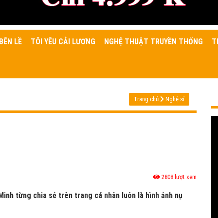
BÊN LỀ
TÔI YÊU CẢI LƯƠNG
NGHỆ THUẬT TRUYỀN THỐNG
T
Trang chủ
Nghệ sĩ
2808 lượt xem
inh từng chia sẻ trên trang cá nhân luôn là hình ảnh nụ