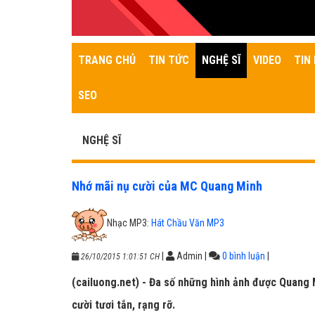
TRANG CHỦ
TIN TỨC
NGHỆ SĨ
VIDEO
TIN 
SEO
NGHỆ SĨ
Nhớ mãi nụ cười của MC Quang Minh
Nhạc MP3:
Hát Chầu Văn MP3
|
Admin
|
0 bình luận
|
26/10/2015 1:01:51 CH
(cailuong.net) - Đa số những hình ảnh được Quang M
cười tươi tắn, rạng rỡ.