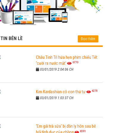
TIN BÊN LỀ
Đọc thêm
Châu Tinh Trì hứa hẹn phim chiếu Tết
6770
'cười ra nước mắt'
03/01/2019 2:04:06 CH
6270
Kim Kardashian có con thứ tư
03/01/2019 1:03:37 CH
'Em gái trà sữa' bị đồn ly hôn sau bê
6591
bối tình dục của chồng