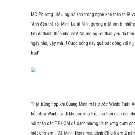
MC Phương Hiếu, người anh trong nghề khá thân thiết vớ
“Anh đến trễ rồi Minh Lê à! Nhìn gương mặt em bị những
Em đi thanh thản nhé em! Những người thân yêu đã bên 
ngày nào, vậy mà...! Cuộc sống này quá bất công với nụ 
trai!”
Thật trùng hợp khi Quang Minh mất trước Wanbi Tuấn An
tiễn đưa Wanbi ra đi khi còn khá trẻ, sau thời gian dài c
nói nhân dân TPHCM đã dành những lời thương cảm cho
biệt cho em - Dế Minh. Ngày mai, dành để giỗ em 2 năm -