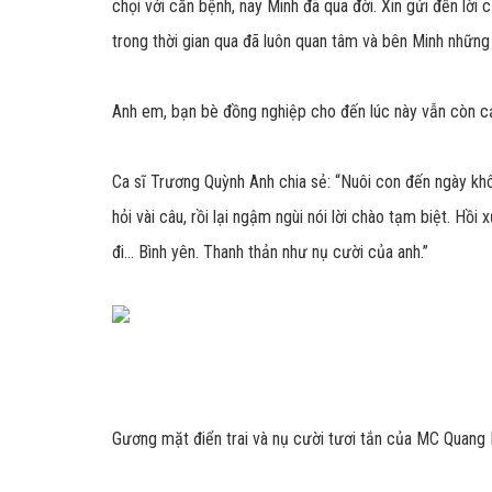
chọi với căn bệnh, nay Minh đã qua đời. Xin gửi đến lời
trong thời gian qua đã luôn quan tâm và bên Minh những 
Anh em, bạn bè đồng nghiệp cho đến lúc này vẫn còn cả
Ca sĩ Trương Quỳnh Anh chia sẻ: “Nuôi con đến ngày khô
hỏi vài câu, rồi lại ngậm ngùi nói lời chào tạm biệt. Hồ
đi... Bình yên. Thanh thản như nụ cười của anh.”
Gương mặt điển trai và nụ cười tươi tắn của MC Quang