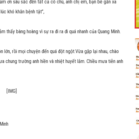
 cảm ơn sâu sắc đến tất cả cô chú, anh chị em, bạn bè gần xa
lúc khó khăn bệnh tật”,
m thấy bàng hoàng vì sự ra đi ra đi quá nhanh của Quang Minh.
Like Fanpage Để Ủng Hộ Chúng Tôi Duy Trì Website
n lớn, rồi mọi chuyện đến quá đột ngột.Vừa gặp lại nhau, chào
i xưa chung trường anh hiền và nhiệt huyết lắm. Chiều mưa tiễn anh
Powered by
netcore.vn
 Minh