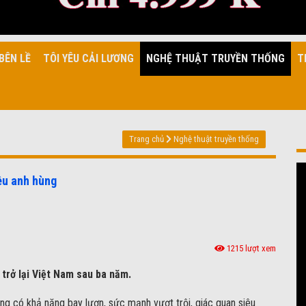
BÊN LỀ
TÔI YÊU CẢI LƯƠNG
NGHỆ THUẬT TRUYỀN THỐNG
T
Trang chủ
Nghệ thuật truyền thống
iêu anh hùng
1215 lượt xem
 trở lại Việt Nam sau ba năm.
ùng có khả năng bay lượn, sức mạnh vượt trội, giác quan siêu