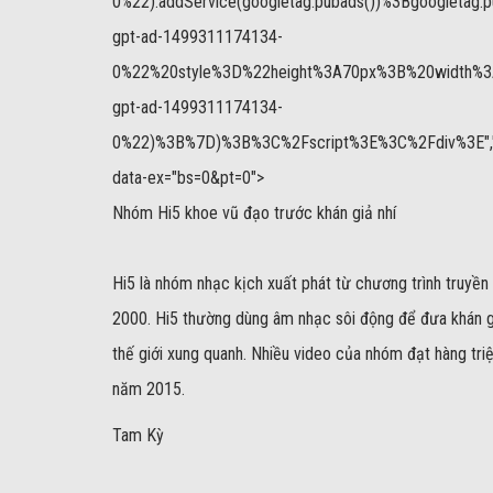
0%22).addService(googletag.pubads())%3Bgoogletag.
gpt-ad-1499311174134-
0%22%20style%3D%22height%3A70px%3B%20width%3A4
gpt-ad-1499311174134-
0%22)%3B%7D)%3B%3C%2Fscript%3E%3C%2Fdiv%3E","size":"
data-ex="bs=0&pt=0">
Nhóm Hi5 khoe vũ đạo trước khán giả nhí
Hi5 là nhóm nhạc kịch xuất phát từ chương trình truyền
2000. Hi5 thường dùng âm nhạc sôi động để đưa khán gi
thế giới xung quanh. Nhiều video của nhóm đạt hàng tr
năm 2015.
Tam Kỳ