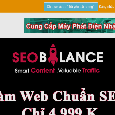
Đăng nhập
Chia sẻ video "Tôi yêu cải lương".