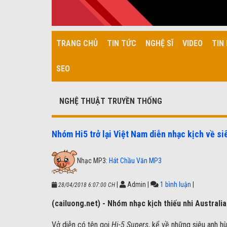
TRANG CHỦ
TIN TỨC
NGHỆ SĨ
VIDEO
TIN 
SEO
NGHỆ THUẬT TRUYỀN THỐNG
Nhóm Hi5 trở lại Việt Nam diễn nhạc kịch về s
Nhạc MP3:
Hát Chầu Văn MP3
|
Admin
|
1 bình luận
|
28/04/2018 6:07:00 CH
(cailuong.net) - Nhóm nhạc kịch thiếu nhi Australia
Vở diễn có tên gọi
Hi-5 Supers
, kể về những siêu anh h