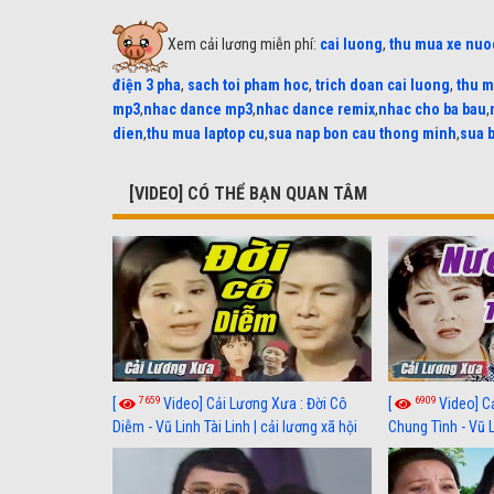
Xem cải lương miễn phí:
cai luong
,
thu mua xe nuo
điện 3 pha
,
sach toi pham hoc
,
trich doan cai luong
,
thu m
mp3
,
nhac dance mp3
,
nhac dance remix
,
nhac cho ba bau
,
dien
,
thu mua laptop cu
,
sua nap bon cau thong minh
,
sua 
[VIDEO] CÓ THỂ BẠN QUAN TÂM
7659
6909
[
Video] Cải Lương Xưa : Đời Cô
[
Video] C
Diễm - Vũ Linh Tài Linh | cải lương xã hội
Chung Tình - Vũ 
hay nhất
lương xã hội hay