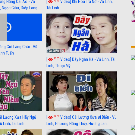
7343
ông Hồng Cài Áo - Vũ
[
Video] Khi Hoa Trà Nở - Vũ Linh,
, Ngọc Giàu, Diệp Lang
Tài Linh
óng Gió Làng Chài - Vũ
hánh Tuấn
3765
[
Video] Dãy Ngân Hà - Vũ Linh, Tài
Linh, Thoại Mỹ
3962
ải Lương Xưa Hãy Ngủ
[
Video] Cải Lương Xưa Đi Biển - Vũ
 Linh, Tài Linh
Linh, Phương Hồng Thủy, Hương Lan,
Thanh Hằng