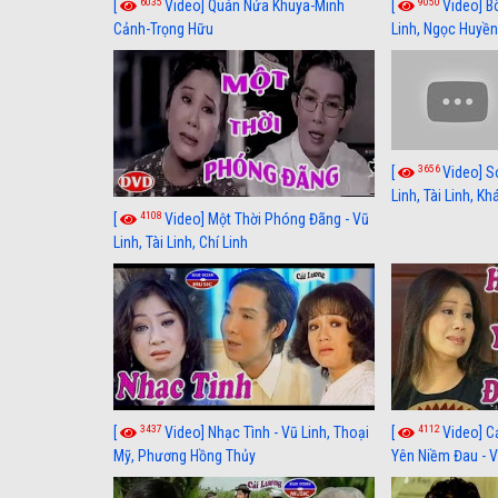
6035
9050
[
Video] Quán Nửa Khuya-Minh
[
Video] B
Cảnh-Trọng Hữu
Linh, Ngọc Huyền
3656
[
Video] S
Linh, Tài Linh, K
4108
[
Video] Một Thời Phóng Đãng - Vũ
Linh, Tài Linh, Chí Linh
3437
4112
[
Video] Nhạc Tình - Vũ Linh, Thoại
[
Video] C
Mỹ, Phương Hồng Thủy
Yên Niềm Đau - Vũ