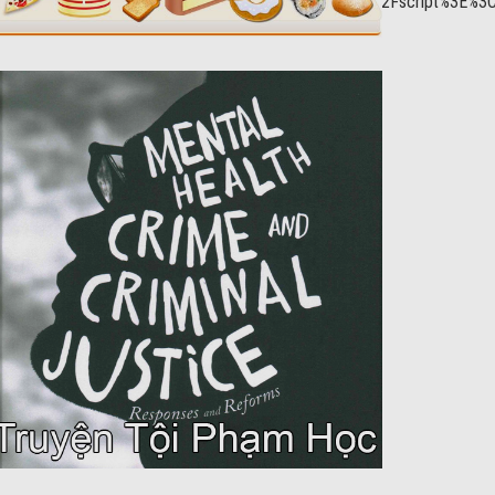
tyDivs()%3Bgoogletag.enableServices()%3B%7D)%3B%3C%2Fscript%3E%3
oogletag.display(%22div-
}]}'