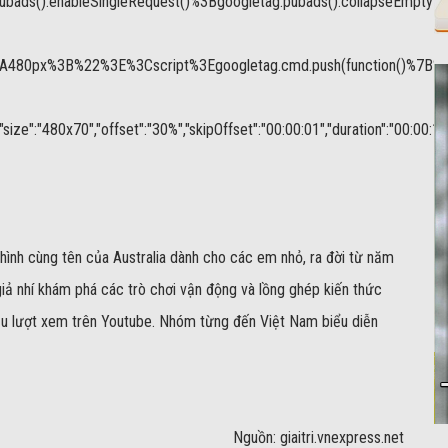
pubads().enableSingleRequest()%3Bgoogletag.pubads().collapseEmp
80px%3B%22%3E%3Cscript%3Egoogletag.cmd.push(function()%7B%20g
480x70","offset":"30%","skipOffset":"00:00:01","duration":"00:00:15"
 hình cùng tên của Australia dành cho các em nhỏ, ra đời từ năm
ả nhí khám phá các trò chơi vận động và lồng ghép kiến thức
iệu lượt xem trên Youtube. Nhóm từng đến Việt Nam biểu diễn
Nguồn: giaitri.vnexpress.net