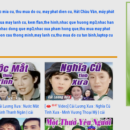
c mia cu
,
thu mua do cu
,
may phat dien cu
,
Hát Chầu Văn
,
máy phát
ua may lanh cu
,
kem flan
,
the hinh
,
nhac que huong mp3
,
nhac han
nhac dong que mp3
,
nhac xua pham hong que
,
thu mua may phat
bon cau thong minh
,
may lanh cu
,
thu mua do cu tan binh
,
laptop cu
6047
ải Lương Xưa : Nước Mắt
[
Video] Cải Lương Xưa : Nghĩa Cũ
Linh Thanh Ngân | cải
Tình Xưa - Minh Vương Thoại Mỹ | cải
 nhất
lương xã hội hay nhất