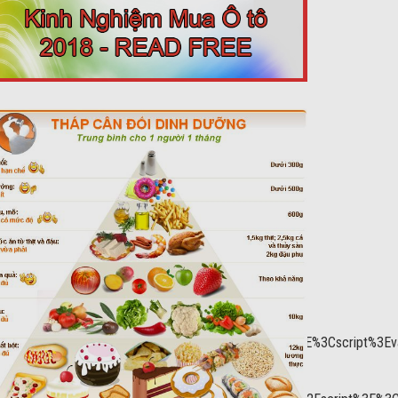
put=vast&unviewed_position_start=1&url=
gservices.com%2Ftag%2Fjs%2Fgpt.js%22%3E%3C%2Fscript%3E%3Cscri