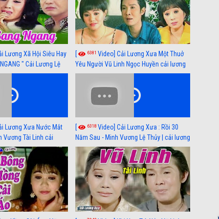
6381
ải Lương Xã Hội Siêu Hay
[
Video] Cải Lương Xưa Một Thuở
NGANG " Cải Lương Lệ
Yêu Người Vũ Linh Ngọc Huyền cải lương
n, Hồng Nga
xã hội hay nhất
6318
ải Lương Xưa Nước Mắt
[
Video] Cải Lương Xưa : Rồi 30
h Vương Tài Linh cải
Năm Sau - Minh Vương Lệ Thủy | cải lương
 nhất
xã hội hay nhất