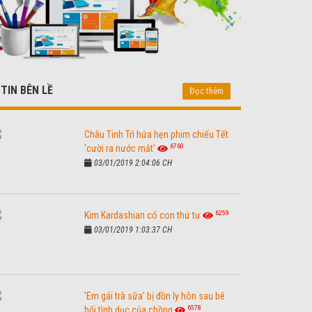
TIN BÊN LỀ
Đọc thêm
Châu Tinh Trì hứa hẹn phim chiếu Tết
6760
'cười ra nước mắt'
03/01/2019 2:04:06 CH
6259
Kim Kardashian có con thứ tư
03/01/2019 1:03:37 CH
'Em gái trà sữa' bị đồn ly hôn sau bê
6578
bối tình dục của chồng