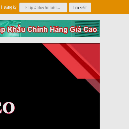
|
Đăng ký