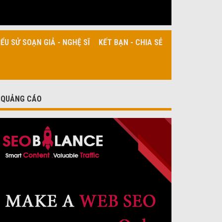
IỂU SỬ SOẠN GIẢ - NGHỆ SĨ
KẾT BẠN - CHIA SẺ
QUẢNG CÁO