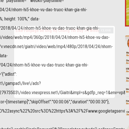
 playsinline="" webkit-playsinline=""
/04/24/nhom-hi5-khoe-vu-dao-truoc-khan-gia-nhi-
 height: 100%;" data-
/2018/04/24/nhom-hi5-khoe-vu-dao-truoc-khan-gia-nhi-
Like Fanpage Để Ủng Hộ Chúng Tôi Duy Trì Website
itri/video/web/mp4/360p/2018/04/24/nhom-hi5-khoe-vu-dao-
//v.vnecdn.net/giaitri/video/web/mp4/480p/2018/04/24/nhom-
data-
/04/24/nhom-hi5-khoe-vu-dao-truoc-khan-gia-nhi-
"adlist":
.net\/gampad\/live\/ads?
973503\/video.vnexpress.net\/Giaitri&impl=s&gdfp_req=1&env=vp&out
Powered by
netcore.vn
or=[timestamp]","skipOffset":"00:00:06","duration":"00:00:30"},
%20async%3D%22async%22%20src%3D%22https%3A%2F%2Fwww.googleta