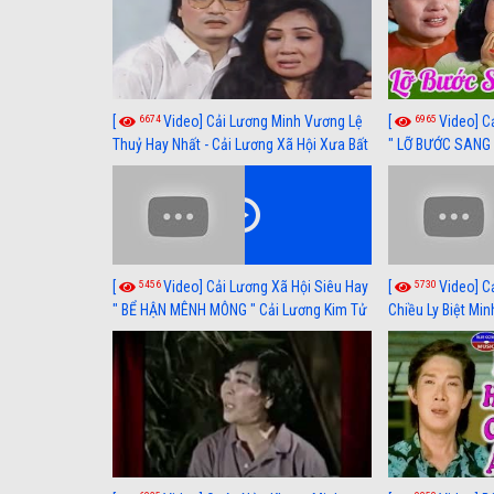
6674
6965
[
Video] Cải Lương Minh Vương Lệ
[
Video] C
Thuỷ Hay Nhất - Cải Lương Xã Hội Xưa Bất
" LỠ BƯỚC SANG 
Hủ
Thuỷ, Thanh Tuấ
5456
5730
[
Video] Cải Lương Xã Hội Siêu Hay
[
Video] C
" BỂ HẬN MÊNH MÔNG " Cải Lương Kim Tử
Chiều Ly Biệt Min
Long, Thanh Ngân Hay Nhất
lương xã hội hay