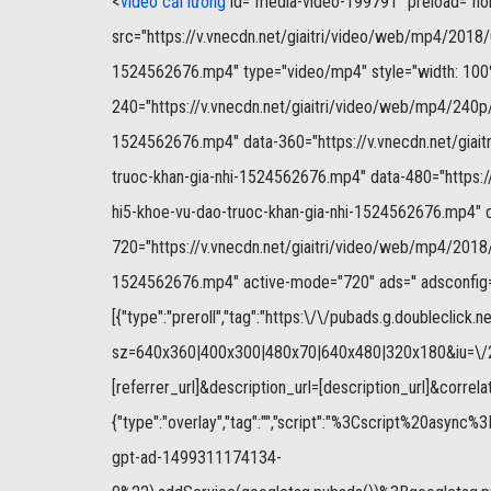
<
video cải lương
id="media-video-199791" preload="none"
src="https://v.vnecdn.net/giaitri/video/web/mp4/2018
1524562676.mp4" type="video/mp4" style="width: 100%;
240="https://v.vnecdn.net/giaitri/video/web/mp4/240p
1524562676.mp4" data-360="https://v.vnecdn.net/gia
truoc-khan-gia-nhi-1524562676.mp4" data-480="https:
hi5-khoe-vu-dao-truoc-khan-gia-nhi-1524562676.mp4" 
720="https://v.vnecdn.net/giaitri/video/web/mp4/2018
1524562676.mp4" active-mode="720" ads='' adsconfig='{
[{"type":"preroll","tag":"https:\/\/pubads.g.doubleclick
sz=640x360|400x300|480x70|640x480|320x180&iu=\/27
[referrer_url]&description_url=[description_url]&correlat
{"type":"overlay","tag":"","script":"%3Cscript
gpt-ad-1499311174134-