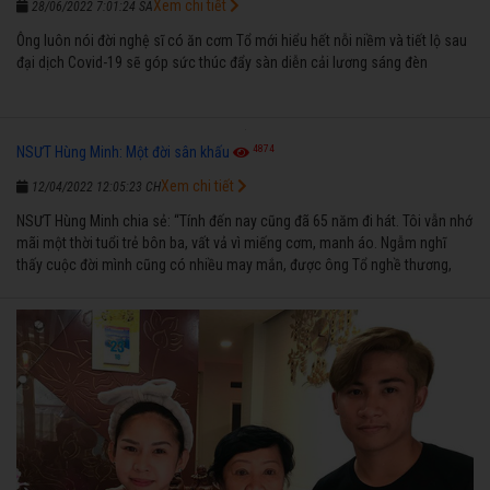
Xem chi tiết
28/06/2022 7:01:24 SA
Ông luôn nói đời nghệ sĩ có ăn cơm Tổ mới hiểu hết nỗi niềm và tiết lộ sau
đại dịch Covid-19 sẽ góp sức thúc đẩy sàn diễn cải lương sáng đèn
4874
NSƯT Hùng Minh: Một đời sân khấu
Xem chi tiết
12/04/2022 12:05:23 CH
NSƯT Hùng Minh chia sẻ: “Tính đến nay cũng đã 65 năm đi hát. Tôi vẫn nhớ
mãi một thời tuổi trẻ bôn ba, vất vả vì miếng cơm, manh áo. Ngẫm nghĩ
thấy cuộc đời mình cũng có nhiều may mắn, được ông Tổ nghề thương,
nên từ một cậu bé nghèo chẳng biết hát xướng là gì, trong dòng đời xuôi
ngược nhận được những cơ may để từng bước thành danh với nghiệp ca
diễn”.