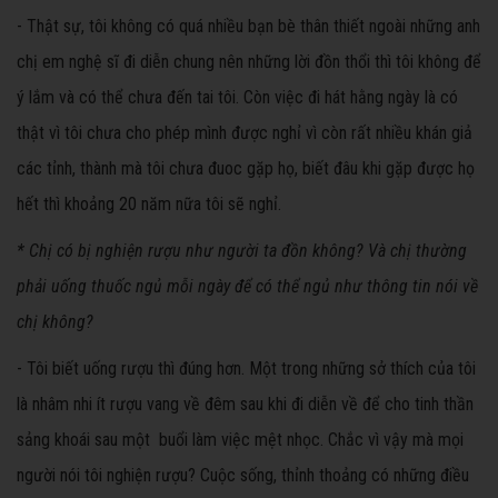
- Thật sự, tôi không có quá nhiều bạn bè thân thiết ngoài những anh
chị em nghệ sĩ đi diễn chung nên những lời đồn thổi thì tôi không để
ý lắm và có thể chưa đến tai tôi. Còn việc đi hát hằng ngày là có
thật vì tôi chưa cho phép mình được nghỉ vì còn rất nhiều khán giả
các tỉnh, thành mà tôi chưa đuoc gặp họ, biết đâu khi gặp được họ
hết thì khoảng 20 năm nữa tôi sẽ nghỉ.
* Chị có bị nghiện rượu như người ta đồn không? Và chị thường
phải uống thuốc ngủ mỗi ngày để có thể ngủ như thông tin nói về
chị không?
- Tôi biết uống rượu thì đúng hơn. Một trong những sở thích của tôi
là nhâm nhi ít rượu vang về đêm sau khi đi diễn về để cho tinh thần
sảng khoái sau một buổi làm việc mệt nhọc. Chắc vì vậy mà mọi
người nói tôi nghiện rượu? Cuộc sống, thỉnh thoảng có những điều