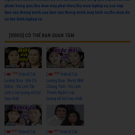
pham hong que
,
thu mua may phat dien
,
thu mua laptop cu
,
sua nap
bon cau thong minh
,
sua bon cau thong minh
,
may lanh cu
,
thu mua do
cu tan binh
,
laptop cu
[VIDEO] CÓ THỂ BẠN QUAN TÂM
7658
6908
[
Video] Cải
[
Video] Cải
Lương Xưa : Đời Cô
Lương Xưa : Nước Mắt
Diễm - Vũ Linh Tài
Chung Tình - Vũ Linh
Linh | cải lương xã hội
Thanh Ngân | cải
hay nhất
lương xã hội hay nhất
6047
6674
[
Video] Cải
[
Video] Cải