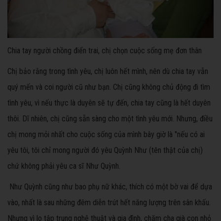
Chia tay người chồng điển trai, chị chọn cuộc sống mẹ đơn thân
Chị bảo rằng trong tình yêu, chị luôn hết mình, nên dù chia tay vẫn
quý mến và coi người cũ như bạn. Chị cũng không chủ động đi tìm
tình yêu, vì nếu thực là duyên sẽ tự đến, chia tay cũng là hết duyên
thôi. Dĩ nhiên, chị cũng sẵn sàng cho một tình yêu mới. Nhưng, điều
chị mong mỏi nhất cho cuộc sống của mình bây giờ là "nếu có ai
yêu tôi, tôi chỉ mong người đó yêu Quỳnh Như (tên thật của chị)
chứ không phải yêu ca sĩ Như Quỳnh.
Như Quỳnh cũng như bao phụ nữ khác, thích có một bờ vai để dựa
vào, nhất là sau những đêm diễn trút hết năng lượng trên sân khấu.
Nhưng vì lo tập trung nghệ thuật và gia đình, chăm cha già con nhỏ