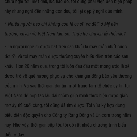
chưa nghĩ tới. Biết đâu, lúc nào đó, tôi cũng phải viện đến biện pháp
này nhưng nghĩ đến những cơn đau, tôi lại dẹp ý nghĩ của mình.
* Nhiều người bảo chị không còn là ca sĩ "vơ-đét" ở Mỹ nên
thường xuyên về Việt Nam làm sô. Thực hư chuyện ấy thế nào?
- Là người nghệ sĩ được hát trên sân khấu là may mắn nhất cuộc
đời rồi và tôi may mắn được thường xuyên biểu diễn trên các sân
khấu. Hơn 20 năm qua, trong tôi luôn đau đáu một mong ước là sẽ
được trở về quê hương phục vụ cho khán giả đồng bào yêu thương
của mình. Và sau thời gian dài tìm một trung tâm tổ chức uy tín tại
Việt Nam để hợp tác lâu dài nhằm giúp mình thực hiện được giấc
mơ ấy thì cuối cùng, tôi cũng đã tìm được. Tôi vừa ký hợp đồng
biểu diễn độc quyền cho Công ty Rạng Đông và Unicorn trong năm
nay. Như vậy, thời gian sắp tới, tôi có rất nhiều chương trình biểu
diễn ở đây.