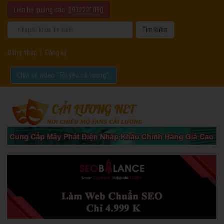
Liên hệ quảng cáo:
0932221090
Đăng nhập
|
Đăng ký
Chia sẻ video "Tôi yêu cải lương".