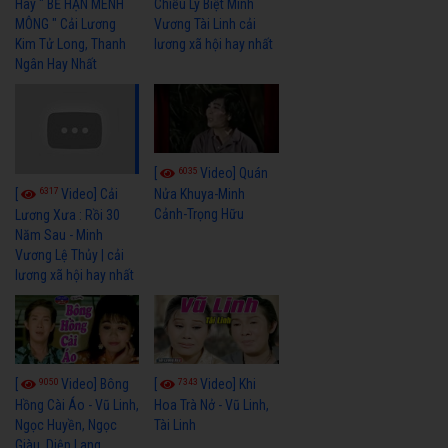
Hay " BỂ HẬN MÊNH
Chiều Ly Biệt Minh
MÔNG " Cải Lương
Vương Tài Linh cải
Kim Tử Long, Thanh
lương xã hội hay nhất
Ngân Hay Nhất
6035
[
Video] Quán
6317
[
Video] Cải
Nửa Khuya-Minh
Cảnh-Trọng Hữu
Lương Xưa : Rồi 30
Năm Sau - Minh
Vương Lệ Thủy | cải
lương xã hội hay nhất
9050
7343
[
Video] Bông
[
Video] Khi
Hồng Cài Áo - Vũ Linh,
Hoa Trà Nở - Vũ Linh,
Ngọc Huyền, Ngọc
Tài Linh
Giàu, Diệp Lang