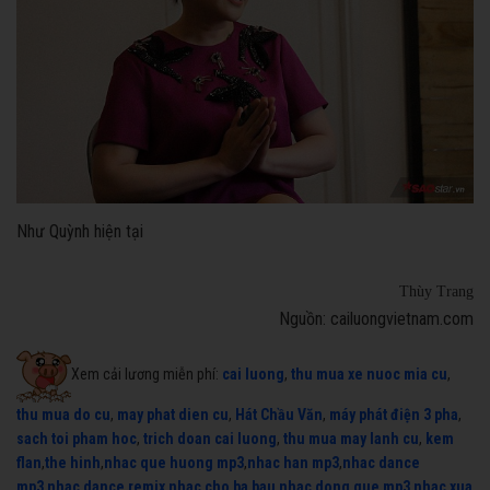
Như Quỳnh hiện tại
Thùy Trang
Nguồn: cailuongvietnam.com
Xem cải lương miễn phí:
cai luong
,
thu mua xe nuoc mia cu
,
thu mua do cu
,
may phat dien cu
,
Hát Chầu Văn
,
máy phát điện 3 pha
,
sach toi pham hoc
,
trich doan cai luong
,
thu mua may lanh cu
,
kem
flan
,
the hinh
,
nhac que huong mp3
,
nhac han mp3
,
nhac dance
mp3
,
nhac dance remix
,
nhac cho ba bau
,
nhac dong que mp3
,
nhac xua