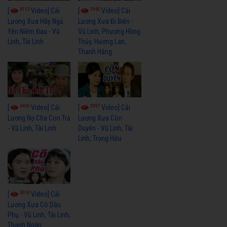
4112
3962
[
Video] Cải
[
Video] Cải
Lương Xưa Hãy Ngủ
Lương Xưa Đi Biển -
Yên Niềm Đau - Vũ
Vũ Linh, Phương Hồng
Linh, Tài Linh
Thủy, Hương Lan,
Thanh Hằng
4430
3597
[
Video] Cải
[
Video] Cải
Lương Nợ Cha Con Trả
Lương Xưa Còn
- Vũ Linh, Tài Linh
Duyên - Vũ Linh, Tài
Linh, Trọng Hữu
4010
[
Video] Cải
Lương Xưa Cô Dâu
Phụ - Vũ Linh, Tài Linh,
Thanh Ngân