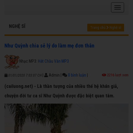
NGHỆ SĨ
Trang chủ
Nghệ sĩ
Như Quỳnh chia sẻ lý do làm mẹ đơn thân
Nhạc MP3:
Hát Chầu Văn MP3
|
Admin
|
0 bình luận
|
2216 lượt xem
01/01/2020 7:03:07 CH
(cailuong.net) - Là thần tượng của nhiều thế hệ khán giả,
chuyện đời tư ca sĩ Như Quỳnh được đặc biệt quan tâm.