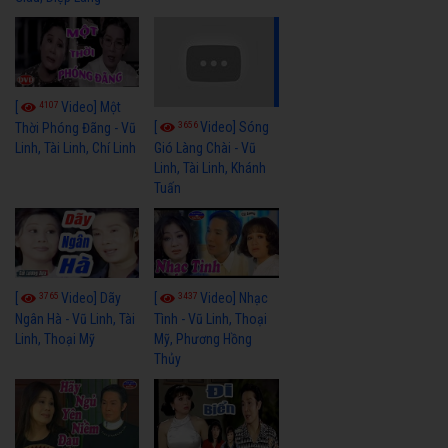
4107
[
Video] Một
3656
[
Video] Sóng
Thời Phóng Đãng - Vũ
Linh, Tài Linh, Chí Linh
Gió Làng Chài - Vũ
Linh, Tài Linh, Khánh
Tuấn
3765
3437
[
Video] Dãy
[
Video] Nhạc
Ngân Hà - Vũ Linh, Tài
Tình - Vũ Linh, Thoại
Linh, Thoại Mỹ
Mỹ, Phương Hồng
Thủy