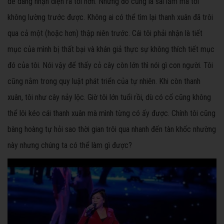
dễ dàng nhận diện ra tôi hơn. Nhưng đó cũng là sai lầm mà tôi
không lường trước được. Không ai có thể tìm lại thanh xuân đã trôi
qua cả một (hoặc hơn) thập niên trước. Cái tôi phải nhận là tiết
mục của mình bị thất bại và khán giả thực sự không thích tiết mục
đó của tôi. Nói vậy để thấy cỏ cây còn lớn thì nói gì con người. Tôi
cũng nằm trong quy luật phát triển của tự nhiên. Khi còn thanh
xuân, tôi như cây nảy lộc. Giờ tôi lớn tuổi rồi, dù có cố cũng không
thể lôi kéo cái thanh xuân mà mình từng có ấy được. Chính tôi cũng
bàng hoàng tự hỏi sao thời gian trôi qua nhanh đến tàn khốc nhường
này nhưng chúng ta có thể làm gì được?