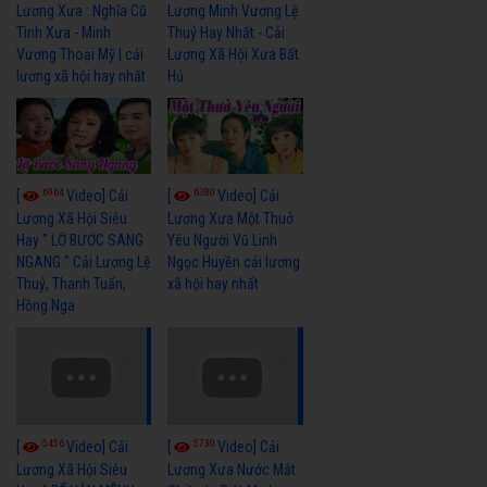
Lương Xưa : Nghĩa Cũ
Lương Minh Vương Lệ
Tình Xưa - Minh
Thuỷ Hay Nhất - Cải
Vương Thoại Mỹ | cải
Lương Xã Hội Xưa Bất
lương xã hội hay nhất
Hủ
6964
6380
[
Video] Cải
[
Video] Cải
Lương Xã Hội Siêu
Lương Xưa Một Thuở
Hay " LỠ BƯỚC SANG
Yêu Người Vũ Linh
NGANG " Cải Lương Lệ
Ngọc Huyền cải lương
Thuỷ, Thanh Tuấn,
xã hội hay nhất
Hồng Nga
5456
5730
[
Video] Cải
[
Video] Cải
Lương Xã Hội Siêu
Lương Xưa Nước Mắt