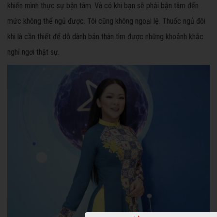
khiến mình thực sự bận tâm. Và có khi bạn sẽ phải bận tâm đến
mức không thể ngủ được. Tôi cũng không ngoại lệ. Thuốc ngủ đôi
khi là cần thiết để dỗ dành bản thân tìm được những khoảnh khắc
nghỉ ngơi thật sự.