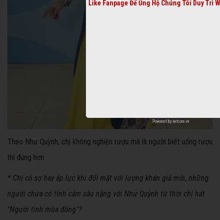
Like Fanpage Để Ủng Hộ Chúng Tôi Duy Trì 
Powered by
netcore.vn
Theo Như Quỳnh, chị không nghiện rượu mà là người biết uống rượu
thì đúng hơn
* Chị có sợ hay áp lực khi đối mặt với lượng khán giả mới, những
người chưa có tình cảm sâu nặng với Như Quỳnh từ thời chị hát
"Người tình mùa đông"?