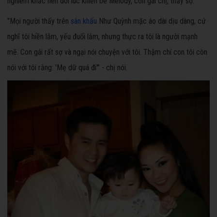
nghiêm khắc nên đôi lúc khiến bé Melody, con gái chị, thấy sợ.
"Mọi người thấy trên
sân khấu
Như Quỳnh mặc áo dài dịu dàng, cứ
nghĩ tôi hiền lắm, yếu đuối lắm, nhưng thực ra tôi là người mạnh
mẽ. Con gái rất sợ và ngại nói chuyện với tôi. Thậm chí con tôi còn
nói với tôi rằng: 'Mẹ dữ quá đi'" - chị nói.