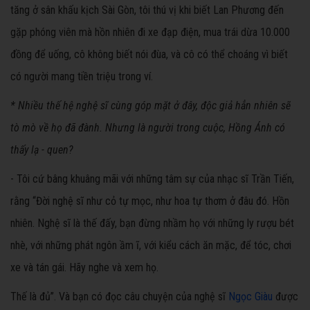
tăng ở sân khấu kịch Sài Gòn, tôi thú vị khi biết Lan Phương đến
gặp phóng viên mà hồn nhiên đi xe đạp điện, mua trái dừa 10.000
đồng để uống, cô không biết nói đùa, và cô có thể choáng vì biết
có người mang tiền triệu trong ví.
* Nhiều thế hệ nghệ sĩ cùng góp mặt ở đây, độc giả hẳn nhiên sẽ
tò mò về họ đã đành. Nhưng là người trong cuộc, Hồng Ánh có
thấy lạ - quen?
- Tôi cứ bâng khuâng mãi với những tâm sự của nhạc sĩ Trần Tiến,
rằng “Đời nghệ sĩ như cỏ tự mọc, như hoa tự thơm ở đâu đó. Hồn
nhiên. Nghệ sĩ là thế đấy, bạn đừng nhầm họ với những ly rượu bét
nhè, với những phát ngôn ầm ĩ, với kiểu cách ăn mặc, để tóc, chơi
xe và tán gái. Hãy nghe và xem họ.
Thế là đủ”. Và bạn có đọc câu chuyện của nghệ sĩ
Ngọc Giàu
được