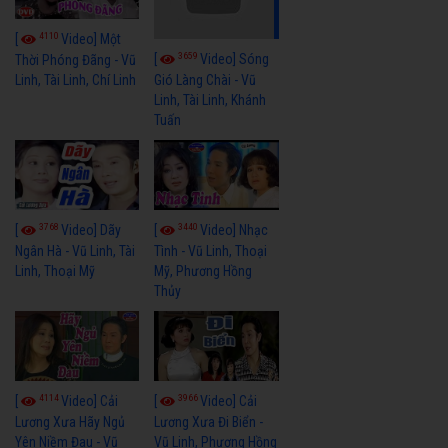
4110
[
Video] Một
3659
[
Video] Sóng
Thời Phóng Đãng - Vũ
Linh, Tài Linh, Chí Linh
Gió Làng Chài - Vũ
Linh, Tài Linh, Khánh
Tuấn
3768
3440
[
Video] Dãy
[
Video] Nhạc
Ngân Hà - Vũ Linh, Tài
Tình - Vũ Linh, Thoại
Linh, Thoại Mỹ
Mỹ, Phương Hồng
Thủy
4114
3966
[
Video] Cải
[
Video] Cải
Lương Xưa Hãy Ngủ
Lương Xưa Đi Biển -
Yên Niềm Đau - Vũ
Vũ Linh, Phương Hồng