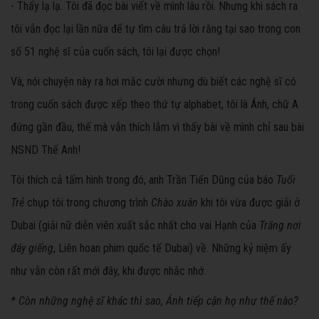
- Thấy lạ lạ. Tôi đã đọc bài viết về mình lâu rồi. Nhưng khi sách ra
tôi vẫn đọc lại lần nữa để tự tìm câu trả lời rằng tại sao trong con
số 51 nghệ sĩ của cuốn sách, tôi lại được chọn!
Và, nói chuyện này ra hơi mắc cười nhưng dù biết các nghệ sĩ có
trong cuốn sách được xếp theo thứ tự alphabet, tôi là Ánh, chữ A
đứng gần đầu, thế mà vẫn thích lắm vì thấy bài về mình chỉ sau bài
NSND Thế Anh!
Tôi thích cả tấm hình trong đó, anh Trần Tiến Dũng của báo
Tuổi
Trẻ
chụp tôi trong chương trình
Chào xuân
khi tôi vừa được giải ở
Dubai (giải nữ diễn viên xuất sắc nhất cho vai Hạnh của
Trăng nơi
đáy giếng
, Liên hoan phim quốc tế Dubai) về. Những kỷ niệm ấy
như vẫn còn rất mới đây, khi được nhắc nhớ.
* Còn những nghệ sĩ khác thì sao, Ánh tiếp cận họ như thế nào?