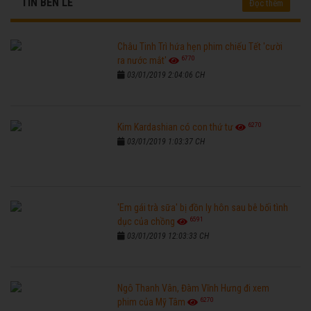
TIN BÊN LỀ
Đọc thêm
Châu Tinh Trì hứa hẹn phim chiếu Tết 'cười
6770
ra nước mắt'
03/01/2019 2:04:06 CH
6270
Kim Kardashian có con thứ tư
03/01/2019 1:03:37 CH
'Em gái trà sữa' bị đồn ly hôn sau bê bối tình
6591
dục của chồng
03/01/2019 12:03:33 CH
Ngô Thanh Vân, Đàm Vĩnh Hưng đi xem
6270
phim của Mỹ Tâm