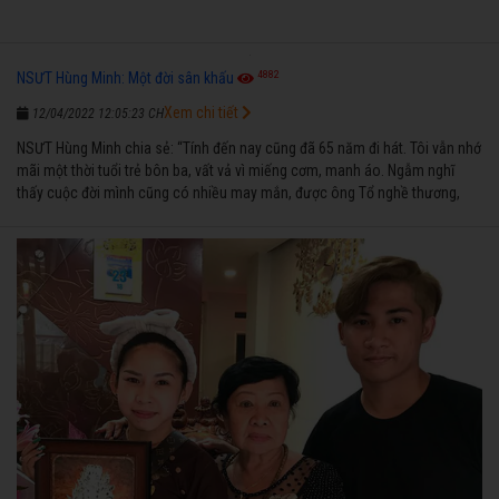
4882
NSƯT Hùng Minh: Một đời sân khấu
Xem chi tiết
12/04/2022 12:05:23 CH
NSƯT Hùng Minh chia sẻ: “Tính đến nay cũng đã 65 năm đi hát. Tôi vẫn nhớ
mãi một thời tuổi trẻ bôn ba, vất vả vì miếng cơm, manh áo. Ngẫm nghĩ
thấy cuộc đời mình cũng có nhiều may mắn, được ông Tổ nghề thương,
nên từ một cậu bé nghèo chẳng biết hát xướng là gì, trong dòng đời xuôi
ngược nhận được những cơ may để từng bước thành danh với nghiệp ca
diễn”.