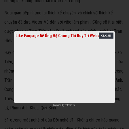
nhưng lại không thoải mái trước đám đông.
Ngại giao tiếp nhưng lại thích kể chuyện, và chính sở thích kể
chuyện đã đưa Victor Vũ đến với việc làm phim... Cũng sẽ ít ai biết
được nhạc sĩ Trần Tiến đã viết về anh trai của mình - nghệ sĩ Trần
Like Fanpage Để Ủng Hộ Chúng Tôi Duy Trì Website
Hiếu: người lãng mạn cuối cùng của thế kỷ mộng mơ...
Hay câu chuyện ông Trung bánh chưng hóa ra lại chính là ông Giao
Tiên, người gắn với ca khúc Cô Thắm về làng nổi tiếng. Và còn nữa
những Hoàng Giác, Nguyễn Thanh Bình, Dương Thụ, Nguyễn Cường,
Trần Mạnh Tuấn, Doãn Hoàng Giang, Chí Trung, Lê Khanh, Việt Anh,
Công Ninh, Thương Tín, Kiều Chinh, Elvis Phương, Cẩm Vân - Khắc
Triệu, Ánh Tuyết, Thu Minh, Đức Tuấn, Hà Anh Tuấn, Lê Cát Trọng
Powered by
netcore.vn
Lý, Phạm Anh Khoa, Quý Bình...
51 gương mặt nghệ sĩ của Đời nghệ sĩ - Không chỉ có hào quang