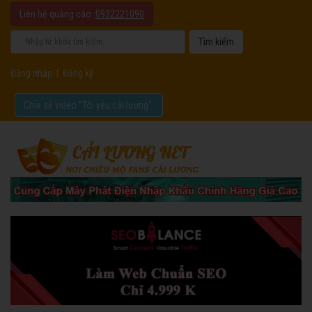
Liên hệ quảng cáo:
0932221090
Đăng nhập
|
Đăng ký
Chia sẻ video "Tôi yêu cải lương".