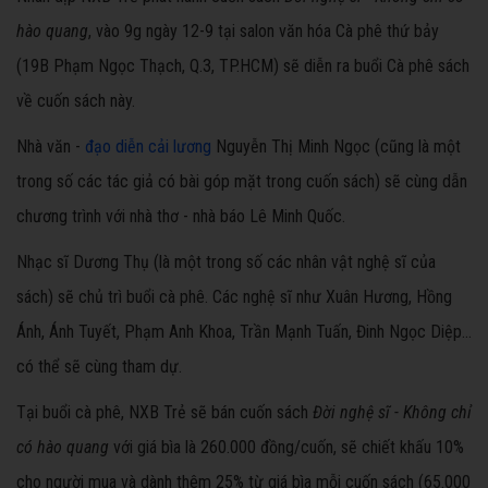
hào quang
, vào 9g ngày 12-9 tại salon văn hóa Cà phê thứ bảy
(19B Phạm Ngọc Thạch, Q.3, TP.HCM) sẽ diễn ra buổi Cà phê sách
về cuốn sách này.
Nhà văn -
đạo diễn cải lương
Nguyễn Thị Minh Ngọc (cũng là một
trong số các tác giả có bài góp mặt trong cuốn sách) sẽ cùng dẫn
chương trình với nhà thơ - nhà báo Lê Minh Quốc.
Nhạc sĩ Dương Thụ (là một trong số các nhân vật nghệ sĩ của
sách) sẽ chủ trì buổi cà phê. Các nghệ sĩ như Xuân Hương, Hồng
Ánh, Ánh Tuyết, Phạm Anh Khoa, Trần Mạnh Tuấn, Đinh Ngọc Diệp...
có thể sẽ cùng tham dự.
Tại buổi cà phê, NXB Trẻ sẽ bán cuốn sách
Đời nghệ sĩ - Không chỉ
có hào quang
với giá bìa là 260.000 đồng/cuốn, sẽ chiết khấu 10%
cho người mua và dành thêm 25% từ giá bìa mỗi cuốn sách (65.000