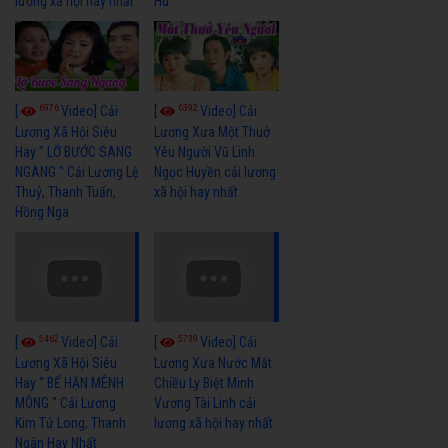
lương xã hội hay nhất
Hủ
6976
6392
[
Video] Cải
[
Video] Cải
Lương Xã Hội Siêu
Lương Xưa Một Thuở
Hay " LỠ BƯỚC SANG
Yêu Người Vũ Linh
NGANG " Cải Lương Lệ
Ngọc Huyền cải lương
Thuỷ, Thanh Tuấn,
xã hội hay nhất
Hồng Nga
5462
5739
[
Video] Cải
[
Video] Cải
Lương Xã Hội Siêu
Lương Xưa Nước Mắt
Hay " BỂ HẬN MÊNH
Chiều Ly Biệt Minh
MÔNG " Cải Lương
Vương Tài Linh cải
Kim Tử Long, Thanh
lương xã hội hay nhất
Ngân Hay Nhất