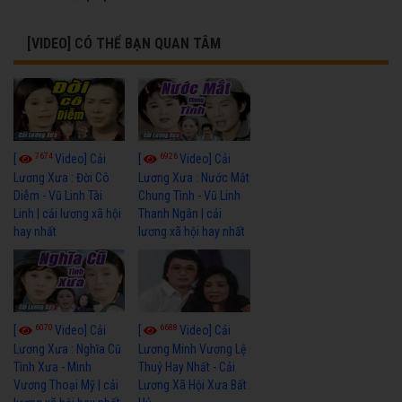
[VIDEO] CÓ THỂ BẠN QUAN TÂM
7674
6926
[
Video] Cải
[
Video] Cải
Lương Xưa : Đời Cô
Lương Xưa : Nước Mắt
Diễm - Vũ Linh Tài
Chung Tình - Vũ Linh
Linh | cải lương xã hội
Thanh Ngân | cải
hay nhất
lương xã hội hay nhất
6070
6688
[
Video] Cải
[
Video] Cải
Lương Xưa : Nghĩa Cũ
Lương Minh Vương Lệ
Tình Xưa - Minh
Thuỷ Hay Nhất - Cải
Vương Thoại Mỹ | cải
Lương Xã Hội Xưa Bất