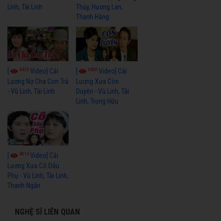
Linh, Tài Linh
Thủy, Hương Lan,
Thanh Hằng
4433
3600
[
Video] Cải
[
Video] Cải
Lương Nợ Cha Con Trả
Lương Xưa Còn
- Vũ Linh, Tài Linh
Duyên - Vũ Linh, Tài
Linh, Trọng Hữu
4016
[
Video] Cải
Lương Xưa Cô Dâu
Phụ - Vũ Linh, Tài Linh,
Thanh Ngân
NGHỆ SĨ LIÊN QUAN