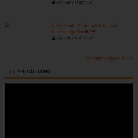
03/01/2019 11:03:00 SA
Sao Việt nghỉ Tết Dương lịch: Người tiệc
7682
tùng, kẻ nhập viện
03/01/2019 10:01:54 SA
Xem thêm nhiều tin khác
TÔI YÊU CẢI LƯƠNG