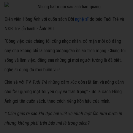
Diễn viên Hồng Ánh với cuốn sách Đời
nghệ sĩ
do báo Tuổi Trẻ và
NXB Trẻ ấn hành - Ảnh: M.T.
“Công việc của chúng tôi cũng nhọc nhằn, có mặn mòi có đắng
cay chứ không chỉ là những xìcăngđan ồn ào trên mạng. Chúng tôi
sống và làm việc, đằng sau những gì mọi người tưởng là đã biết,
nghệ sĩ cũng đủ mọi buồn vui!
Chia sẻ với PV
Tuổi Trẻ
những cảm xúc còn rất ấm và nóng dành
cho “50 gương mặt tôi yêu quý và trân trọng” - đó là cách Hồng
Ánh gọi tên cuốn sách, theo cách riêng hồn hậu của mình.
* Cảm giác ra sao khi đọc bài viết về mình một lần nữa được in
nhưng không phải trên báo mà là trong sách?