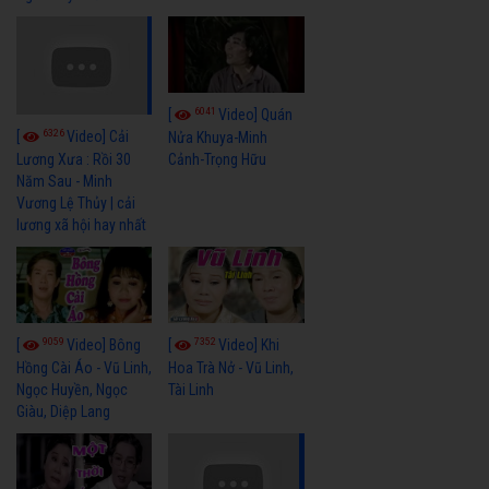
6041
[
Video] Quán
6326
[
Video] Cải
Nửa Khuya-Minh
Cảnh-Trọng Hữu
Lương Xưa : Rồi 30
Năm Sau - Minh
Vương Lệ Thủy | cải
lương xã hội hay nhất
9059
7352
[
Video] Bông
[
Video] Khi
Hồng Cài Áo - Vũ Linh,
Hoa Trà Nở - Vũ Linh,
Ngọc Huyền, Ngọc
Tài Linh
Giàu, Diệp Lang