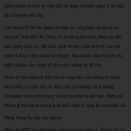
giống nhiều với một sự tổng kết, nó đúng với nhiều nghệ sĩ lớn tuổi,
đã cống hiến một đời.
Còn chúng tôi thì vẫn đang còn tiếp tục cống hiến, lại hơi sợ sự
tổng kết “một đời” đó. Chúng tôi là những hạt muối, đằng sau ánh
hào quang (nếu có). Mà cuốn sách thì như cuốn nhật ký của mỗi
nghệ sĩ được chọn, được kể chuyện. Người đọc chắc hẳn sẽ yêu
nghề nghiệp của chúng tôi như cách chúng tôi đã yêu.
Và họ ắt hẳn cũng sẽ thấy hóa ra công việc của chúng tôi cũng
nhọc nhằn, có mặn mòi có đắng cay chứ không chỉ là những
xìcăngđan ồn ào trên mạng. Chúng tôi sống và làm việc, đằng sau
những gì mọi người tưởng là đã biết, nghệ sĩ cũng đủ mọi buồn vui!
Mang Trung thu cho cao nguyên
Nhân dịp NXB Trẻ phát hành cuốn sách
Đời nghệ sĩ - Không chỉ có