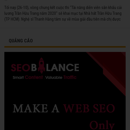
Tối nay (26-10), vòng chung kết cuộc thi "Tài năng diễn viên sân khấu cải
lương Trần Hữu Trang năm 2020" sẽ khai mạc tại Nhà hát Trần Hữu Trang
(TP HCM). Nghệ sĩ Thanh Hằng tâm sự về mùa giải đầu tiên mà chị được
vinh danh cùng các đồng nghiệp năm 1991.
QUẢNG CÁO