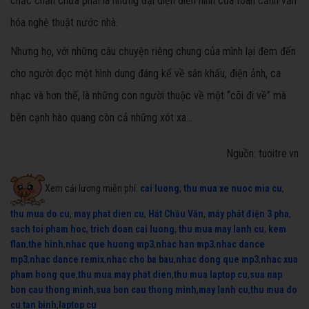
chắc chắn chưa phải là những đại diện điển hình của toàn cảnh văn
hóa nghệ thuật nước nhà.
Nhưng họ, với những câu chuyện riêng chung của mình lại đem đến
cho người đọc một hình dung đáng kể về sân khấu, điện ảnh, ca
nhạc và hơn thế, là những con người thuộc về một “cõi đi về” mà
bên cạnh hào quang còn cả những xót xa...
Nguồn: tuoitre.vn
Xem cải lương miễn phí:
cai luong
,
thu mua xe nuoc mia cu
,
thu mua do cu
,
may phat dien cu
,
Hát Chầu Văn
,
máy phát điện 3 pha
,
sach toi pham hoc
,
trich doan cai luong
,
thu mua may lanh cu
,
kem
flan
,
the hinh
,
nhac que huong mp3
,
nhac han mp3
,
nhac dance
mp3
,
nhac dance remix
,
nhac cho ba bau
,
nhac dong que mp3
,
nhac xua
pham hong que
,
thu mua may phat dien
,
thu mua laptop cu
,
sua nap
bon cau thong minh
,
sua bon cau thong minh
,
may lanh cu
,
thu mua do
cu tan binh
,
laptop cu