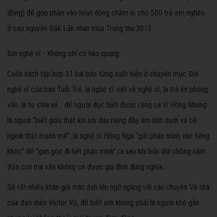
đồng) để góp phần vào hoạt động chăm lo cho 500 trẻ em nghèo
ở cao nguyên Đắk Lắk nhân mùa Trung thu 2015.
Đời nghệ sĩ - Không chỉ có hào quang...
Cuốn sách tập hợp 51 bài báo từng xuất hiện ở chuyên mục Đời
nghệ sĩ của báo Tuổi Trẻ, là nghệ sĩ viết về nghệ sĩ, là trả lời phỏng
vấn, là tự chia sẻ... để người đọc biết được rằng ca sĩ Hồng Nhung
là người “biết giấu thật kín nỗi đau riêng đầy âm tính dưới vẻ bề
ngoài thật mạnh mẽ”, là nghệ sĩ Hồng Nga “gửi phận mình vào tiếng
khóc” để “gan góc đi hết phận mình” ra sao khi bốn đời chồng năm
đứa con mà vẫn không có được gia đình đúng nghĩa...
Sẽ rất nhiều khán giả màn ảnh lớn ngỡ ngàng với câu chuyện Về nhà
của đạo diễn Victor Vũ, để biết anh không phải là người khó gần