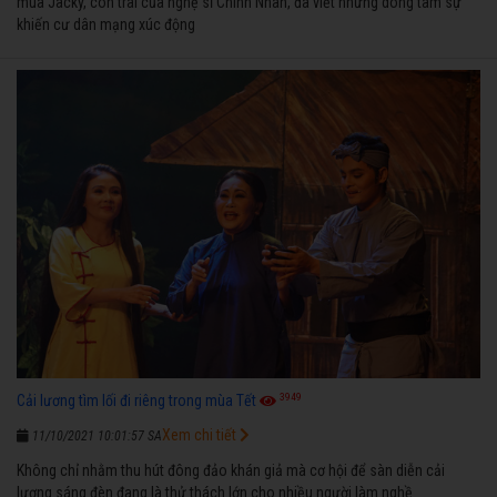
múa Jacky, con trai của nghệ sĩ Chinh Nhân, đã viết những dòng tâm sự
khiến cư dân mạng xúc động
3949
Cải lương tìm lối đi riêng trong mùa Tết
Xem chi tiết
11/10/2021 10:01:57 SA
Không chỉ nhằm thu hút đông đảo khán giả mà cơ hội để sàn diễn cải
lương sáng đèn đang là thử thách lớn cho nhiều người làm nghề