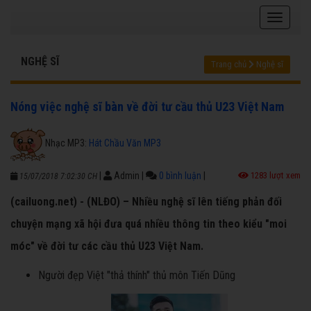
NGHỆ SĨ
Trang chủ
Nghệ sĩ
Nóng việc nghệ sĩ bàn về đời tư cầu thủ U23 Việt Nam
Nhạc MP3:
Hát Chầu Văn MP3
|
Admin
|
0 bình luận
|
1283 lượt xem
15/07/2018 7:02:30 CH
(cailuong.net) - (NLĐO) – Nhiều nghệ sĩ lên tiếng phản đối
chuyện mạng xã hội đưa quá nhiều thông tin theo kiểu "moi
móc" về đời tư các cầu thủ U23 Việt Nam.
Người đẹp Việt "thả thính" thủ môn Tiến Dũng