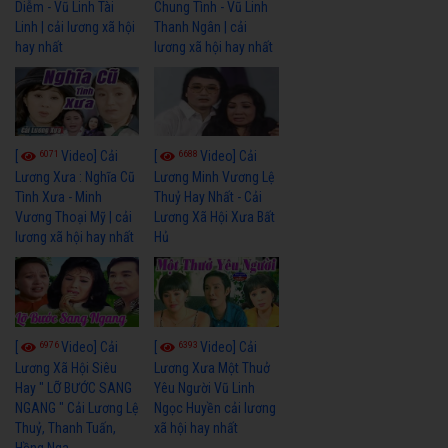
Diễm - Vũ Linh Tài
Chung Tình - Vũ Linh
Linh | cải lương xã hội
Thanh Ngân | cải
hay nhất
lương xã hội hay nhất
6071
6688
[
Video] Cải
[
Video] Cải
Lương Xưa : Nghĩa Cũ
Lương Minh Vương Lệ
Tình Xưa - Minh
Thuỷ Hay Nhất - Cải
Vương Thoại Mỹ | cải
Lương Xã Hội Xưa Bất
lương xã hội hay nhất
Hủ
6976
6393
[
Video] Cải
[
Video] Cải
Lương Xã Hội Siêu
Lương Xưa Một Thuở
Hay " LỠ BƯỚC SANG
Yêu Người Vũ Linh
NGANG " Cải Lương Lệ
Ngọc Huyền cải lương
Thuỷ, Thanh Tuấn,
xã hội hay nhất