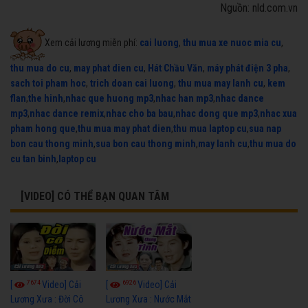
Nguồn: nld.com.vn
Xem cải lương miễn phí:
cai luong
,
thu mua xe nuoc mia cu
,
thu mua do cu
,
may phat dien cu
,
Hát Chầu Văn
,
máy phát điện 3 pha
,
sach toi pham hoc
,
trich doan cai luong
,
thu mua may lanh cu
,
kem
flan
,
the hinh
,
nhac que huong mp3
,
nhac han mp3
,
nhac dance
mp3
,
nhac dance remix
,
nhac cho ba bau
,
nhac dong que mp3
,
nhac xua
pham hong que
,
thu mua may phat dien
,
thu mua laptop cu
,
sua nap
bon cau thong minh
,
sua bon cau thong minh
,
may lanh cu
,
thu mua do
cu tan binh
,
laptop cu
[VIDEO] CÓ THỂ BẠN QUAN TÂM
7674
6926
[
Video] Cải
[
Video] Cải
Lương Xưa : Đời Cô
Lương Xưa : Nước Mắt