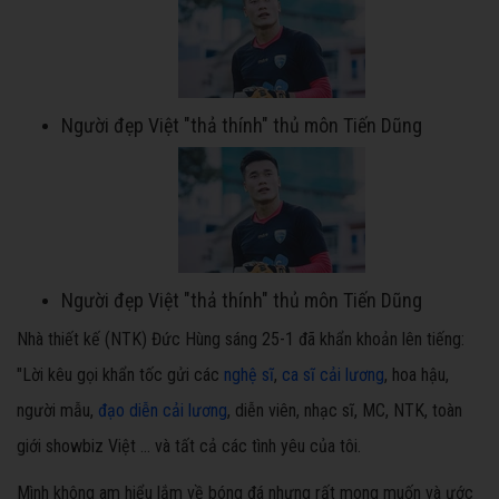
Người đẹp Việt "thả thính" thủ môn Tiến Dũng
Người đẹp Việt "thả thính" thủ môn Tiến Dũng
Nhà thiết kế (NTK) Đức Hùng sáng 25-1 đã khẩn khoản lên tiếng:
"Lời kêu gọi khẩn tốc gửi các
nghệ sĩ
,
ca sĩ cải lương
, hoa hậu,
người mẫu,
đạo diễn cải lương
, diễn viên, nhạc sĩ, MC, NTK, toàn
giới showbiz Việt … và tất cả các tình yêu của tôi.
Mình không am hiểu lắm về bóng đá nhưng rất mong muốn và ước