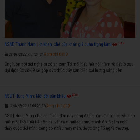
3599
NSND Thanh Nam: Lời khen, chê của khán giả quan trọng lắm!
Xem chi tiết
28/06/2022 7:01:24 SA
Ông luôn nói đời nghệ sĩ có ăn cơm Tổ mới hiểu hết nỗi niềm và tiết lộ sau
đại dịch Covid-19 sẽ góp sức thúc đẩy sàn diễn cải lương sáng đèn
4882
NSƯT Hùng Minh: Một đời sân khấu
Xem chi tiết
12/04/2022 12:05:23 CH
NSƯT Hùng Minh chia sẻ: “Tính đến nay cũng đã 65 năm đi hát. Tôi vẫn nhớ
mãi một thời tuổi trẻ bôn ba, vất vả vì miếng cơm, manh áo. Ngẫm nghĩ
thấy cuộc đời mình cũng có nhiều may mắn, được ông Tổ nghề thương,
nên từ một cậu bé nghèo chẳng biết hát xướng là gì, trong dòng đời xuôi