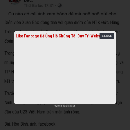
Diễn viên Xuân Bắc đồng tình với quan điểm của NTK Đức Hùng.
Trên kênh cá nhân của Xuân Bắc có một video hài về chuyện dự
Like Fanpage Để Ủng Hộ Chúng Tôi Duy Trì Website
đoán cho trận chung kết U23 sắp tới.
Trong khi đó, để ủng hộ các tuyển thủ U23 Việt Nam và phục vụ
những người yêu bóng đá, toàn bộ hệ thống rạp BHD tại Hà Nội và
TP HCM mời công chúng tới xem truyền hình trực tiếp trận chung
kết trên màn ảnh rộng với chất lượng điện ảnh và âm thanh vòm.
Trước đó, trong trận bán kết, nhiều nghệ sĩ, diễn viên, ca sĩ như
Ninh Dương Lan Ngọc, Kim Khánh, ST… đã đến rạp BHD xem trận
Powered by
netcore.vn
đấu của U23 Việt Nam trên màn ảnh rộng.
Bài: Hòa Bình, ảnh: facebook