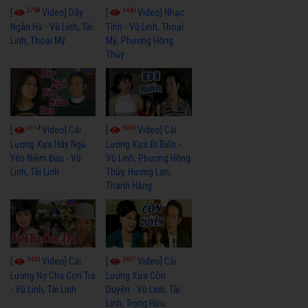
3768
3440
[
Video] Dãy
[
Video] Nhạc
Ngân Hà - Vũ Linh, Tài
Tình - Vũ Linh, Thoại
Linh, Thoại Mỹ
Mỹ, Phương Hồng
Thủy
4114
3966
[
Video] Cải
[
Video] Cải
Lương Xưa Hãy Ngủ
Lương Xưa Đi Biển -
Yên Niềm Đau - Vũ
Vũ Linh, Phương Hồng
Linh, Tài Linh
Thủy, Hương Lan,
Thanh Hằng
4433
3601
[
Video] Cải
[
Video] Cải
Lương Nợ Cha Con Trả
Lương Xưa Còn
- Vũ Linh, Tài Linh
Duyên - Vũ Linh, Tài
Linh, Trọng Hữu