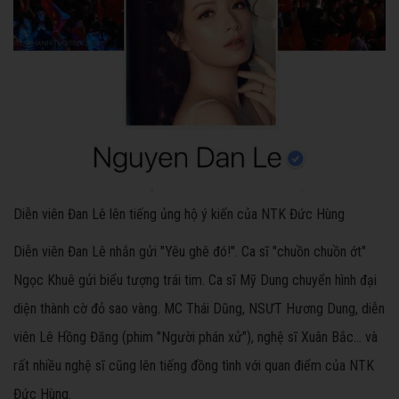
Diễn viên Đan Lê lên tiếng ủng hộ ý kiến của NTK Đức Hùng
Diễn viên Đan Lê nhắn gửi "Yêu ghê đó!". Ca sĩ "chuồn chuồn ớt"
Ngọc Khuê gửi biểu tượng trái tim. Ca sĩ Mỹ Dung chuyển hình đại
diện thành cờ đỏ sao vàng. MC Thái Dũng, NSƯT Hương Dung, diễn
viên Lê Hồng Đăng (phim "Người phán xử"), nghệ sĩ Xuân Bắc… và
rất nhiều nghệ sĩ cũng lên tiếng đồng tình với quan điểm của NTK
Đức Hùng.