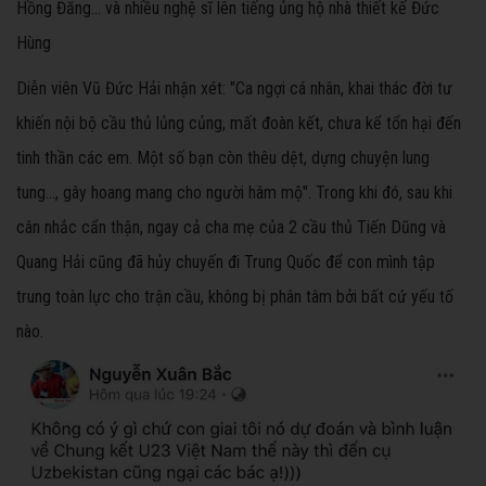
Hồng Đăng... và nhiều nghệ sĩ lên tiếng ủng hộ nhà thiết kế Đức
Hùng
Diễn viên Vũ Đức Hải nhận xét: "Ca ngợi cá nhân, khai thác đời tư
khiến nội bộ cầu thủ lủng củng, mất đoàn kết, chưa kể tổn hại đến
tinh thần các em. Một số bạn còn thêu dệt, dựng chuyện lung
tung..., gây hoang mang cho người hâm mộ". Trong khi đó, sau khi
cân nhắc cẩn thận, ngay cả cha mẹ của 2 cầu thủ Tiến Dũng và
Quang Hải cũng đã hủy chuyến đi Trung Quốc để con mình tập
trung toàn lực cho trận cầu, không bị phân tâm bởi bất cứ yếu tố
nào.