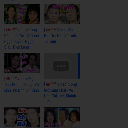
9059
7352
[
Video] Bông
[
Video] Khi
Hồng Cài Áo - Vũ Linh,
Hoa Trà Nở - Vũ Linh,
Ngọc Huyền, Ngọc
Tài Linh
Giàu, Diệp Lang
4110
[
Video] Một
3659
[
Video] Sóng
Thời Phóng Đãng - Vũ
Linh, Tài Linh, Chí Linh
Gió Làng Chài - Vũ
Linh, Tài Linh, Khánh
Tuấn