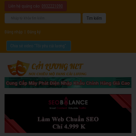
Liên hệ quảng cáo:
0932221090
Đăng nhập
|
Đăng ký
Chia sẻ video "Tôi yêu cải lương".