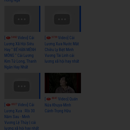
Hồng Nga
5462
5739
[
Video] Cải
[
Video] Cải
Lương Xã Hội Siêu
Lương Xưa Nước Mắt
Hay " BỂ HẬN MÊNH
Chiều Ly Biệt Minh
MÔNG " Cải Lương
Vương Tài Linh cải
Kim Tử Long, Thanh
lương xã hội hay nhất
Ngân Hay Nhất
6041
[
Video] Quán
6327
[
Video] Cải
Nửa Khuya-Minh
Cảnh-Trọng Hữu
Lương Xưa : Rồi 30
Năm Sau - Minh
Vương Lệ Thủy | cải
lương xã hội hay nhất