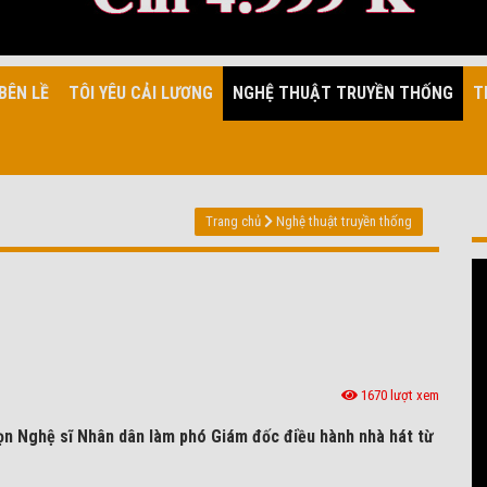
BÊN LỀ
TÔI YÊU CẢI LƯƠNG
NGHỆ THUẬT TRUYỀN THỐNG
T
Trang chủ
Nghệ thuật truyền thống
1670 lượt xem
họn Nghệ sĩ Nhân dân làm phó Giám đốc điều hành nhà hát từ