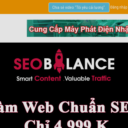
Đăng nhập
Chia sẻ video "Tôi yêu cải lương".