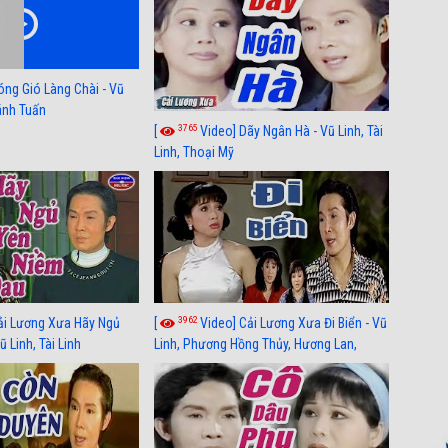
óng Gió Làng Chài - Vũ
hánh Tuấn
3765
[
Video] Dãy Ngân Hà - Vũ Linh, Tài
Linh, Thoại Mỹ
3962
ải Lương Xưa Hãy Ngủ
[
Video] Cải Lương Xưa Đi Biển - Vũ
 Linh, Tài Linh
Linh, Phương Hồng Thủy, Hương Lan,
Thanh Hằng