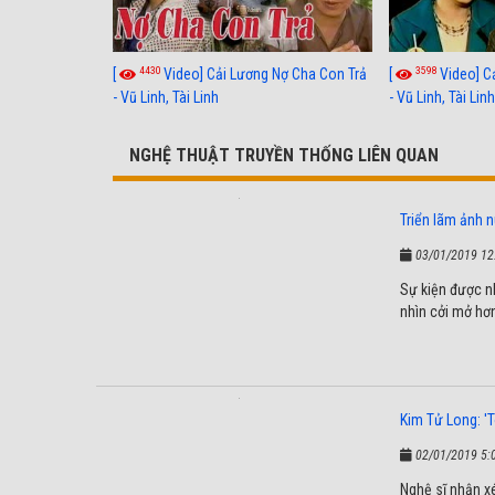
4430
3598
[
Video] Cải Lương Nợ Cha Con Trả
[
Video] C
- Vũ Linh, Tài Linh
- Vũ Linh, Tài Lin
NGHỆ THUẬT TRUYỀN THỐNG LIÊN QUAN
Triển lãm ảnh n
03/01/2019 12
Sự kiện được n
nhìn cởi mở hơ
Kim Tử Long: 'T
02/01/2019 5:
Nghệ sĩ nhận xé