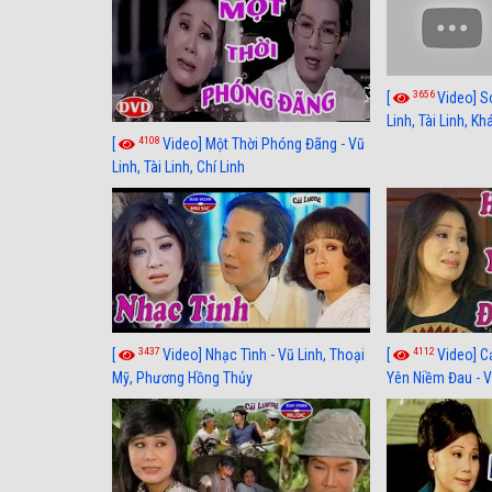
3656
[
Video] S
Linh, Tài Linh, K
4108
[
Video] Một Thời Phóng Đãng - Vũ
Linh, Tài Linh, Chí Linh
3437
4112
[
Video] Nhạc Tình - Vũ Linh, Thoại
[
Video] C
Mỹ, Phương Hồng Thủy
Yên Niềm Đau - Vũ