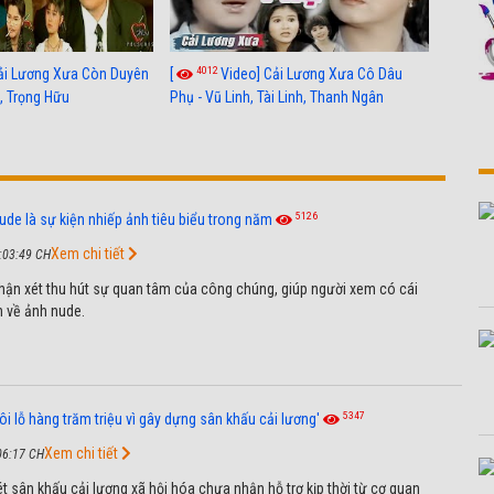
4012
ải Lương Xưa Còn Duyên
[
Video] Cải Lương Xưa Cô Dâu
h, Trọng Hữu
Phụ - Vũ Linh, Tài Linh, Thanh Ngân
5126
ude là sự kiện nhiếp ảnh tiêu biểu trong năm
Xem chi tiết
:03:49 CH
hận xét thu hút sự quan tâm của công chúng, giúp người xem có cái
n về ảnh nude.
5347
ôi lỗ hàng trăm triệu vì gây dựng sân khấu cải lương'
Xem chi tiết
06:17 CH
t sân khấu cải lương xã hội hóa chưa nhận hỗ trợ kịp thời từ cơ quan