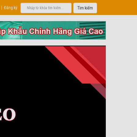
|
Đăng ký