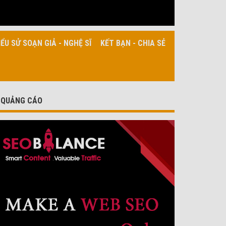
IỂU SỬ SOẠN GIẢ - NGHỆ SĨ
KẾT BẠN - CHIA SẺ
QUẢNG CÁO