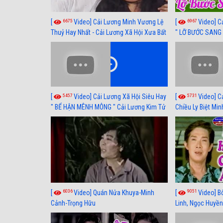
6675
6967
[
Video] Cải Lương Minh Vương Lệ
[
Video] C
Thuỷ Hay Nhất - Cải Lương Xã Hội Xưa Bất
" LỠ BƯỚC SANG 
Hủ
Thuỷ, Thanh Tuấ
5457
5731
[
Video] Cải Lương Xã Hội Siêu Hay
[
Video] C
" BỂ HẬN MÊNH MÔNG " Cải Lương Kim Tử
Chiều Ly Biệt Min
Long, Thanh Ngân Hay Nhất
lương xã hội hay
6036
9051
[
Video] Quán Nửa Khuya-Minh
[
Video] B
Cảnh-Trọng Hữu
Linh, Ngọc Huyền