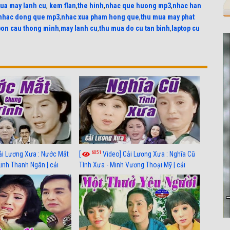
ua may lanh cu
,
kem flan
,
the hinh
,
nhac que huong mp3
,
nhac han
nhac dong que mp3
,
nhac xua pham hong que
,
thu mua may phat
bon cau thong minh
,
may lanh cu
,
thu mua do cu tan binh
,
laptop cu
6051
ải Lương Xưa : Nước Mắt
[
Video] Cải Lương Xưa : Nghĩa Cũ
Linh Thanh Ngân | cải
Tình Xưa - Minh Vương Thoại Mỹ | cải
 nhất
lương xã hội hay nhất