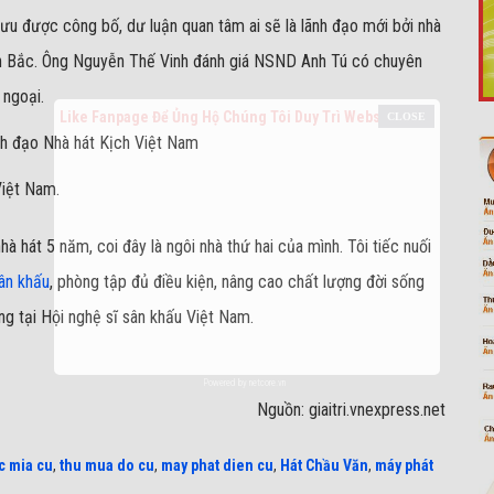
hưu được công bố, dư luận quan tâm ai sẽ là lãnh đạo mới bởi nhà
n Bắc. Ông Nguyễn Thế Vinh đánh giá NSND Anh Tú có chuyên
 ngoại.
Like Fanpage Để Ủng Hộ Chúng Tôi Duy Trì Website
Việt Nam.
à hát 5 năm, coi đây là ngôi nhà thứ hai của mình. Tôi tiếc nuối
ân khấu
, phòng tập đủ điều kiện, nâng cao chất lượng đời sống
ộng tại Hội nghệ sĩ sân khấu Việt Nam.
Powered by
netcore.vn
Nguồn: giaitri.vnexpress.net
c mia cu
,
thu mua do cu
,
may phat dien cu
,
Hát Chầu Văn
,
máy phát