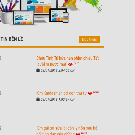
TIN BÊN LỀ
Đọc thêm
Châu Tinh Trì hứa hẹn phim chiếu Tết
6761
'cười ra nước mắt'
03/01/2019 2:04:06 CH
6260
Kim Kardashian có con thứ tư
03/01/2019 1:03:37 CH
'Em gái trà sữa' bị đồn ly hôn sau bê
6580
bối tình dục của chồng