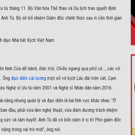
u từ tháng 11. Bộ Văn hóa Thể thao và Du lịch trao quyết định
 Anh Tú. Bộ sẽ bổ nhiệm Giám đốc chính thức sau vì cần thời gian
ền hình
Của để dành, Đàn trời, Chiều ngang qua phố cũ
..., các vở
.
Ông
đạo diễn cải lương
một số vở kịch
Lâu đài trên cát, Cạm
hiệu Nghệ sĩ Ưu tú năm 2001 và Nghệ sĩ Nhân dân năm 2016.
i năng nhưng quản lý và đạo diễn là hai lĩnh vực khác nhau. "Ở
 ban đầu, phải vừa làm nghệ thuật, vừa đảm đương trách nhiệm
 công sức và tâm huyết. Anh Tú đã có bốn năm ở vị trí Phó giám đốc
 năng trong vai trò mới", ông nói.