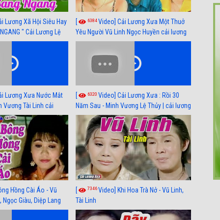
6384
ải Lương Xã Hội Siêu Hay
[
Video] Cải Lương Xưa Một Thuở
NGANG " Cải Lương Lệ
Yêu Người Vũ Linh Ngọc Huyền cải lương
n, Hồng Nga
xã hội hay nhất
6320
ải Lương Xưa Nước Mắt
[
Video] Cải Lương Xưa : Rồi 30
h Vương Tài Linh cải
Năm Sau - Minh Vương Lệ Thủy | cải lương
 nhất
xã hội hay nhất
7346
ông Hồng Cài Áo - Vũ
[
Video] Khi Hoa Trà Nở - Vũ Linh,
, Ngọc Giàu, Diệp Lang
Tài Linh