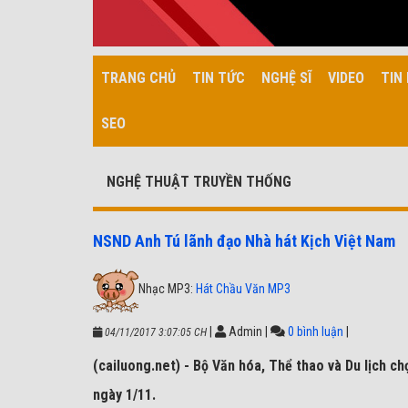
TRANG CHỦ
TIN TỨC
NGHỆ SĨ
VIDEO
TIN 
SEO
NGHỆ THUẬT TRUYỀN THỐNG
NSND Anh Tú lãnh đạo Nhà hát Kịch Việt Nam
Nhạc MP3:
Hát Chầu Văn MP3
|
Admin
|
0 bình luận
|
04/11/2017 3:07:05 CH
(cailuong.net) - Bộ Văn hóa, Thể thao và Du lịch c
ngày 1/11.