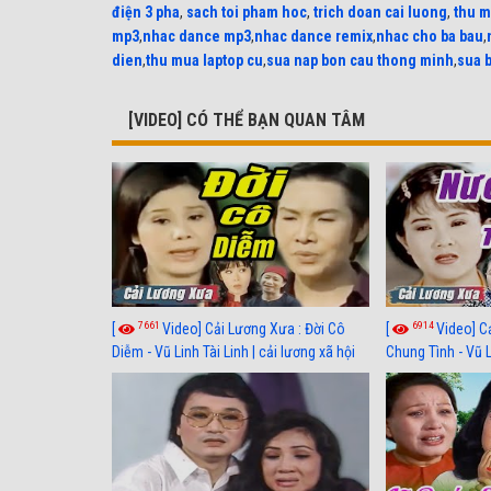
điện 3 pha
,
sach toi pham hoc
,
trich doan cai luong
,
thu m
mp3
,
nhac dance mp3
,
nhac dance remix
,
nhac cho ba bau
,
dien
,
thu mua laptop cu
,
sua nap bon cau thong minh
,
sua 
[VIDEO] CÓ THỂ BẠN QUAN TÂM
7661
6914
[
Video] Cải Lương Xưa : Đời Cô
[
Video] C
Diễm - Vũ Linh Tài Linh | cải lương xã hội
Chung Tình - Vũ 
hay nhất
lương xã hội hay