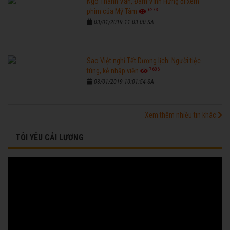
Ngô Thanh Vân, Đàm Vĩnh Hưng đi xem
6273
phim của Mỹ Tâm
03/01/2019 11:03:00 SA
Sao Việt nghỉ Tết Dương lịch: Người tiệc
7686
tùng, kẻ nhập viện
03/01/2019 10:01:54 SA
Xem thêm nhiều tin khác
TÔI YÊU CẢI LƯƠNG