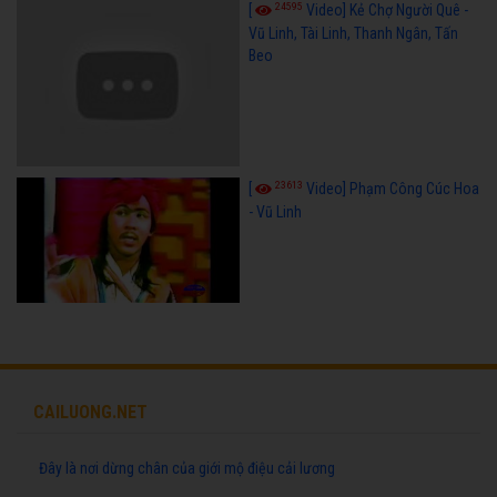
24595
[
Video] Kẻ Chợ Người Quê -
Vũ Linh, Tài Linh, Thanh Ngân, Tấn
Beo
23613
[
Video] Phạm Công Cúc Hoa
- Vũ Linh
CAILUONG.NET
Đây là nơi dừng chân của giới mộ điệu cải lương