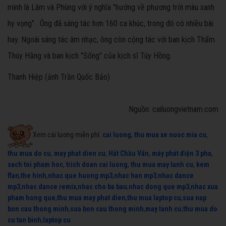
mình là Lâm và Phùng với ý nghĩa "hướng về phương trời màu xanh
hy vọng". Ông đã sáng tác hơn 160 ca khúc, trong đó có nhiều bài
hay. Ngoài sáng tác âm nhạc, ông còn cộng tác với ban kịch Thẩm
Thúy Hằng và ban kịch "Sống" của kịch sĩ Túy Hồng.
Thanh Hiệp (ảnh Trần Quốc Bảo)
Nguồn: cailuongvietnam.com
Xem cải lương miễn phí:
cai luong
,
thu mua xe nuoc mia cu
,
thu mua do cu
,
may phat dien cu
,
Hát Chầu Văn
,
máy phát điện 3 pha
,
sach toi pham hoc
,
trich doan cai luong
,
thu mua may lanh cu
,
kem
flan
,
the hinh
,
nhac que huong mp3
,
nhac han mp3
,
nhac dance
mp3
,
nhac dance remix
,
nhac cho ba bau
,
nhac dong que mp3
,
nhac xua
pham hong que
,
thu mua may phat dien
,
thu mua laptop cu
,
sua nap
bon cau thong minh
,
sua bon cau thong minh
,
may lanh cu
,
thu mua do
cu tan binh
,
laptop cu