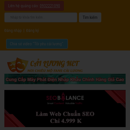
Liên hệ quảng cáo:
0932221090
Đăng nhập
|
Đăng ký
Chia sẻ video "Tôi yêu cải lương".