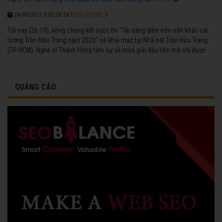
Xem chi tiết
24/09/2021 8:02:26 SA
Tối nay (26-10), vòng chung kết cuộc thi "Tài năng diễn viên sân khấu cải
lương Trần Hữu Trang năm 2020" sẽ khai mạc tại Nhà hát Trần Hữu Trang
(TP HCM). Nghệ sĩ Thanh Hằng tâm sự về mùa giải đầu tiên mà chị được
vinh danh cùng các đồng nghiệp năm 1991.
QUẢNG CÁO