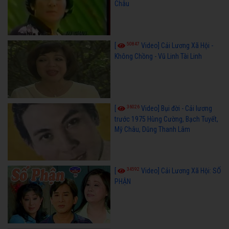
Châu
50847
[
Video] Cải Lương Xã Hội -
Không Chồng - Vũ Linh Tài Linh
36026
[
Video] Bụi đời - Cải lương
trước 1975 Hùng Cường, Bạch Tuyết,
Mỹ Châu, Dũng Thanh Lâm
34592
[
Video] Cải Lương Xã Hội: SỐ
PHẬN