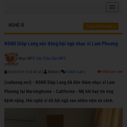
NGHỆ SĨ
Trang chủ
Nghệ sĩ
NSND Diệp Lang xúc động hội ngộ nhạc sĩ Lam Phương
Nhạc MP3:
Hát Chầu Văn MP3
|
Admin
|
0 bình luận
|
3653 lượt xem
02/07/2019 10:02:48 SA
(cailuong.net) - NSND Diệp Lang đã đến thăm nhạc sĩ Lam
Phương tại Nursinghome - California - Mỹ khi hay tin ông
bệnh nặng. Hai nghệ sĩ đã hội ngộ sau nhiều năm xa cách.