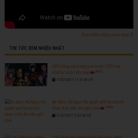
Xem thêm nhiều video khác
TIN TỨC XEM NHIỀU NHẤT
260 tuồng cải lương xưa trước 1975 hay
96221
nhất từ trước đến nay
17/07/2017 11:33:48 CH
Mr. Đàm, Hồ Ngọc Hà quyết add facebook
76309
nhau vì tin đồn đã nghỉ chơi
31/07/2017 5:03:06 CH
CON TRAI NS CHINH NHẪN VỀ CHỊU TANG