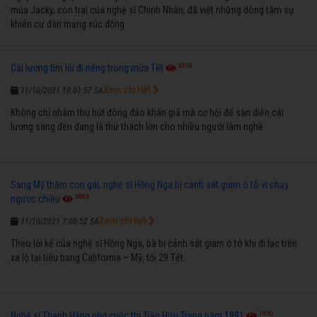
múa Jacky, con trai của nghệ sĩ Chinh Nhân, đã viết những dòng tâm sự
khiến cư dân mạng xúc động
3958
Cải lương tìm lối đi riêng trong mùa Tết
Xem chi tiết
11/10/2021 10:01:57 SA
Không chỉ nhằm thu hút đông đảo khán giả mà cơ hội để sàn diễn cải
lương sáng đèn đang là thử thách lớn cho nhiều người làm nghề
Sang Mỹ thăm con gái, nghệ sĩ Hồng Nga bị cảnh sát giam ô tô vì chạy
3886
ngược chiều
Xem chi tiết
11/10/2021 7:00:52 SA
Theo lời kể của nghệ sĩ Hồng Nga, bà bị cảnh sát giam ô tô khi đi lạc trên
xa lộ tại tiểu bang California – Mỹ, tối 29 Tết.
1930
Nghệ sĩ Thanh Hằng nhớ cuộc thi Trần Hữu Trang năm 1991