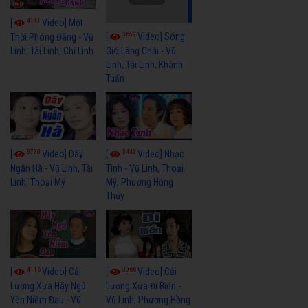
4111
[
Video] Một
3659
[
Video] Sóng
Thời Phóng Đãng - Vũ
Linh, Tài Linh, Chí Linh
Gió Làng Chài - Vũ
Linh, Tài Linh, Khánh
Tuấn
3770
3442
[
Video] Dãy
[
Video] Nhạc
Ngân Hà - Vũ Linh, Tài
Tình - Vũ Linh, Thoại
Linh, Thoại Mỹ
Mỹ, Phương Hồng
Thủy
4116
3966
[
Video] Cải
[
Video] Cải
Lương Xưa Hãy Ngủ
Lương Xưa Đi Biển -
Yên Niềm Đau - Vũ
Vũ Linh, Phương Hồng