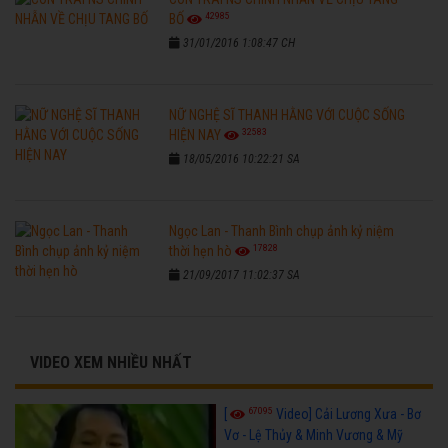
42985
BỐ
31/01/2016 1:08:47 CH
NỮ NGHỆ SĨ THANH HẰNG VỚI CUỘC SỐNG
32583
HIỆN NAY
18/05/2016 10:22:21 SA
Ngọc Lan - Thanh Bình chụp ảnh kỷ niệm
17828
thời hẹn hò
21/09/2017 11:02:37 SA
VIDEO XEM NHIỀU NHẤT
67095
[
Video] Cải Lương Xưa - Bơ
Vơ - Lệ Thủy & Minh Vương & Mỹ