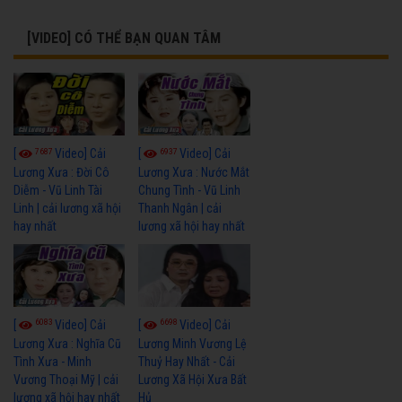
[VIDEO] CÓ THỂ BẠN QUAN TÂM
7687
6937
[
Video] Cải
[
Video] Cải
Lương Xưa : Đời Cô
Lương Xưa : Nước Mắt
Diễm - Vũ Linh Tài
Chung Tình - Vũ Linh
Linh | cải lương xã hội
Thanh Ngân | cải
hay nhất
lương xã hội hay nhất
6083
6698
[
Video] Cải
[
Video] Cải
Lương Xưa : Nghĩa Cũ
Lương Minh Vương Lệ
Tình Xưa - Minh
Thuỷ Hay Nhất - Cải
Vương Thoại Mỹ | cải
Lương Xã Hội Xưa Bất
lương xã hội hay nhất
Hủ