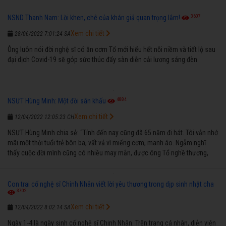
3607
NSND Thanh Nam: Lời khen, chê của khán giả quan trọng lắm!
Xem chi tiết
28/06/2022 7:01:24 SA
Ông luôn nói đời nghệ sĩ có ăn cơm Tổ mới hiểu hết nỗi niềm và tiết lộ sau
đại dịch Covid-19 sẽ góp sức thúc đẩy sàn diễn cải lương sáng đèn
4884
NSƯT Hùng Minh: Một đời sân khấu
Xem chi tiết
12/04/2022 12:05:23 CH
NSƯT Hùng Minh chia sẻ: “Tính đến nay cũng đã 65 năm đi hát. Tôi vẫn nhớ
mãi một thời tuổi trẻ bôn ba, vất vả vì miếng cơm, manh áo. Ngẫm nghĩ
thấy cuộc đời mình cũng có nhiều may mắn, được ông Tổ nghề thương,
nên từ một cậu bé nghèo chẳng biết hát xướng là gì, trong dòng đời xuôi
ngược nhận được những cơ may để từng bước thành danh với nghiệp ca
diễn”.
Con trai cố nghệ sĩ Chinh Nhân viết lời yêu thương trong dịp sinh nhật cha
3702
Xem chi tiết
12/04/2022 8:02:14 SA
Ngày 1-4 là ngày sinh cố nghệ sĩ Chinh Nhân. Trên trang cá nhân, diễn viên