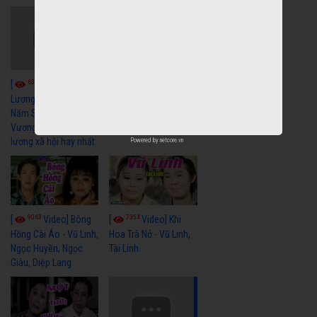
6044
[
Video] Quán
6328
[
Video] Cải
Nửa Khuya-Minh
Cảnh-Trọng Hữu
Lương Xưa : Rồi 30
Năm Sau - Minh
Vương Lệ Thủy | cải
lương xã hội hay nhất
Powered by
netcore.vn
9063
7354
[
Video] Bông
[
Video] Khi
Hồng Cài Áo - Vũ Linh,
Hoa Trà Nở - Vũ Linh,
Ngọc Huyền, Ngọc
Tài Linh
Giàu, Diệp Lang