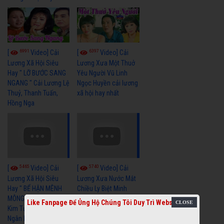
6991
6397
[
Video] Cải
[
Video] Cải
Lương Xã Hội Siêu
Lương Xưa Một Thuở
Hay " LỠ BƯỚC SANG
Yêu Người Vũ Linh
NGANG " Cải Lương Lệ
Ngọc Huyền cải lương
Thuỷ, Thanh Tuấn,
xã hội hay nhất
Hồng Nga
5465
5740
[
Video] Cải
[
Video] Cải
Lương Xã Hội Siêu
Lương Xưa Nước Mắt
Hay " BỂ HẬN MÊNH
Chiều Ly Biệt Minh
MÔNG " Cải Lương
Vương Tài Linh cải
Like Fanpage Để Ủng Hộ Chúng Tôi Duy Trì Website
Kim Tử Long, Thanh
lương xã hội hay nhất
Ngân Hay Nhất