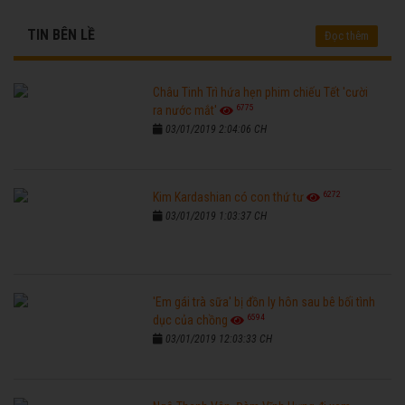
TIN BÊN LỀ
Đọc thêm
Châu Tinh Trì hứa hẹn phim chiếu Tết 'cười
6775
ra nước mắt'
03/01/2019 2:04:06 CH
6272
Kim Kardashian có con thứ tư
03/01/2019 1:03:37 CH
'Em gái trà sữa' bị đồn ly hôn sau bê bối tình
6594
dục của chồng
03/01/2019 12:03:33 CH