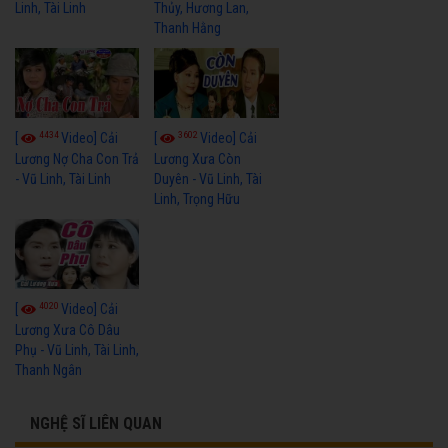
Linh, Tài Linh
Thủy, Hương Lan,
Thanh Hằng
4434
3602
[
Video] Cải
[
Video] Cải
Lương Nợ Cha Con Trả
Lương Xưa Còn
- Vũ Linh, Tài Linh
Duyên - Vũ Linh, Tài
Linh, Trọng Hữu
4020
[
Video] Cải
Lương Xưa Cô Dâu
Phụ - Vũ Linh, Tài Linh,
Thanh Ngân
NGHỆ SĨ LIÊN QUAN