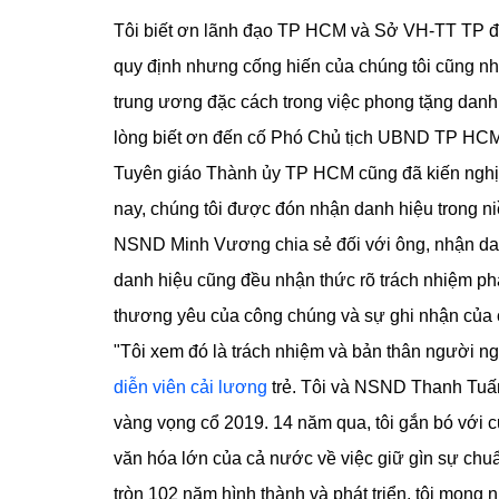
Tôi biết ơn lãnh đạo TP HCM và Sở VH-TT TP đã
quy định nhưng cống hiến của chúng tôi cũng n
trung ương đặc cách trong việc phong tặng danh 
lòng biết ơn đến cố Phó Chủ tịch UBND TP HCM N
Tuyên giáo Thành ủy TP HCM cũng đã kiến nghị
nay, chúng tôi được đón nhận danh hiệu trong ni
NSND Minh Vương chia sẻ đối với ông, nhận da
danh hiệu cũng đều nhận thức rõ trách nhiệm ph
thương yêu của công chúng và sự ghi nhận của
"Tôi xem đó là trách nhiệm và bản thân người ngh
diễn viên cải lương
trẻ. Tôi và NSND Thanh Tuấn
vàng vọng cổ 2019. 14 năm qua, tôi gắn bó với cu
văn hóa lớn của cả nước về việc giữ gìn sự chu
tròn 102 năm hình thành và phát triển, tôi mong 