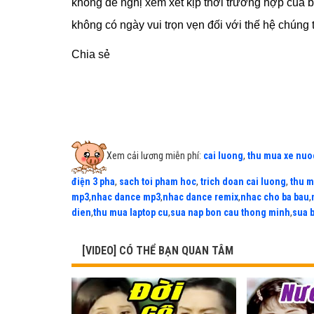
không đề nghị xem xét kịp thời trường hợp của 
không có ngày vui trọn vẹn đối với thế hệ chúng t
Chia sẻ
Xem cải lương miễn phí:
cai luong
,
thu mua xe nuo
điện 3 pha
,
sach toi pham hoc
,
trich doan cai luong
,
thu m
mp3
,
nhac dance mp3
,
nhac dance remix
,
nhac cho ba bau
,
dien
,
thu mua laptop cu
,
sua nap bon cau thong minh
,
sua 
[VIDEO] CÓ THỂ BẠN QUAN TÂM