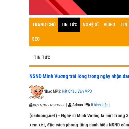
TRANG CHỦ
TIN TỨC
NGHỆ SĨ
VIDEO
TIN 
SEO
TIN TỨC
NSND Minh Vương trải lòng trong ngày nhận da
Nhạc MP3:
Hát Chầu Văn MP3
|
Admin
|
0 bình luận
|
04/11/2019 6:06:02 CH
(cailuong.net) - Nghệ sĩ Minh Vương là một trong
xem xét, đặc cách phong tặng danh hiệu NSND cùng