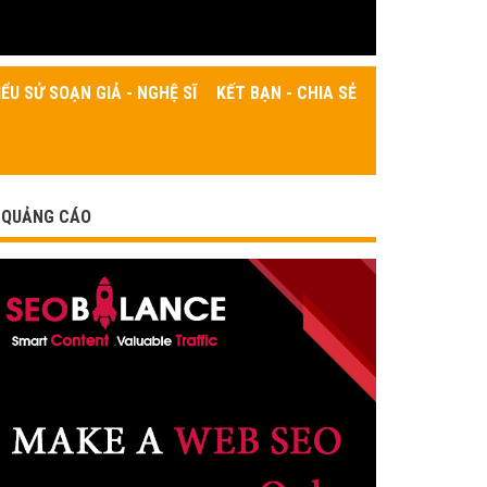
IỂU SỬ SOẠN GIẢ - NGHỆ SĨ
KẾT BẠN - CHIA SẺ
QUẢNG CÁO