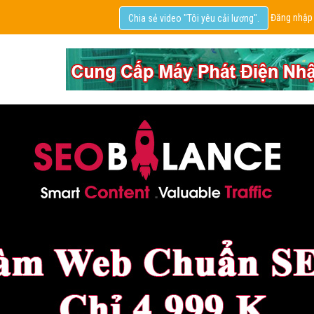
Đăng nhập
Chia sẻ video "Tôi yêu cải lương".