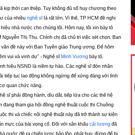
 kịp thời can thiệp. Tuy không đủ số huy chương theo
hư của nhiều
nghệ sĩ
là rất lớn. Vì thế, TP HCM đề nghị
hiệu nhà nước cho chúng tôi. Hôm nay, tôi xin bày tỏ
guyễn Thị Thu. Chính chị đã chủ trì việc xét chọn. Ban
 vấn đề này với Ban Tuyên giáo Trung ương. Để hôm
ềm vui và vinh dự" - Nghệ sĩ
Minh Vương
bày tỏ.
nh hiệu NSND là niềm tự hào. Các nghệ sĩ đón nhận
ải tiếp tục lao động không ngừng để xứng đáng với tình
 cơ quan chức năng.
ệ sĩ phải đồng hành, dìu dắt, tiếp lửa cho các thế hệ
 đang tham gia hội đồng nghệ thuật cuộc thi Chuông
ộc thi và chiếc nôi nghệ thuật này đã trở thành sự kiện
ẩn mực của bài vọng cổ. Đối với sân khấu
cải lương
đã
nhà nước đề ra chiến lược bảo tồn, phát huy, đừng để bị