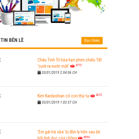
TIN BÊN LỀ
Đọc thêm
Châu Tinh Trì hứa hẹn phim chiếu Tết
6772
'cười ra nước mắt'
03/01/2019 2:04:06 CH
6272
Kim Kardashian có con thứ tư
03/01/2019 1:03:37 CH
'Em gái trà sữa' bị đồn ly hôn sau bê
6594
bối tình dục của chồng