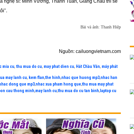
ba nghệ sĩ: Minh Vương, Thanh Tuấn, Giang Châu thì sẽ
ôi".
Bài và ảnh: Thanh Hiệp
Nguồn: cailuongvietnam.com
c mia cu
,
thu mua do cu
,
may phat dien cu
,
Hát Chầu Văn
,
máy phát
ua may lanh cu
,
kem flan
,
the hinh
,
nhac que huong mp3
,
nhac han
nhac dong que mp3
,
nhac xua pham hong que
,
thu mua may phat
bon cau thong minh
,
may lanh cu
,
thu mua do cu tan binh
,
laptop cu