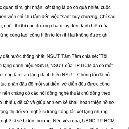
c quan tâm, ghi nhận, xét tặng là do có quá nhiều cuộc
iễn viên chỉ chú tâm đến việc "săn" huy chương. Chỉ sau
an, cuộc thi thì con đường chạm tay đến danh hiệu của
ững công lao, cống hiến to lớn thì lại không được ghi
gày đất nước thống nhất, NSƯT Tâm Tâm chia sẻ: "Tôi
trao tặng danh hiệu NSND, NSƯT của TP HCM đã có một
 trong lần trao tặng danh hiệu NSƯT. Chúng tôi đã nỗ
 tục phấn đấu để mỗi vai diễn, vở diễn đều được công
ở nên chăng có các hội đồng nghệ thuật chủ động theo
ới thiệu, đề cử và giúp anh em kê khai, hoàn thiện hồ sơ.
trọng thị đối với nghệ sĩ trong công tác xét tặng những
u, nghệ sĩ sẽ bị tổn thương. Nếu vừa qua, UBND TP HCM