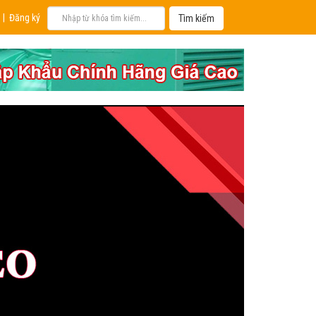
|
Đăng ký