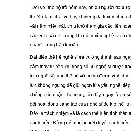
"Đối với thế hệ trẻ hôm nay, nhiều người đã đượ
thi. Sự lạm phát về huy chương đã khiến nhiều d
vài năm miệt mài, chịu khó tham gia các liên ho
các em quá dễ. Trong khi đó, nhiều nghệ sĩ có nh
nhận" – ông băn khoăn.
Đại diện thế hệ nghệ sĩ trẻ trưởng thành sau n
cảm thấy tự hào khi trong số 50 nghệ sĩ được 
lớp nghệ sĩ cùng thế hệ với mình được vinh danh
lực không ngừng để giữ ngọn lửa yêu nghề, tiếp
chúng đón nhận. Tôi mong tới đây, ngay từ cơ s
dõi hoạt động sáng tạo của nghệ sĩ để kịp thời gi
Đây là trách nhiệm và là cách thể hiện tinh thần 
danh hiệu. Đừng để mỗi lần xét duyệt danh hiệ