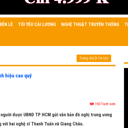
BÊN LỀ
TÔI YÊU CẢI LƯƠNG
NGHỆ THUẬT TRUYỀN THỐNG
T
Trang chủ
Tin tức
nh hiệu cao quý
1927 lượt xem
 3 người được UBND TP HCM gửi văn bản đề nghị trung ương
 với hai nghệ sĩ Thanh Tuấn và Giang Châu.