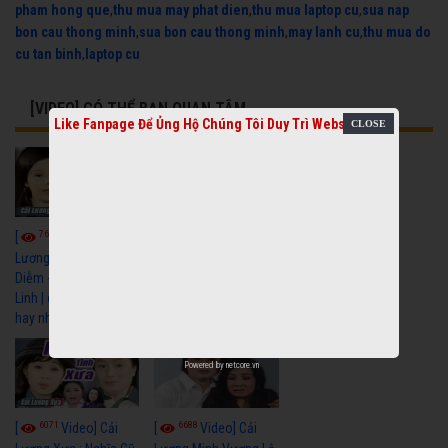
pham hong que
,
thu mua may phat dien
,
thu mua laptop cu
,
sua nap
bon cau thong minh
,
sua bon cau thong minh
,
may lanh cu
,
thu mua do
cu tan binh
,
laptop cu
[VIDEO] CÓ THỂ BẠN QUAN TÂM
Like Fanpage Để Ủng Hộ Chúng Tôi Duy Trì Website
7674
6926
[
Video] Cải
[
Video] Cải
Lương Xưa : Đời Cô
Lương Xưa : Nước Mắt
Diễm - Vũ Linh Tài
Chung Tình - Vũ Linh
Linh | cải lương xã hội
Thanh Ngân | cải
hay nhất
lương xã hội hay nhất
Powered by
netcore.vn
6071
6688
[
Video] Cải
[
Video] Cải