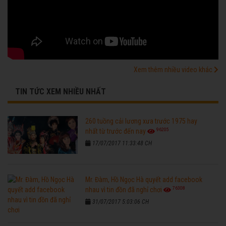
Xem thêm nhiều video khác
TIN TỨC XEM NHIỀU NHẤT
260 tuồng cải lương xưa trước 1975 hay
96205
nhất từ trước đến nay
17/07/2017 11:33:48 CH
Mr. Đàm, Hồ Ngọc Hà quyết add facebook
76308
nhau vì tin đồn đã nghỉ chơi
31/07/2017 5:03:06 CH