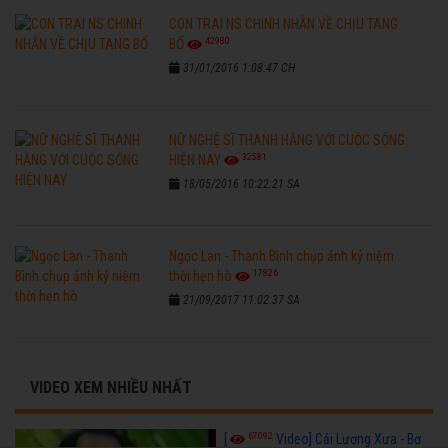
CON TRAI NS CHINH NHẪN VỀ CHỊU TANG
42980
BỐ
31/01/2016 1:08:47 CH
NỮ NGHỆ SĨ THANH HẰNG VỚI CUỘC SỐNG
32581
HIỆN NAY
18/05/2016 10:22:21 SA
Ngọc Lan - Thanh Bình chụp ảnh kỷ niệm
17826
thời hẹn hò
21/09/2017 11:02:37 SA
VIDEO XEM NHIỀU NHẤT
67092
[
Video] Cải Lương Xưa - Bơ