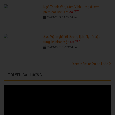
Ngô Thanh Vân, Đàm Vĩnh Hưng đi xem
6270
phim của Mỹ Tâm
03/01/2019 11:03:00 SA
Sao Việt nghỉ Tết Dương lịch: Người tiệc
7682
tùng, kẻ nhập viện
03/01/2019 10:01:54 SA
Xem thêm nhiều tin khác
TÔI YÊU CẢI LƯƠNG