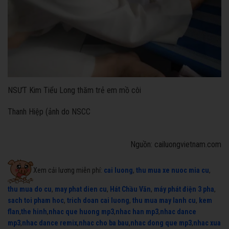
NSƯT Kim Tiểu Long thăm trẻ em mồ côi
Thanh Hiệp (ảnh do NSCC
Nguồn: cailuongvietnam.com
Xem cải lương miễn phí:
cai luong
,
thu mua xe nuoc mia cu
,
thu mua do cu
,
may phat dien cu
,
Hát Chầu Văn
,
máy phát điện 3 pha
,
sach toi pham hoc
,
trich doan cai luong
,
thu mua may lanh cu
,
kem
flan
,
the hinh
,
nhac que huong mp3
,
nhac han mp3
,
nhac dance
mp3
,
nhac dance remix
,
nhac cho ba bau
,
nhac dong que mp3
,
nhac xua