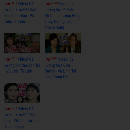
4114
3966
[
Video] Cải
[
Video] Cải
Lương Xưa Hãy Ngủ
Lương Xưa Đi Biển -
Yên Niềm Đau - Vũ
Vũ Linh, Phương Hồng
Linh, Tài Linh
Thủy, Hương Lan,
Thanh Hằng
4433
3601
[
Video] Cải
[
Video] Cải
Lương Nợ Cha Con Trả
Lương Xưa Còn
- Vũ Linh, Tài Linh
Duyên - Vũ Linh, Tài
Linh, Trọng Hữu
4016
[
Video] Cải
Lương Xưa Cô Dâu
Phụ - Vũ Linh, Tài Linh,
Thanh Ngân