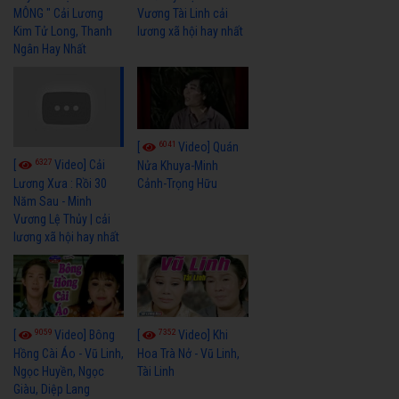
MÔNG " Cải Lương
Vương Tài Linh cải
Kim Tử Long, Thanh
lương xã hội hay nhất
Ngân Hay Nhất
6041
[
Video] Quán
6327
[
Video] Cải
Nửa Khuya-Minh
Cảnh-Trọng Hữu
Lương Xưa : Rồi 30
Năm Sau - Minh
Vương Lệ Thủy | cải
lương xã hội hay nhất
9059
7352
[
Video] Bông
[
Video] Khi
Hồng Cài Áo - Vũ Linh,
Hoa Trà Nở - Vũ Linh,
Ngọc Huyền, Ngọc
Tài Linh
Giàu, Diệp Lang