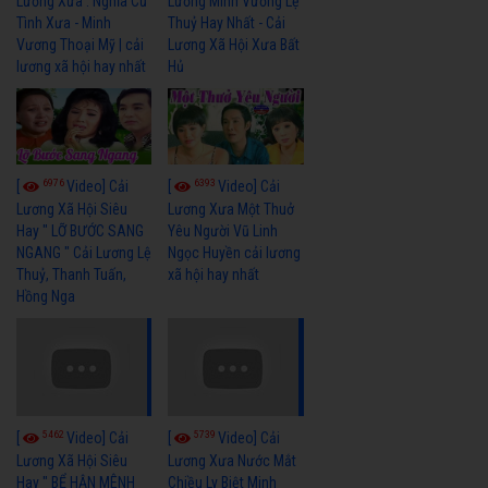
Lương Xưa : Nghĩa Cũ
Lương Minh Vương Lệ
Tình Xưa - Minh
Thuỷ Hay Nhất - Cải
Vương Thoại Mỹ | cải
Lương Xã Hội Xưa Bất
lương xã hội hay nhất
Hủ
6976
6393
[
Video] Cải
[
Video] Cải
Lương Xã Hội Siêu
Lương Xưa Một Thuở
Hay " LỠ BƯỚC SANG
Yêu Người Vũ Linh
NGANG " Cải Lương Lệ
Ngọc Huyền cải lương
Thuỷ, Thanh Tuấn,
xã hội hay nhất
Hồng Nga
5462
5739
[
Video] Cải
[
Video] Cải
Lương Xã Hội Siêu
Lương Xưa Nước Mắt
Hay " BỂ HẬN MÊNH
Chiều Ly Biệt Minh