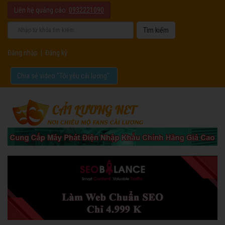
Liên hệ quảng cáo:
0932221090
Đăng nhập
|
Đăng ký
Chia sẻ video "Tôi yêu cải lương".