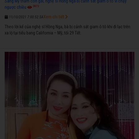
Sang Mỹ thăm con gái, nghệ sĩ Hồng Nga bị cảnh sát giam ô tô vì chạy
3873
ngược chiều
Xem chi tiết
11/10/2021 7:00:52 SA
Theo lời kể của nghệ sĩ Hồng Nga, bà bị cảnh sát giam ô tô khi đi lạc trên
xa lộ tại tiểu bang California – Mỹ, tối 29 Tết.