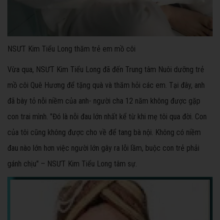
NSƯT Kim Tiểu Long thăm trẻ em mồ côi
Vừa qua, NSƯT Kim Tiểu Long đã đến Trung tâm Nuôi dưỡng trẻ
mồ côi Quê Hương để tặng quà và thăm hỏi các em. Tại đây, anh
đã bày tỏ nỗi niềm của anh- người cha 12 năm không được gặp
con trai mình. "Đó là nỗi đau lớn nhất kể từ khi mẹ tôi qua đời. Con
của tôi cũng không được cho về để tang bà nội. Không có niềm
đau nào lớn hơn việc người lớn gây ra lỗi lầm, buộc con trẻ phải
gánh chịu" – NSƯT Kim Tiểu Long tâm sự.