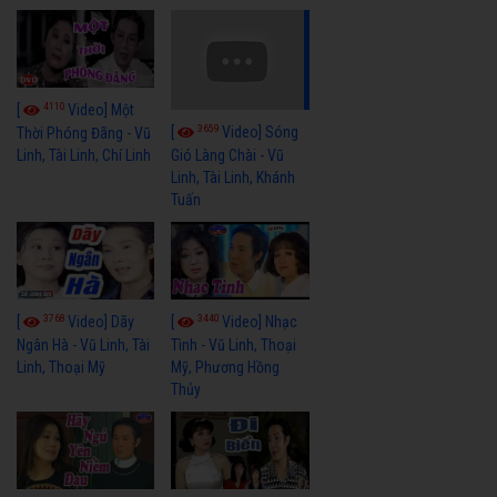
4110
[
Video] Một
3659
[
Video] Sóng
Thời Phóng Đãng - Vũ
Linh, Tài Linh, Chí Linh
Gió Làng Chài - Vũ
Linh, Tài Linh, Khánh
Tuấn
3768
3440
[
Video] Dãy
[
Video] Nhạc
Ngân Hà - Vũ Linh, Tài
Tình - Vũ Linh, Thoại
Linh, Thoại Mỹ
Mỹ, Phương Hồng
Thủy