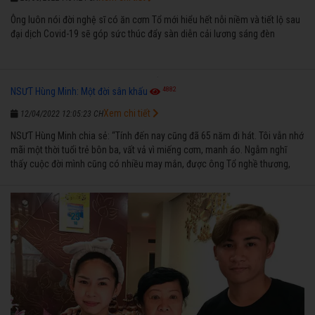
Ông luôn nói đời nghệ sĩ có ăn cơm Tổ mới hiểu hết nỗi niềm và tiết lộ sau
đại dịch Covid-19 sẽ góp sức thúc đẩy sàn diễn cải lương sáng đèn
4882
NSƯT Hùng Minh: Một đời sân khấu
Xem chi tiết
12/04/2022 12:05:23 CH
NSƯT Hùng Minh chia sẻ: “Tính đến nay cũng đã 65 năm đi hát. Tôi vẫn nhớ
mãi một thời tuổi trẻ bôn ba, vất vả vì miếng cơm, manh áo. Ngẫm nghĩ
thấy cuộc đời mình cũng có nhiều may mắn, được ông Tổ nghề thương,
nên từ một cậu bé nghèo chẳng biết hát xướng là gì, trong dòng đời xuôi
ngược nhận được những cơ may để từng bước thành danh với nghiệp ca
diễn”.