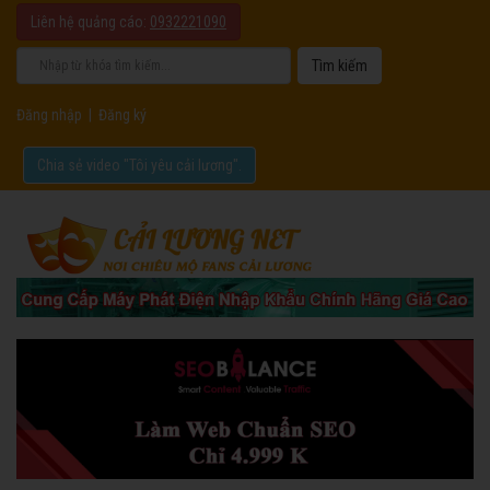
Liên hệ quảng cáo:
0932221090
Đăng nhập
|
Đăng ký
Chia sẻ video "Tôi yêu cải lương".