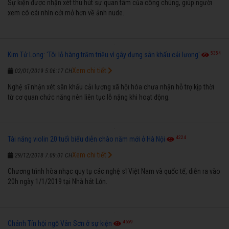
Sự kiện được nhận xét thu hút sự quan tâm của công chúng, giúp người
xem có cái nhìn cởi mở hơn về ảnh nude.
5354
Kim Tử Long: 'Tôi lỗ hàng trăm triệu vì gây dựng sân khấu cải lương'
Xem chi tiết
02/01/2019 5:06:17 CH
Nghệ sĩ nhận xét sân khấu cải lương xã hội hóa chưa nhận hỗ trợ kịp thời
từ cơ quan chức năng nên liên tục lỗ nặng khi hoạt động.
4224
Tài năng violin 20 tuổi biểu diễn chào năm mới ở Hà Nội
Xem chi tiết
29/12/2018 7:09:01 CH
Chương trình hòa nhạc quy tụ các nghệ sĩ Việt Nam và quốc tế, diễn ra vào
20h ngày 1/1/2019 tại Nhà hát Lớn.
4659
Chánh Tín hội ngộ Vân Sơn ở sự kiện