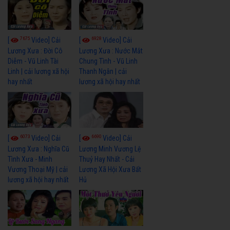
7675
6928
[
Video] Cải
[
Video] Cải
Lương Xưa : Đời Cô
Lương Xưa : Nước Mắt
Diễm - Vũ Linh Tài
Chung Tình - Vũ Linh
Linh | cải lương xã hội
Thanh Ngân | cải
hay nhất
lương xã hội hay nhất
6073
6690
[
Video] Cải
[
Video] Cải
Lương Xưa : Nghĩa Cũ
Lương Minh Vương Lệ
Tình Xưa - Minh
Thuỷ Hay Nhất - Cải
Vương Thoại Mỹ | cải
Lương Xã Hội Xưa Bất
lương xã hội hay nhất
Hủ