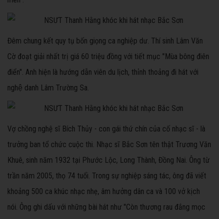
Đêm chung kết quy tụ bốn giọng ca nghiệp dư. Thí sinh Lâm Văn
Cờ đoạt giải nhất trị giá 60 triệu đồng với tiết mục "Mùa bông điên
điển". Anh hiện là hướng dẫn viên du lịch, thỉnh thoảng đi hát với
nghệ danh Lâm Trường Sa.
Vợ chồng nghệ sĩ Bích Thủy - con gái thứ chín của cố nhạc sĩ - là
trưởng ban tổ chức cuộc thi. Nhạc sĩ Bắc Sơn tên thật Trương Văn
Khuê, sinh năm 1932 tại Phước Lộc, Long Thành, Đồng Nai. Ông từ
trần năm 2005, thọ 74 tuổi. Trong sự nghiệp sáng tác, ông đã viết
khoảng 500 ca khúc nhạc nhẹ, âm hưởng dân ca và 100 vở kịch
nói. Ông ghi dấu với những bài hát như "Còn thương rau đắng mọc