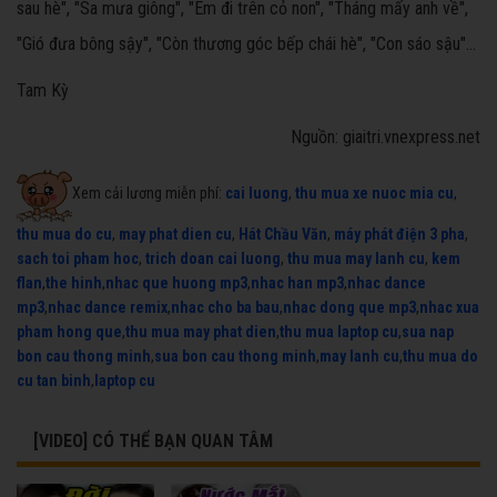
sau hè", "Sa mưa giông", "Em đi trên cỏ non", "Tháng mấy anh về",
"Gió đưa bông sậy", "Còn thương góc bếp chái hè", "Con sáo sậu"...
Tam Kỳ
Nguồn: giaitri.vnexpress.net
Xem cải lương miễn phí:
cai luong
,
thu mua xe nuoc mia cu
,
thu mua do cu
,
may phat dien cu
,
Hát Chầu Văn
,
máy phát điện 3 pha
,
sach toi pham hoc
,
trich doan cai luong
,
thu mua may lanh cu
,
kem
flan
,
the hinh
,
nhac que huong mp3
,
nhac han mp3
,
nhac dance
mp3
,
nhac dance remix
,
nhac cho ba bau
,
nhac dong que mp3
,
nhac xua
pham hong que
,
thu mua may phat dien
,
thu mua laptop cu
,
sua nap
bon cau thong minh
,
sua bon cau thong minh
,
may lanh cu
,
thu mua do
cu tan binh
,
laptop cu
[VIDEO] CÓ THỂ BẠN QUAN TÂM