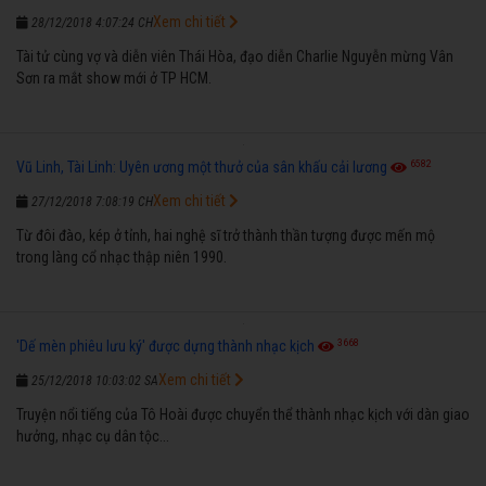
Xem chi tiết
28/12/2018 4:07:24 CH
Tài tử cùng vợ và diễn viên Thái Hòa, đạo diễn Charlie Nguyễn mừng Vân
Sơn ra mắt show mới ở TP HCM.
6582
Vũ Linh, Tài Linh: Uyên ương một thưở của sân khấu cải lương
Xem chi tiết
27/12/2018 7:08:19 CH
Từ đôi đào, kép ở tỉnh, hai nghệ sĩ trở thành thần tượng được mến mộ
trong làng cổ nhạc thập niên 1990.
3668
'Dế mèn phiêu lưu ký' được dựng thành nhạc kịch
Xem chi tiết
25/12/2018 10:03:02 SA
Truyện nổi tiếng của Tô Hoài được chuyển thể thành nhạc kịch với dàn giao
hưởng, nhạc cụ dân tộc...