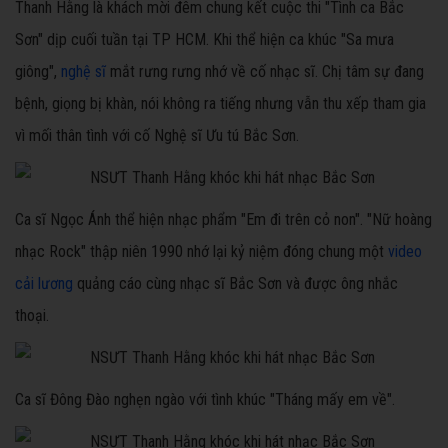
Thanh Hằng là khách mời đêm chung kết cuộc thi "Tình ca Bắc
Sơn" dịp cuối tuần tại TP HCM. Khi thể hiện ca khúc "Sa mưa
giông",
nghệ sĩ
mắt rưng rưng nhớ về cố nhạc sĩ. Chị tâm sự đang
bệnh, giọng bị khàn, nói không ra tiếng nhưng vẫn thu xếp tham gia
vì mối thân tình với cố Nghệ sĩ Ưu tú Bắc Sơn.
Ca sĩ Ngọc Ánh thể hiện nhạc phẩm "Em đi trên cỏ non". "Nữ hoàng
nhạc Rock" thập niên 1990 nhớ lại kỷ niệm đóng chung một
video
cải lương
quảng cáo cùng nhạc sĩ Bắc Sơn và được ông nhắc
thoại.
Ca sĩ Đông Đào nghẹn ngào với tình khúc "Tháng mấy em về".