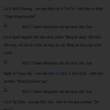
Ca sĩ Bích Phượng - con gái danh ca
Út Trà Ôn
- trình bày ca khúc
"Chùm bông hoa khế".
Ca sĩ Hạnh Nguyên thể hiện nhạc phẩm "Bông bí vàng". Kết thúc
tiết mục, chị xin lỗi vì hát sai nhịp do xúc động và chưa tập dượt
trước.
Nghệ sĩ Trung Hậu - con dâu
tiểu sử nghệ sĩ
Bảo Quốc - trình bày
ca khúc "Bông bưởi hoa cau".
Ca sĩ Hạ Châu - con gái Bắc Sơn - nhớ về cha qua ca khúc "Dế
mèn".