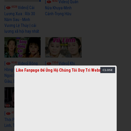
6042
[
Video] Quán
6328
[
Video] Cải
Nửa Khuya-Minh
Cảnh-Trọng Hữu
Lương Xưa : Rồi 30
Năm Sau - Minh
Vương Lệ Thủy | cải
lương xã hội hay nhất
9060
7354
[
Video] Bông
[
Video] Khi
Hồng Cài Áo - Vũ Linh,
Hoa Trà Nở - Vũ Linh,
Like Fanpage Để Ủng Hộ Chúng Tôi Duy Trì Website
Ngọc Huyền, Ngọc
Tài Linh
Giàu, Diệp Lang
4110
[
Video] Một
3659
[
Video] Sóng
Thời Phóng Đãng - Vũ
Linh, Tài Linh, Chí Linh
Gió Làng Chài - Vũ