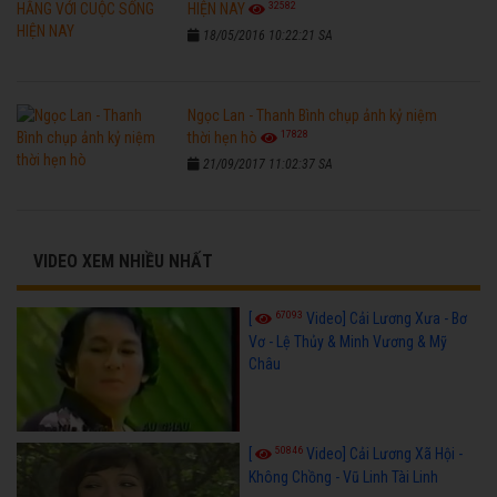
32582
HIỆN NAY
18/05/2016 10:22:21 SA
Ngọc Lan - Thanh Bình chụp ảnh kỷ niệm
17828
thời hẹn hò
21/09/2017 11:02:37 SA
VIDEO XEM NHIỀU NHẤT
67093
[
Video] Cải Lương Xưa - Bơ
Vơ - Lệ Thủy & Minh Vương & Mỹ
Châu
50846
[
Video] Cải Lương Xã Hội -
Không Chồng - Vũ Linh Tài Linh