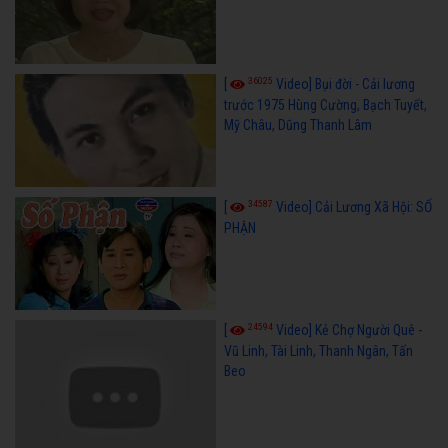
36025
[
Video] Bụi đời - Cải lương
trước 1975 Hùng Cường, Bạch Tuyết,
Mỹ Châu, Dũng Thanh Lâm
34587
[
Video] Cải Lương Xã Hội: SỐ
PHẬN
24594
[
Video] Kẻ Chợ Người Quê -
Vũ Linh, Tài Linh, Thanh Ngân, Tấn
Beo