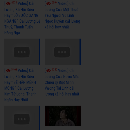
6979
6394
[
Video] Cải
[
Video] Cải
Lương Xã Hội Siêu
Lương Xưa Một Thuở
Hay " LỠ BƯỚC SANG
Yêu Người Vũ Linh
NGANG " Cải Lương Lệ
Ngọc Huyền cải lương
Thuỷ, Thanh Tuấn,
xã hội hay nhất
Hồng Nga
5463
5740
[
Video] Cải
[
Video] Cải
Lương Xã Hội Siêu
Lương Xưa Nước Mắt
Hay " BỂ HẬN MÊNH
Chiều Ly Biệt Minh
MÔNG " Cải Lương
Vương Tài Linh cải
Kim Tử Long, Thanh
lương xã hội hay nhất
Ngân Hay Nhất