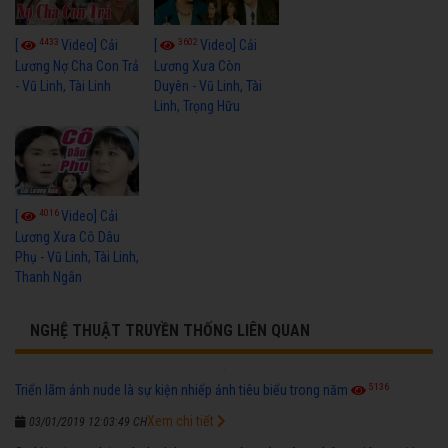
4433
3602
[
Video] Cải
[
Video] Cải
Lương Nợ Cha Con Trả
Lương Xưa Còn
- Vũ Linh, Tài Linh
Duyên - Vũ Linh, Tài
Linh, Trọng Hữu
4016
[
Video] Cải
Lương Xưa Cô Dâu
Phụ - Vũ Linh, Tài Linh,
Thanh Ngân
NGHỆ THUẬT TRUYỀN THỐNG LIÊN QUAN
5136
Triển lãm ảnh nude là sự kiện nhiếp ảnh tiêu biểu trong năm
Xem chi tiết
03/01/2019 12:03:49 CH