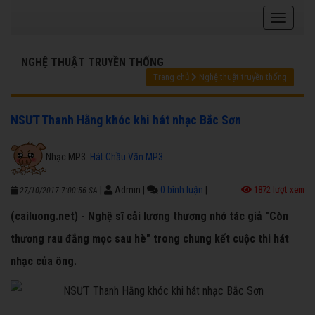
NGHỆ THUẬT TRUYỀN THỐNG
Trang chủ
Nghệ thuật truyền thống
NSƯT Thanh Hằng khóc khi hát nhạc Bắc Sơn
Nhạc MP3:
Hát Chầu Văn MP3
|
Admin
|
0 bình luận
|
1872 lượt xem
27/10/2017 7:00:56 SA
(cailuong.net) - Nghệ sĩ cải lương thương nhớ tác giả "Còn
thương rau đắng mọc sau hè" trong chung kết cuộc thi hát
nhạc của ông.