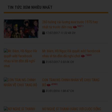
TIN TỨC XEM NHIỀU NHẤT
260 tuồng cải lương xưa trước 1975 hay
96211
nhất từ trước đến nay
17/07/2017 11:33:48 CH
Mr. Đàm, Hồ Ngọc Hà quyết add facebook
76309
nhau vì tin đồn đã nghỉ chơi
31/07/2017 5:03:06 CH
CON TRAI NS CHINH NHẪN VỀ CHỊU TANG
42983
BỐ
31/01/2016 1:08:47 CH
NỮ NGHỆ SĨ THANH HẰNG VỚI CUỘC SỐNG