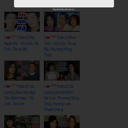
Linh, Tài Linh, Khánh
Tuấn
Powered by
netcore.vn
3770
3441
[
Video] Dãy
[
Video] Nhạc
Ngân Hà - Vũ Linh, Tài
Tình - Vũ Linh, Thoại
Linh, Thoại Mỹ
Mỹ, Phương Hồng
Thủy
4114
3966
[
Video] Cải
[
Video] Cải
Lương Xưa Hãy Ngủ
Lương Xưa Đi Biển -
Yên Niềm Đau - Vũ
Vũ Linh, Phương Hồng
Linh, Tài Linh
Thủy, Hương Lan,
Thanh Hằng