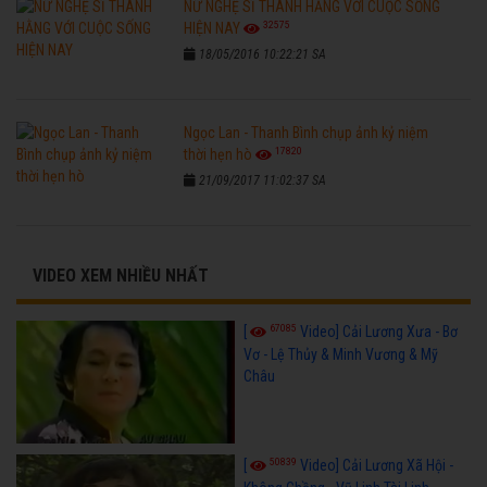
NỮ NGHỆ SĨ THANH HẰNG VỚI CUỘC SỐNG
32575
HIỆN NAY
18/05/2016 10:22:21 SA
Ngọc Lan - Thanh Bình chụp ảnh kỷ niệm
17820
thời hẹn hò
21/09/2017 11:02:37 SA
VIDEO XEM NHIỀU NHẤT
67085
[
Video] Cải Lương Xưa - Bơ
Vơ - Lệ Thủy & Minh Vương & Mỹ
Châu
50839
[
Video] Cải Lương Xã Hội -