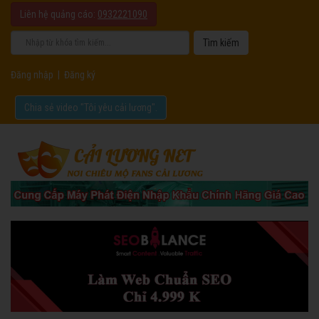
Liên hệ quảng cáo:
0932221090
Đăng nhập
|
Đăng ký
Chia sẻ video "Tôi yêu cải lương".