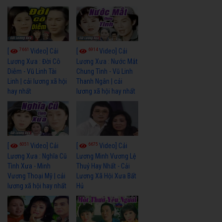
7661
6914
[
Video] Cải
[
Video] Cải
Lương Xưa : Đời Cô
Lương Xưa : Nước Mắt
Diễm - Vũ Linh Tài
Chung Tình - Vũ Linh
Linh | cải lương xã hội
Thanh Ngân | cải
hay nhất
lương xã hội hay nhất
6051
6675
[
Video] Cải
[
Video] Cải
Lương Xưa : Nghĩa Cũ
Lương Minh Vương Lệ
Tình Xưa - Minh
Thuỷ Hay Nhất - Cải
Vương Thoại Mỹ | cải
Lương Xã Hội Xưa Bất
lương xã hội hay nhất
Hủ