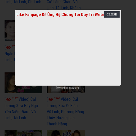
Linh, Tài Linh, Chí Linh
Gió Làng Chài - Vũ
Linh, Tài Linh, Khánh
Tuấn
Like Fanpage Để Ủng Hộ Chúng Tôi Duy Trì Website
3765
3437
[
Video] Dãy
[
Video] Nhạc
Ngân Hà - Vũ Linh, Tài
Tình - Vũ Linh, Thoại
Linh, Thoại Mỹ
Mỹ, Phương Hồng
Thủy
Powered by
netcore.vn
4112
3962
[
Video] Cải
[
Video] Cải
Lương Xưa Hãy Ngủ
Lương Xưa Đi Biển -
Yên Niềm Đau - Vũ
Vũ Linh, Phương Hồng
Linh, Tài Linh
Thủy, Hương Lan,
Thanh Hằng