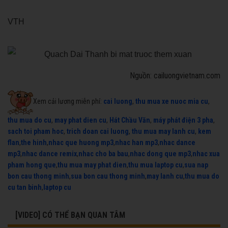
VTH
Nguồn: cailuongvietnam.com
Xem cải lương miễn phí:
cai luong
,
thu mua xe nuoc mia cu
,
thu mua do cu
,
may phat dien cu
,
Hát Chầu Văn
,
máy phát điện 3 pha
,
sach toi pham hoc
,
trich doan cai luong
,
thu mua may lanh cu
,
kem
flan
,
the hinh
,
nhac que huong mp3
,
nhac han mp3
,
nhac dance
mp3
,
nhac dance remix
,
nhac cho ba bau
,
nhac dong que mp3
,
nhac xua
pham hong que
,
thu mua may phat dien
,
thu mua laptop cu
,
sua nap
bon cau thong minh
,
sua bon cau thong minh
,
may lanh cu
,
thu mua do
cu tan binh
,
laptop cu
[VIDEO] CÓ THỂ BẠN QUAN TÂM