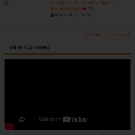
Sao Việt nghỉ Tết Dương lịch: Người tiệc
7674
tùng, kẻ nhập viện
03/01/2019 10:01:54 SA
Xem thêm nhiều tin khác
TÔI YÊU CẢI LƯƠNG