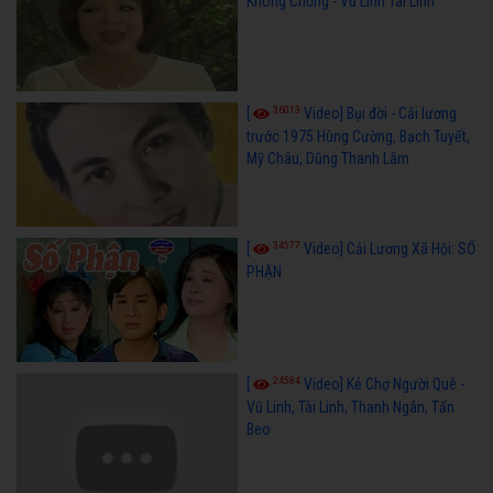
Không Chồng - Vũ Linh Tài Linh
36013
[
Video] Bụi đời - Cải lương
trước 1975 Hùng Cường, Bạch Tuyết,
Mỹ Châu, Dũng Thanh Lâm
34577
[
Video] Cải Lương Xã Hội: SỐ
PHẬN
24584
[
Video] Kẻ Chợ Người Quê -
Vũ Linh, Tài Linh, Thanh Ngân, Tấn
Beo