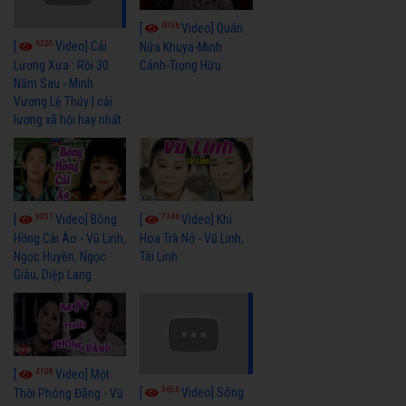
6036
[
Video] Quán
6320
[
Video] Cải
Nửa Khuya-Minh
Cảnh-Trọng Hữu
Lương Xưa : Rồi 30
Năm Sau - Minh
Vương Lệ Thủy | cải
lương xã hội hay nhất
9051
7346
[
Video] Bông
[
Video] Khi
Hồng Cài Áo - Vũ Linh,
Hoa Trà Nở - Vũ Linh,
Ngọc Huyền, Ngọc
Tài Linh
Giàu, Diệp Lang
4108
[
Video] Một
3656
[
Video] Sóng
Thời Phóng Đãng - Vũ