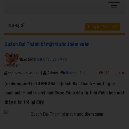
NGHỆ SĨ
Trang chủ
Nghệ sĩ
Quách Đại Thành bí mật trước thềm xuân
Nhạc MP3:
Hát Chầu Văn MP3
|
Admin
|
0 bình luận
|
1191 lượt xem
25/07/2018 3:04:16 CH
(cailuong.net) - CLVNCOM - Quách Đại Thành – một nghệ
danh mới – một ca sỹ mới được đánh dấu từ thời điểm hơn một
thập niên trở lại đây!