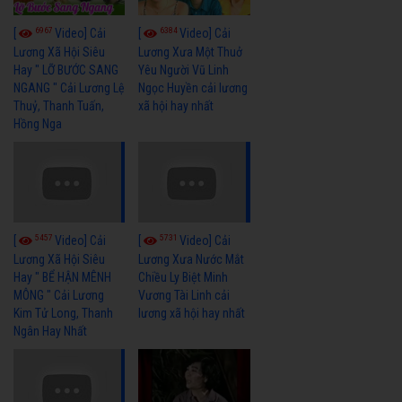
6967
6384
[
Video] Cải
[
Video] Cải
Lương Xã Hội Siêu
Lương Xưa Một Thuở
Hay " LỠ BƯỚC SANG
Yêu Người Vũ Linh
NGANG " Cải Lương Lệ
Ngọc Huyền cải lương
Thuỷ, Thanh Tuấn,
xã hội hay nhất
Hồng Nga
5457
5731
[
Video] Cải
[
Video] Cải
Lương Xã Hội Siêu
Lương Xưa Nước Mắt
Hay " BỂ HẬN MÊNH
Chiều Ly Biệt Minh
MÔNG " Cải Lương
Vương Tài Linh cải
Kim Tử Long, Thanh
lương xã hội hay nhất
Ngân Hay Nhất