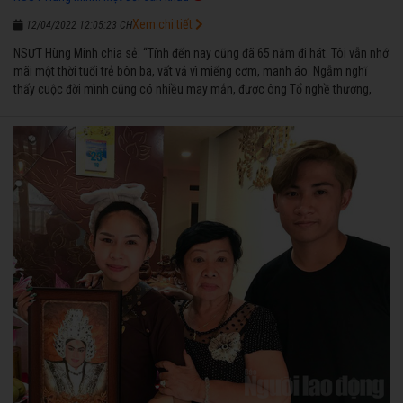
Xem chi tiết
12/04/2022 12:05:23 CH
NSƯT Hùng Minh chia sẻ: “Tính đến nay cũng đã 65 năm đi hát. Tôi vẫn nhớ
mãi một thời tuổi trẻ bôn ba, vất vả vì miếng cơm, manh áo. Ngẫm nghĩ
thấy cuộc đời mình cũng có nhiều may mắn, được ông Tổ nghề thương,
nên từ một cậu bé nghèo chẳng biết hát xướng là gì, trong dòng đời xuôi
ngược nhận được những cơ may để từng bước thành danh với nghiệp ca
diễn”.