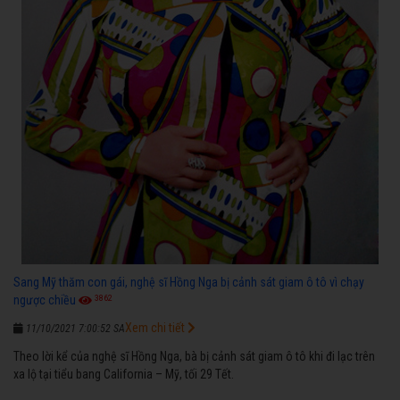
Sang Mỹ thăm con gái, nghệ sĩ Hồng Nga bị cảnh sát giam ô tô vì chạy
3862
ngược chiều
Xem chi tiết
11/10/2021 7:00:52 SA
Theo lời kể của nghệ sĩ Hồng Nga, bà bị cảnh sát giam ô tô khi đi lạc trên
xa lộ tại tiểu bang California – Mỹ, tối 29 Tết.