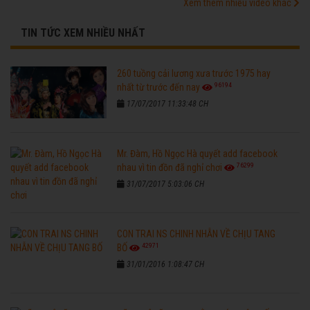
Xem thêm nhiều video khác
TIN TỨC XEM NHIỀU NHẤT
260 tuồng cải lương xưa trước 1975 hay
96194
nhất từ trước đến nay
17/07/2017 11:33:48 CH
Mr. Đàm, Hồ Ngọc Hà quyết add facebook
76299
nhau vì tin đồn đã nghỉ chơi
31/07/2017 5:03:06 CH
CON TRAI NS CHINH NHẪN VỀ CHỊU TANG
42971
BỐ
31/01/2016 1:08:47 CH