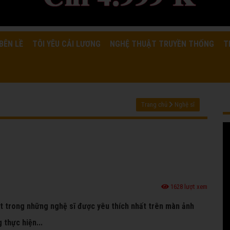
BÊN LỀ
TÔI YÊU CẢI LƯƠNG
NGHỆ THUẬT TRUYỀN THỐNG
T
Trang chủ
Nghệ sĩ
1628 lượt xem
t trong những nghệ sĩ được yêu thích nhất trên màn ảnh
 thực hiện...