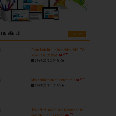
TIN BÊN LỀ
Đọc thêm
Châu Tinh Trì hứa hẹn phim chiếu Tết
6770
'cười ra nước mắt'
03/01/2019 2:04:06 CH
6270
Kim Kardashian có con thứ tư
03/01/2019 1:03:37 CH
'Em gái trà sữa' bị đồn ly hôn sau bê
6591
bối tình dục của chồng