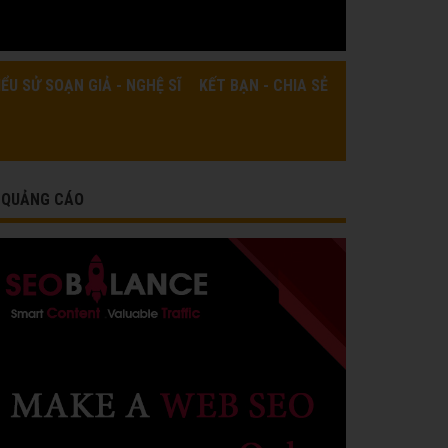
IỂU SỬ SOẠN GIẢ - NGHỆ SĨ
KẾT BẠN - CHIA SẺ
QUẢNG CÁO