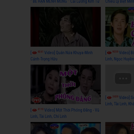
" BỂ HẬN MÊNH MÔNG " Cải Lương Kim Tử
Chiều Ly Biệt Min
Long, Thanh Ngân Hay Nhất
lương xã hội hay
6041
9059
[
Video] Quán Nửa Khuya-Minh
[
Video] B
Cảnh-Trọng Hữu
Linh, Ngọc Huyền
3659
[
Video] S
Linh, Tài Linh, K
4110
[
Video] Một Thời Phóng Đãng - Vũ
Linh, Tài Linh, Chí Linh