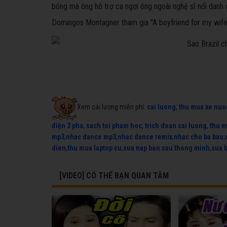
bóng mà ông hỗ trợ ca ngợi ông ngoài nghệ sĩ nổi danh
Domingos Montagner tham gia "A boyfriend for my wife"
Xem cải lương miễn phí:
cai luong
,
thu mua xe nuo
điện 3 pha
,
sach toi pham hoc
,
trich doan cai luong
,
thu m
mp3
,
nhac dance mp3
,
nhac dance remix
,
nhac cho ba bau
,
dien
,
thu mua laptop cu
,
sua nap bon cau thong minh
,
sua 
[VIDEO] CÓ THỂ BẠN QUAN TÂM