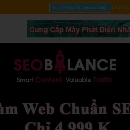
Đăng nhập
Chia sẻ video "Tôi yêu cải lương".