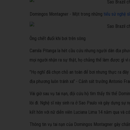
Domingos Montagner - Một trong những
tiểu sử nghệ s
Ông chết đuối khi bơi trên sông
Camila Pitanga la hét cầu cứu nhưng người dân địa phư
mọi người nhận ra sự thật, họ chẳng thể làm được gì vì
"Họ nghĩ đã chọn chỗ an toàn để bơi nhưng thực ra đây l
địa phương luôn tránh xa" - Cảnh sát trưởng Antonio Fran
Vài giờ sau vụ tai nạn, đội cứu hộ tìm thấy thi thể Do
lôi đi. Nghệ sĩ này sinh ra ở Sao Paulo và gây dựng sự n
kết hôn với nữ diễn viên Luciana Lima 14 năm qua và có
Thông tin vụ tai nạn của Domingos Montagner gây chấn 