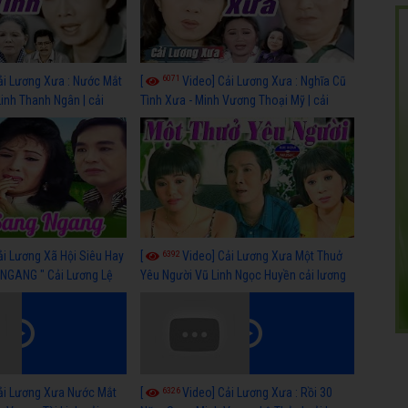
6071
ải Lương Xưa : Nước Mắt
[
Video] Cải Lương Xưa : Nghĩa Cũ
Linh Thanh Ngân | cải
Tình Xưa - Minh Vương Thoại Mỹ | cải
 nhất
lương xã hội hay nhất
6392
ải Lương Xã Hội Siêu Hay
[
Video] Cải Lương Xưa Một Thuở
NGANG " Cải Lương Lệ
Yêu Người Vũ Linh Ngọc Huyền cải lương
n, Hồng Nga
xã hội hay nhất
6326
ải Lương Xưa Nước Mắt
[
Video] Cải Lương Xưa : Rồi 30