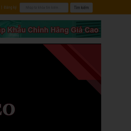
|
Đăng ký