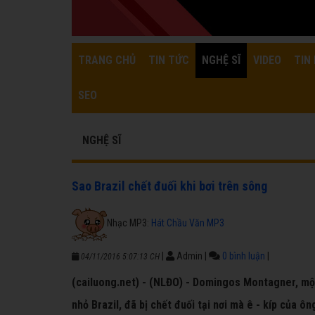
TRANG CHỦ
TIN TỨC
NGHỆ SĨ
VIDEO
TIN 
SEO
NGHỆ SĨ
Sao Brazil chết đuối khi bơi trên sông
Nhạc MP3:
Hát Chầu Văn MP3
|
Admin
|
0 bình luận
|
04/11/2016 5:07:13 CH
(cailuong.net) - (NLĐO) - Domingos Montagner, mộ
nhỏ Brazil, đã bị chết đuối tại nơi mà ê - kíp của ông