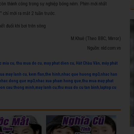
 còn thành công trong sự nghiệp bóng ném. Phim mới nhất
 chỉ mới ra mắt 2 tuần trước.
M.Khuê (Theo BBC, Mirror)
Nguồn: nld.com.vn
c mia cu
,
thu mua do cu
,
may phat dien cu
,
Hát Chầu Văn
,
máy phát
ua may lanh cu
,
kem flan
,
the hinh
,
nhac que huong mp3
,
nhac han
nhac dong que mp3
,
nhac xua pham hong que
,
thu mua may phat
bon cau thong minh
,
may lanh cu
,
thu mua do cu tan binh
,
laptop cu