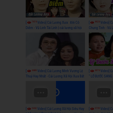
7674
6926
[
Video] Cải Lương Xưa : Đời Cô
[
Video] C
Diễm - Vũ Linh Tài Linh | cải lương xã hội
Chung Tình - Vũ 
hay nhất
lương xã hội hay
6688
6976
[
Video] Cải Lương Minh Vương Lệ
[
Video] C
Thuỷ Hay Nhất - Cải Lương Xã Hội Xưa Bất
" LỠ BƯỚC SANG 
Hủ
Thuỷ, Thanh Tuấ
5462
5739
[
Video] Cải Lương Xã Hội Siêu Hay
[
Video] C