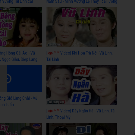
h Vương Tài Linh cải
Năm Sau - Minh Vương Lệ Thủy | cải lương
 nhất
xã hội hay nhất
7352
ông Hồng Cài Áo - Vũ
[
Video] Khi Hoa Trà Nở - Vũ Linh,
, Ngọc Giàu, Diệp Lang
Tài Linh
óng Gió Làng Chài - Vũ
hánh Tuấn
3768
[
Video] Dãy Ngân Hà - Vũ Linh, Tài
Linh, Thoại Mỹ