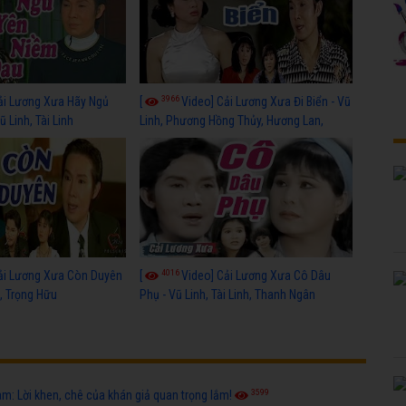
3966
ải Lương Xưa Hãy Ngủ
[
Video] Cải Lương Xưa Đi Biển - Vũ
 Linh, Tài Linh
Linh, Phương Hồng Thủy, Hương Lan,
Thanh Hằng
4016
ải Lương Xưa Còn Duyên
[
Video] Cải Lương Xưa Cô Dâu
h, Trọng Hữu
Phụ - Vũ Linh, Tài Linh, Thanh Ngân
3599
: Lời khen, chê của khán giả quan trọng lắm!