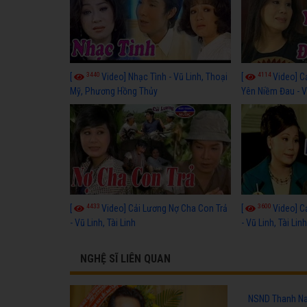
3440
4114
[
Video] Nhạc Tình - Vũ Linh, Thoại
[
Video] C
Mỹ, Phương Hồng Thủy
Yên Niềm Đau - Vũ
4433
3600
[
Video] Cải Lương Nợ Cha Con Trả
[
Video] C
- Vũ Linh, Tài Linh
- Vũ Linh, Tài Lin
NGHỆ SĨ LIÊN QUAN
NSND Thanh Nam