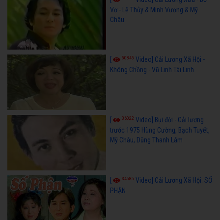
Vơ - Lệ Thủy & Minh Vương & Mỹ
Châu
50845
[
Video] Cải Lương Xã Hội -
Không Chồng - Vũ Linh Tài Linh
36022
[
Video] Bụi đời - Cải lương
trước 1975 Hùng Cường, Bạch Tuyết,
Mỹ Châu, Dũng Thanh Lâm
34585
[
Video] Cải Lương Xã Hội: SỐ
PHẬN