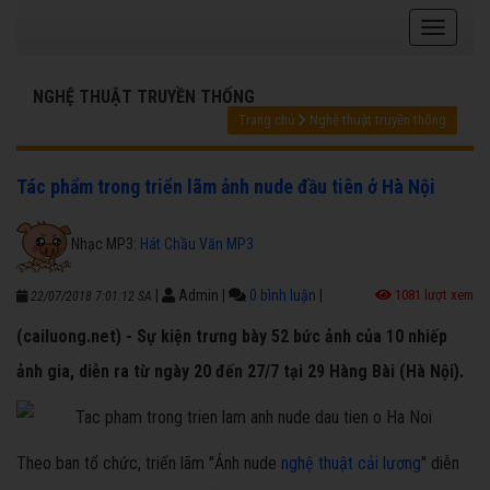
NGHỆ THUẬT TRUYỀN THỐNG
Trang chủ
Nghệ thuật truyền thống
Tác phẩm trong triển lãm ảnh nude đầu tiên ở Hà Nội
Nhạc MP3:
Hát Chầu Văn MP3
|
Admin
|
0 bình luận
|
1081 lượt xem
22/07/2018 7:01:12 SA
(cailuong.net) - Sự kiện trưng bày 52 bức ảnh của 10 nhiếp
ảnh gia, diễn ra từ ngày 20 đến 27/7 tại 29 Hàng Bài (Hà Nội).
Theo ban tổ chức, triển lãm "Ảnh nude
nghệ thuật cải lương
" diễn