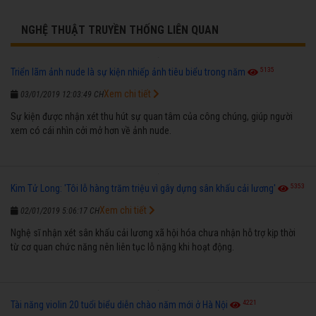
NGHỆ THUẬT TRUYỀN THỐNG LIÊN QUAN
5135
Triển lãm ảnh nude là sự kiện nhiếp ảnh tiêu biểu trong năm
Xem chi tiết
03/01/2019 12:03:49 CH
Sự kiện được nhận xét thu hút sự quan tâm của công chúng, giúp người
xem có cái nhìn cởi mở hơn về ảnh nude.
5353
Kim Tử Long: 'Tôi lỗ hàng trăm triệu vì gây dựng sân khấu cải lương'
Xem chi tiết
02/01/2019 5:06:17 CH
Nghệ sĩ nhận xét sân khấu cải lương xã hội hóa chưa nhận hỗ trợ kịp thời
từ cơ quan chức năng nên liên tục lỗ nặng khi hoạt động.
4221
Tài năng violin 20 tuổi biểu diễn chào năm mới ở Hà Nội