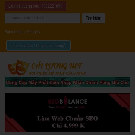
Liên hệ quảng cáo:
0932221090
Đăng nhập
|
Đăng ký
Chia sẻ video "Tôi yêu cải lương".