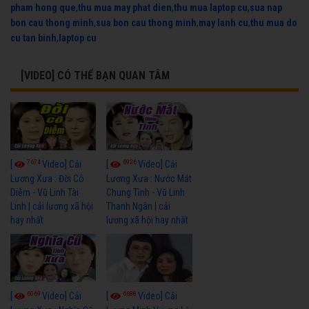
pham hong que
,
thu mua may phat dien
,
thu mua laptop cu
,
sua nap
bon cau thong minh
,
sua bon cau thong minh
,
may lanh cu
,
thu mua do
cu tan binh
,
laptop cu
[VIDEO] CÓ THỂ BẠN QUAN TÂM
7674
6926
[
Video] Cải
[
Video] Cải
Lương Xưa : Đời Cô
Lương Xưa : Nước Mắt
Diễm - Vũ Linh Tài
Chung Tình - Vũ Linh
Linh | cải lương xã hội
Thanh Ngân | cải
hay nhất
lương xã hội hay nhất
6069
6688
[
Video] Cải
[
Video] Cải