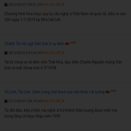
Xem chi tiết
29/12/2018 7:09:01 CH
Chương trình hòa nhạc quy tụ các nghệ sĩ Việt Nam và quốc tế, diễn ra vào
20h ngày 1/1/2019 tại Nhà hát Lớn.
4658
Chánh Tín hội ngộ Vân Sơn ở sự kiện
Xem chi tiết
28/12/2018 4:07:24 CH
Tài tử cùng vợ và diễn viên Thái Hòa, đạo diễn Charlie Nguyễn mừng Vân
Sơn ra mắt show mới ở TP HCM.
6578
Vũ Linh, Tài Linh: Uyên ương một thưở của sân khấu cải lương
Xem chi tiết
27/12/2018 7:08:19 CH
Từ đôi đào, kép ở tỉnh, hai nghệ sĩ trở thành thần tượng được mến mộ
trong làng cổ nhạc thập niên 1990.