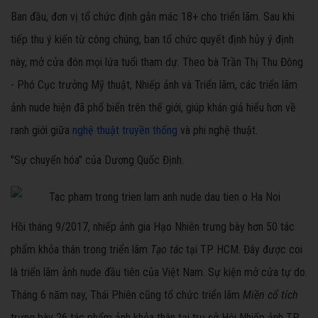
Ban đầu, đơn vị tổ chức định gắn mác 18+ cho triển lãm. Sau khi
tiếp thu ý kiến từ công chúng, ban tổ chức quyết định hủy ý định
này, mở cửa đón mọi lứa tuổi tham dự. Theo bà Trần Thị Thu Đông
- Phó Cục trưởng Mỹ thuật, Nhiếp ảnh và Triển lãm, các triển lãm
ảnh nude hiện đã phổ biến trên thế giới, giúp khán giả hiểu hơn về
ranh giới giữa
nghệ thuật truyền thống
và phi nghệ thuật.
"Sự chuyển hóa" của Dương Quốc Định.
Hồi tháng 9/2017, n
hiếp ảnh gia Hạo Nhiên trưng bày hơn 50 tác
phẩm khỏa thân trong triển lãm
Tạo tác
tại TP HCM. Đây được coi
là triển lãm ảnh nude đầu tiên của Việt Nam. Sự kiện mở cửa tự do.
Tháng 6 năm nay, Thái Phiên cũng tổ chức triển lãm
Miền cổ tích
trưng bày 26 tác phẩm ảnh khỏa thân tại trụ sở Hội Nhiếp ảnh TP