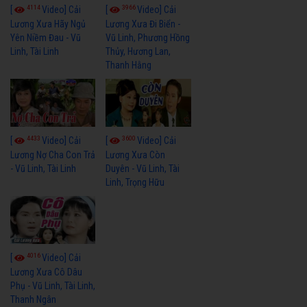
4114
3966
[
Video] Cải
[
Video] Cải
Lương Xưa Hãy Ngủ
Lương Xưa Đi Biển -
Yên Niềm Đau - Vũ
Vũ Linh, Phương Hồng
Linh, Tài Linh
Thủy, Hương Lan,
Thanh Hằng
4433
3600
[
Video] Cải
[
Video] Cải
Lương Nợ Cha Con Trả
Lương Xưa Còn
- Vũ Linh, Tài Linh
Duyên - Vũ Linh, Tài
Linh, Trọng Hữu
4016
[
Video] Cải
Lương Xưa Cô Dâu
Phụ - Vũ Linh, Tài Linh,
Thanh Ngân