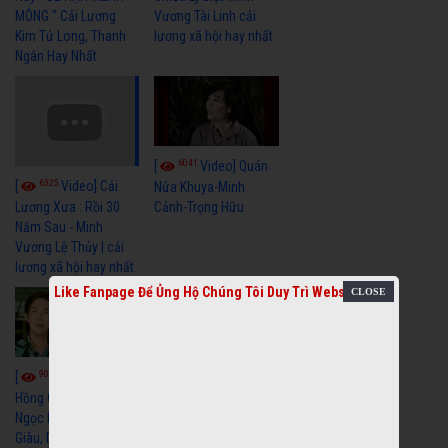
MÔNG " Cải Lương
Vương Tài Linh cải
Kim Tử Long, Thanh
lương xã hội hay nhất
Ngân Hay Nhất
6041
[
Video] Quán
6325
[
Video] Cải
Nửa Khuya-Minh
Cảnh-Trọng Hữu
Lương Xưa : Rồi 30
Năm Sau - Minh
Vương Lệ Thủy | cải
lương xã hội hay nhất
Like Fanpage Để Ủng Hộ Chúng Tôi Duy Trì Website
9059
7352
[
Video] Bông
[
Video] Khi
Hồng Cài Áo - Vũ Linh,
Hoa Trà Nở - Vũ Linh,
Ngọc Huyền, Ngọc
Tài Linh
Giàu, Diệp Lang