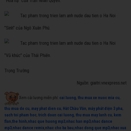
"Hoa hạ" của Trần Nhân Quyền.
"Sinh" của Ngô Xuân Phú.
"Vũ khúc" của Thái Phiên.
Trọng Trường
Nguồn: giaitri.vnexpress.net
Xem cải lương miễn phí:
cai luong
,
thu mua xe nuoc mia cu
,
thu mua do cu
,
may phat dien cu
,
Hát Chầu Văn
,
máy phát điện 3 pha
,
sach toi pham hoc
,
trich doan cai luong
,
thu mua may lanh cu
,
kem
flan
,
the hinh
,
nhac que huong mp3
,
nhac han mp3
,
nhac dance
mp3
,
nhac dance remix
,
nhac cho ba bau
,
nhac dong que mp3
,
nhac xua