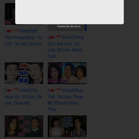
Powered by
netcore.vn
4110
[
Video] Một
3658
[
Video] Sóng
Thời Phóng Đãng - Vũ
Linh, Tài Linh, Chí Linh
Gió Làng Chài - Vũ
Linh, Tài Linh, Khánh
Tuấn
3768
3440
[
Video] Dãy
[
Video] Nhạc
Ngân Hà - Vũ Linh, Tài
Tình - Vũ Linh, Thoại
Linh, Thoại Mỹ
Mỹ, Phương Hồng
Thủy