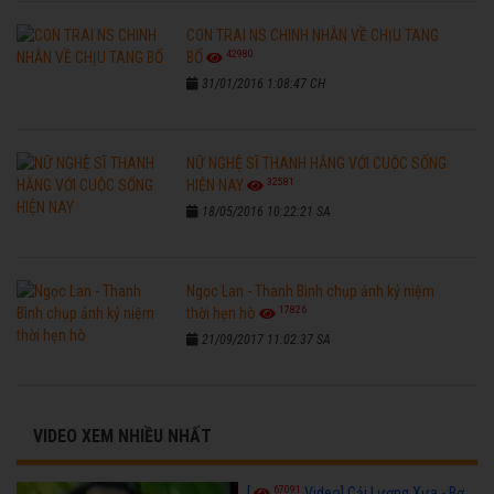
CON TRAI NS CHINH NHẪN VỀ CHỊU TANG
42980
BỐ
31/01/2016 1:08:47 CH
NỮ NGHỆ SĨ THANH HẰNG VỚI CUỘC SỐNG
32581
HIỆN NAY
18/05/2016 10:22:21 SA
Ngọc Lan - Thanh Bình chụp ảnh kỷ niệm
17826
thời hẹn hò
21/09/2017 11:02:37 SA
VIDEO XEM NHIỀU NHẤT
67091
[
Video] Cải Lương Xưa - Bơ