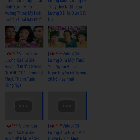
Lương Xưa : Nghĩa Cũ
Lương Minh Vương Lệ
Tình Xưa - Minh
Thuỷ Hay Nhất - Cải
Vương Thoại Mỹ | cải
Lương Xã Hội Xưa Bất
lương xã hội hay nhất
Hủ
6976
6392
[
Video] Cải
[
Video] Cải
Lương Xã Hội Siêu
Lương Xưa Một Thuở
Hay " LỠ BƯỚC SANG
Yêu Người Vũ Linh
NGANG " Cải Lương Lệ
Ngọc Huyền cải lương
Thuỷ, Thanh Tuấn,
xã hội hay nhất
Hồng Nga
5462
5738
[
Video] Cải
[
Video] Cải
Lương Xã Hội Siêu
Lương Xưa Nước Mắt
Hay " BỂ HẬN MÊNH
Chiều Ly Biệt Minh