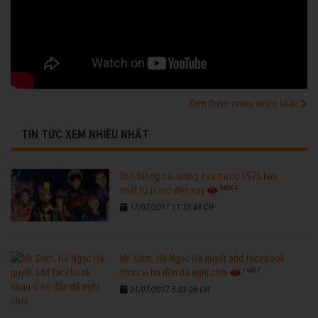
Xem thêm nhiều video khác
TIN TỨC XEM NHIỀU NHẤT
260 tuồng cải lương xưa trước 1975 hay
96204
nhất từ trước đến nay
17/07/2017 11:33:48 CH
Mr. Đàm, Hồ Ngọc Hà quyết add facebook
76307
nhau vì tin đồn đã nghỉ chơi
31/07/2017 5:03:06 CH