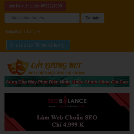
Liên hệ quảng cáo:
0932221090
Đăng nhập
|
Đăng ký
Chia sẻ video "Tôi yêu cải lương".