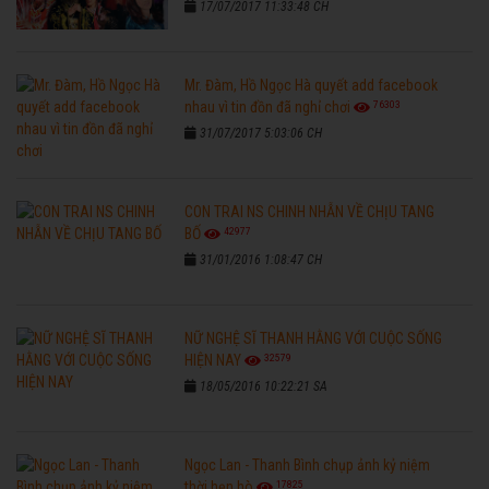
17/07/2017 11:33:48 CH
Mr. Đàm, Hồ Ngọc Hà quyết add facebook
76303
nhau vì tin đồn đã nghỉ chơi
31/07/2017 5:03:06 CH
CON TRAI NS CHINH NHẪN VỀ CHỊU TANG
42977
BỐ
31/01/2016 1:08:47 CH
NỮ NGHỆ SĨ THANH HẰNG VỚI CUỘC SỐNG
32579
HIỆN NAY
18/05/2016 10:22:21 SA
Ngọc Lan - Thanh Bình chụp ảnh kỷ niệm
17825
thời hẹn hò