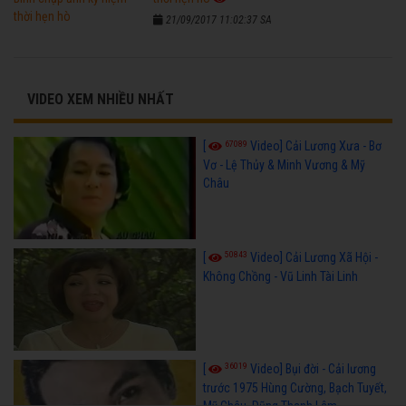
21/09/2017 11:02:37 SA
VIDEO XEM NHIỀU NHẤT
67089
[
Video] Cải Lương Xưa - Bơ
Vơ - Lệ Thủy & Minh Vương & Mỹ
Châu
50843
[
Video] Cải Lương Xã Hội -
Không Chồng - Vũ Linh Tài Linh
36019
[
Video] Bụi đời - Cải lương
trước 1975 Hùng Cường, Bạch Tuyết,