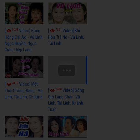
9058
7351
[
Video] Bông
[
Video] Khi
Hồng Cài Áo - Vũ Linh,
Hoa Trà Nở - Vũ Linh,
Ngọc Huyền, Ngọc
Tài Linh
Giàu, Diệp Lang
4110
[
Video] Một
3658
[
Video] Sóng
Thời Phóng Đãng - Vũ
Linh, Tài Linh, Chí Linh
Gió Làng Chài - Vũ
Linh, Tài Linh, Khánh
Tuấn