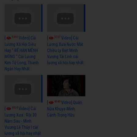
5461
5737
[
Video] Cải
[
Video] Cải
Lương Xã Hội Siêu
Lương Xưa Nước Mắt
Hay " BỂ HẬN MÊNH
Chiều Ly Biệt Minh
MÔNG " Cải Lương
Vương Tài Linh cải
Kim Tử Long, Thanh
lương xã hội hay nhất
Ngân Hay Nhất
6040
[
Video] Quán
6324
[
Video] Cải
Nửa Khuya-Minh
Cảnh-Trọng Hữu
Lương Xưa : Rồi 30
Năm Sau - Minh
Vương Lệ Thủy | cải
lương xã hội hay nhất