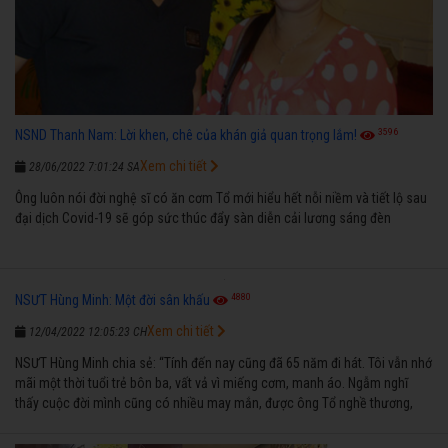
3596
NSND Thanh Nam: Lời khen, chê của khán giả quan trọng lắm!
Xem chi tiết
28/06/2022 7:01:24 SA
Ông luôn nói đời nghệ sĩ có ăn cơm Tổ mới hiểu hết nỗi niềm và tiết lộ sau
đại dịch Covid-19 sẽ góp sức thúc đẩy sàn diễn cải lương sáng đèn
4880
NSƯT Hùng Minh: Một đời sân khấu
Xem chi tiết
12/04/2022 12:05:23 CH
NSƯT Hùng Minh chia sẻ: “Tính đến nay cũng đã 65 năm đi hát. Tôi vẫn nhớ
mãi một thời tuổi trẻ bôn ba, vất vả vì miếng cơm, manh áo. Ngẫm nghĩ
thấy cuộc đời mình cũng có nhiều may mắn, được ông Tổ nghề thương,
nên từ một cậu bé nghèo chẳng biết hát xướng là gì, trong dòng đời xuôi
ngược nhận được những cơ may để từng bước thành danh với nghiệp ca