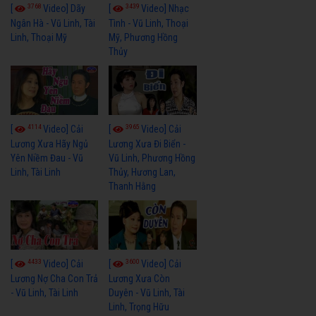
3768
3439
[
Video] Dãy
[
Video] Nhạc
Ngân Hà - Vũ Linh, Tài
Tình - Vũ Linh, Thoại
Linh, Thoại Mỹ
Mỹ, Phương Hồng
Thủy
4114
3965
[
Video] Cải
[
Video] Cải
Lương Xưa Hãy Ngủ
Lương Xưa Đi Biển -
Yên Niềm Đau - Vũ
Vũ Linh, Phương Hồng
Linh, Tài Linh
Thủy, Hương Lan,
Thanh Hằng
4433
3600
[
Video] Cải
[
Video] Cải
Lương Nợ Cha Con Trả
Lương Xưa Còn
- Vũ Linh, Tài Linh
Duyên - Vũ Linh, Tài
Linh, Trọng Hữu