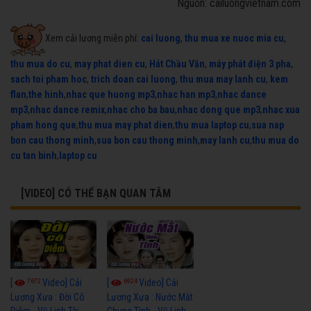
Nguồn: cailuongvietnam.com
Xem cải lương miễn phí:
cai luong
,
thu mua xe nuoc mia cu
,
thu mua do cu
,
may phat dien cu
,
Hát Chầu Văn
,
máy phát điện 3 pha
,
sach toi pham hoc
,
trich doan cai luong
,
thu mua may lanh cu
,
kem
flan
,
the hinh
,
nhac que huong mp3
,
nhac han mp3
,
nhac dance
mp3
,
nhac dance remix
,
nhac cho ba bau
,
nhac dong que mp3
,
nhac xua
pham hong que
,
thu mua may phat dien
,
thu mua laptop cu
,
sua nap
bon cau thong minh
,
sua bon cau thong minh
,
may lanh cu
,
thu mua do
cu tan binh
,
laptop cu
[VIDEO] CÓ THỂ BẠN QUAN TÂM
7672
6924
[
Video] Cải
[
Video] Cải
Lương Xưa : Đời Cô
Lương Xưa : Nước Mắt