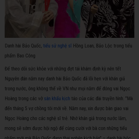
Danh hài Bảo Quốc,
tiểu sử nghệ sĩ
Hồng Loan, Bảo Lộc trong tiểu
phẩm Bao Công
Để theo dõi sức khỏe với những đợt tái khám định kỳ nên tết
Nguyên đán năm nay danh hài Bảo Quốc đã lỗi hẹn với khán giả
trong nước, ông không thể về VN như mọi năm để đóng vai Ngọc
Hoàng trong các vở
sân khấu kịch
táo của các đài truyền hình. "Mà
đến tháng 5 vợ chồng tôi mới về. Năm nay, xin được bàn giao vai
Ngọc Hoàng cho các nghệ sĩ trẻ. Nhớ khán giả trong nước lắm,
mong sẽ sớm được hội ngộ để cùng cười với bà con những tiểu
phẩm mới mà Bảo Quốc đang thai nghén kịch bản" – danh hài bộc