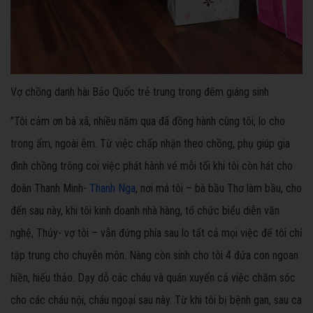
Vợ chồng danh hài Bảo Quốc trẻ trung trong đêm giáng sinh
"Tôi cảm ơn bà xã, nhiều năm qua đã đồng hành cùng tôi, lo cho
trong ấm, ngoài êm. Từ việc chấp nhận theo chồng, phụ giúp gia
đình chồng trông coi việc phát hành vé mỗi tối khi tôi còn hát cho
đoàn Thanh Minh-
Thanh Nga
, nơi má tôi – bà bầu Thơ làm bầu, cho
đến sau này, khi tôi kinh doanh nhà hàng, tổ chức biểu diễn văn
nghệ, Thủy- vợ tôi – vẫn đứng phía sau lo tất cả mọi việc để tôi chỉ
tập trung cho chuyên môn. Nàng còn sinh cho tôi 4 đứa con ngoan
hiền, hiếu thảo. Dạy dỗ các cháu và quán xuyến cả việc chăm sóc
cho các cháu nội, cháu ngoại sau này. Từ khi tôi bị bệnh gan, sau ca