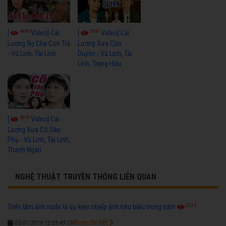
4430
3597
[
Video] Cải
[
Video] Cải
Lương Nợ Cha Con Trả
Lương Xưa Còn
- Vũ Linh, Tài Linh
Duyên - Vũ Linh, Tài
Linh, Trọng Hữu
4010
[
Video] Cải
Lương Xưa Cô Dâu
Phụ - Vũ Linh, Tài Linh,
Thanh Ngân
NGHỆ THUẬT TRUYỀN THỐNG LIÊN QUAN
5124
Triển lãm ảnh nude là sự kiện nhiếp ảnh tiêu biểu trong năm
Xem chi tiết
03/01/2019 12:03:49 CH