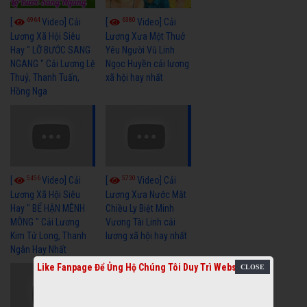
6964
6380
[
Video] Cải
[
Video] Cải
Lương Xã Hội Siêu
Lương Xưa Một Thuở
Hay " LỠ BƯỚC SANG
Yêu Người Vũ Linh
NGANG " Cải Lương Lệ
Ngọc Huyền cải lương
Thuỷ, Thanh Tuấn,
xã hội hay nhất
Hồng Nga
5456
5730
[
Video] Cải
[
Video] Cải
Lương Xã Hội Siêu
Lương Xưa Nước Mắt
Hay " BỂ HẬN MÊNH
Chiều Ly Biệt Minh
MÔNG " Cải Lương
Vương Tài Linh cải
Kim Tử Long, Thanh
lương xã hội hay nhất
Ngân Hay Nhất
Like Fanpage Để Ủng Hộ Chúng Tôi Duy Trì Website