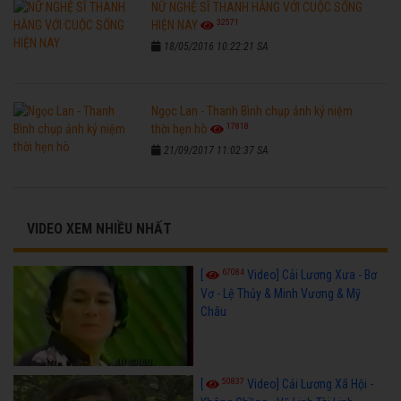
NỮ NGHỆ SĨ THANH HẰNG VỚI CUỘC SỐNG
32571
HIỆN NAY
18/05/2016 10:22:21 SA
Ngọc Lan - Thanh Bình chụp ảnh kỷ niệm
17818
thời hẹn hò
21/09/2017 11:02:37 SA
VIDEO XEM NHIỀU NHẤT
67084
[
Video] Cải Lương Xưa - Bơ
Vơ - Lệ Thủy & Minh Vương & Mỹ
Châu
50837
[
Video] Cải Lương Xã Hội -