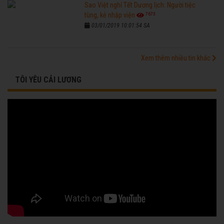
Sao Việt nghỉ Tết Dương lịch: Người tiệc
7673
tùng, kẻ nhập viện
03/01/2019 10:01:54 SA
Xem thêm nhiều tin khác
TÔI YÊU CẢI LƯƠNG