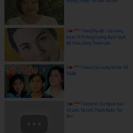
Không Chồng - Vũ Linh Tài Linh
36012
[
Video] Bụi đời - Cải lương
trước 1975 Hùng Cường, Bạch Tuyết,
Mỹ Châu, Dũng Thanh Lâm
34574
[
Video] Cải Lương Xã Hội: SỐ
PHẬN
24582
[
Video] Kẻ Chợ Người Quê -
Vũ Linh, Tài Linh, Thanh Ngân, Tấn
Beo