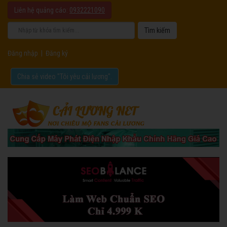
Liên hệ quảng cáo:
0932221090
Đăng nhập
|
Đăng ký
Chia sẻ video "Tôi yêu cải lương".