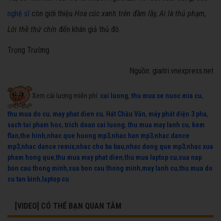
nghệ sĩ
còn giới thiệu
Hoa cúc xanh trên đầm lầy, Ai là thủ phạm,
Lời thề thứ chín
đến khán giả thủ đô.
Trọng Trường
Nguồn: giaitri.vnexpress.net
Xem cải lương miễn phí:
cai luong
,
thu mua xe nuoc mia cu
,
thu mua do cu
,
may phat dien cu
,
Hát Chầu Văn
,
máy phát điện 3 pha
,
sach toi pham hoc
,
trich doan cai luong
,
thu mua may lanh cu
,
kem
flan
,
the hinh
,
nhac que huong mp3
,
nhac han mp3
,
nhac dance
mp3
,
nhac dance remix
,
nhac cho ba bau
,
nhac dong que mp3
,
nhac xua
pham hong que
,
thu mua may phat dien
,
thu mua laptop cu
,
sua nap
bon cau thong minh
,
sua bon cau thong minh
,
may lanh cu
,
thu mua do
cu tan binh
,
laptop cu
[VIDEO] CÓ THỂ BẠN QUAN TÂM