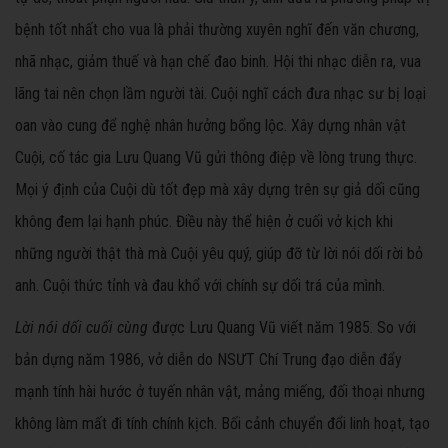
bệnh tốt nhất cho vua là phải thường xuyên nghĩ đến văn chương,
nhã nhạc, giảm thuế và hạn chế đao binh. Hội thi nhạc diễn ra, vua
lãng tai nên chọn lầm người tài. Cuội nghĩ cách đưa nhạc sư bị loại
oan vào cung để nghệ nhân hưởng bổng lộc. Xây dựng nhân vật
Cuội, cố tác gia Lưu Quang Vũ gửi thông điệp về lòng trung thực.
Mọi ý định của Cuội dù tốt đẹp mà xây dựng trên sự giả dối cũng
không đem lại hạnh phúc. Điều này thể hiện ở cuối vở kịch khi
những người thật thà mà Cuội yêu quý, giúp đỡ từ lời nói dối rời bỏ
anh. Cuội thức tỉnh và đau khổ với chính sự dối trá của mình.
Lời nói dối cuối cùng
được Lưu Quang Vũ viết năm 1985. So với
bản dựng năm 1986, vở diễn do NSƯT Chí Trung đạo diễn đẩy
mạnh tính hài hước ở tuyến nhân vật, mảng miếng, đối thoại nhưng
không làm mất đi tính chính kịch. Bối cảnh chuyển đổi linh hoạt, tạo