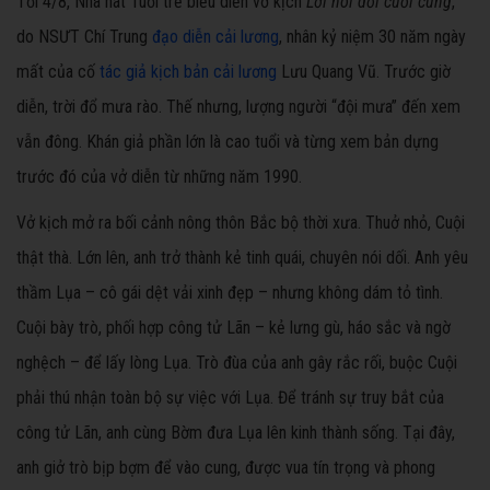
Tối 4/8, Nhà hát Tuổi trẻ biểu diễn vở kịch
Lời nói dối cuối cùng
,
do NSƯT Chí Trung
đạo diễn cải lương
, nhân kỷ niệm 30 năm ngày
mất của cố
tác giả kịch bản cải lương
Lưu Quang Vũ. Trước giờ
diễn, trời đổ mưa rào. Thế nhưng, lượng người “đội mưa” đến xem
vẫn đông. Khán giả phần lớn là cao tuổi và từng xem bản dựng
trước đó của vở diễn từ những năm 1990.
Vở kịch mở ra bối cảnh nông thôn Bắc bộ thời xưa. Thuở nhỏ, Cuội
thật thà. Lớn lên, anh trở thành kẻ tinh quái, chuyên nói dối. Anh yêu
thầm Lụa – cô gái dệt vải xinh đẹp – nhưng không dám tỏ tình.
Cuội bày trò, phối hợp công tử Lãn – kẻ lưng gù, háo sắc và ngờ
nghệch – để lấy lòng Lụa. Trò đùa của anh gây rắc rối, buộc Cuội
phải thú nhận toàn bộ sự việc với Lụa. Để tránh sự truy bắt của
công tử Lãn, anh cùng Bờm đưa Lụa lên kinh thành sống. Tại đây,
anh giở trò bịp bợm để vào cung, được vua tín trọng và phong