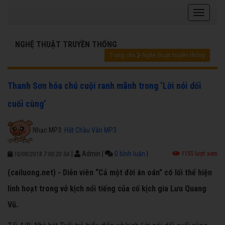
NGHỆ THUẬT TRUYỀN THỐNG
Trang chủ
Nghệ thuật truyền thống
Thanh Sơn hóa chú cuội ranh mãnh trong ‘Lời nói dối
cuối cùng’
Nhạc MP3:
Hát Chầu Văn MP3
|
Admin
|
0 bình luận
|
1155 lượt xem
10/08/2018 7:00:20 SA
(cailuong.net) - Diễn viên “Cả một đời ân oán” có lối thể hiện
linh hoạt trong vở kịch nổi tiếng của cố kịch gia Lưu Quang
Vũ.