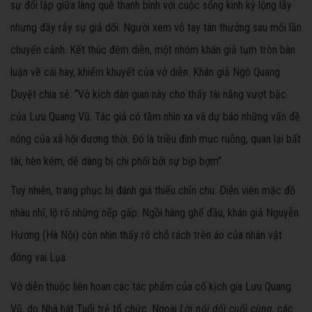
sự đối lập giữa làng quê thanh bình với cuộc sống kinh kỳ lộng lẫy
nhưng đầy rẫy sự giả dối. Người xem vỗ tay tán thưởng sau mỗi lần
chuyển cảnh. Kết thúc đêm diễn, một nhóm khán giả tụm tròn bàn
luận về cái hay, khiếm khuyết của vở diễn. Khán giả Ngô Quang
Duyệt chia sẻ: “Vở kịch dân gian này cho thấy tài năng vượt bậc
của Lưu Quang Vũ. Tác giả có tầm nhìn xa và dự báo những vấn đề
nóng của xã hội đương thời. Đó là triều đình mục ruỗng, quan lại bất
tài, hèn kém, dễ dàng bị chi phối bởi sự bịp bợm”.
Tuy nhiên, trang phục bị đánh giá thiếu chỉn chu. Diễn viên mặc đồ
nhàu nhĩ, lộ rõ những nếp gấp. Ngồi hàng ghế đầu, khán giả Nguyễn
Hương (Hà Nội) còn nhìn thấy rõ chỗ rách trên áo của nhân vật
đóng vai Lụa.
Vở diễn thuộc liên hoan các tác phẩm của cố kịch gia Lưu Quang
Vũ, do Nhà hát Tuổi trẻ tổ chức. Ngoài
Lời nói dối cuối cùng,
các