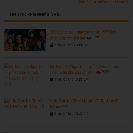
Xem thêm nhiều video khác
TIN TỨC XEM NHIỀU NHẤT
260 tuồng cải lương xưa trước 1975 hay
96191
nhất từ trước đến nay
17/07/2017 11:33:48 CH
Mr. Đàm, Hồ Ngọc Hà quyết add facebook
76298
nhau vì tin đồn đã nghỉ chơi
31/07/2017 5:03:06 CH
CON TRAI NS CHINH NHẪN VỀ CHỊU TANG
42968
BỐ
31/01/2016 1:08:47 CH