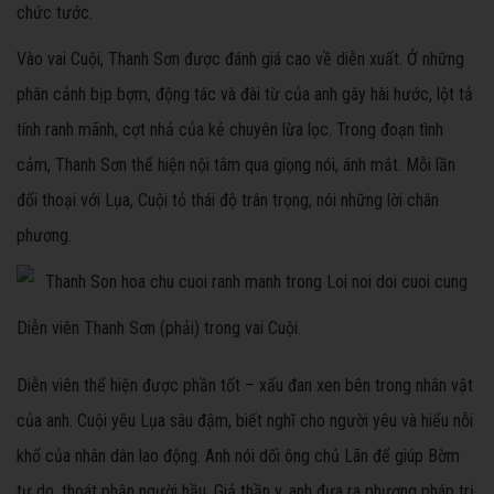
chức tước.
Vào vai Cuội, Thanh Sơn được đánh giá cao về diễn xuất. Ở những
phân cảnh bịp bợm, động tác và đài từ của anh gây hài hước, lột tả
tính ranh mãnh, cợt nhả của kẻ chuyên lừa lọc. Trong đoạn tình
cảm, Thanh Sơn thể hiện nội tâm qua giọng nói, ánh mắt. Mỗi lần
đối thoại với Lụa, Cuội tỏ thái độ trân trọng, nói những lời chân
phương.
Diễn viên Thanh Sơn (phải) trong vai Cuội.
Diễn viên thể hiện được phần tốt – xấu đan xen bên trong nhân vật
của anh. Cuội yêu Lụa sâu đậm, biết nghĩ cho người yêu và hiểu nỗi
khổ của nhân dân lao động. Anh nói dối ông chủ Lãn để giúp Bờm
tự do, thoát phận người hầu. Giả thần y, anh đưa ra phương pháp trị