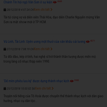
4649
Chánh Tín hội ngộ Vân Sơn ở sự kiện
Xem chi tiết
28/12/2018 4:07:24 CH
Tài tử cùng vợ và diễn viên Thái Hòa, đạo diễn Charlie Nguyễn mừng Vân
Sơn ra mắt show mới ở TP HCM.
6571
Vũ Linh, Tài Linh: Uyên ương một thưở của sân khấu cải lương
Xem chi tiết
27/12/2018 7:08:19 CH
Từ đôi đào, kép ở tỉnh, hai nghệ sĩ trở thành thần tượng được mến mộ
trong làng cổ nhạc thập niên 1990.
3662
'Dế mèn phiêu lưu ký' được dựng thành nhạc kịch
Xem chi tiết
25/12/2018 10:03:02 SA
Truyện nổi tiếng của Tô Hoài được chuyển thể thành nhạc kịch với dàn giao
hưởng, nhạc cụ dân tộc...