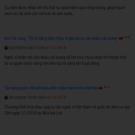
Sự kiện được nhận xét thu hút sự quan tâm của công chúng, giúp người
xem có cái nhìn cởi mở hơn về ảnh nude.
5345
Kim Tử Long: 'Tôi lỗ hàng trăm triệu vì gây dựng sân khấu cải lương'
Xem chi tiết
02/01/2019 5:06:17 CH
Nghệ sĩ nhận xét sân khấu cải lương xã hội hóa chưa nhận hỗ trợ kịp thời
từ cơ quan chức năng nên liên tục lỗ nặng khi hoạt động.
4213
Tài năng violin 20 tuổi biểu diễn chào năm mới ở Hà Nội
Xem chi tiết
29/12/2018 7:09:01 CH
Chương trình hòa nhạc quy tụ các nghệ sĩ Việt Nam và quốc tế, diễn ra vào
20h ngày 1/1/2019 tại Nhà hát Lớn.