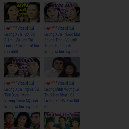
7658
6908
[
Video] Cải
[
Video] Cải
Lương Xưa : Đời Cô
Lương Xưa : Nước Mắt
Diễm - Vũ Linh Tài
Chung Tình - Vũ Linh
Linh | cải lương xã hội
Thanh Ngân | cải
hay nhất
lương xã hội hay nhất
6047
6674
[
Video] Cải
[
Video] Cải
Lương Xưa : Nghĩa Cũ
Lương Minh Vương Lệ
Tình Xưa - Minh
Thuỷ Hay Nhất - Cải
Vương Thoại Mỹ | cải
Lương Xã Hội Xưa Bất
lương xã hội hay nhất
Hủ