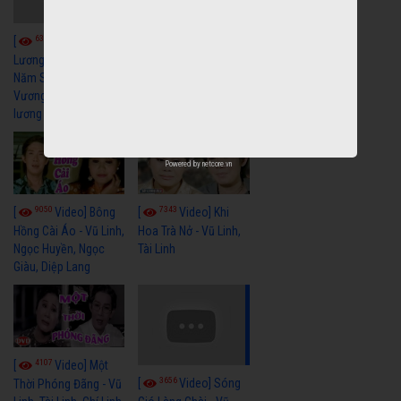
6035
[
Video] Quán
6317
[
Video] Cải
Nửa Khuya-Minh
Cảnh-Trọng Hữu
Lương Xưa : Rồi 30
Năm Sau - Minh
Vương Lệ Thủy | cải
lương xã hội hay nhất
Powered by
netcore.vn
9050
7343
[
Video] Bông
[
Video] Khi
Hồng Cài Áo - Vũ Linh,
Hoa Trà Nở - Vũ Linh,
Ngọc Huyền, Ngọc
Tài Linh
Giàu, Diệp Lang
4107
[
Video] Một
3656
[
Video] Sóng
Thời Phóng Đãng - Vũ