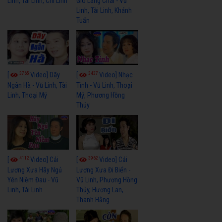
Linh, Tài Linh, Chí Linh
Gió Làng Chài - Vũ
Linh, Tài Linh, Khánh
Tuấn
3765
3437
[
Video] Dãy
[
Video] Nhạc
Ngân Hà - Vũ Linh, Tài
Tình - Vũ Linh, Thoại
Linh, Thoại Mỹ
Mỹ, Phương Hồng
Thủy
4112
3962
[
Video] Cải
[
Video] Cải
Lương Xưa Hãy Ngủ
Lương Xưa Đi Biển -
Yên Niềm Đau - Vũ
Vũ Linh, Phương Hồng
Linh, Tài Linh
Thủy, Hương Lan,
Thanh Hằng