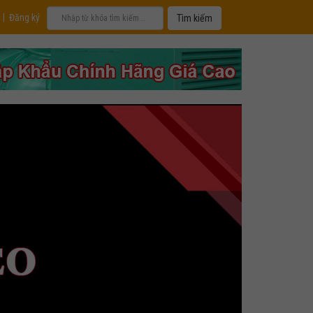
|
Đăng ký