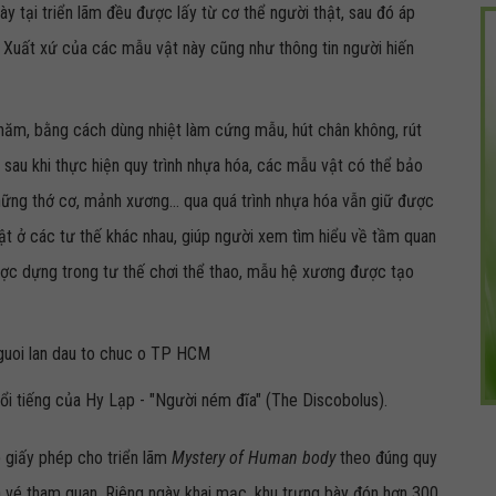
 tại triển lãm đều được lấy từ cơ thể người thật, sau đó áp
. Xuất xứ của các mẫu vật này cũng như thông tin người hiến
 năm, bằng cách dùng nhiệt làm cứng mẫu, hút chân không, rút
m, sau khi thực hiện quy trình nhựa hóa, các mẫu vật có thể bảo
hững thớ cơ, mảnh xương... qua quá trình nhựa hóa vẫn giữ được
ật ở các tư thế khác nhau, giúp người xem tìm hiểu về tầm quan
ợc dựng trong tư thế chơi thể thao, mẫu hệ xương được tạo
i tiếng của Hy Lạp - "Người ném đĩa" (The Discobolus).
 giấy phép cho triển lãm
Mystery of Human body
theo đúng quy
a vé tham quan. Riêng ngày khai mạc, khu trưng bày đón hơn 300