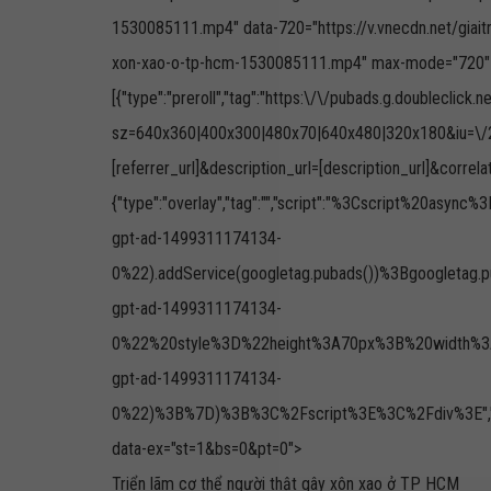
1530085111.mp4" data-720="https://v.vnecdn.net/giait
xon-xao-o-tp-hcm-1530085111.mp4" max-mode="720" act
[{"type":"preroll","tag":"https:\/\/pubads.g.doubleclick
sz=640x360|400x300|480x70|640x480|320x180&iu=\/27
[referrer_url]&description_url=[description_url]&correlat
{"type":"overlay","tag":"","script":"%3Cscript
gpt-ad-1499311174134-
0%22).addService(googletag.pubads())%3Bgoogletag.
gpt-ad-1499311174134-
0%22%20style%3D%22height%3A70px%3B%20width%3A4
gpt-ad-1499311174134-
0%22)%3B%7D)%3B%3C%2Fscript%3E%3C%2Fdiv%3E","size":"
data-ex="st=1&bs=0&pt=0">
Triển lãm cơ thể người thật gây xôn xao ở TP HCM