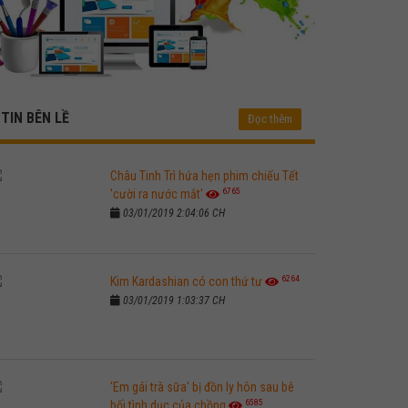
TIN BÊN LỀ
Đọc thêm
Châu Tinh Trì hứa hẹn phim chiếu Tết
6765
'cười ra nước mắt'
03/01/2019 2:04:06 CH
6264
Kim Kardashian có con thứ tư
03/01/2019 1:03:37 CH
'Em gái trà sữa' bị đồn ly hôn sau bê
6585
bối tình dục của chồng