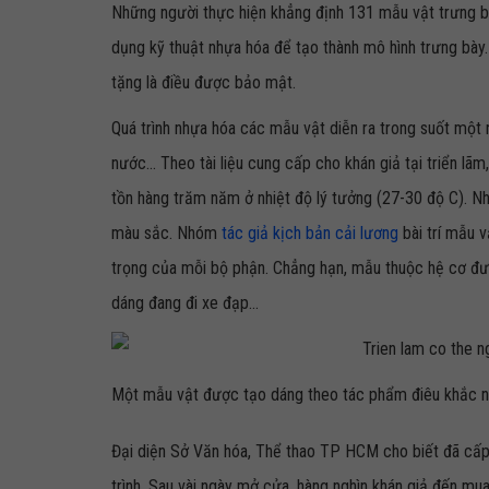
Những người thực hiện khẳng định 131 mẫu vật trưng bày
dụng kỹ thuật nhựa hóa để tạo thành mô hình trưng bày
tặng là điều được bảo mật.
Quá trình nhựa hóa các mẫu vật diễn ra trong suốt một
nước... Theo tài liệu cung cấp cho khán giả tại triển lã
tồn hàng trăm năm ở nhiệt độ lý tưởng (27-30 độ C). N
màu sắc. Nhóm
tác giả kịch bản cải lương
bài trí mẫu v
trọng của mỗi bộ phận. Chẳng hạn, mẫu thuộc hệ cơ đư
dáng đang đi xe đạp...
Một mẫu vật được tạo dáng theo tác phẩm điêu khắc nổ
Đại diện Sở Văn hóa, Thể thao TP HCM cho biết đã cấp
trình. Sau vài ngày mở cửa, hàng nghìn khán giả đến mu