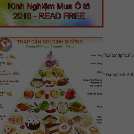
put=vast&unviewed_position_start=1&url=
gservices.com%2Ftag%2Fjs%2Fgpt.js%22%3E%3C%2Fscript%3E%3Cscri
tyDivs()%3Bgoogletag.enableServices()%3B%7D)%3B%3C%2Fscript%3E%3
oogletag.display(%22div-
}]}'