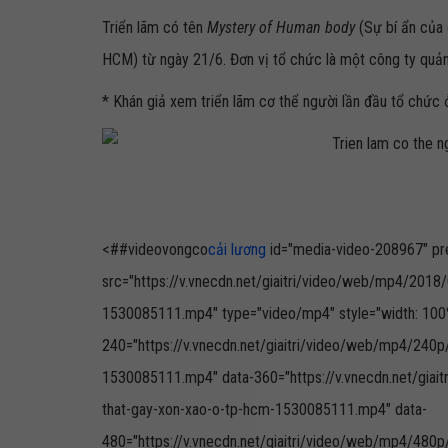
Triển lãm có tên
Mystery of Human body
(Sự bí ẩn của 
HCM) từ ngày 21/6. Đơn vị tổ chức là một công ty quản
* Khán giả xem triển lãm cơ thể người lần đầu tổ chứ
<##videovongco
cải lương
id="media-video-208967" prel
src="https://v.vnecdn.net/giaitri/video/web/mp4/2018
1530085111.mp4" type="video/mp4" style="width: 100%;
240="https://v.vnecdn.net/giaitri/video/web/mp4/240p
1530085111.mp4" data-360="https://v.vnecdn.net/giai
that-gay-xon-xao-o-tp-hcm-1530085111.mp4" data-
480="https://v.vnecdn.net/giaitri/video/web/mp4/480p