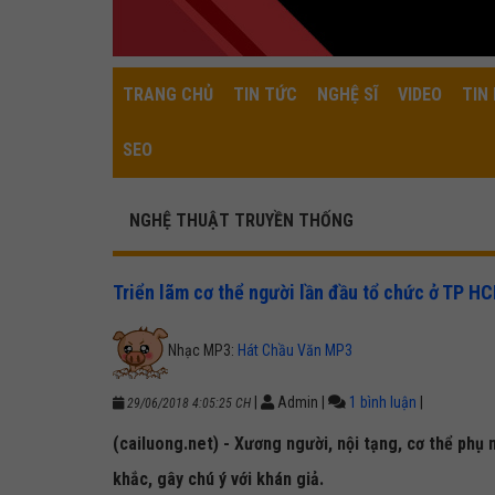
TRANG CHỦ
TIN TỨC
NGHỆ SĨ
VIDEO
TIN 
SEO
NGHỆ THUẬT TRUYỀN THỐNG
Triển lãm cơ thể người lần đầu tổ chức ở TP H
Nhạc MP3:
Hát Chầu Văn MP3
|
Admin
|
1 bình luận
|
29/06/2018 4:05:25 CH
(cailuong.net) - Xương người, nội tạng, cơ thể phụ
khắc, gây chú ý với khán giả.