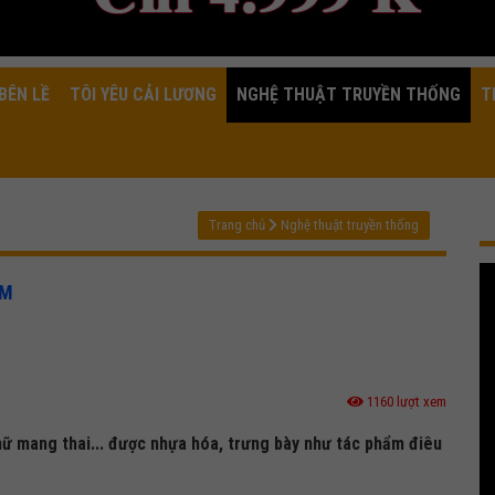
BÊN LỀ
TÔI YÊU CẢI LƯƠNG
NGHỆ THUẬT TRUYỀN THỐNG
T
Trang chủ
Nghệ thuật truyền thống
CM
1160 lượt xem
 nữ mang thai... được nhựa hóa, trưng bày như tác phẩm điêu