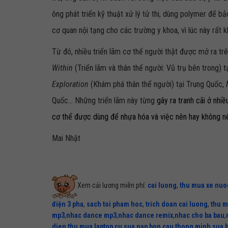
ông phát triển kỹ thuật xử lý tử thi, dùng polymer để 
cơ quan nội tạng cho các trường y khoa, vì lúc này rất 
Từ đó, nhiều triển lãm cơ thể người thật được mở ra tr
Within
(Triển lãm và thân thể người: Vũ trụ bên trong) t
Exploration
(Khám phá thân thể người) tại Trung Quốc,
Quốc... Những triển lãm này từng
gây ra tranh cãi ở nhiề
cơ thể được dùng để nhựa hóa và việc nên hay không nê
Mai Nhật
Xem cải lương miễn phí:
cai luong
,
thu mua xe nuo
điện 3 pha
,
sach toi pham hoc
,
trich doan cai luong
,
thu m
mp3
,
nhac dance mp3
,
nhac dance remix
,
nhac cho ba bau
,
dien
,
thu mua laptop cu
,
sua nap bon cau thong minh
,
sua 