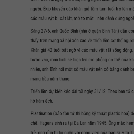
người. Êkíp khuyến cáo khán giả tầm tám tuổi trở lên m
các mẫu vật bị cắt lát, mở to mắt... nên đành đứng ngoài
Sáng 27/6, anh Quốc Bình (nhà ở quận Bình Tân) dẫn con
thấy trên mạng xã hội xôn xao về triển lãm cơ thể ngư
Khán giả 42 tuổi bất ngờ vì các mẫu vật rất sống động, đ
bước vào, màn hình sẽ hiện lên mô phỏng cơ thể của khá
nhiên, anh Bình nói một số mẫu vật nên có bảng cảnh b
mang bầu năm tháng.
Triển lãm dự kiến kéo dài tới ngày 31/12. Theo ban tổ c
hở hàm ếch.
Plastination (bảo tồn tử thi bằng kỹ thuật plastic hóa)
chế. Hagens sinh ra tại Ba Lan năm 1945. Ông mắc hemop
trẻ, ông dần bị lôi cuốn với công việc của bác sĩ, y tá. 