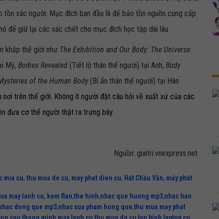
bảo tồn xác người. Mục đích ban đầu là để bảo tồn nguồn cung cấp
khó để giữ lại các xác chết cho mục đích học tập dài lâu.
ên khắp thế giới như
The Exhibition and Our Body: The Universe
ại Mỹ,
Bodies Revealed
(Tiết lộ thân thể người) tại Anh,
Body
Mysteries of the Human Body
(Bí ẩn thân thể người) tại Hàn
u nơi trên thế giới. Không ít người đặt câu hỏi về xuất xứ của các
n đưa cơ thể người thật ra trưng bày.
Nguồn: giaitri.vnexpress.net
c mia cu
,
thu mua do cu
,
may phat dien cu
,
Hát Chầu Văn
,
máy phát
ua may lanh cu
,
kem flan
,
the hinh
,
nhac que huong mp3
,
nhac han
nhac dong que mp3
,
nhac xua pham hong que
,
thu mua may phat
bon cau thong minh
,
may lanh cu
,
thu mua do cu tan binh
,
laptop cu