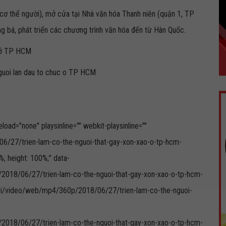
cơ thể người), mở cửa tại Nhà văn hóa Thanh niên (quận 1, TP
g bá, phát triển các chương trình văn hóa đến từ Hàn Quốc.
c ở TP HCM
oad="none" playsinline="" webkit-playsinline=""
/06/27/trien-lam-co-the-nguoi-that-gay-xon-xao-o-tp-hcm-
 height: 100%;" data-
/2018/06/27/trien-lam-co-the-nguoi-that-gay-xon-xao-o-tp-hcm-
tri/video/web/mp4/360p/2018/06/27/trien-lam-co-the-nguoi-
/2018/06/27/trien-lam-co-the-nguoi-that-gay-xon-xao-o-tp-hcm-