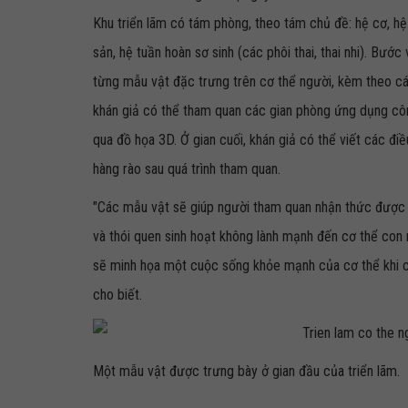
Khu triển lãm có tám phòng, theo tám chủ đề: hệ cơ, hệ 
sản, hệ tuần hoàn sơ sinh (các phôi thai, thai nhi). Bướ
từng mẫu vật đặc trưng trên cơ thể người, kèm theo các 
khán giả có thể tham quan các gian phòng ứng dụng côn
qua đồ họa 3D. Ở gian cuối, khán giả có thể viết các điều
hàng rào sau quá trình tham quan.
"Các mẫu vật sẽ giúp người tham quan nhận thức được tác
và thói quen sinh hoạt không lành mạnh đến cơ thể con n
sẽ minh họa một cuộc sống khỏe mạnh của cơ thể khi có
cho biết.
Một mẫu vật được trưng bày ở gian đầu của triển lãm.