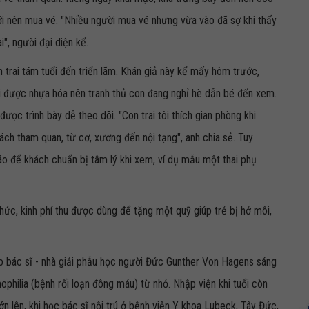
ới nên mua vé. "Nhiều người mua vé nhưng vừa vào đã sợ khi thấy
", người đại diện kể.
 trai tám tuổi đến triển lãm. Khán giả này kể mấy hôm trước,
ời được nhựa hóa nên tranh thủ con đang nghỉ hè dẫn bé đến xem.
ược trình bày dễ theo dõi. "Con trai tôi thích gian phòng khi
ch tham quan, từ cơ, xương đến nội tạng", anh chia sẻ. Tuy
áo để khách chuẩn bị tâm lý khi xem, ví dụ mẫu một thai phụ
hức, kinh phí thu được dùng để tặng một quỹ giúp trẻ bị hở môi,
 do bác sĩ - nhà giải phẫu học người Đức Gunther Von Hagens sáng
hilia (bệnh rối loạn đông máu) từ nhỏ. Nhập viện khi tuổi còn
Lớn lên, khi học bác sĩ nội trú ở bệnh viện Y khoa Lubeck, Tây Đức,