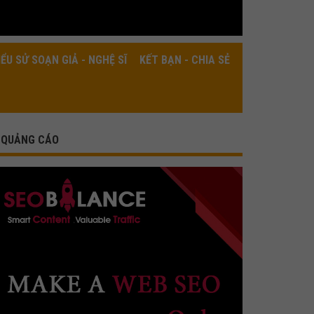
IỂU SỬ SOẠN GIẢ - NGHỆ SĨ
KẾT BẠN - CHIA SẺ
QUẢNG CÁO