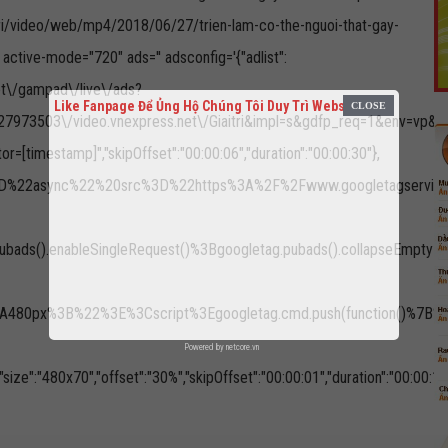
ri/video/web/mp4/2018/06/27/trien-lam-co-the-nguoi-that-gay-
ive-mode="720" ads='' adsconfig='{"adlist":
.net\/gampad\/live\/ads?
Like Fanpage Để Ủng Hộ Chúng Tôi Duy Trì Website
973503\/video.vnexpress.net\/Giaitri&impl=s&gdfp_req=1&env=vp&out
or=[timestamp]","skipOffset":"00:00:06","duration":"00:00:30"},
%20async%3D%22async%22%20src%3D%22https%3A%2F%2Fwww.googleta
pubads().enableSingleRequest()%3Bgoogletag.pubads().collapseEmp
80px%3B%22%3E%3Cscript%3Egoogletag.cmd.push(function()%7B%20g
Powered by
netcore.vn
480x70","offset":"30%","skipOffset":"00:00:01","duration":"00:00:15"