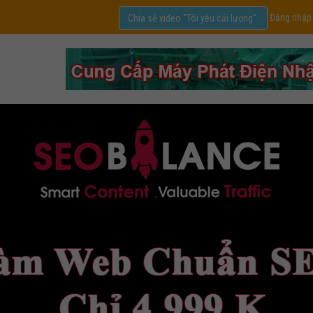
Đăng nhập
Chia sẻ video "Tôi yêu cải lương".