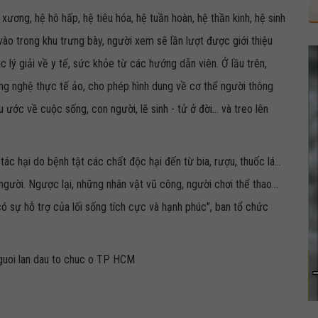
xương, hệ hô hấp, hệ tiêu hóa, hệ tuần hoàn, hệ thần kinh, hệ sinh
c vào trong khu trưng bày, người xem sẽ lần lượt được giới thiệu
lý giải về y tế, sức khỏe từ các hướng dẫn viên. Ở lầu trên,
g nghệ thực tế ảo, cho phép hình dung về cơ thể người thông
 ước về cuộc sống, con người, lẽ sinh - tử ở đời... và treo lên
 hại do bệnh tật các chất độc hại đến từ bia, rượu, thuốc lá...
gười. Ngược lại, những nhân vật vũ công, người chơi thể thao...
 sự hỗ trợ của lối sống tích cực và hạnh phúc", ban tổ chức