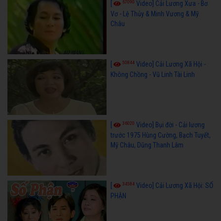
67090
[
Video] Cải Lương Xưa - Bơ
Vơ - Lệ Thủy & Minh Vương & Mỹ
Châu
50844
[
Video] Cải Lương Xã Hội -
Không Chồng - Vũ Linh Tài Linh
36020
[
Video] Bụi đời - Cải lương
trước 1975 Hùng Cường, Bạch Tuyết,
Mỹ Châu, Dũng Thanh Lâm
34584
[
Video] Cải Lương Xã Hội: SỐ
PHẬN