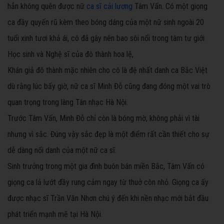
hẳn không quên được nữ
ca sĩ cải lương
Tâm Vấn. Có một giọng
ca đầy quyến rũ kèm theo bóng dáng của một nữ sinh ngoài 20
tuổi xinh tươi khả ái, cô đã gây nên bao sôi nổi trong tâm tư giới
Học sinh và Nghệ sĩ của đô thành hoa lệ,
Khán giả đô thành mặc nhiên cho cô là đệ nhất danh ca Bắc Việt
dù rằng lúc bấy giờ, nữ ca sĩ Minh Đỗ cũng đang đóng một vai trò
quan trọng trong làng Tân nhạc Hà Nội.
Trước Tâm Vấn, Minh Đỗ chỉ còn là bóng mờ, không phải vì tài
nhưng vì sắc. Đúng vậy sắc đẹp là một điểm rất cần thiết cho sự
dễ dàng nổi danh của một nữ ca sĩ.
Sinh trưởng trong một gia đình buôn bán miền Bắc, Tâm Vấn có
giọng ca lả lướt đầy rung cảm ngay từ thuở còn nhỏ. Giọng ca ấy
được nhạc sĩ Trần Văn Nhơn chú ý đến khi nền nhạc mới bắt đầu
phát triển mạnh mẽ tại Hà Nội.