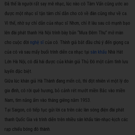
Đã thế là người rất say mê nhạc, lúc nào cô Tâm Vấn cũng ước ao
được một nhạc sĩ tận tâm chỉ dẫn cho cô về đàn cũng như về ca.
Vì thế, nhờ sự chỉ dẫn của nhạc sĩ Nhơn, chỉ ít lâu sau cô mạnh bạo
lên đài phát thanh Hà Nội trình bày bản “Mưa Đêm Thu” mở màn
cho cuộc đời
nghệ sĩ
của cô. Thính giả bắt đầu chú ý đến giọng ca
của cô và sau mấy buổi trình diễn ca nhạc tại
sân khấu
Nhà Hát
Lớn Hà Nội, cô đã hái được của khán giả Thủ Đô một cảm tình lưu
luyến đặc biệt.
Giữa lúc khán giả Hà Thành đang mến cô, thì đột nhiên vì một lý do
gia đình, cô rời quê hương, bỏ cảnh rét mướt miền Bắc vào miền
Nam, tìm nắng ấm vào tháng giêng năm 1953.
Tại Saigon, cô tiếp tục gửi lời ca trên các làn sóng điện đài phát
thanh Quốc Gia và trình diễn trên nhiều sân khấu tân-nhạc-kịch các
rạp chiếu bóng đô thành.