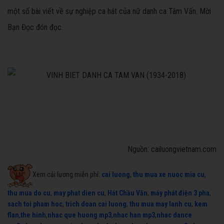
một số bài viết về sự nghiệp ca hát của nữ danh ca Tâm Vấn. Mời
Bạn Đọc đón đọc.
XEM THÊM TIN TỨC HÌNH ẢNH TẠI ĐÂY
Nguồn: cailuongvietnam.com
Xem cải lương miễn phí:
cai luong
,
thu mua xe nuoc mia cu
,
thu mua do cu
,
may phat dien cu
,
Hát Chầu Văn
,
máy phát điện 3 pha
,
sach toi pham hoc
,
trich doan cai luong
,
thu mua may lanh cu
,
kem
flan
,
the hinh
,
nhac que huong mp3
,
nhac han mp3
,
nhac dance