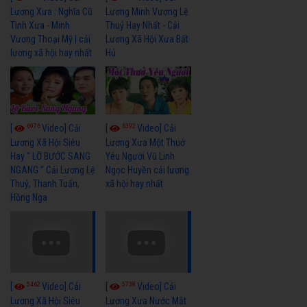
Lương Xưa : Nghĩa Cũ
Lương Minh Vương Lệ
Tình Xưa - Minh
Thuỷ Hay Nhất - Cải
Vương Thoại Mỹ | cải
Lương Xã Hội Xưa Bất
lương xã hội hay nhất
Hủ
6976
6392
[
Video] Cải
[
Video] Cải
Lương Xã Hội Siêu
Lương Xưa Một Thuở
Hay " LỠ BƯỚC SANG
Yêu Người Vũ Linh
NGANG " Cải Lương Lệ
Ngọc Huyền cải lương
Thuỷ, Thanh Tuấn,
xã hội hay nhất
Hồng Nga
5462
5738
[
Video] Cải
[
Video] Cải
Lương Xã Hội Siêu
Lương Xưa Nước Mắt