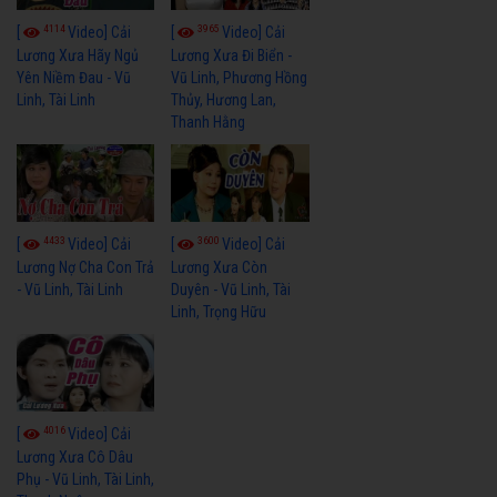
4114
3965
[
Video] Cải
[
Video] Cải
Lương Xưa Hãy Ngủ
Lương Xưa Đi Biển -
Yên Niềm Đau - Vũ
Vũ Linh, Phương Hồng
Linh, Tài Linh
Thủy, Hương Lan,
Thanh Hằng
4433
3600
[
Video] Cải
[
Video] Cải
Lương Nợ Cha Con Trả
Lương Xưa Còn
- Vũ Linh, Tài Linh
Duyên - Vũ Linh, Tài
Linh, Trọng Hữu
4016
[
Video] Cải
Lương Xưa Cô Dâu
Phụ - Vũ Linh, Tài Linh,