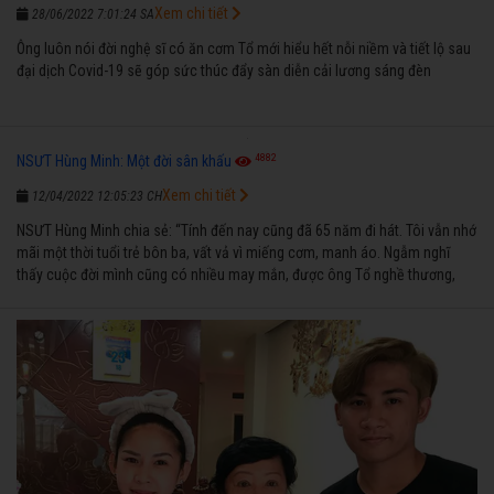
Xem chi tiết
28/06/2022 7:01:24 SA
Ông luôn nói đời nghệ sĩ có ăn cơm Tổ mới hiểu hết nỗi niềm và tiết lộ sau
đại dịch Covid-19 sẽ góp sức thúc đẩy sàn diễn cải lương sáng đèn
4882
NSƯT Hùng Minh: Một đời sân khấu
Xem chi tiết
12/04/2022 12:05:23 CH
NSƯT Hùng Minh chia sẻ: “Tính đến nay cũng đã 65 năm đi hát. Tôi vẫn nhớ
mãi một thời tuổi trẻ bôn ba, vất vả vì miếng cơm, manh áo. Ngẫm nghĩ
thấy cuộc đời mình cũng có nhiều may mắn, được ông Tổ nghề thương,
nên từ một cậu bé nghèo chẳng biết hát xướng là gì, trong dòng đời xuôi
ngược nhận được những cơ may để từng bước thành danh với nghiệp ca
diễn”.