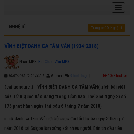
NGHỆ SĨ
Trang chủ
Nghệ sĩ
VĨNH BIỆT DANH CA TÂM VẤN (1934-2018)
Nhạc MP3:
Hát Chầu Văn MP3
|
Admin
|
0 bình luận
|
1078 lượt xem
16/07/2018 12:01:44 CH
(cailuong.net) - VĨNH BIỆT DANH CA TÂM VẤN(trích bài viết
của Trần Quốc Bảo đăng trong tuần báo Thế Giới Nghệ Sĩ số
178 phát hành ngày thứ sáu 6 tháng 7 năm 2018)
in nữ danh ca Tâm Vấn rời bỏ cuộc đời tối thứ ba ngày 3 tháng 7
năm 2018 tại Saigon làm sửng sốt nhiều người. Bản tin đầu tiên