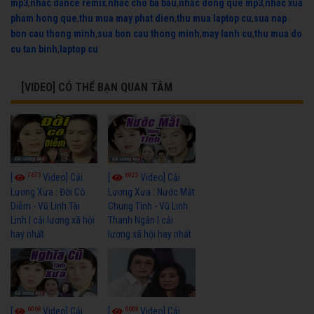
mp3
,
nhac dance remix
,
nhac cho ba bau
,
nhac dong que mp3
,
nhac xua
pham hong que
,
thu mua may phat dien
,
thu mua laptop cu
,
sua nap
bon cau thong minh
,
sua bon cau thong minh
,
may lanh cu
,
thu mua do
cu tan binh
,
laptop cu
[VIDEO] CÓ THỂ BẠN QUAN TÂM
7673
6925
[
Video] Cải
[
Video] Cải
Lương Xưa : Đời Cô
Lương Xưa : Nước Mắt
Diễm - Vũ Linh Tài
Chung Tình - Vũ Linh
Linh | cải lương xã hội
Thanh Ngân | cải
hay nhất
lương xã hội hay nhất
6068
6688
[
Video] Cải
[
Video] Cải