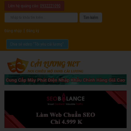
Liên hệ quảng cáo:
0932221090
Đăng nhập
|
Đăng ký
Chia sẻ video "Tôi yêu cải lương".