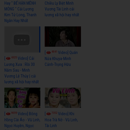
Hay " BỂ HẬN MÊNH
Chiều Ly Biệt Minh
MÔNG " Cải Lương
Vương Tài Linh cải
Kim Tử Long, Thanh
lương xã hội hay nhất
Ngân Hay Nhất
6041
[
Video] Quán
6325
[
Video] Cải
Nửa Khuya-Minh
Cảnh-Trọng Hữu
Lương Xưa : Rồi 30
Năm Sau - Minh
Vương Lệ Thủy | cải
lương xã hội hay nhất
9059
7352
[
Video] Bông
[
Video] Khi
Hồng Cài Áo - Vũ Linh,
Hoa Trà Nở - Vũ Linh,
Ngọc Huyền, Ngọc
Tài Linh