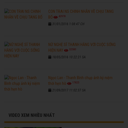
CON TRAI NS CHINH NHẪN VỀ CHỊU TANG
42978
BỐ
31/01/2016 1:08:47 CH
NỮ NGHỆ SĨ THANH HẰNG VỚI CUỘC SỐNG
32580
HIỆN NAY
18/05/2016 10:22:21 SA
Ngọc Lan - Thanh Bình chụp ảnh kỷ niệm
17825
thời hẹn hò
21/09/2017 11:02:37 SA
VIDEO XEM NHIỀU NHẤT