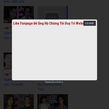
Giàu, Diệp Lang
Like Fanpage Để Ủng Hộ Chúng Tôi Duy Trì Website
4110
[
Video] Một
3658
[
Video] Sóng
Thời Phóng Đãng - Vũ
Linh, Tài Linh, Chí Linh
Gió Làng Chài - Vũ
Linh, Tài Linh, Khánh
Tuấn
3768
3439
[
Video] Dãy
[
Video] Nhạc
Ngân Hà - Vũ Linh, Tài
Tình - Vũ Linh, Thoại
Powered by
netcore.vn
Linh, Thoại Mỹ
Mỹ, Phương Hồng
Thủy