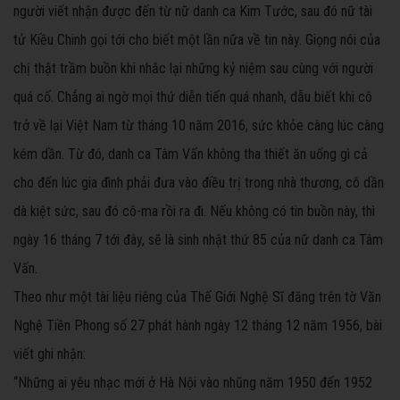
người viết nhận được đến từ nữ danh ca Kim Tước, sau đó nữ tài
tử Kiều Chinh gọi tới cho biết một lần nữa về tin này
. Giọng nói của
chị thật trầm buồn khi nhắc lại những kỷ niệm sau cùng với người
quá cố. Chẳng ai ngờ mọi thứ diễn tiến quá nhanh, dẫu biết khi cô
trở về lại Việt Nam từ tháng 10 năm 2016, sức khỏe càng lúc càng
kém dần. Từ đó, danh ca Tâm Vấn không tha thiết ăn uống gì cả
cho đến lúc gia đình phải đưa vào điều trị trong nhà thương, cô dần
dà kiệt sức, sau đó cô-ma rồi ra đi. Nếu không có tin buồn này, thì
ngày 16 tháng 7 tới đây, sẽ là sinh nhật thứ 85 của nữ danh ca Tâm
Vấn.
Theo như một tài liệu riêng của Thế Giới Nghệ Sĩ đăng trên tờ Văn
Nghệ Tiền Phong số 27 phát hành ngày 12 tháng 12 năm 1956, bài
viết ghi nhận:
“Những ai yêu nhạc mới ở Hà Nội vào nhũng năm 1950 đến 1952