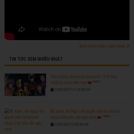
Xem thêm nhiều video khác
TIN TỨC XEM NHIỀU NHẤT
260 tuồng cải lương xưa trước 1975 hay
96202
nhất từ trước đến nay
17/07/2017 11:33:48 CH
Mr. Đàm, Hồ Ngọc Hà quyết add facebook
76306
nhau vì tin đồn đã nghỉ chơi
31/07/2017 5:03:06 CH