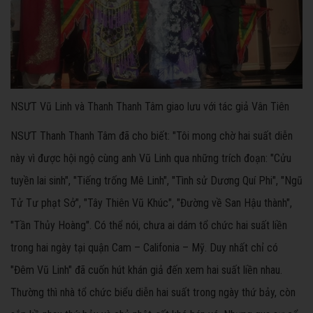
NSƯT Vũ Linh và Thanh Thanh Tâm giao lưu với tác giả Vân Tiên
NSƯT Thanh Thanh Tâm đã cho biết: "Tôi mong chờ hai suất diễn
này vì được hội ngộ cùng anh Vũ Linh qua những trích đoạn: "Cửu
tuyền lai sinh", "Tiếng trống Mê Linh", "Tình sử Dương Quí Phi", "Ngũ
Tử Tư phạt Sở", "Tây Thiên Vũ Khúc", "Đường về San Hậu thành",
"Tần Thủy Hoàng". Có thể nói, chưa ai dám tổ chức hai suất liền
trong hai ngày tại quận Cam – Califonia – Mỹ. Duy nhất chỉ có
"Đêm Vũ Linh" đã cuốn hút khán giả đến xem hai suất liền nhau.
Thường thì nhà tổ chức biểu diễn hai suất trong ngày thứ bảy, còn