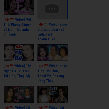
4109
[
Video] Một
3657
[
Video] Sóng
Thời Phóng Đãng -
Vũ Linh, Tài Linh,
Gió Làng Chài - Vũ
Chí Linh
Linh, Tài Linh,
Khánh Tuấn
3766
3438
[
Video] Dãy
[
Video] Nhạc
Ngân Hà - Vũ Linh,
Tình - Vũ Linh,
Tài Linh, Thoại Mỹ
Thoại Mỹ, Phương
Hồng Thủy
4113
3964
[
Video] Cải
[
Video] Cải