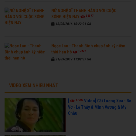
NỮ NGHỆ SĨ THANH HẰNG VỚI CUỘC
32577
SỐNG HIỆN NAY
18/05/2016 10:22:21 SA
Ngọc Lan - Thanh Bình chụp ảnh kỷ niệm
17822
thời hẹn hò
21/09/2017 11:02:37 SA
VIDEO XEM NHIỀU NHẤT
67087
[
Video] Cải Lương Xưa - Bơ
Vơ - Lệ Thủy & Minh Vương & Mỹ
Châu