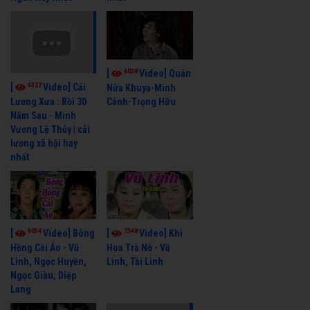
6038
[
Video] Quán
6322
[
Video] Cải
Nửa Khuya-Minh
Cảnh-Trọng Hữu
Lương Xưa : Rồi 30
Năm Sau - Minh
Vương Lệ Thủy | cải
lương xã hội hay
nhất
9054
7348
[
Video] Bông
[
Video] Khi
Hồng Cài Áo - Vũ
Hoa Trà Nở - Vũ
Linh, Ngọc Huyền,
Linh, Tài Linh
Ngọc Giàu, Diệp
Lang