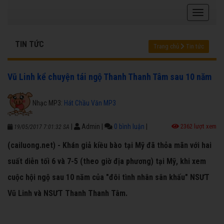
TIN TỨC
Trang chủ
Tin tức
Vũ Linh kể chuyện tái ngộ Thanh Thanh Tâm sau 10 năm
Nhạc MP3:
Hát Chầu Văn MP3
|
Admin
|
0 bình luận
|
2362 lượt xem
19/05/2017 7:01:32 SA
(cailuong.net) - Khán giả kiều bào tại Mỹ đã thỏa mãn với hai
suất diễn tối 6 và 7-5 (theo giờ địa phương) tại Mỹ, khi xem
cuộc hội ngộ sau 10 năm của "đôi tình nhân sân khấu" NSƯT
Vũ Linh và NSƯT Thanh Thanh Tâm.