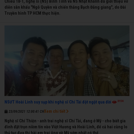
Chiều 18-1, nghệ sĩ (NS) Bình Tinh và NS Nhật Khánh đã giới thiệu vở
diễn sân khấu "Ngô Quyền và chiến thắng Bạch Đằng giang", do Đài
Truyền hình TP HCM thực hiện.
3154
NSƯT Hoài Linh suy sụp khi nghệ sĩ Chí Tài đột ngột qua đời
Xem chi tiết
23/09/2021 12:00:41 CH
Nghệ sĩ Chí Thiện - anh trai nghệ sĩ Chí Tài, đang ở Mỹ - cho biết gia
đình đặt trọn niềm tin vào Việt Hương và Hoài Linh, để cả hai cùng lo
thủ tục đưa thi hài em trai ông về Mỹ sớm nhất có thể.