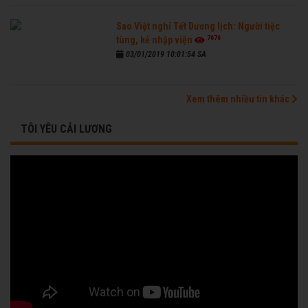
Sao Việt nghỉ Tết Dương lịch: Người tiệc
7676
tùng, kẻ nhập viện
03/01/2019 10:01:54 SA
Xem thêm nhiều tin khác
TÔI YÊU CẢI LƯƠNG