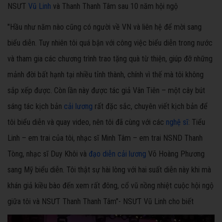
NSƯT
Vũ Linh
và Thanh Thanh Tâm sau 10 năm hội ngộ
"Hầu như năm nào cũng có người về VN và liên hệ để mời sang
biểu diễn. Tuy nhiên tôi quá bận với công việc biểu diễn trong nước
và tham gia các chương trình trao tặng quà từ thiện, giúp đỡ những
mảnh đời bất hạnh tại nhiều tỉnh thành, chính vì thế mà tôi không
sắp xếp được. Còn lần này được tác giả Vân Tiên – một cây bút
sáng tác kịch bản
cải lương
rất đặc sắc, chuyên viết kịch bản để
tôi biểu diễn và quay video, nên tôi đã cùng với các
nghệ sĩ
: Tiểu
Linh – em trai của tôi, nhạc sĩ Minh Tâm – em trai NSND Thanh
Tòng, nhạc sĩ Duy Khôi và
đạo diễn cải lương
Võ Hoàng Phương
sang Mỹ biểu diễn. Tôi thật sự hài lòng với hai suất diễn này khi mà
khán giả kiều bào đến xem rất đông, cổ vũ nồng nhiệt cuộc hội ngộ
giữa tôi và NSƯT Thanh Thanh Tâm"- NSƯT Vũ Linh cho biết