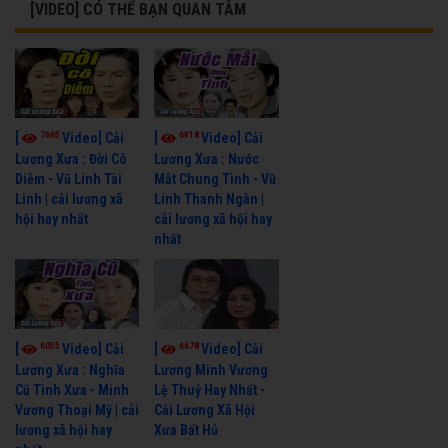
[VIDEO] CÓ THỂ BẠN QUAN TÂM
7665
6918
[
Video] Cải
[
Video] Cải
Lương Xưa : Đời Cô
Lương Xưa : Nước
Diễm - Vũ Linh Tài
Mắt Chung Tình - Vũ
Linh | cải lương xã
Linh Thanh Ngân |
hội hay nhất
cải lương xã hội hay
nhất
6055
6678
[
Video] Cải
[
Video] Cải
Lương Xưa : Nghĩa
Lương Minh Vương
Cũ Tình Xưa - Minh
Lệ Thuỷ Hay Nhất -
Vương Thoại Mỹ | cải
Cải Lương Xã Hội
lương xã hội hay
Xưa Bất Hủ