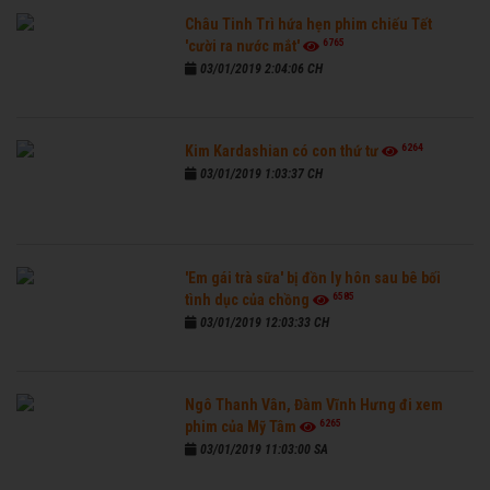
Châu Tinh Trì hứa hẹn phim chiếu Tết
6765
'cười ra nước mắt'
03/01/2019 2:04:06 CH
6264
Kim Kardashian có con thứ tư
03/01/2019 1:03:37 CH
'Em gái trà sữa' bị đồn ly hôn sau bê bối
6585
tình dục của chồng
03/01/2019 12:03:33 CH
Ngô Thanh Vân, Đàm Vĩnh Hưng đi xem
6265
phim của Mỹ Tâm
03/01/2019 11:03:00 SA