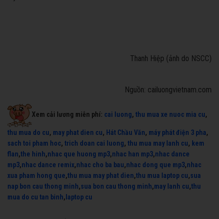
Thanh Hiệp (ảnh do NSCC)
Nguồn: cailuongvietnam.com
Xem cải lương miễn phí:
cai luong
,
thu mua xe nuoc mia cu
,
thu mua do cu
,
may phat dien cu
,
Hát Chầu Văn
,
máy phát điện 3 pha
,
sach toi pham hoc
,
trich doan cai luong
,
thu mua may lanh cu
,
kem
flan
,
the hinh
,
nhac que huong mp3
,
nhac han mp3
,
nhac dance
mp3
,
nhac dance remix
,
nhac cho ba bau
,
nhac dong que mp3
,
nhac
xua pham hong que
,
thu mua may phat dien
,
thu mua laptop cu
,
sua
nap bon cau thong minh
,
sua bon cau thong minh
,
may lanh cu
,
thu
mua do cu tan binh
,
laptop cu