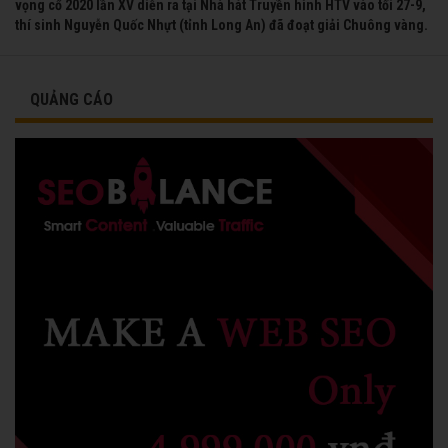
vọng cổ 2020 lần XV diễn ra tại Nhà hát Truyền hình HTV vào tối 27-9,
thí sinh Nguyễn Quốc Nhựt (tỉnh Long An) đã đoạt giải Chuông vàng.
QUẢNG CÁO