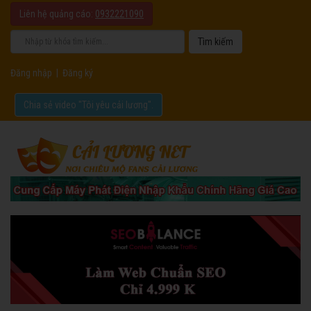
Liên hệ quảng cáo:
0932221090
Đăng nhập
|
Đăng ký
Chia sẻ video "Tôi yêu cải lương".