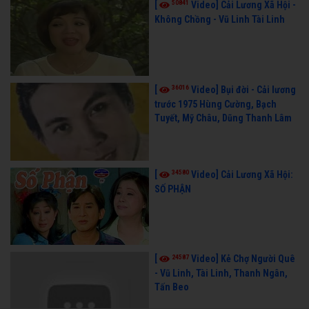
50841
[
Video] Cải Lương Xã Hội -
Không Chồng - Vũ Linh Tài Linh
36016
[
Video] Bụi đời - Cải lương
trước 1975 Hùng Cường, Bạch
Tuyết, Mỹ Châu, Dũng Thanh Lâm
34580
[
Video] Cải Lương Xã Hội:
SỐ PHẬN
24587
[
Video] Kẻ Chợ Người Quê
- Vũ Linh, Tài Linh, Thanh Ngân,
Tấn Beo