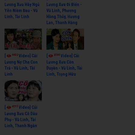
Lương Xưa Hãy Ngủ
Lương Xưa Đi Biển -
Yên Niềm Đau - Vũ
Vũ Linh, Phương
Linh, Tài Linh
Hồng Thủy, Hương
Lan, Thanh Hằng
4432
3599
[
Video] Cải
[
Video] Cải
Lương Nợ Cha Con
Lương Xưa Còn
Trả - Vũ Linh, Tài
Duyên - Vũ Linh, Tài
Linh
Linh, Trọng Hữu
4015
[
Video] Cải
Lương Xưa Cô Dâu
Phụ - Vũ Linh, Tài
Linh, Thanh Ngân