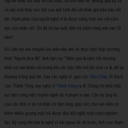
sắp kề nhau thứ bảy và chủ nhật, rất khó bán vé. Nhưng qua sự cổ
vũ này mới thấy sức hút của anh Linh đối với khán giả kiều bào rất
lớn. Hạnh phúc của người nghệ sĩ là được sống trọn vẹn với cảm
xúc của nhân vật. Tôi đã có hai suất diễn kỷ niệm cùng anh sau 10
năm"
Vũ Linh nói sau chuyến lưu diễn này anh sẽ thực hiện tiếp chương
trình "Người đưa đò". Anh tâm sự: "Năm qua là năm tổn thương
nhất với sân khấu cải lương khi các bậc tiền bối lần lượt ra đi, để lại
khoảng trống quá lớn. Sau các nghệ sĩ gạo cội:
Viễn Châu
, Út Bạch
Lan, Thanh Tòng, nay nghệ sĩ
Thanh Sang
ra đi. Chúng tôi phải tiếp
tục làm công việc truyền nghề dù ở phạm vi nào. Cần sự ủng hộ
của các đơn vị và cá nhân có tấm lòng, góp sức cho sàn diễn có
thêm nhiều gương mặt trẻ được đúc kết nghề một cách nghiêm
túc. Kỳ vọng lớn hơn là nghệ sĩ hải ngoại sẽ về nước, tích cực tham