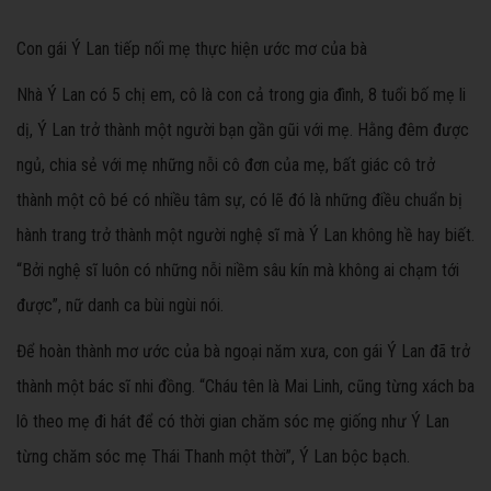
Con gái Ý Lan tiếp nối mẹ thực hiện ước mơ của bà
Nhà Ý Lan có 5 chị em, cô là con cả trong gia đình, 8 tuổi bố mẹ li
dị, Ý Lan trở thành một người bạn gần gũi với mẹ. Hằng đêm được
ngủ, chia sẻ với mẹ những nỗi cô đơn của mẹ, bất giác cô trở
thành một cô bé có nhiều tâm sự, có lẽ đó là những điều chuẩn bị
hành trang trở thành một người nghệ sĩ mà Ý Lan không hề hay biết.
“Bởi nghệ sĩ luôn có những nỗi niềm sâu kín mà không ai chạm tới
được”, nữ danh ca bùi ngùi nói.
Để hoàn thành mơ ước của bà ngoại năm xưa, con gái Ý Lan đã trở
thành một bác sĩ nhi đồng. “Cháu tên là Mai Linh, cũng từng xách ba
lô theo mẹ đi hát để có thời gian chăm sóc mẹ giống như Ý Lan
từng chăm sóc mẹ Thái Thanh một thời”, Ý Lan bộc bạch.