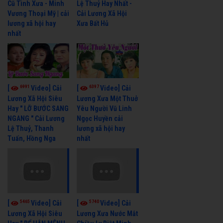
Cũ Tình Xưa - Minh
Lệ Thuỷ Hay Nhất -
Vương Thoại Mỹ | cải
Cải Lương Xã Hội
lương xã hội hay
Xưa Bất Hủ
nhất
6991
6397
[
Video] Cải
[
Video] Cải
Lương Xã Hội Siêu
Lương Xưa Một Thuở
Hay " LỠ BƯỚC SANG
Yêu Người Vũ Linh
NGANG " Cải Lương
Ngọc Huyền cải
Lệ Thuỷ, Thanh
lương xã hội hay
Tuấn, Hồng Nga
nhất
5465
5740
[
Video] Cải
[
Video] Cải
Lương Xã Hội Siêu
Lương Xưa Nước Mắt