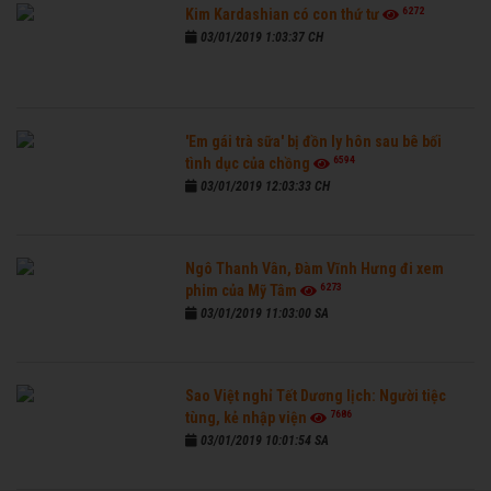
6272
Kim Kardashian có con thứ tư
03/01/2019 1:03:37 CH
'Em gái trà sữa' bị đồn ly hôn sau bê bối
6594
tình dục của chồng
03/01/2019 12:03:33 CH
Ngô Thanh Vân, Đàm Vĩnh Hưng đi xem
6273
phim của Mỹ Tâm
03/01/2019 11:03:00 SA
Sao Việt nghỉ Tết Dương lịch: Người tiệc
7686
tùng, kẻ nhập viện
03/01/2019 10:01:54 SA