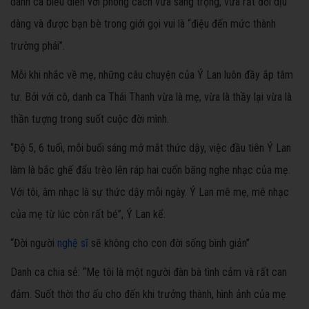
danh ca biểu diễn với phong cách vừa sang trọng, vừa rất đỗi dịu
dàng và được bạn bè trong giới gọi vui là “điệu đến mức thành
trường phái”.
Mỗi khi nhắc về mẹ, những câu chuyện của Ý Lan luôn đầy ắp tâm
tư. Bởi với cô, danh ca Thái Thanh vừa là mẹ, vừa là thầy lại vừa là
thần tượng trong suốt cuộc đời mình.
“Độ 5, 6 tuổi, mỗi buổi sáng mở mắt thức dậy, việc đầu tiên Ý Lan
làm là bắc ghế đẩu trèo lên ráp hai cuốn băng nghe nhạc của mẹ.
Với tôi, âm nhạc là sự thức dậy mỗi ngày. Ý Lan mê mẹ, mê nhạc
của mẹ từ lúc còn rất bé”, Ý Lan kể.
“Đời người
nghệ sĩ
sẽ không cho con đời sống bình giản”
Danh ca chia sẻ: “Mẹ tôi là một người đàn bà tình cảm và rất can
đảm. Suốt thời thơ ấu cho đến khi trưởng thành, hình ảnh của mẹ