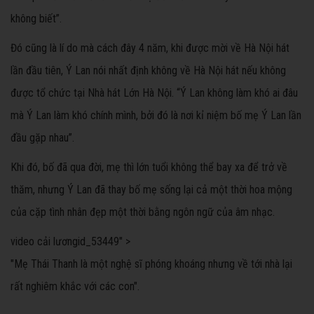
không biết”.
Đó cũng là lí do mà cách đây 4 năm, khi được mời về Hà Nội hát
lần đầu tiên, Ý Lan nói nhất định không về Hà Nội hát nếu không
được tổ chức tại Nhà hát Lớn Hà Nội. “Ý Lan không làm khó ai đâu
mà Ý Lan làm khó chính mình, bởi đó là nơi kỉ niệm bố mẹ Ý Lan lần
đầu gặp nhau”.
Khi đó, bố đã qua đời, mẹ thì lớn tuổi không thể bay xa để trở về
thăm, nhưng Ý Lan đã thay bố mẹ sống lại cả một thời hoa mộng
của cặp tình nhân đẹp một thời bằng ngôn ngữ của âm nhạc.
video cải lương
id_53449" >
"Mẹ Thái Thanh là một nghệ sĩ phóng khoáng nhưng về tới nhà lại
rất nghiêm khắc với các con".