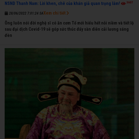
3607
NSND Thanh Nam: Lời khen, chê của khán giả quan trọng lắm!
Xem chi tiết
28/06/2022 7:01:24 SA
Ông luôn nói đời nghệ sĩ có ăn cơm Tổ mới hiểu hết nỗi niềm và tiết lộ
sau đại dịch Covid-19 sẽ góp sức thúc đẩy sàn diễn cải lương sáng
đèn