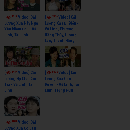
4116
3966
[
Video] Cải
[
Video] Cải
Lương Xưa Hãy Ngủ
Lương Xưa Đi Biển -
Yên Niềm Đau - Vũ
Vũ Linh, Phương
Linh, Tài Linh
Hồng Thủy, Hương
Lan, Thanh Hằng
4434
3602
[
Video] Cải
[
Video] Cải
Lương Nợ Cha Con
Lương Xưa Còn
Trả - Vũ Linh, Tài
Duyên - Vũ Linh, Tài
Linh
Linh, Trọng Hữu
4020
[
Video] Cải
Lương Xưa Cô Dâu