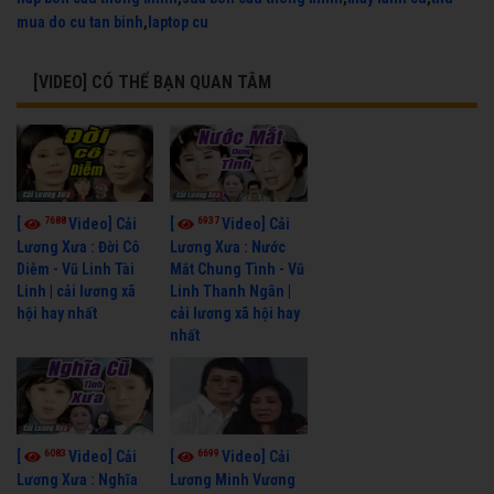
mua do cu tan binh
,
laptop cu
[VIDEO] CÓ THỂ BẠN QUAN TÂM
7688
6937
[
Video] Cải
[
Video] Cải
Lương Xưa : Đời Cô
Lương Xưa : Nước
Diễm - Vũ Linh Tài
Mắt Chung Tình - Vũ
Linh | cải lương xã
Linh Thanh Ngân |
hội hay nhất
cải lương xã hội hay
nhất
6083
6699
[
Video] Cải
[
Video] Cải
Lương Xưa : Nghĩa
Lương Minh Vương