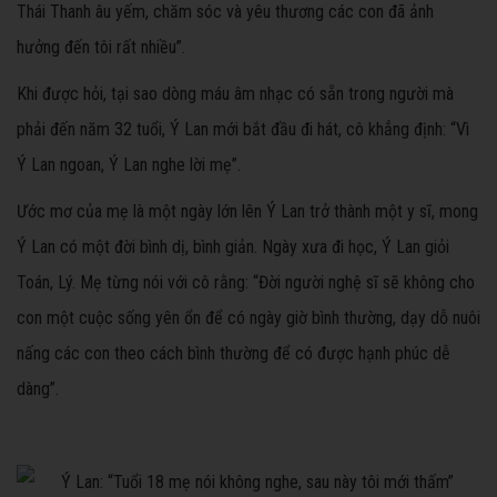
Thái Thanh âu yếm, chăm sóc và yêu thương các con đã ảnh
hưởng đến tôi rất nhiều”.
Khi được hỏi, tại sao dòng máu âm nhạc có sẵn trong người mà
phải đến năm 32 tuổi, Ý Lan mới bắt đầu đi hát, cô khẳng định: “Vì
Ý Lan ngoan, Ý Lan nghe lời mẹ”.
Ước mơ của mẹ là một ngày lớn lên Ý Lan trở thành một y sĩ, mong
Ý Lan có một đời bình dị, bình giản. Ngày xưa đi học, Ý Lan giỏi
Toán, Lý. Mẹ từng nói với cô rằng: “Đời người nghệ sĩ sẽ không cho
con một cuộc sống yên ổn để có ngày giờ bình thường, dạy dỗ nuôi
nấng các con theo cách bình thường để có được hạnh phúc dễ
dàng”.