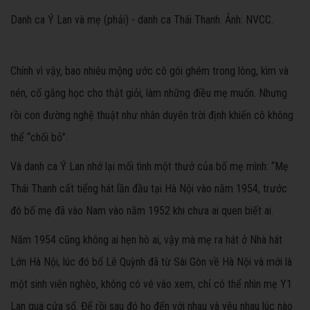
Danh ca Ý Lan và mẹ (phải) - danh ca Thái Thanh. Ảnh: NVCC.
Chính vì vậy, bao nhiêu mộng ước cô gói ghém trong lòng, kìm và
nén, cố gắng học cho thật giỏi, làm những điều mẹ muốn. Nhưng
rồi con đường nghệ thuật như nhân duyên trời định khiến cô không
thể “chối bỏ”.
Và danh ca Ý Lan nhớ lại mối tình một thưở của bố mẹ mình: “Mẹ
Thái Thanh cất tiếng hát lần đầu tại Hà Nội vào năm 1954, trước
đó bố mẹ đã vào Nam vào năm 1952 khi chưa ai quen biết ai.
Năm 1954 cũng không ai hẹn hò ai, vậy mà mẹ ra hát ở Nhà hát
Lớn Hà Nội, lúc đó bố Lê Quỳnh đã từ Sài Gòn về Hà Nội và mới là
một sinh viên nghèo, không có vé vào xem, chỉ có thể nhìn mẹ Y1
Lan qua cửa sổ. Để rồi sau đó họ đến với nhau và yêu nhau lúc nào