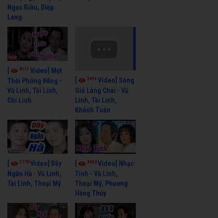
Ngọc Giàu, Diệp
Lang
4111
[
Video] Một
3659
[
Video] Sóng
Thời Phóng Đãng -
Vũ Linh, Tài Linh,
Gió Làng Chài - Vũ
Chí Linh
Linh, Tài Linh,
Khánh Tuấn
3770
3442
[
Video] Dãy
[
Video] Nhạc
Ngân Hà - Vũ Linh,
Tình - Vũ Linh,
Tài Linh, Thoại Mỹ
Thoại Mỹ, Phương
Hồng Thủy