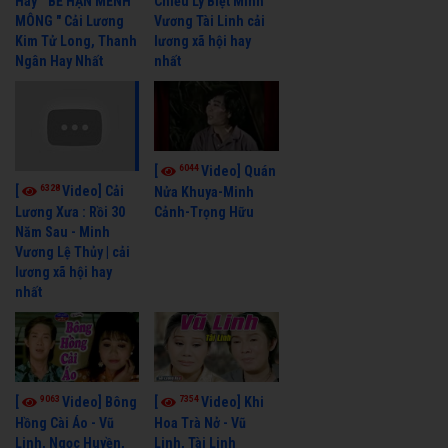
Hay " BỂ HẬN MÊNH
Chiều Ly Biệt Minh
MÔNG " Cải Lương
Vương Tài Linh cải
Kim Tử Long, Thanh
lương xã hội hay
Ngân Hay Nhất
nhất
6044
[
Video] Quán
6328
[
Video] Cải
Nửa Khuya-Minh
Cảnh-Trọng Hữu
Lương Xưa : Rồi 30
Năm Sau - Minh
Vương Lệ Thủy | cải
lương xã hội hay
nhất
9063
7354
[
Video] Bông
[
Video] Khi
Hồng Cài Áo - Vũ
Hoa Trà Nở - Vũ
Linh, Ngọc Huyền,
Linh, Tài Linh