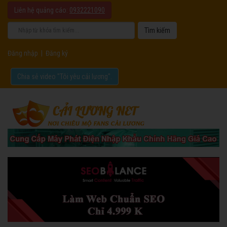
Liên hệ quảng cáo:
0932221090
Đăng nhập
|
Đăng ký
Chia sẻ video "Tôi yêu cải lương".