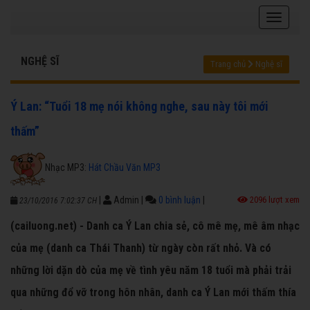
NGHỆ SĨ
Trang chủ
Nghệ sĩ
Ý Lan: “Tuổi 18 mẹ nói không nghe, sau này tôi mới
thấm”
Nhạc MP3:
Hát Chầu Văn MP3
|
Admin
|
0 bình luận
|
2096 lượt xem
23/10/2016 7:02:37 CH
(cailuong.net) - Danh ca Ý Lan chia sẻ, cô mê mẹ, mê âm nhạc
của mẹ (danh ca Thái Thanh) từ ngày còn rất nhỏ. Và có
những lời dặn dò của mẹ về tình yêu năm 18 tuổi mà phải trải
qua những đổ vỡ trong hôn nhân, danh ca Ý Lan mới thấm thía