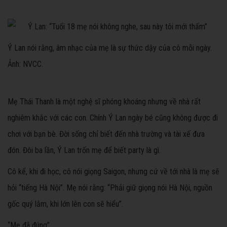
Ý Lan nói rằng, âm nhạc của mẹ là sự thức dậy của cô mỗi ngày.
Ảnh: NVCC.
Mẹ Thái Thanh là một nghệ sĩ phóng khoáng nhưng về nhà rất
nghiêm khắc với các con. Chính Ý Lan ngày bé cũng không được đi
chơi với bạn bè. Đời sống chỉ biết đến nhà trường và tài xế đưa
đón. Đôi ba lần, Ý Lan trốn mẹ để biết party là gì.
Cô kể, khi đi học, cô nói giọng Saigon, nhưng cứ về tới nhà là mẹ sẽ
hỏi “tiếng Hà Nội”. Mẹ nói rằng: “Phải giữ giọng nói Hà Nội, nguồn
gốc quý lắm, khi lớn lên con sẽ hiểu”.
“Mẹ đã đúng”