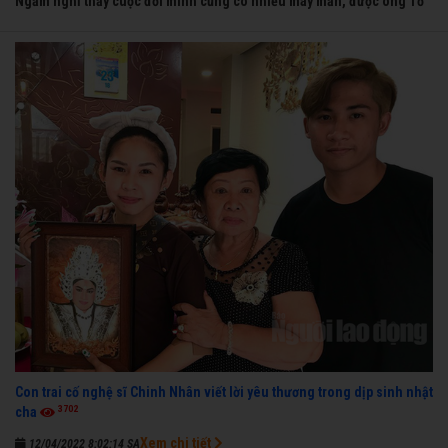
Ngẫm nghĩ thấy cuộc đời mình cũng có nhiều may mắn, được ông Tổ
nghề thương, nên từ một cậu bé nghèo chẳng biết hát xướng là gì,
trong dòng đời xuôi ngược nhận được những cơ may để từng bước
thành danh với nghiệp ca diễn”.
Con trai cố nghệ sĩ Chinh Nhân viết lời yêu thương trong dịp sinh nhật
3702
cha
Xem chi tiết
12/04/2022 8:02:14 SA