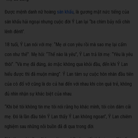
Được mệnh danh nữ hoàng
sân khấu
, là gương mặt nức tiếng của
sân khấu hải ngoại nhưng cuộc đời Ý Lan lại “ba chìm bảy nổi chín
lênh đênh”.
18 tuổi, Ý Lan nói với mẹ: “Mẹ ơi con yêu rồi mà sao mẹ lại cấm
con như thế”. Mẹ hỏi: “Thế nào là yêu”, Ý Lan trả lời mẹ: “Yêu là yêu
thôi”. “Và mẹ đã đúng, áo mặc không qua khỏi đầu, đến khi Ý Lan
hiểu được thì đã muộn màng”. Ý Lan tâm sự cuộc hôn nhân đầu tiên
của cô đổ vỡ cũng là do cả hai đến với nhau khi còn quá trẻ, không
đủ nhìn nhận sự khác biệt của nhau.
“Khi bé tôi không tin mẹ tôi nói rằng họ khác mình, tôi còn dám cãi
mẹ. Đó là lần đầu tiên Ý Lan thấy Ý Lan không ngoan”, Ý Lan chiêm
nghiệm sau những nỗi buồn đã đi qua trong đời.