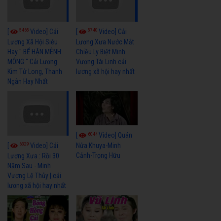
5465
5740
[
Video] Cải
[
Video] Cải
Lương Xã Hội Siêu
Lương Xưa Nước Mắt
Hay " BỂ HẬN MÊNH
Chiều Ly Biệt Minh
MÔNG " Cải Lương
Vương Tài Linh cải
Kim Tử Long, Thanh
lương xã hội hay nhất
Ngân Hay Nhất
6044
[
Video] Quán
6329
[
Video] Cải
Nửa Khuya-Minh
Cảnh-Trọng Hữu
Lương Xưa : Rồi 30
Năm Sau - Minh
Vương Lệ Thủy | cải
lương xã hội hay nhất