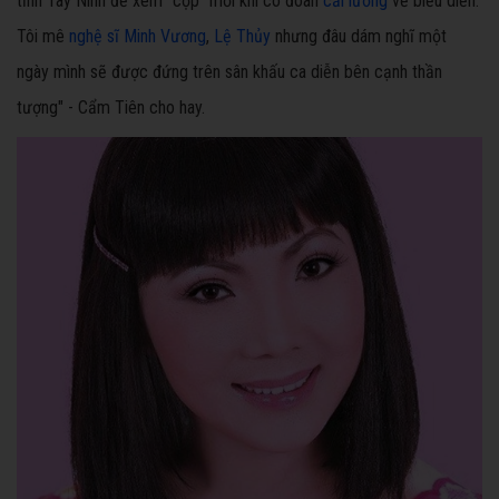
tỉnh Tây Ninh để xem "cọp" mỗi khi có đoàn
cải lương
về biểu diễn.
Tôi mê
nghệ sĩ
Minh Vương
,
Lệ Thủy
nhưng đâu dám nghĩ một
ngày mình sẽ được đứng trên sân khấu ca diễn bên cạnh thần
tượng" - Cẩm Tiên cho hay.