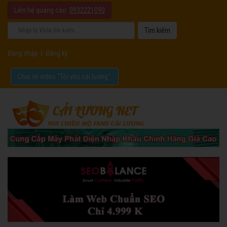
Liên hệ quảng cáo:
0932221090
Đăng nhập
|
Đăng ký
Chia sẻ video "Tôi yêu cải lương".