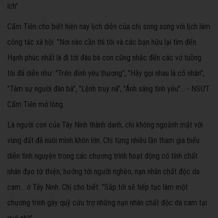
ích".
Cẩm Tiên cho biết hiện nay lịch diễn của chị song song với lịch làm
công tác xã hội. "Nơi nào cần thì tôi và các bạn hữu lại tìm đến.
Hạnh phúc nhất là đi tới đâu bà con cũng nhắc đến các vở tuồng
tôi đã diễn như: "Trên đỉnh yêu thương", "Hãy gọi nhau là cố nhân",
"Tâm sự người đàn bà", "Lệnh truy nã", "Ánh sáng tình yêu"… - NSƯT
Cẩm Tiên mở lòng.
Là người con của Tây Ninh thành danh, chị không ngoảnh mặt với
vùng đất đã nuôi mình khôn lớn. Chị từng nhiều lần tham gia biểu
diễn tình nguyện trong các chương trình hoạt động có tính chất
nhân đạo từ thiện, hướng tới người nghèo, nạn nhân chất độc da
cam… ở Tây Ninh. Chị cho biết: "Sắp tới sẽ tiếp tục làm một
chương trình gây quỹ cứu trợ những nạn nhân chất độc da cam tại