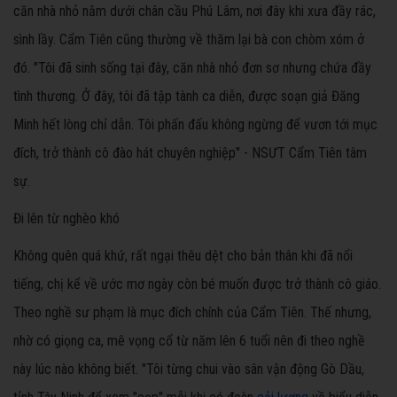
căn nhà nhỏ nằm dưới chân cầu Phú Lâm, nơi đây khi xưa đầy rác,
sình lầy. Cẩm Tiên cũng thường về thăm lại bà con chòm xóm ở
đó. "Tôi đã sinh sống tại đây, căn nhà nhỏ đơn sơ nhưng chứa đầy
tình thương. Ở đây, tôi đã tập tành ca diễn, được soạn giả Đăng
Minh hết lòng chỉ dẫn. Tôi phấn đấu không ngừng để vươn tới mục
đích, trở thành cô đào hát chuyên nghiệp" - NSƯT Cẩm Tiên tâm
sự.
Đi lên từ nghèo khó
Không quên quá khứ, rất ngại thêu dệt cho bản thân khi đã nổi
tiếng, chị kể về ước mơ ngày còn bé muốn được trở thành cô giáo.
Theo nghề sư phạm là mục đích chính của Cẩm Tiên. Thế nhưng,
nhờ có giọng ca, mê vọng cổ từ năm lên 6 tuổi nên đi theo nghề
này lúc nào không biết. "Tôi từng chui vào sân vận động Gò Dầu,