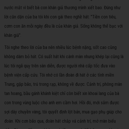
nước mắt vì biết bà con khán giả thương mình xiết bao. Đúng như
lời căn dặn của ba tôi khi con gái theo nghề hát: "Tiền con tiêu,
cơm con ăn mỗi ngày đều là của khán giả. Sống không thể bạc với
khán giả".
Tôi nghe theo lời của ba nên nhiều lúc bệnh nặng, sốt cao cũng
không dám bỏ hát. Có suất hát khi cánh màn nhung khép lại cũng là
lúc tôi ngã quỵ trên sàn diễn, được người nhà cấp tốc đưa vào
bệnh viện cấp cứu. Tôi nhớ có lần đoàn đi hát ở các tỉnh miền
Trung, gặp bão, trú trong rạp, không về được. Cảnh trí, phông màn
tan hoang, bầu gánh khánh kiệt chỉ còn biết xin khoai lang của bà
con trong vùng luộc cho anh em cầm hơi. Hồi đó, mới sắm được
sợi dây chuyền vàng, tôi quyết định lột bán, mua gạo phụ giúp cho
đoàn. Khi cơn bão qua, đoàn hát chắp vá cảnh trí, mở màn biểu