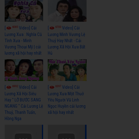
6085
6700
[
Video] Cải
[
Video] Cải
Lương Xưa : Nghĩa Cũ
Lương Minh Vương Lệ
Tình Xưa - Minh
Thuỷ Hay Nhất - Cải
Vương Thoại Mỹ | cải
Lương Xã Hội Xưa Bất
lương xã hội hay nhất
Hủ
6992
6397
[
Video] Cải
[
Video] Cải
Lương Xã Hội Siêu
Lương Xưa Một Thuở
Hay " LỠ BƯỚC SANG
Yêu Người Vũ Linh
NGANG " Cải Lương Lệ
Ngọc Huyền cải lương
Thuỷ, Thanh Tuấn,
xã hội hay nhất
Hồng Nga