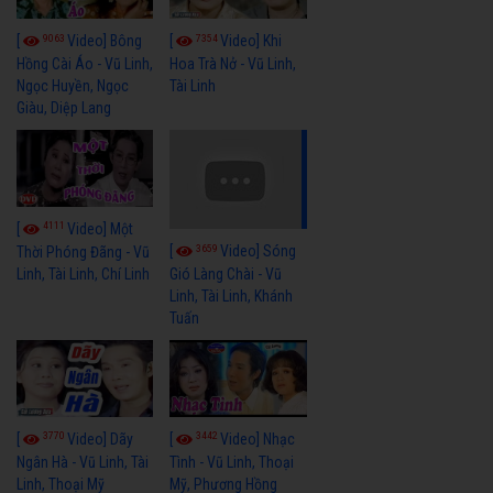
9063
7354
[
Video] Bông
[
Video] Khi
Hồng Cài Áo - Vũ Linh,
Hoa Trà Nở - Vũ Linh,
Ngọc Huyền, Ngọc
Tài Linh
Giàu, Diệp Lang
4111
[
Video] Một
3659
[
Video] Sóng
Thời Phóng Đãng - Vũ
Linh, Tài Linh, Chí Linh
Gió Làng Chài - Vũ
Linh, Tài Linh, Khánh
Tuấn
3770
3442
[
Video] Dãy
[
Video] Nhạc
Ngân Hà - Vũ Linh, Tài
Tình - Vũ Linh, Thoại
Linh, Thoại Mỹ
Mỹ, Phương Hồng