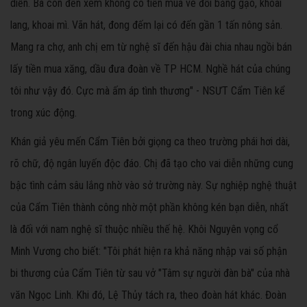
diễn. Bà con đến xem không có tiền mua vé đổi bằng gạo, khoai
lang, khoai mì. Vãn hát, đong đếm lại có đến gần 1 tấn nông sản.
Mang ra chợ, anh chị em từ nghệ sĩ đến hậu đài chia nhau ngồi bán
lấy tiền mua xăng, dầu đưa đoàn về TP HCM. Nghề hát của chúng
tôi như vậy đó. Cực mà ấm áp tình thương" - NSƯT Cẩm Tiên kể
trong xúc động.
Khán giả yêu mến Cẩm Tiên bởi giọng ca theo trường phái hơi dài,
rõ chữ, độ ngân luyến độc đáo. Chị đã tạo cho vai diễn những cung
bậc tình cảm sâu lắng nhờ vào sở trường này. Sự nghiệp nghệ thuật
của Cẩm Tiên thành công nhờ một phần không kén bạn diễn, nhất
là đối với nam nghệ sĩ thuộc nhiều thế hệ. Khôi Nguyên vọng cổ
Minh Vương cho biết: "Tôi phát hiện ra khả năng nhập vai số phận
bi thương của Cẩm Tiên từ sau vở "Tâm sự người đàn bà" của nhà
văn Ngọc Linh. Khi đó, Lệ Thủy tách ra, theo đoàn hát khác. Đoàn