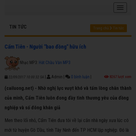
TIN TỨC
Trang chủ
Tin tức
Cẩm Tiên - Người "bao đồng" hữu ích
Nhạc MP3:
Hát Chầu Văn MP3
|
Admin
|
0 bình luận
|
8267 lượt xem
22/09/2017 10:00:32 SA
(cailuong.net) - Nhờ nghị lực vượt khó và tấm lòng chân thành
của mình, Cẩm Tiên luôn đong đầy tình thương yêu của đồng
nghiệp và số đông khán giả
Men theo lối nhỏ, Cẩm Tiên đưa tôi về lại căn nhà ngày xưa lúc cô
mới từ huyện Gò Dầu, tỉnh Tây Ninh đến TP HCM lập nghiệp. Đó là