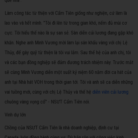
quê nhà".
Làm công tác từ thiện với Cẩm Tiên giống như nghiện, cứ làm là
lao vào và hết mình. "Tôi đi lên từ trong gian khó, nếm đủ mùi cơ
cực. Tôi hiểu thế nào là sự san sẻ. Sàn diễn cải lương đang gặp khó
khăn. Nghe anh Minh Vương mời làm lại sân khấu vàng với chị Lệ
Thủy, để gây quỹ từ thiện là tôi vui lắm. Sau thế hệ của anh chị, tôi
và các bạn đồng nghiệp sẽ đảm đương trách nhiệm này. Trước mắt
sẽ cùng Minh Vương diễn một suất kỷ niệm 60 năm đời ca hát của
anh tại Nhà hát VOH trong thời gian tới. Tôi và anh sẽ ca diễn những
vai tuồng mới, cùng với chị Lệ Thủy và thế hệ
diễn viên cải lương
chuông vàng vọng cổ" - NSƯT Cẩm Tiên nói.
Vinh dự lớn
Chồng của NSƯT Cẩm Tiên là nhà doanh nghiệp, định cư tại
Canada, luôn đồng hành cùng vợ. Dù bận rộn với công việc kinh