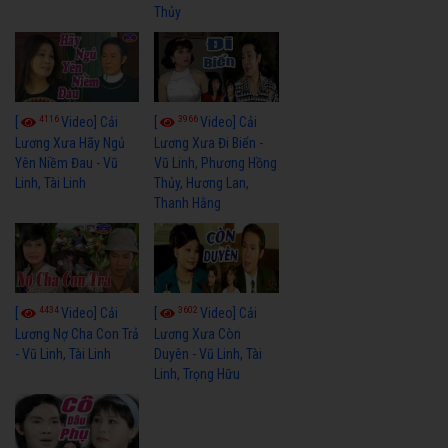
Thủy
4116
3966
[
Video] Cải
[
Video] Cải
Lương Xưa Hãy Ngủ
Lương Xưa Đi Biển -
Yên Niềm Đau - Vũ
Vũ Linh, Phương Hồng
Linh, Tài Linh
Thủy, Hương Lan,
Thanh Hằng
4434
3602
[
Video] Cải
[
Video] Cải
Lương Nợ Cha Con Trả
Lương Xưa Còn
- Vũ Linh, Tài Linh
Duyên - Vũ Linh, Tài
Linh, Trọng Hữu