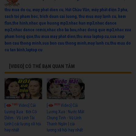
thu mua do cu
,
may phat dien cu
,
Hát Chầu Văn
,
máy phát điện 3 pha
,
sach toi pham hoc
,
trich doan cai luong
,
thu mua may lanh cu
,
kem
flan
,
the hinh
,
nhac que huong mp3
,
nhac han mp3
,
nhac dance
mp3
,
nhac dance remix
,
nhac cho ba bau
,
nhac dong que mp3
,
nhac xua
pham hong que
,
thu mua may phat dien
,
thu mua laptop cu
,
sua nap
bon cau thong minh
,
sua bon cau thong minh
,
may lanh cu
,
thu mua do
cu tan binh
,
laptop cu
[VIDEO] CÓ THỂ BẠN QUAN TÂM
7690
6939
[
Video] Cải
[
Video] Cải
Lương Xưa : Đời Cô
Lương Xưa : Nước Mắt
Diễm - Vũ Linh Tài
Chung Tình - Vũ Linh
Linh | cải lương xã hội
Thanh Ngân | cải
hay nhất
lương xã hội hay nhất