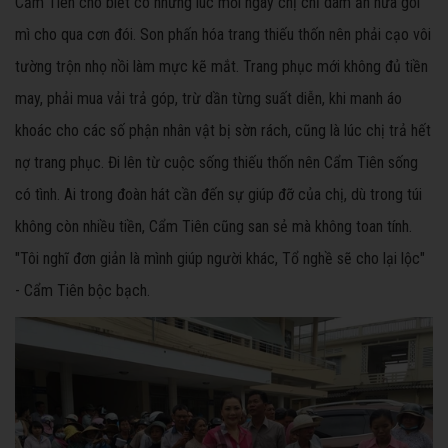
Cẩm Tiên cho biết có những lúc mỗi ngày chị chỉ dám ăn nửa gói
mì cho qua cơn đói. Son phấn hóa trang thiếu thốn nên phải cạo vôi
tường trộn nhọ nồi làm mực kẽ mắt. Trang phục mới không đủ tiền
may, phải mua vải trả góp, trừ dần từng suất diễn, khi manh áo
khoác cho các số phận nhân vật bị sờn rách, cũng là lúc chị trả hết
nợ trang phục. Đi lên từ cuộc sống thiếu thốn nên Cẩm Tiên sống
có tình. Ai trong đoàn hát cần đến sự giúp đỡ của chị, dù trong túi
không còn nhiều tiền, Cẩm Tiên cũng san sẻ mà không toan tính.
"Tôi nghĩ đơn giản là mình giúp người khác, Tổ nghề sẽ cho lại lộc"
- Cẩm Tiên bộc bạch.