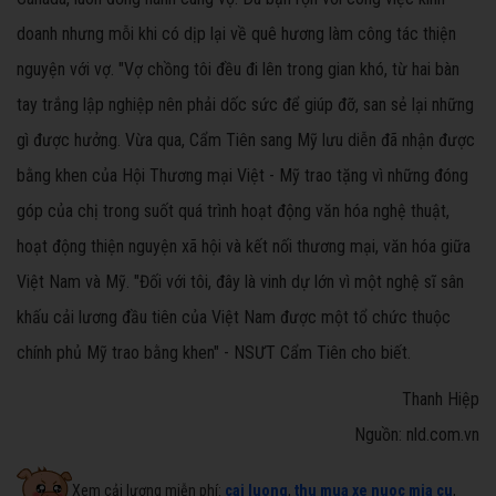
doanh nhưng mỗi khi có dịp lại về quê hương làm công tác thiện
nguyện với vợ. "Vợ chồng tôi đều đi lên trong gian khó, từ hai bàn
tay trắng lập nghiệp nên phải dốc sức để giúp đỡ, san sẻ lại những
gì được hưởng. Vừa qua, Cẩm Tiên sang Mỹ lưu diễn đã nhận được
bằng khen của Hội Thương mại Việt - Mỹ trao tặng vì những đóng
góp của chị trong suốt quá trình hoạt động văn hóa nghệ thuật,
hoạt động thiện nguyện xã hội và kết nối thương mại, văn hóa giữa
Việt Nam và Mỹ. "Đối với tôi, đây là vinh dự lớn vì một nghệ sĩ sân
khấu cải lương đầu tiên của Việt Nam được một tổ chức thuộc
chính phủ Mỹ trao bằng khen" - NSƯT Cẩm Tiên cho biết.
Thanh Hiệp
Nguồn: nld.com.vn
Xem cải lương miễn phí:
cai luong
,
thu mua xe nuoc mia cu
,