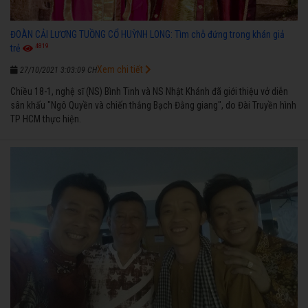
ĐOÀN CẢI LƯƠNG TUỒNG CỔ HUỲNH LONG: Tìm chỗ đứng trong khán giả
4819
trẻ
Xem chi tiết
27/10/2021 3:03:09 CH
Chiều 18-1, nghệ sĩ (NS) Bình Tinh và NS Nhật Khánh đã giới thiệu vở diễn
sân khấu "Ngô Quyền và chiến thắng Bạch Đằng giang", do Đài Truyền hình
TP HCM thực hiện.