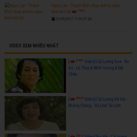
Ngọc Lan - Thanh Bình chụp ảnh kỷ niệm
17820
thời hẹn hò
21/09/2017 11:02:37 SA
VIDEO XEM NHIỀU NHẤT
67085
[
Video] Cải Lương Xưa - Bơ
Vơ - Lệ Thủy & Minh Vương & Mỹ
Châu
50839
[
Video] Cải Lương Xã Hội -
Không Chồng - Vũ Linh Tài Linh
36013
[
Video] Bụi đời - Cải lương