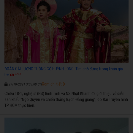
ĐOÀN CẢI LƯƠNG TUỒNG CỔ HUỲNH LONG: Tìm chỗ đứng trong khán giả
4792
trẻ
Xem chi tiết
27/10/2021 3:03:09 CH
Chiều 18-1, nghệ sĩ (NS) Bình Tinh và NS Nhật Khánh đã giới thiệu vở diễn
sân khấu "Ngô Quyền và chiến thắng Bạch Đằng giang", do Đài Truyền hình
TP HCM thực hiện.