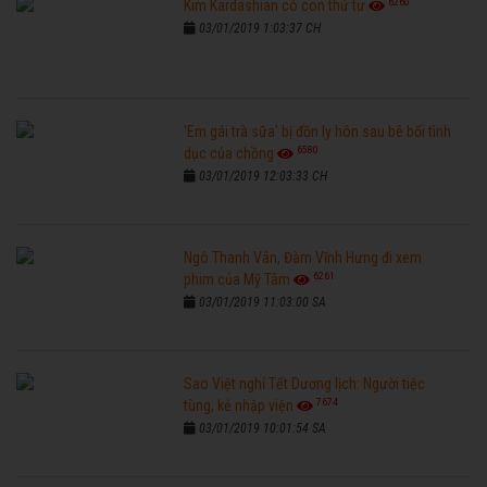
6260
Kim Kardashian có con thứ tư
03/01/2019 1:03:37 CH
'Em gái trà sữa' bị đồn ly hôn sau bê bối tình
6580
dục của chồng
03/01/2019 12:03:33 CH
Ngô Thanh Vân, Đàm Vĩnh Hưng đi xem
6261
phim của Mỹ Tâm
03/01/2019 11:03:00 SA
Sao Việt nghỉ Tết Dương lịch: Người tiệc
7674
tùng, kẻ nhập viện
03/01/2019 10:01:54 SA