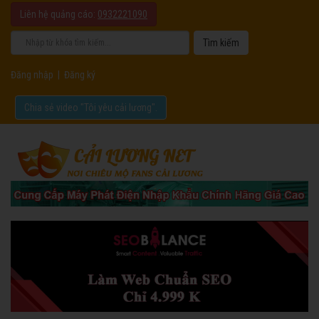
Liên hệ quảng cáo:
0932221090
Đăng nhập
|
Đăng ký
Chia sẻ video "Tôi yêu cải lương".