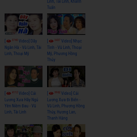
Linh, Tài Linh, Khánh
Tuấn
3765
3437
[
Video] Dãy
[
Video] Nhạc
Ngân Hà - Vũ Linh, Tài
Tình - Vũ Linh, Thoại
Linh, Thoại Mỹ
Mỹ, Phương Hồng
Thủy
4112
3962
[
Video] Cải
[
Video] Cải
Lương Xưa Hãy Ngủ
Lương Xưa Đi Biển -
Yên Niềm Đau - Vũ
Vũ Linh, Phương Hồng
Linh, Tài Linh
Thủy, Hương Lan,
Thanh Hằng