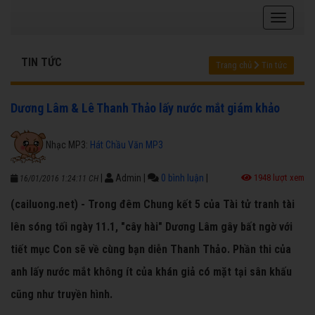
TIN TỨC
Trang chủ
Tin tức
Dương Lâm & Lê Thanh Thảo lấy nước mắt giám khảo
Nhạc MP3:
Hát Chầu Văn MP3
|
Admin
|
0 bình luận
|
1948 lượt xem
16/01/2016 1:24:11 CH
(cailuong.net) - Trong đêm Chung kết 5 của Tài tử tranh tài
lên sóng tối ngày 11.1, "cây hài" Dương Lâm gây bất ngờ với
tiết mục Con sẽ về cùng bạn diễn Thanh Thảo. Phần thi của
anh lấy nước mắt không ít của khán giả có mặt tại sân khấu
cũng như truyền hình.