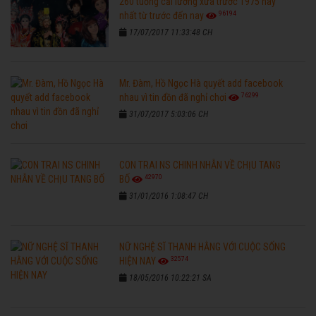
260 tuồng cải lương xưa trước 1975 hay
96194
nhất từ trước đến nay
17/07/2017 11:33:48 CH
Mr. Đàm, Hồ Ngọc Hà quyết add facebook
76299
nhau vì tin đồn đã nghỉ chơi
31/07/2017 5:03:06 CH
CON TRAI NS CHINH NHẪN VỀ CHỊU TANG
42970
BỐ
31/01/2016 1:08:47 CH
NỮ NGHỆ SĨ THANH HẰNG VỚI CUỘC SỐNG
32574
HIỆN NAY
18/05/2016 10:22:21 SA