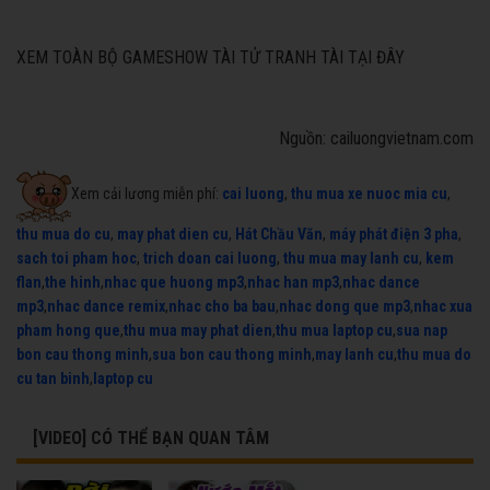
XEM TOÀN BỘ GAME
SHOW TÀI TỬ TRANH TÀI TẠI ĐÂY
Nguồn: cailuongvietnam.com
Xem cải lương miễn phí:
cai luong
,
thu mua xe nuoc mia cu
,
thu mua do cu
,
may phat dien cu
,
Hát Chầu Văn
,
máy phát điện 3 pha
,
sach toi pham hoc
,
trich doan cai luong
,
thu mua may lanh cu
,
kem
flan
,
the hinh
,
nhac que huong mp3
,
nhac han mp3
,
nhac dance
mp3
,
nhac dance remix
,
nhac cho ba bau
,
nhac dong que mp3
,
nhac xua
pham hong que
,
thu mua may phat dien
,
thu mua laptop cu
,
sua nap
bon cau thong minh
,
sua bon cau thong minh
,
may lanh cu
,
thu mua do
cu tan binh
,
laptop cu
[VIDEO] CÓ THỂ BẠN QUAN TÂM