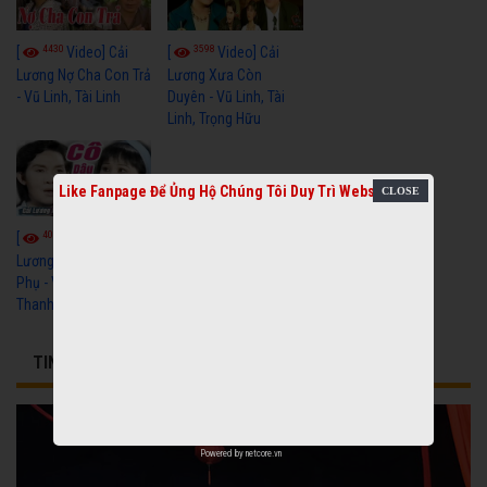
4430
3598
[
Video] Cải
[
Video] Cải
Lương Nợ Cha Con Trả
Lương Xưa Còn
- Vũ Linh, Tài Linh
Duyên - Vũ Linh, Tài
Linh, Trọng Hữu
Like Fanpage Để Ủng Hộ Chúng Tôi Duy Trì Website
4013
[
Video] Cải
Lương Xưa Cô Dâu
Phụ - Vũ Linh, Tài Linh,
Thanh Ngân
TIN TỨC LIÊN QUAN
Powered by
netcore.vn