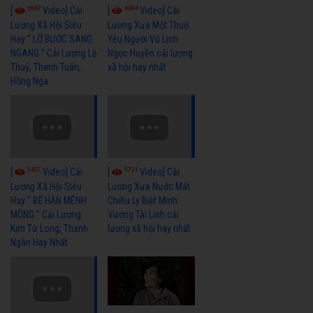
6967
6384
[
Video] Cải
[
Video] Cải
Lương Xã Hội Siêu
Lương Xưa Một Thuở
Hay " LỠ BƯỚC SANG
Yêu Người Vũ Linh
NGANG " Cải Lương Lệ
Ngọc Huyền cải lương
Thuỷ, Thanh Tuấn,
xã hội hay nhất
Hồng Nga
5457
5731
[
Video] Cải
[
Video] Cải
Lương Xã Hội Siêu
Lương Xưa Nước Mắt
Hay " BỂ HẬN MÊNH
Chiều Ly Biệt Minh
MÔNG " Cải Lương
Vương Tài Linh cải
Kim Tử Long, Thanh
lương xã hội hay nhất
Ngân Hay Nhất