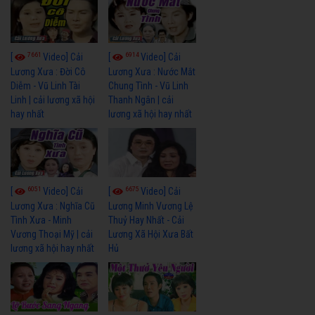
7661
6914
[
Video] Cải
[
Video] Cải
Lương Xưa : Đời Cô
Lương Xưa : Nước Mắt
Diễm - Vũ Linh Tài
Chung Tình - Vũ Linh
Linh | cải lương xã hội
Thanh Ngân | cải
hay nhất
lương xã hội hay nhất
6051
6675
[
Video] Cải
[
Video] Cải
Lương Xưa : Nghĩa Cũ
Lương Minh Vương Lệ
Tình Xưa - Minh
Thuỷ Hay Nhất - Cải
Vương Thoại Mỹ | cải
Lương Xã Hội Xưa Bất
lương xã hội hay nhất
Hủ