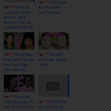
6036
[
Video] Quán
6320
[
Video] Cải
Nửa Khuya-Minh
Cảnh-Trọng Hữu
Lương Xưa : Rồi 30
Năm Sau - Minh
Vương Lệ Thủy | cải
lương xã hội hay nhất
9051
7346
[
Video] Bông
[
Video] Khi
Hồng Cài Áo - Vũ Linh,
Hoa Trà Nở - Vũ Linh,
Ngọc Huyền, Ngọc
Tài Linh
Giàu, Diệp Lang
4108
[
Video] Một
3656
[
Video] Sóng
Thời Phóng Đãng - Vũ
Linh, Tài Linh, Chí Linh
Gió Làng Chài - Vũ