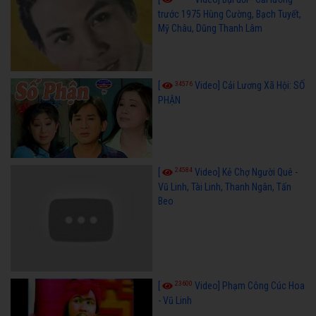
trước 1975 Hùng Cường, Bạch Tuyết,
Mỹ Châu, Dũng Thanh Lâm
34576
[
Video] Cải Lương Xã Hội: SỐ
PHẬN
24584
[
Video] Kẻ Chợ Người Quê -
Vũ Linh, Tài Linh, Thanh Ngân, Tấn
Beo
23600
[
Video] Phạm Công Cúc Hoa
- Vũ Linh