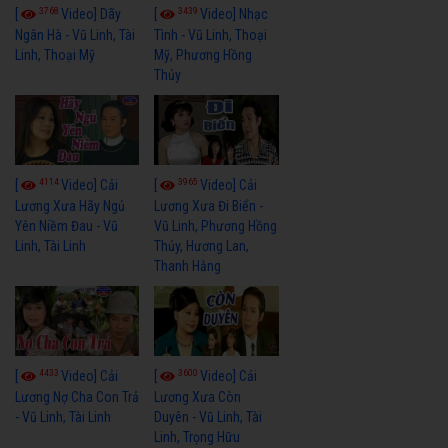
3768
3439
[
Video] Dãy
[
Video] Nhạc
Ngân Hà - Vũ Linh, Tài
Tình - Vũ Linh, Thoại
Linh, Thoại Mỹ
Mỹ, Phương Hồng
Thủy
4114
3965
[
Video] Cải
[
Video] Cải
Lương Xưa Hãy Ngủ
Lương Xưa Đi Biển -
Yên Niềm Đau - Vũ
Vũ Linh, Phương Hồng
Linh, Tài Linh
Thủy, Hương Lan,
Thanh Hằng
4433
3600
[
Video] Cải
[
Video] Cải
Lương Nợ Cha Con Trả
Lương Xưa Còn
- Vũ Linh, Tài Linh
Duyên - Vũ Linh, Tài
Linh, Trọng Hữu