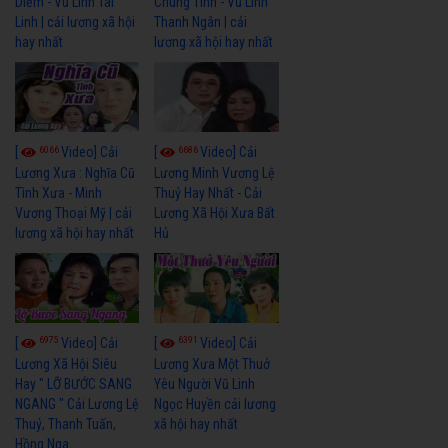
Diễm - Vũ Linh Tài
Chung Tình - Vũ Linh
Linh | cải lương xã hội
Thanh Ngân | cải
hay nhất
lương xã hội hay nhất
6066
6686
[
Video] Cải
[
Video] Cải
Lương Xưa : Nghĩa Cũ
Lương Minh Vương Lệ
Tình Xưa - Minh
Thuỷ Hay Nhất - Cải
Vương Thoại Mỹ | cải
Lương Xã Hội Xưa Bất
lương xã hội hay nhất
Hủ
6975
6391
[
Video] Cải
[
Video] Cải
Lương Xã Hội Siêu
Lương Xưa Một Thuở
Hay " LỠ BƯỚC SANG
Yêu Người Vũ Linh
NGANG " Cải Lương Lệ
Ngọc Huyền cải lương
Thuỷ, Thanh Tuấn,
xã hội hay nhất
Hồng Nga