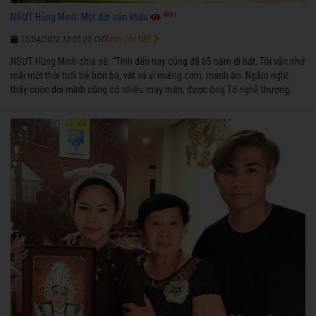
4881
NSƯT Hùng Minh: Một đời sân khấu
Xem chi tiết
12/04/2022 12:05:23 CH
NSƯT Hùng Minh chia sẻ: “Tính đến nay cũng đã 65 năm đi hát. Tôi vẫn nhớ
mãi một thời tuổi trẻ bôn ba, vất vả vì miếng cơm, manh áo. Ngẫm nghĩ
thấy cuộc đời mình cũng có nhiều may mắn, được ông Tổ nghề thương,
nên từ một cậu bé nghèo chẳng biết hát xướng là gì, trong dòng đời xuôi
ngược nhận được những cơ may để từng bước thành danh với nghiệp ca
diễn”.