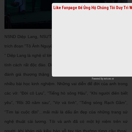
Like Fanpage Để Ủng Hộ Chúng Tôi Duy Trì 
NSND Diệp Lang, NSƯT Bảo Quốc, Thoại Mỹ và Vũ Luân trong
trích đoạn "Tô Ánh Nguyệt"
“ Diệp Lang là nghệ sĩ lớn, có phong cách thể hiện những vai diễn
tính cách rất độc đáo. Diễn xuất của anh được giới chuyên môn
đánh giá thượng thặng đã từng mang lại cho lớp diễn viên trẻ
Powered by
netcore.vn
nhiều bài học kinh nghiệm. Những vai diễn để đời của anh trong
các vở: “Đời cô Lựu”, “Tiếng hò sông Hậu”, “Khi người điên biết
yêu”, “Rồi 30 năm sau”, “Vợ và tình”, “Tiếng sóng Rạch Gầm”,
“Tìm lại cuộc đời”…mãi mãi là dấu ấn đẹp của những trang sử
nghệ thuật cải lương. Tôi và anh đã có một kỷ niệm trên xứ
người, khi khán giả kiều bào vỗ tay tán thưởng từng câu thoại,