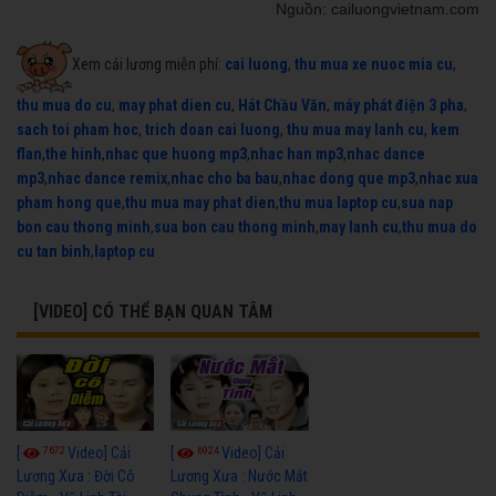
Nguồn: cailuongvietnam.com
Xem cải lương miễn phí:
cai luong
,
thu mua xe nuoc mia cu
,
thu mua do cu
,
may phat dien cu
,
Hát Chầu Văn
,
máy phát điện 3 pha
,
sach toi pham hoc
,
trich doan cai luong
,
thu mua may lanh cu
,
kem
flan
,
the hinh
,
nhac que huong mp3
,
nhac han mp3
,
nhac dance
mp3
,
nhac dance remix
,
nhac cho ba bau
,
nhac dong que mp3
,
nhac xua
pham hong que
,
thu mua may phat dien
,
thu mua laptop cu
,
sua nap
bon cau thong minh
,
sua bon cau thong minh
,
may lanh cu
,
thu mua do
cu tan binh
,
laptop cu
[VIDEO] CÓ THỂ BẠN QUAN TÂM
7672
6924
[
Video] Cải
[
Video] Cải
Lương Xưa : Đời Cô
Lương Xưa : Nước Mắt