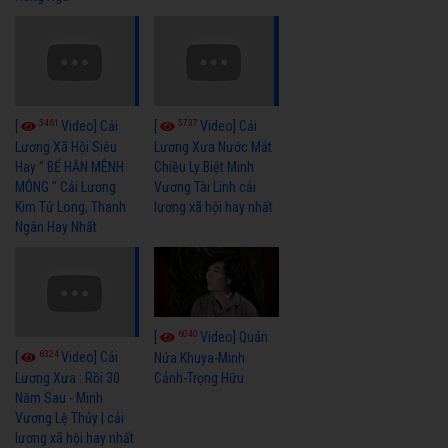
5461
5737
[
Video] Cải
[
Video] Cải
Lương Xã Hội Siêu
Lương Xưa Nước Mắt
Hay " BỂ HẬN MÊNH
Chiều Ly Biệt Minh
MÔNG " Cải Lương
Vương Tài Linh cải
Kim Tử Long, Thanh
lương xã hội hay nhất
Ngân Hay Nhất
6040
[
Video] Quán
6324
[
Video] Cải
Nửa Khuya-Minh
Cảnh-Trọng Hữu
Lương Xưa : Rồi 30
Năm Sau - Minh
Vương Lệ Thủy | cải
lương xã hội hay nhất