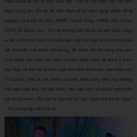
Diệp Lang dù chỉ là một suất hát. “Tôi đã nói điều này với anh
Diệp Lang sau khi tôi về Việt Nam đi dự đám tang nhiều đồng
nghiệp cùng thế hệ như: NSND Thanh Tòng, NSND
Viễn Châu
,
NSƯT Út Bạch Lan…Tôi nói không biết rồi tôi và anh Diệp Lang
ai sẽ ra đi trước, nên tôi muốn làm suất hát này để tri ân khán giả
đã yêu mến sân khấu cải lương, đã dành cho tôi cũng như anh
quá nhiều tình cảm sâu đậm. Và anh Diệp Lang đã đồng ý tham
gia. Đây có thể nói là món quà lớn nhất dành cho sinh nhật tuổi
72 của tôi. Tiếc là sức khỏe của anh Diệp Lang hiện nay không
thể ngồi máy bay về Việt Nam, nên việc anh và tôi tái ngộ khán
giả trong nước, vẫn còn là câu hỏi bỏ ngõ, chưa thể trả lời ngay”
– NS Hồng Nga đã chia sẻ.