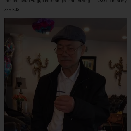
trên sân khấu và gặp lại khán giả thân thương" – NSƯT Thoại Mỹ
cho biết.