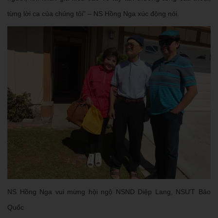
từng lời ca của chúng tôi” – NS Hồng Nga xúc động nói.
NS Hồng Nga vui mừng hội ngộ NSND Diệp Lang, NSƯT Bảo
Quốc