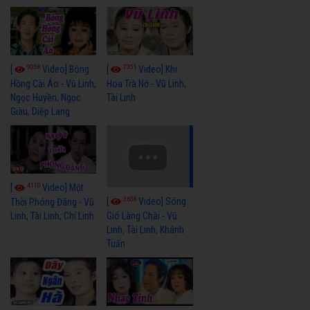
9058
7351
[
Video] Bông
[
Video] Khi
Hồng Cài Áo - Vũ Linh,
Hoa Trà Nở - Vũ Linh,
Ngọc Huyền, Ngọc
Tài Linh
Giàu, Diệp Lang
4110
[
Video] Một
3658
[
Video] Sóng
Thời Phóng Đãng - Vũ
Linh, Tài Linh, Chí Linh
Gió Làng Chài - Vũ
Linh, Tài Linh, Khánh
Tuấn