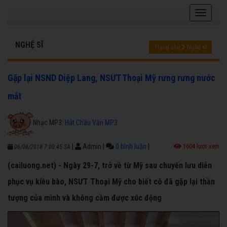
NGHỆ SĨ
Trang chủ
Nghệ sĩ
Gặp lại NSND Diệp Lang, NSƯT Thoại Mỹ rưng rưng nước
mắt
Nhạc MP3:
Hát Chầu Văn MP3
|
Admin
|
0 bình luận
|
1604 lượt xem
06/08/2018 7:00:45 SA
(cailuong.net) - Ngày 29-7, trở về từ Mỹ sau chuyến lưu diễn
phục vụ kiều bào, NSƯT Thoại Mỹ cho biết cô đã gặp lại thần
tượng của mình và không cầm được xúc động