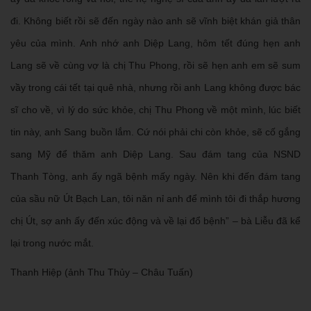
đi. Không biết rồi sẽ đến ngày nào anh sẽ vĩnh biệt khán giả thân
yêu của mình. Anh nhớ anh Diệp Lang, hôm tết đúng hẹn anh
Lang sẽ về cùng vợ là chị Thu Phong, rồi sẽ hẹn anh em sẽ sum
vầy trong cái tết tại quê nhà, nhưng rồi anh Lang không được bác
sĩ cho về, vì lý do sức khỏe, chị Thu Phong về một mình, lúc biết
tin này, anh Sang buồn lắm. Cứ nói phải chi còn khỏe, sẽ cố gắng
sang Mỹ để thăm anh Diệp Lang. Sau đám tang của NSND
Thanh Tòng, anh ấy ngã bệnh mấy ngày. Nên khi đến đám tang
của sầu nữ Út Bạch Lan, tôi năn nỉ anh để mình tôi đi thắp hương
chị Út, sợ anh ấy đến xúc động và về lại đổ bệnh” – bà Liễu đã kể
lại trong nước mắt.
Thanh Hiệp (ảnh Thu Thủy – Châu Tuấn)