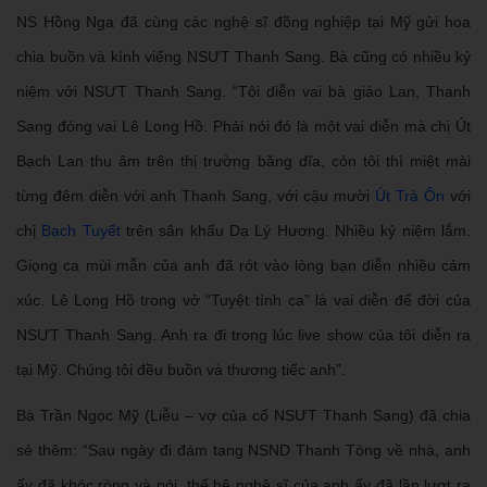
NS Hồng Nga đã cùng các nghệ sĩ đồng nghiệp tại Mỹ gửi hoa
chia buồn và kính viếng NSƯT Thanh Sang. Bà cũng có nhiều kỷ
niệm với NSƯT Thanh Sang. “Tôi diễn vai bà giáo Lan, Thanh
Sang đóng vai Lê Long Hồ. Phải nói đó là một vai diễn mà chị Út
Bạch Lan thu âm trên thị trường băng dĩa, còn tôi thì miệt mài
từng đêm diễn với anh Thanh Sang, với cậu mười
Út Trà Ôn
với
chị
Bạch Tuyết
trên sân khấu Dạ Lý Hương. Nhiều kỷ niệm lắm.
Giọng ca mùi mẫn của anh đã rót vào lòng bạn diễn nhiều cảm
xúc. Lê Long Hồ trong vở “Tuyệt tình ca” là vai diễn để đời của
NSƯT Thanh Sang. Anh ra đi trong lúc live show của tôi diễn ra
tại Mỹ. Chúng tôi đều buồn và thương tiếc anh”.
Bà Trần Ngọc Mỹ (Liễu – vợ của cố NSƯT Thanh Sang) đã chia
sẻ thêm: “Sau ngày đi đám tang NSND Thanh Tòng về nhà, anh
ấy đã khóc ròng và nói, thế hệ nghệ sĩ của anh ấy đã lần lượt ra