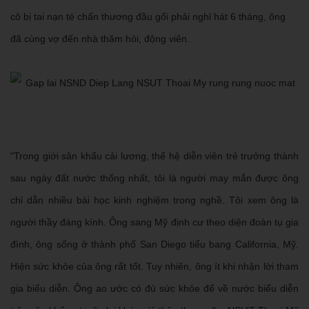
cô bị tai nạn té chấn thương đầu gối phải nghỉ hát 6 tháng, ông
đã cùng vợ đến nhà thăm hỏi, động viên.
"Trong giới sân khấu cải lương, thế hệ diễn viên trẻ trưởng thành
sau ngày đất nước thống nhất, tôi là người may mắn được ông
chỉ dẫn nhiều bài học kinh nghiệm trong nghề. Tôi xem ông là
người thầy đáng kính. Ông sang Mỹ định cư theo diện đoàn tụ gia
đình, ông sống ở thành phố San Diego tiểu bang California, Mỹ.
Hiện sức khỏe của ông rất tốt. Tuy nhiên, ông ít khi nhận lời tham
gia biểu diễn. Ông ao ước có đủ sức khỏe để về nước biểu diễn