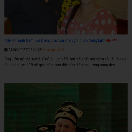
3596
NSND Thanh Nam: Lời khen, chê của khán giả quan trọng lắm!
Xem chi tiết
28/06/2022 7:01:24 SA
Ông luôn nói đời nghệ sĩ có ăn cơm Tổ mới hiểu hết nỗi niềm và tiết lộ sau
đại dịch Covid-19 sẽ góp sức thúc đẩy sàn diễn cải lương sáng đèn