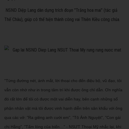
NSND Diệp Lang dàn dựng trích đoạn "Trắng hoa mai" (tác giả
Thế Châu), giúp cô thể hiện thành công vai Thiên Kiều công chúa.
"Từng đường nét, ánh mắt, lời thoại cho đến điệu bộ, vũ đạo, tôi
vẫn còn nhớ như in trong tâm trí khi được ông chỉ dẫn. Ơn nghĩa
đó rất lớn để tôi có được một vai diễn hay, bên cạnh những số
phận nhân vật mà tôi được vinh hạnh diễn trên sân khấu với ông
qua các vở: "Ra giêng anh cưới em", "Tô Ánh Nguyệt", "Con gái
chị Hằng", "Tấm lòng của biển…" - NSƯT Thoại Mỹ nhắc lại, khi