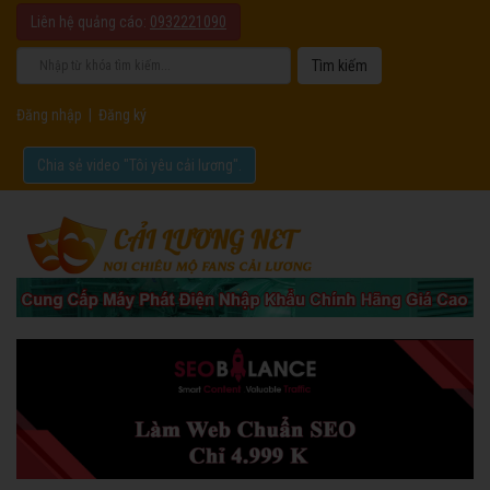
Liên hệ quảng cáo:
0932221090
Đăng nhập
|
Đăng ký
Chia sẻ video "Tôi yêu cải lương".