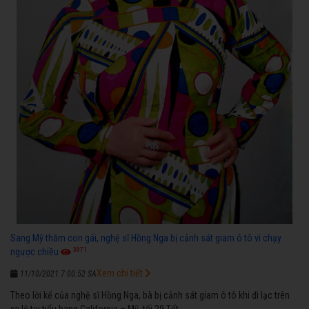
Sang Mỹ thăm con gái, nghệ sĩ Hồng Nga bị cảnh sát giam ô tô vì chạy
3871
ngược chiều
Xem chi tiết
11/10/2021 7:00:52 SA
Theo lời kể của nghệ sĩ Hồng Nga, bà bị cảnh sát giam ô tô khi đi lạc trên
xa lộ tại tiểu bang California – Mỹ, tối 29 Tết.