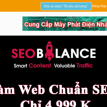
Đăng nhập
Chia sẻ video "Tôi yêu cải lương".