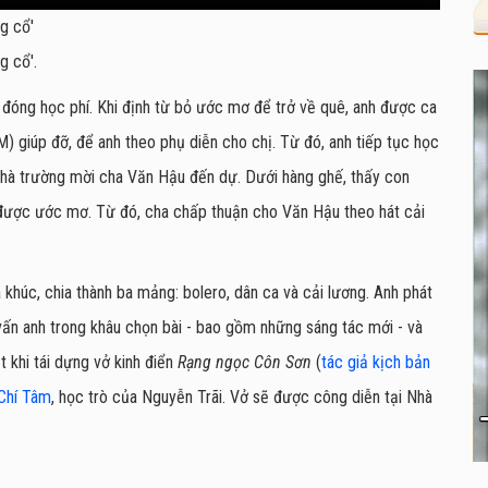
g cổ'
g cổ'.
 đóng học phí. Khi định từ bỏ ước mơ để trở về quê, anh được ca
 giúp đỡ, để anh theo phụ diễn cho chị. Từ đó, anh tiếp tục học
nhà trường mời cha Văn Hậu đến dự. Dưới hàng ghế, thấy con
ược ước mơ. Từ đó, cha chấp thuận cho Văn Hậu theo hát cải
 khúc, chia thành ba mảng: bolero, dân ca và cải lương. Anh phát
ấn anh trong khâu chọn bài - bao gồm những sáng tác mới - và
 khi tái dựng vở kinh điển
Rạng ngọc Côn Sơn
(
tác giả kịch bản
Chí Tâm
, học trò của Nguyễn Trãi. Vở sẽ được công diễn tại Nhà