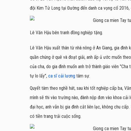
đội Kim Tử Long tại Đường đến danh ca vọng cổ 2016, 
Lê Văn Hậu bên tranh đồng nghiệp tặng.
Lê Văn Hậu xuất thân từ nhà nông ở An Giang, gia đình 
quần chúng ở quê và đoạt giải, anh ấp ủ ước muốn the
của cha, do gia đình muốn anh trở thành giáo viên "Cha tô
tự lo lấy",
ca sĩ cải lương
tâm sự.
Quyết tâm theo nghề hát, sau khi tốt nghiệp cấp ba, V
mình sẽ thi vào trường nào, đành nộp đơn vào khoa cải 
đại học, anh vẫn bị gia đình cắt liên lạc, không chu cấ
có tiền trang trải cuộc sống.