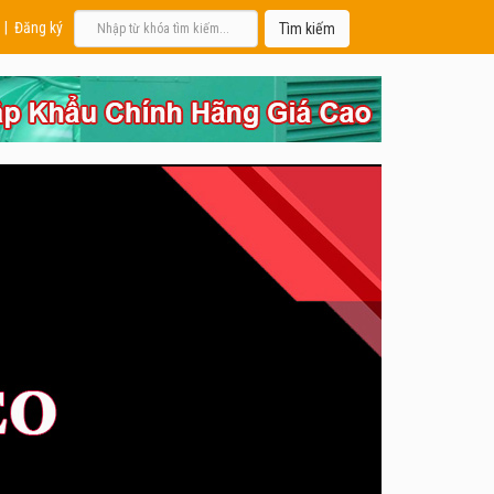
|
Đăng ký