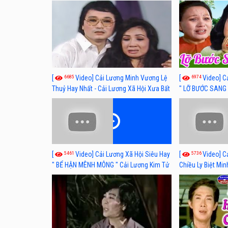
hay nhất
lương xã hội hay
6685
6974
[
Video] Cải Lương Minh Vương Lệ
[
Video] C
Thuỷ Hay Nhất - Cải Lương Xã Hội Xưa Bất
" LỠ BƯỚC SANG 
Hủ
Thuỷ, Thanh Tuấ
5461
5736
[
Video] Cải Lương Xã Hội Siêu Hay
[
Video] C
" BỂ HẬN MÊNH MÔNG " Cải Lương Kim Tử
Chiều Ly Biệt Min
Long, Thanh Ngân Hay Nhất
lương xã hội hay