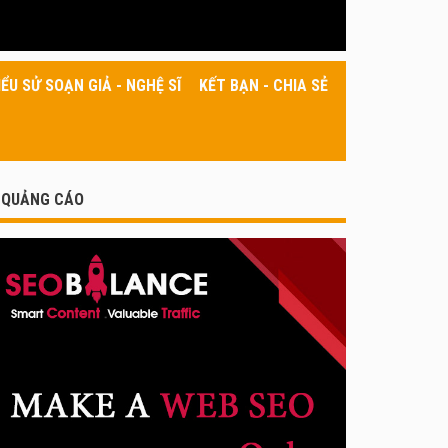
IỂU SỬ SOẠN GIẢ - NGHỆ SĨ
KẾT BẠN - CHIA SẺ
QUẢNG CÁO