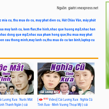
Nguồn: giaitri.vnexpress.net
c mia cu
,
thu mua do cu
,
may phat dien cu
,
Hát Chầu Văn
,
máy phát
ua may lanh cu
,
kem flan
,
the hinh
,
nhac que huong mp3
,
nhac han
nhac dong que mp3
,
nhac xua pham hong que
,
thu mua may phat
bon cau thong minh
,
may lanh cu
,
thu mua do cu tan binh
,
laptop cu
6065
ải Lương Xưa : Nước Mắt
[
Video] Cải Lương Xưa : Nghĩa Cũ
Linh Thanh Ngân | cải
Tình Xưa - Minh Vương Thoại Mỹ | cải