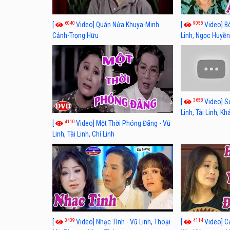
6040
9058
[
Video] Quán Nửa Khuya-Minh
[
Video] B
Cảnh-Trọng Hữu
Linh, Ngọc Huyền
3658
[
Video] S
Linh, Tài Linh, K
4110
[
Video] Một Thời Phóng Đãng - Vũ
Linh, Tài Linh, Chí Linh
3439
4114
[
Video] Nhạc Tình - Vũ Linh, Thoại
[
Video] C