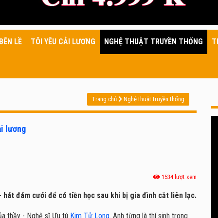
BÊN LỀ
TÔI YÊU CẢI LƯƠNG
NGHỆ THUẬT TRUYỀN THỐNG
T
Trang chủ
Nghệ thuật truyền thống
ải lương
1534 lượt xem
hát đám cưới để có tiền học sau khi bị gia đình cắt liên lạc.
ủa thầy - Nghệ sĩ Ưu tú
Kim Tử Long
. Anh từng là thí sinh trong