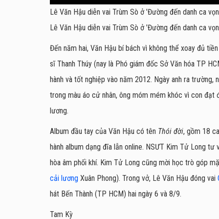
Lê Văn Hậu diễn vai Trùm Sò ở 'Đường đến danh ca vọn
Lê Văn Hậu diễn vai Trùm Sò ở 'Đường đến danh ca vọn
Đến năm hai, Văn Hậu bí bách vì không thể xoay đủ tiền
sĩ Thanh Thúy (nay là Phó giám đốc Sở Văn hóa TP HCM)
hành và tốt nghiệp vào năm 2012. Ngày anh ra trường, 
trong màu áo cử nhân, ông móm mém khóc vì con đạt đ
lương.
Album đầu tay của Văn Hậu có tên
Thói đời
, gồm 18 ca
hành album dạng đĩa lẫn online. NSƯT Kim Tử Long tư v
hòa âm phối khí. Kim Tử Long cũng mời học trò góp mặt
cải lương
Xuân Phong). Trong vở, Lê Văn Hậu đóng vai
hát Bến Thành (TP HCM) hai ngày 6 và 8/9.
Tam Kỳ