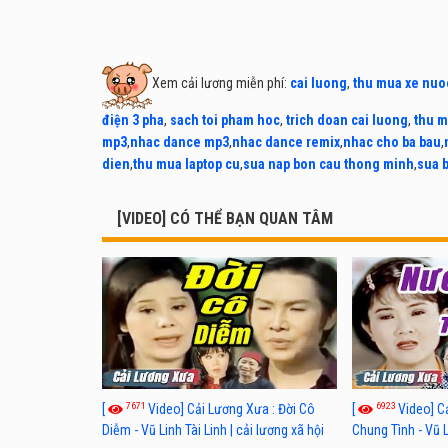
Xem cải lương miễn phí:
cai luong
,
thu mua xe nuo
điện 3 pha
,
sach toi pham hoc
,
trich doan cai luong
,
thu m
mp3
,
nhac dance mp3
,
nhac dance remix
,
nhac cho ba bau
,
dien
,
thu mua laptop cu
,
sua nap bon cau thong minh
,
sua 
[VIDEO] CÓ THỂ BẠN QUAN TÂM
7671
6923
[
Video] Cải Lương Xưa : Đời Cô
[
Video] C
Diễm - Vũ Linh Tài Linh | cải lương xã hội
Chung Tình - Vũ 