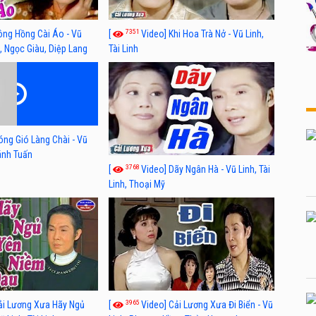
7351
ông Hồng Cài Áo - Vũ
[
Video] Khi Hoa Trà Nở - Vũ Linh,
, Ngọc Giàu, Diệp Lang
Tài Linh
óng Gió Làng Chài - Vũ
hánh Tuấn
3768
[
Video] Dãy Ngân Hà - Vũ Linh, Tài
Linh, Thoại Mỹ
3965
ải Lương Xưa Hãy Ngủ
[
Video] Cải Lương Xưa Đi Biển - Vũ