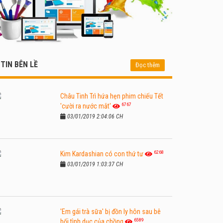
TIN BÊN LỀ
Đọc thêm
Châu Tinh Trì hứa hẹn phim chiếu Tết
6767
'cười ra nước mắt'
03/01/2019 2:04:06 CH
6268
Kim Kardashian có con thứ tư
03/01/2019 1:03:37 CH
'Em gái trà sữa' bị đồn ly hôn sau bê
6589
bối tình dục của chồng