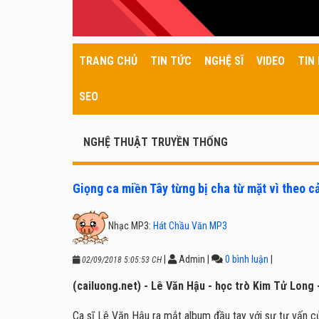
TRANG CHỦ
TIN TỨC
NGHỆ SĨ
VIDEO
TIN 
SEO
NGHỆ THUẬT TRUYỀN THỐNG
Giọng ca miền Tây từng bị cha từ mặt vì theo c
Nhạc MP3:
Hát Chầu Văn MP3
|
Admin
|
0 bình luận
|
02/09/2018 5:05:53 CH
(cailuong.net) - Lê Văn Hậu - học trò Kim Tử Long - 
Ca sĩ Lê Văn Hậu ra mắt album đầu tay với sự tư vấn c