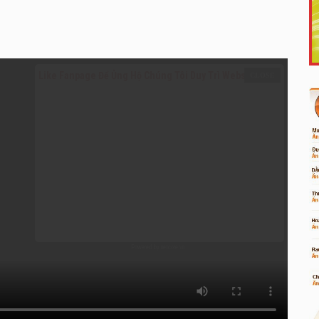
Like Fanpage Để Ủng Hộ Chúng Tôi Duy Trì Website
Powered by
netcore.vn