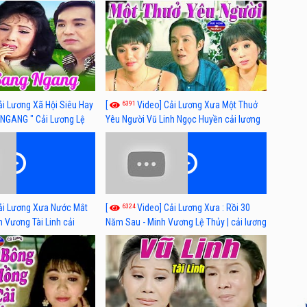
 nhất
lương xã hội hay nhất
6391
ải Lương Xã Hội Siêu Hay
[
Video] Cải Lương Xưa Một Thuở
NGANG " Cải Lương Lệ
Yêu Người Vũ Linh Ngọc Huyền cải lương
n, Hồng Nga
xã hội hay nhất
6324
ải Lương Xưa Nước Mắt
[
Video] Cải Lương Xưa : Rồi 30
h Vương Tài Linh cải
Năm Sau - Minh Vương Lệ Thủy | cải lương
 nhất
xã hội hay nhất