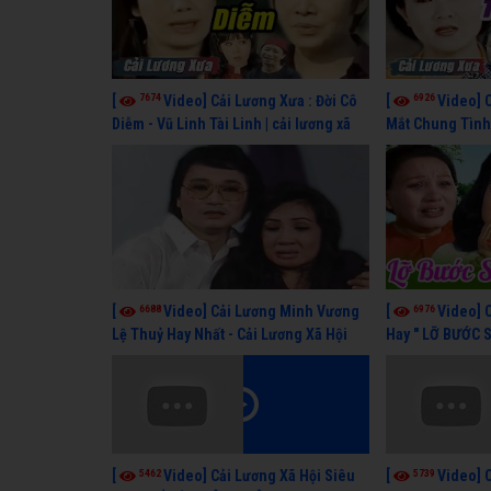
7674
6926
[
Video] Cải Lương Xưa : Đời Cô
[
Video] 
Diễm - Vũ Linh Tài Linh | cải lương xã
Mắt Chung Tình 
hội hay nhất
cải lương xã hội
6688
6976
[
Video] Cải Lương Minh Vương
[
Video] 
Lệ Thuỷ Hay Nhất - Cải Lương Xã Hội
Hay " LỠ BƯỚC 
Xưa Bất Hủ
Lương Lệ Thuỷ,
5462
5739
[
Video] Cải Lương Xã Hội Siêu
[
Video] 