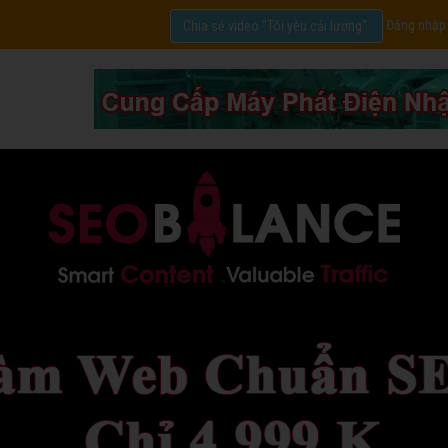
Đăng nhập
Chia sẻ video "Tôi yêu cải lương".