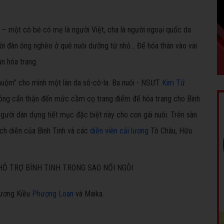
 – một cô bé có mẹ là người Việt, cha là người ngoại quốc da
i đàn ông nghèo ở quê nuôi dưỡng từ nhỏ… Để hóa thân vào vai
ần hóa trang.
huộm” cho mình một làn da sô-cô-la. Ba nuôi - NSƯT
Kim Tử
 ông cẩn thận đến mức cầm cọ trang điểm để hóa trang cho Bình
gười dàn dựng tiết mục đặc biệt này cho con gái nuôi. Trên sàn
ch diễn của Bình Tinh và các
diễn viên cải lương
Tô Châu, Hữu
lương Kiều
Phượng Loan
và Maika.