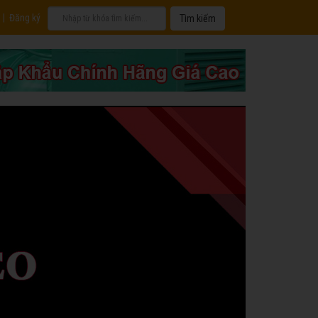
|
Đăng ký