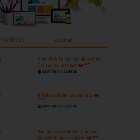
TIN BÊN LỀ
Đọc thêm
Châu Tinh Trì hứa hẹn phim chiếu
6770
Tết 'cười ra nước mắt'
03/01/2019 2:04:06 CH
Kim Kardashian có con thứ tư
6270
03/01/2019 1:03:37 CH
'Em gái trà sữa' bị đồn ly hôn sau
6591
bê bối tình dục của chồng