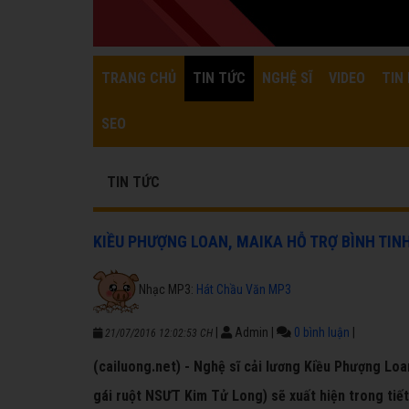
TRANG CHỦ
TIN TỨC
NGHỆ SĨ
VIDEO
TIN 
SEO
TIN TỨC
KIỀU PHƯỢNG LOAN, MAIKA HỖ TRỢ BÌNH TIN
Nhạc MP3:
Hát Chầu Văn MP3
|
Admin
|
0 bình luận
|
21/07/2016 12:02:53 CH
(cailuong.net) - Nghệ sĩ cải lương Kiều Phượng Loa
gái ruột NSƯT Kim Tử Long) sẽ xuất hiện trong tiết