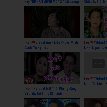
Hay " BỂ HẬN MÊNH MÔNG " Cải Lương
Chiều Ly Biệt M
Kim Tử Long, Thanh Ngân Hay Nhất
lương xã hội ha
6041
9059
[
Video] Quán Nửa Khuya-Minh
[
Video] 
Cảnh-Trọng Hữu
Linh, Ngọc Huyề
Lang
3659
[
Video] 
Linh, Tài Linh,
4110
[
Video] Một Thời Phóng Đãng -
Vũ Linh, Tài Linh, Chí Linh