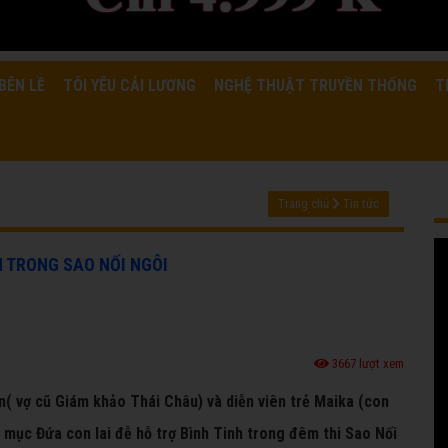
BÊN LỀ
TÔI YÊU CẢI LƯƠNG
NGHỆ THUẬT TRUYỀN THỐNG
T
Trang chủ
Tin tức
H TRONG SAO NỐI NGÔI
3667 lượt xem
n( vợ cũ Giám khảo Thái Châu) và diễn viên trẻ Maika (con
 mục Đứa con lai đễ hỗ trợ Bình Tinh trong đêm thi Sao Nối