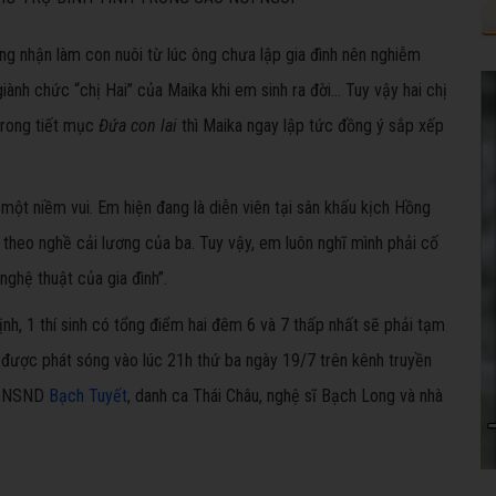
ng nhận làm con nuôi từ lúc ông chưa lập gia đình nên nghiễm
 giành chức “chị Hai” của Maika khi em sinh ra đời… Tuy vậy hai chị
 trong tiết mục
Đứa con lai
thì Maika ngay lập tức đồng ý sắp xếp
 một niềm vui. Em hiện đang là diễn viên tại sân khấu kịch Hồng
theo nghề cải lương của ba. Tuy vậy, em luôn nghĩ mình phải cố
nghệ thuật của gia đình”.
nh, 1 thí sinh có tổng điểm hai đêm 6 và 7 thấp nhất sẽ phải tạm
được phát sóng vào lúc 21h thứ ba ngày 19/7 trên kênh truyền
ồm NSND
Bạch Tuyết
, danh ca Thái Châu, nghệ sĩ Bạch Long và nhà