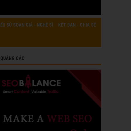
IỂU SỬ SOẠN GIẢ - NGHỆ SĨ
KẾT BẠN - CHIA SẺ
QUẢNG CÁO