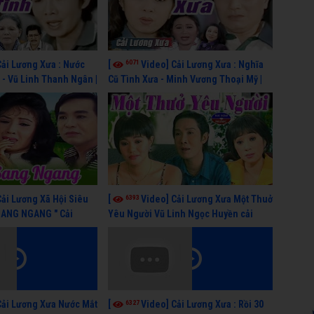
6071
Cải Lương Xưa : Nước
[
Video] Cải Lương Xưa : Nghĩa
- Vũ Linh Thanh Ngân |
Cũ Tình Xưa - Minh Vương Thoại Mỹ |
 hay nhất
cải lương xã hội hay nhất
6393
Cải Lương Xã Hội Siêu
[
Video] Cải Lương Xưa Một Thuở
SANG NGANG " Cải
Yêu Người Vũ Linh Ngọc Huyền cải
 Thanh Tuấn, Hồng Nga
lương xã hội hay nhất
6327
Cải Lương Xưa Nước Mắt
[
Video] Cải Lương Xưa : Rồi 30