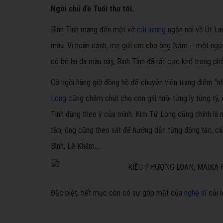
Ngôi chủ đề Tuổi thơ tôi.
Bình Tinh mang đến một vở
cải lương
ngắn nói về Út Lai
màu. Vì hoàn cảnh, mẹ gửi em cho ông Năm – một ngườ
cô bé lai da màu này, Bình Tinh đã rất cực khổ trong ph
Cô ngồi hàng giờ đồng hồ để chuyên viên trang điểm “n
Long
cũng chăm chút cho con gái nuôi từng ly từng tý,
Tinh đúng theo ý của mình. Kim Tử Long cũng chính là n
tập, ông cũng theo sát đế hướng dẫn từng động tác, cá
Bình, Lê Khâm…
Đặc biệt, tiết mục còn có sự góp mặt của
nghệ sĩ
cải 