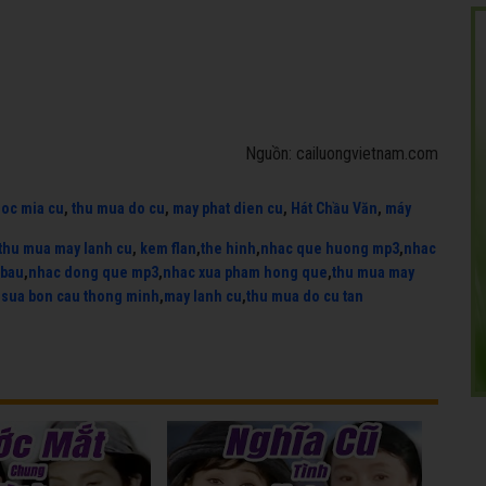
Nguồn: cailuongvietnam.com
uoc mia cu
,
thu mua do cu
,
may phat dien cu
,
Hát Chầu Văn
,
máy
thu mua may lanh cu
,
kem flan
,
the hinh
,
nhac que huong mp3
,
nhac
 bau
,
nhac dong que mp3
,
nhac xua pham hong que
,
thu mua may
,
sua bon cau thong minh
,
may lanh cu
,
thu mua do cu tan