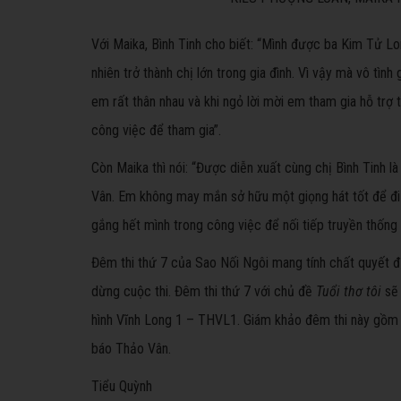
Với Maika, Bình Tinh cho biết: “Mình được ba Kim Tử Lo
nhiên trở thành chị lớn trong gia đình. Vì vậy mà vô tình
em rất thân nhau và khi ngỏ lời mời em tham gia hỗ trợ
công việc để tham gia”.
Còn Maika thì nói: “Được diễn xuất cùng chị Bình Tinh là
Vân. Em không may mắn sở hữu một giọng hát tốt để đi 
gắng hết mình trong công việc để nối tiếp truyền thống 
Đêm thi thứ 7 của Sao Nối Ngôi mang tính chất quyết đị
dừng cuộc thi. Đêm thi thứ 7 với chủ đề
Tuổi thơ tôi
sẽ 
hình Vĩnh Long 1 – THVL1. Giám khảo đêm thi này g
báo Thảo Vân.
Tiểu Quỳnh