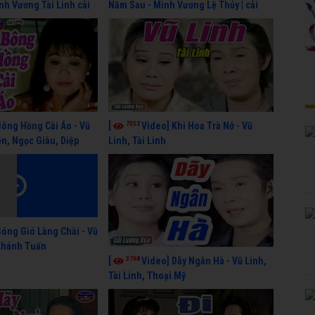
inh Vương Tài Linh cải
Năm Sau - Minh Vương Lệ Thủy | cải
y nhất
lương xã hội hay nhất
7352
Bông Hồng Cài Áo - Vũ
[
Video] Khi Hoa Trà Nở - Vũ
n, Ngọc Giàu, Diệp
Linh, Tài Linh
Sóng Gió Làng Chài - Vũ
 Khánh Tuấn
3768
[
Video] Dãy Ngân Hà - Vũ Linh,
Tài Linh, Thoại Mỹ