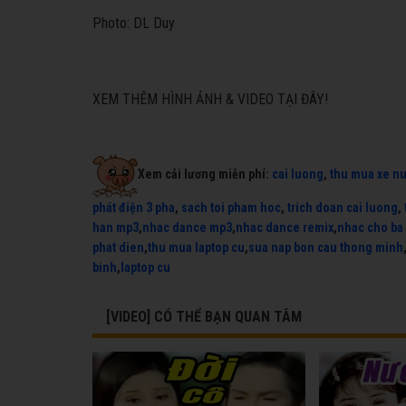
Photo: DL Duy
XEM THÊM HÌNH ẢNH & VIDEO TẠI ĐÂY!
Xem cải lương miễn phí:
cai luong
,
thu mua xe n
phát điện 3 pha
,
sach toi pham hoc
,
trich doan cai luong
,
han mp3
,
nhac dance mp3
,
nhac dance remix
,
nhac cho ba
phat dien
,
thu mua laptop cu
,
sua nap bon cau thong minh
binh
,
laptop cu
[VIDEO] CÓ THỂ BẠN QUAN TÂM