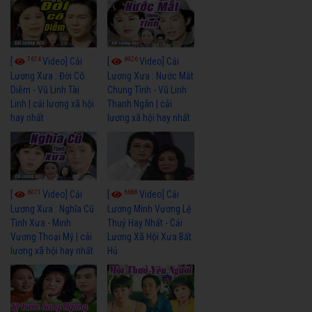
7674
6926
[
Video] Cải
[
Video] Cải
Lương Xưa : Đời Cô
Lương Xưa : Nước Mắt
Diễm - Vũ Linh Tài
Chung Tình - Vũ Linh
Linh | cải lương xã hội
Thanh Ngân | cải
hay nhất
lương xã hội hay nhất
6071
6688
[
Video] Cải
[
Video] Cải
Lương Xưa : Nghĩa Cũ
Lương Minh Vương Lệ
Tình Xưa - Minh
Thuỷ Hay Nhất - Cải
Vương Thoại Mỹ | cải
Lương Xã Hội Xưa Bất
lương xã hội hay nhất
Hủ