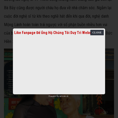
Bà Bảy cũng được người cháu họ đưa về nhà chăm sóc. Ngẫm lại
cuộc đời nghệ sĩ từ khi theo nghề hát đến khi qua đời, nghệ danh
Mộng Lành hoàn toàn trái ngược với số phận buồn nhiều hơn vui
của bà. Vĩnh biệt cô đào chánh của Đoàn Minh Tơ" – soạn giả Đức
Like Fanpage Để Ủng Hộ Chúng Tôi Duy Trì Website
Hiền xúc động kể.
Powered by
netcore.vn