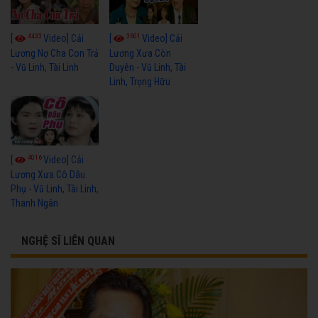
4433
3601
[
Video] Cải
[
Video] Cải
Lương Nợ Cha Con Trả
Lương Xưa Còn
- Vũ Linh, Tài Linh
Duyên - Vũ Linh, Tài
Linh, Trọng Hữu
4016
[
Video] Cải
Lương Xưa Cô Dâu
Phụ - Vũ Linh, Tài Linh,
Thanh Ngân
NGHỆ SĨ LIÊN QUAN