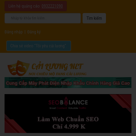
Liên hệ quảng cáo:
0932221090
Đăng nhập
|
Đăng ký
Chia sẻ video "Tôi yêu cải lương".