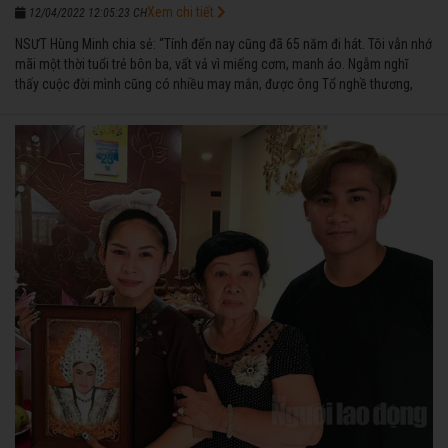
Xem chi tiết
12/04/2022 12:05:23 CH
NSƯT Hùng Minh chia sẻ: “Tính đến nay cũng đã 65 năm đi hát. Tôi vẫn nhớ
mãi một thời tuổi trẻ bôn ba, vất vả vì miếng cơm, manh áo. Ngẫm nghĩ
thấy cuộc đời mình cũng có nhiều may mắn, được ông Tổ nghề thương,
nên từ một cậu bé nghèo chẳng biết hát xướng là gì, trong dòng đời xuôi
ngược nhận được những cơ may để từng bước thành danh với nghiệp ca
diễn”.