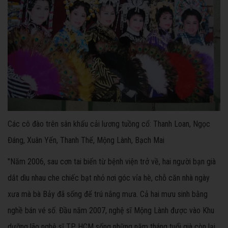
Các cô đào trên sân khấu cải lương tuồng cổ: Thanh Loan, Ngọc
Đáng, Xuân Yến, Thanh Thế, Mộng Lành, Bạch Mai
"Năm 2006, sau cơn tai biến từ bệnh viện trở về, hai người bạn già
dắt dìu nhau che chiếc bạt nhỏ nơi góc vỉa hè, chỗ căn nhà ngày
xưa mà bà Bảy đã sống để trú nắng mưa. Cả hai mưu sinh bằng
nghề bán vé số. Đầu năm 2007, nghệ sĩ Mộng Lành được vào Khu
dưỡng lão nghệ sĩ TP HCM sống những năm tháng tuổi già còn lại.