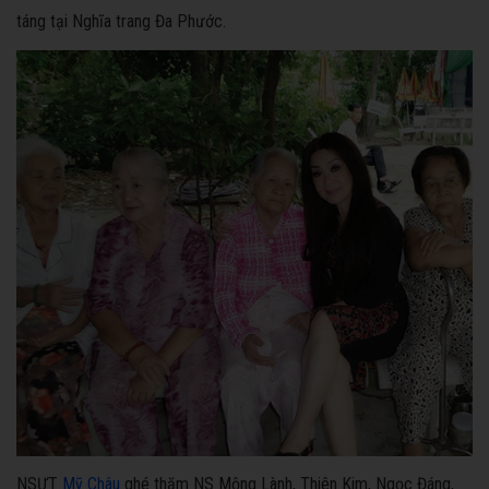
táng tại Nghĩa trang Đa Phước.
NSƯT
Mỹ Châu
ghé thăm NS Mộng Lành, Thiên Kim, Ngọc Đáng,