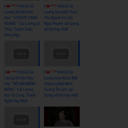
6976
6393
[
Video] Cải
[
Video] Cải
Lương Xã Hội Siêu
Lương Xưa Một Thuở
Hay " LỠ BƯỚC SANG
Yêu Người Vũ Linh
NGANG " Cải Lương Lệ
Ngọc Huyền cải lương
Thuỷ, Thanh Tuấn,
xã hội hay nhất
Hồng Nga
5462
5739
[
Video] Cải
[
Video] Cải
Lương Xã Hội Siêu
Lương Xưa Nước Mắt
Hay " BỂ HẬN MÊNH
Chiều Ly Biệt Minh
MÔNG " Cải Lương
Vương Tài Linh cải
Kim Tử Long, Thanh
lương xã hội hay nhất
Ngân Hay Nhất