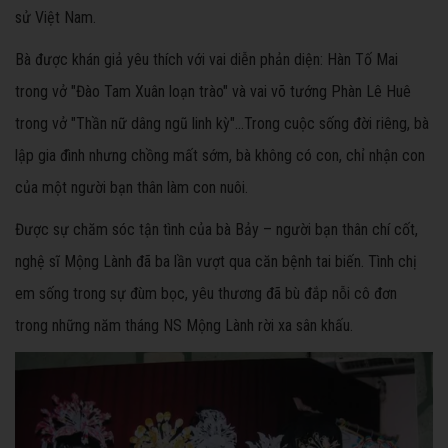
sử Việt Nam.
Bà được khán giả yêu thích với vai diễn phản diện: Hàn Tố Mai
trong vở "Đào Tam Xuân loạn trào" và vai võ tướng Phàn Lê Huê
trong vở "Thần nữ dâng ngũ linh kỳ"…Trong cuộc sống đời riêng, bà
lập gia đình nhưng chồng mất sớm, bà không có con, chỉ nhận con
của một người bạn thân làm con nuôi.
Được sự chăm sóc tận tình của bà Bảy – người bạn thân chí cốt,
nghệ sĩ Mộng Lành đã ba lần vượt qua căn bệnh tai biến. Tình chị
em sống trong sự đùm bọc, yêu thương đã bù đắp nỗi cô đơn
trong những năm tháng NS Mộng Lành rời xa sân khấu.