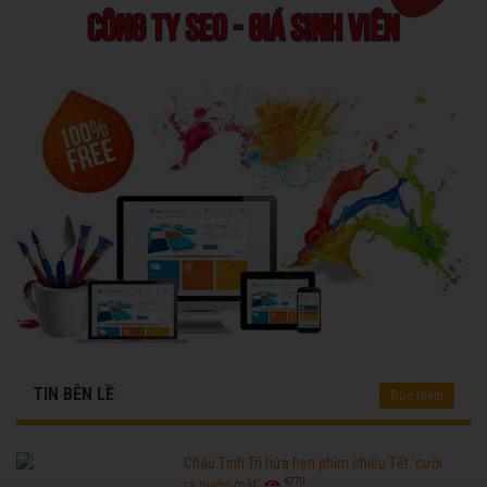
TIN BÊN LỀ
Đọc thêm
Châu Tinh Trì hứa hẹn phim chiếu Tết 'cười
6770
ra nước mắt'