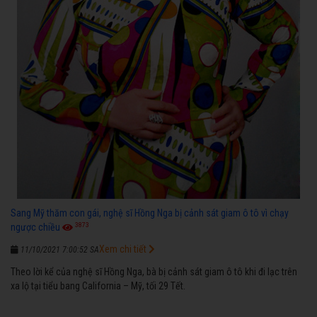
Sang Mỹ thăm con gái, nghệ sĩ Hồng Nga bị cảnh sát giam ô tô vì chạy
3873
ngược chiều
Xem chi tiết
11/10/2021 7:00:52 SA
Theo lời kể của nghệ sĩ Hồng Nga, bà bị cảnh sát giam ô tô khi đi lạc trên
xa lộ tại tiểu bang California – Mỹ, tối 29 Tết.