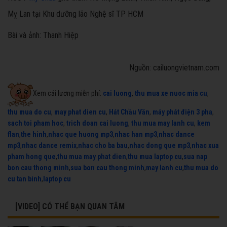
Mỵ Lan tại Khu dưỡng lão Nghệ sĩ TP HCM
Bài và ảnh: Thanh Hiệp
Nguồn: cailuongvietnam.com
Xem cải lương miễn phí:
cai luong
,
thu mua xe nuoc mia cu
,
thu mua do cu
,
may phat dien cu
,
Hát Chầu Văn
,
máy phát điện 3 pha
,
sach toi pham hoc
,
trich doan cai luong
,
thu mua may lanh cu
,
kem
flan
,
the hinh
,
nhac que huong mp3
,
nhac han mp3
,
nhac dance
mp3
,
nhac dance remix
,
nhac cho ba bau
,
nhac dong que mp3
,
nhac xua
pham hong que
,
thu mua may phat dien
,
thu mua laptop cu
,
sua nap
bon cau thong minh
,
sua bon cau thong minh
,
may lanh cu
,
thu mua do
cu tan binh
,
laptop cu
[VIDEO] CÓ THỂ BẠN QUAN TÂM