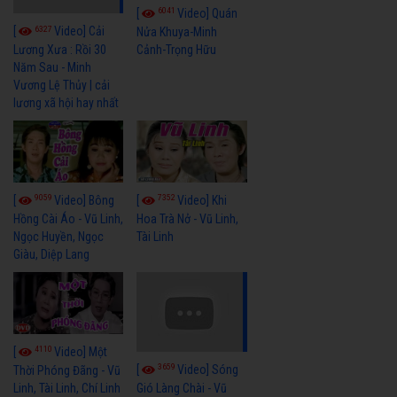
6041
[
Video] Quán
6327
[
Video] Cải
Nửa Khuya-Minh
Cảnh-Trọng Hữu
Lương Xưa : Rồi 30
Năm Sau - Minh
Vương Lệ Thủy | cải
lương xã hội hay nhất
9059
7352
[
Video] Bông
[
Video] Khi
Hồng Cài Áo - Vũ Linh,
Hoa Trà Nở - Vũ Linh,
Ngọc Huyền, Ngọc
Tài Linh
Giàu, Diệp Lang
4110
[
Video] Một
3659
[
Video] Sóng
Thời Phóng Đãng - Vũ
Linh, Tài Linh, Chí Linh
Gió Làng Chài - Vũ