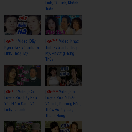
Linh, Tài Linh, Khánh
Tuấn
3768
3440
[
Video] Dãy
[
Video] Nhạc
Ngân Hà - Vũ Linh, Tài
Tình - Vũ Linh, Thoại
Linh, Thoại Mỹ
Mỹ, Phương Hồng
Thủy
4114
3966
[
Video] Cải
[
Video] Cải
Lương Xưa Hãy Ngủ
Lương Xưa Đi Biển -
Yên Niềm Đau - Vũ
Vũ Linh, Phương Hồng
Linh, Tài Linh
Thủy, Hương Lan,
Thanh Hằng