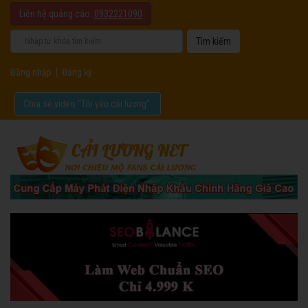
Liên hệ quảng cáo:
0932221090
Đăng nhập
|
Đăng ký
Chia sẻ video "Tôi yêu cải lương".