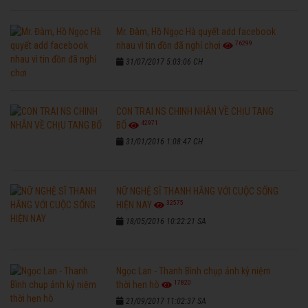
Mr. Đàm, Hồ Ngọc Hà quyết add facebook
76299
nhau vì tin đồn đã nghỉ chơi
31/07/2017 5:03:06 CH
CON TRAI NS CHINH NHẪN VỀ CHỊU TANG
42971
BỐ
31/01/2016 1:08:47 CH
NỮ NGHỆ SĨ THANH HẰNG VỚI CUỘC SỐNG
32575
HIỆN NAY
18/05/2016 10:22:21 SA
Ngọc Lan - Thanh Bình chụp ảnh kỷ niệm
17820
thời hẹn hò
21/09/2017 11:02:37 SA