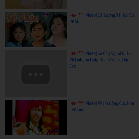
34577
[
Video] Cải Lương Xã Hội: SỐ
PHẬN
24584
[
Video] Kẻ Chợ Người Quê -
Vũ Linh, Tài Linh, Thanh Ngân, Tấn
Beo
23600
[
Video] Phạm Công Cúc Hoa
- Vũ Linh