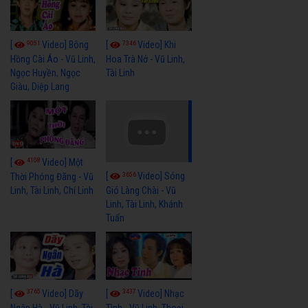
9051
7346
[
Video] Bông
[
Video] Khi
Hồng Cài Áo - Vũ Linh,
Hoa Trà Nở - Vũ Linh,
Ngọc Huyền, Ngọc
Tài Linh
Giàu, Diệp Lang
4108
[
Video] Một
3656
[
Video] Sóng
Thời Phóng Đãng - Vũ
Linh, Tài Linh, Chí Linh
Gió Làng Chài - Vũ
Linh, Tài Linh, Khánh
Tuấn
3765
3437
[
Video] Dãy
[
Video] Nhạc