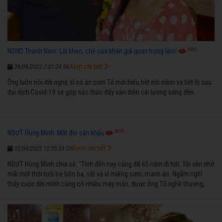
3592
NSND Thanh Nam: Lời khen, chê của khán giả quan trọng lắm!
Xem chi tiết
28/06/2022 7:01:24 SA
Ông luôn nói đời nghệ sĩ có ăn cơm Tổ mới hiểu hết nỗi niềm và tiết lộ sau
đại dịch Covid-19 sẽ góp sức thúc đẩy sàn diễn cải lương sáng đèn
4875
NSƯT Hùng Minh: Một đời sân khấu
Xem chi tiết
12/04/2022 12:05:23 CH
NSƯT Hùng Minh chia sẻ: “Tính đến nay cũng đã 65 năm đi hát. Tôi vẫn nhớ
mãi một thời tuổi trẻ bôn ba, vất vả vì miếng cơm, manh áo. Ngẫm nghĩ
thấy cuộc đời mình cũng có nhiều may mắn, được ông Tổ nghề thương,
nên từ một cậu bé nghèo chẳng biết hát xướng là gì, trong dòng đời xuôi
ngược nhận được những cơ may để từng bước thành danh với nghiệp ca
diễn”.