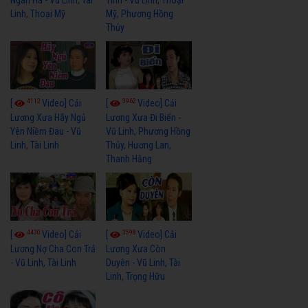
Ngân Hà - Vũ Linh, Tài
Tình - Vũ Linh, Thoại
Linh, Thoại Mỹ
Mỹ, Phương Hồng
Thủy
4112
3962
[
Video] Cải
[
Video] Cải
Lương Xưa Hãy Ngủ
Lương Xưa Đi Biển -
Yên Niềm Đau - Vũ
Vũ Linh, Phương Hồng
Linh, Tài Linh
Thủy, Hương Lan,
Thanh Hằng
4430
3598
[
Video] Cải
[
Video] Cải
Lương Nợ Cha Con Trả
Lương Xưa Còn
- Vũ Linh, Tài Linh
Duyên - Vũ Linh, Tài
Linh, Trọng Hữu