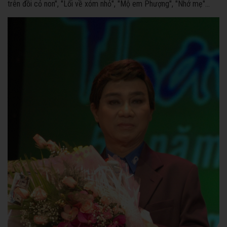
trên đồi cỏ non", "Lối về xóm nhỏ", "Mộ em Phượng", "Nhớ mẹ"...