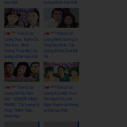
hay nhất
lương xã hội hay nhất
6051
6675
[
Video] Cải
[
Video] Cải
Lương Xưa : Nghĩa Cũ
Lương Minh Vương Lệ
Tình Xưa - Minh
Thuỷ Hay Nhất - Cải
Vương Thoại Mỹ | cải
Lương Xã Hội Xưa Bất
lương xã hội hay nhất
Hủ
6967
6384
[
Video] Cải
[
Video] Cải
Lương Xã Hội Siêu
Lương Xưa Một Thuở
Hay " LỠ BƯỚC SANG
Yêu Người Vũ Linh
NGANG " Cải Lương Lệ
Ngọc Huyền cải lương
Thuỷ, Thanh Tuấn,
xã hội hay nhất
Hồng Nga