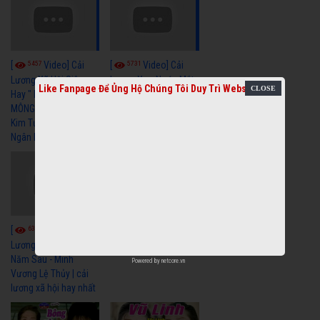
5457
5731
[
Video] Cải
[
Video] Cải
Lương Xã Hội Siêu
Lương Xưa Nước Mắt
Like Fanpage Để Ủng Hộ Chúng Tôi Duy Trì Website
Hay " BỂ HẬN MÊNH
Chiều Ly Biệt Minh
MÔNG " Cải Lương
Vương Tài Linh cải
Kim Tử Long, Thanh
lương xã hội hay nhất
Ngân Hay Nhất
6036
[
Video] Quán
6320
[
Video] Cải
Nửa Khuya-Minh
Cảnh-Trọng Hữu
Lương Xưa : Rồi 30
Năm Sau - Minh
Powered by
netcore.vn
Vương Lệ Thủy | cải
lương xã hội hay nhất