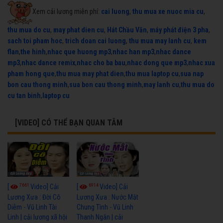
Xem cải lương miễn phí:
cai luong
,
thu mua xe nuoc mia cu
,
thu mua do cu
,
may phat dien cu
,
Hát Chầu Văn
,
máy phát điện 3 pha
,
sach toi pham hoc
,
trich doan cai luong
,
thu mua may lanh cu
,
kem
flan
,
the hinh
,
nhac que huong mp3
,
nhac han mp3
,
nhac dance
mp3
,
nhac dance remix
,
nhac cho ba bau
,
nhac dong que mp3
,
nhac xua
pham hong que
,
thu mua may phat dien
,
thu mua laptop cu
,
sua nap
bon cau thong minh
,
sua bon cau thong minh
,
may lanh cu
,
thu mua do
cu tan binh
,
laptop cu
[VIDEO] CÓ THỂ BẠN QUAN TÂM
7661
6914
[
Video] Cải
[
Video] Cải
Lương Xưa : Đời Cô
Lương Xưa : Nước Mắt
Diễm - Vũ Linh Tài
Chung Tình - Vũ Linh
Linh | cải lương xã hội
Thanh Ngân | cải