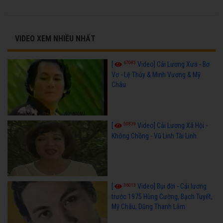
VIDEO XEM NHIỀU NHẤT
67085
[
Video] Cải Lương Xưa - Bơ
Vơ - Lệ Thủy & Minh Vương & Mỹ
Châu
50839
[
Video] Cải Lương Xã Hội -
Không Chồng - Vũ Linh Tài Linh
36013
[
Video] Bụi đời - Cải lương
trước 1975 Hùng Cường, Bạch Tuyết,
Mỹ Châu, Dũng Thanh Lâm