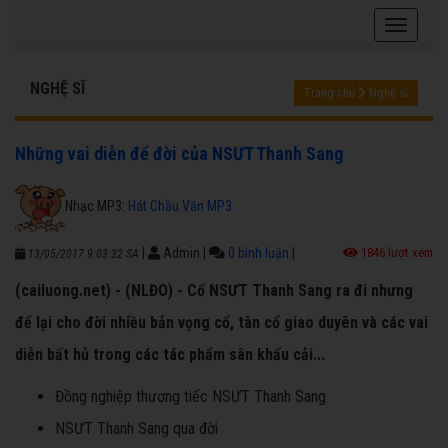
NGHỆ SĨ
Trang chủ
Nghệ sĩ
Những vai diễn để đời của NSƯT Thanh Sang
Nhạc MP3:
Hát Chầu Văn MP3
|
Admin
|
0 bình luận
|
1846 lượt xem
13/05/2017 9:03:32 SA
(cailuong.net) - (NLĐO) - Cố NSƯT Thanh Sang ra đi nhưng
để lại cho đời nhiều bản vọng cổ, tân cổ giao duyên và các vai
diễn bất hủ trong các tác phẩm sân khấu cải...
Đồng nghiệp thương tiếc NSƯT Thanh Sang
NSƯT Thanh Sang qua đời