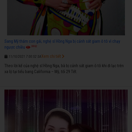
Sang Mỹ thăm con gái, nghệ sĩ Hồng Nga bị cảnh sát giam ô tô vì chạy
3862
ngược chiều
Xem chi tiết
11/10/2021 7:00:52 SA
Theo lời kể của nghệ sĩ Hồng Nga, bà bị cảnh sát giam ô tô khi đi lạc trên
xa lộ tại tiểu bang California – Mỹ, tối 29 Tết.