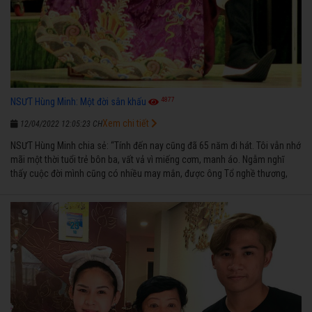
4877
NSƯT Hùng Minh: Một đời sân khấu
Xem chi tiết
12/04/2022 12:05:23 CH
NSƯT Hùng Minh chia sẻ: “Tính đến nay cũng đã 65 năm đi hát. Tôi vẫn nhớ
mãi một thời tuổi trẻ bôn ba, vất vả vì miếng cơm, manh áo. Ngẫm nghĩ
thấy cuộc đời mình cũng có nhiều may mắn, được ông Tổ nghề thương,
nên từ một cậu bé nghèo chẳng biết hát xướng là gì, trong dòng đời xuôi
ngược nhận được những cơ may để từng bước thành danh với nghiệp ca
diễn”.