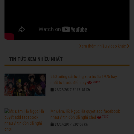
Xem thêm nhiều video khác
TIN TỨC XEM NHIỀU NHẤT
260 tuồng cải lương xưa trước 1975 hay
96197
nhất từ trước đến nay
17/07/2017 11:33:48 CH
Mr. Đàm, Hồ Ngọc Hà quyết add facebook
76301
nhau vì tin đồn đã nghỉ chơi
31/07/2017 5:03:06 CH