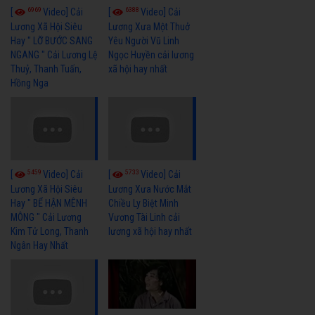
6969
6388
[
Video] Cải
[
Video] Cải
Lương Xã Hội Siêu
Lương Xưa Một Thuở
Hay " LỠ BƯỚC SANG
Yêu Người Vũ Linh
NGANG " Cải Lương Lệ
Ngọc Huyền cải lương
Thuỷ, Thanh Tuấn,
xã hội hay nhất
Hồng Nga
5459
5733
[
Video] Cải
[
Video] Cải
Lương Xã Hội Siêu
Lương Xưa Nước Mắt
Hay " BỂ HẬN MÊNH
Chiều Ly Biệt Minh
MÔNG " Cải Lương
Vương Tài Linh cải
Kim Tử Long, Thanh
lương xã hội hay nhất
Ngân Hay Nhất