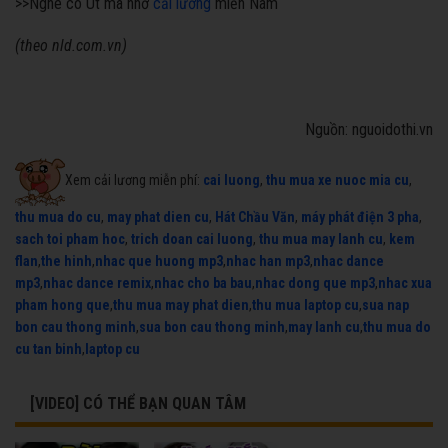
>>
Nghe cô Út mà nhớ
cải lương
miền Nam
(theo nld.com.vn)
Nguồn: nguoidothi.vn
Xem cải lương miễn phí:
cai luong
,
thu mua xe nuoc mia cu
,
thu mua do cu
,
may phat dien cu
,
Hát Chầu Văn
,
máy phát điện 3 pha
,
sach toi pham hoc
,
trich doan cai luong
,
thu mua may lanh cu
,
kem
flan
,
the hinh
,
nhac que huong mp3
,
nhac han mp3
,
nhac dance
mp3
,
nhac dance remix
,
nhac cho ba bau
,
nhac dong que mp3
,
nhac xua
pham hong que
,
thu mua may phat dien
,
thu mua laptop cu
,
sua nap
bon cau thong minh
,
sua bon cau thong minh
,
may lanh cu
,
thu mua do
cu tan binh
,
laptop cu
[VIDEO] CÓ THỂ BẠN QUAN TÂM