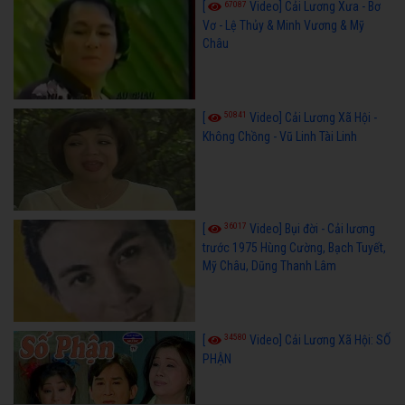
67087
[
Video] Cải Lương Xưa - Bơ
Vơ - Lệ Thủy & Minh Vương & Mỹ
Châu
50841
[
Video] Cải Lương Xã Hội -
Không Chồng - Vũ Linh Tài Linh
36017
[
Video] Bụi đời - Cải lương
trước 1975 Hùng Cường, Bạch Tuyết,
Mỹ Châu, Dũng Thanh Lâm
34580
[
Video] Cải Lương Xã Hội: SỐ
PHẬN