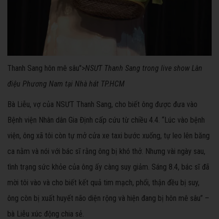
Thanh Sang
hôn mê sâu">
NSƯT Thanh Sang trong live show Làn
điệu Phương Nam tại Nhà hát TP.HCM
Bà Liễu, vợ của NSƯT Thanh Sang, cho biết ông được đưa vào
Bệnh viện Nhân dân Gia Định cấp cứu từ chiều 4.4. “Lúc vào bệnh
viện, ông xã tôi còn tự mở cửa xe taxi bước xuống, tự leo lên băng
ca nằm và nói với bác sĩ rằng ông bị khó thở. Nhưng vài ngày sau,
tình trạng sức khỏe của ông ấy càng suy giảm. Sáng 8.4, bác sĩ đã
mời tôi vào và cho biết kết quả tim mạch, phổi, thận đều bị suy,
ông còn bị xuất huyết não diện rộng và hiện đang bị hôn mê sâu” –
bà Liễu xúc động chia sẻ.