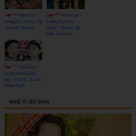
4432
3599
[
Video] Cải
[
Video] Cải
Lương Nợ Cha Con Trả
Lương Xưa Còn
- Vũ Linh, Tài Linh
Duyên - Vũ Linh, Tài
Linh, Trọng Hữu
4015
[
Video] Cải
Lương Xưa Cô Dâu
Phụ - Vũ Linh, Tài Linh,
Thanh Ngân
NGHỆ SĨ LIÊN QUAN