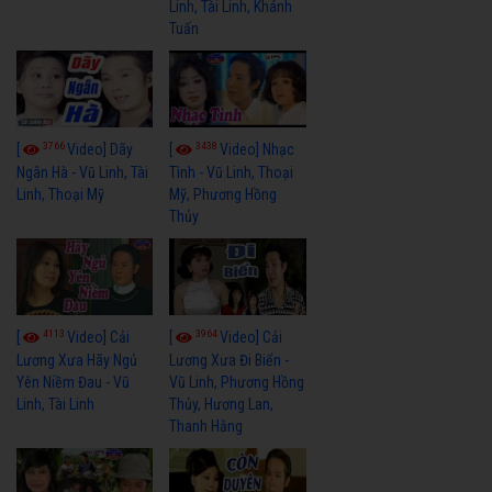
Linh, Tài Linh, Khánh
Tuấn
3766
3438
[
Video] Dãy
[
Video] Nhạc
Ngân Hà - Vũ Linh, Tài
Tình - Vũ Linh, Thoại
Linh, Thoại Mỹ
Mỹ, Phương Hồng
Thủy
4113
3964
[
Video] Cải
[
Video] Cải
Lương Xưa Hãy Ngủ
Lương Xưa Đi Biển -
Yên Niềm Đau - Vũ
Vũ Linh, Phương Hồng
Linh, Tài Linh
Thủy, Hương Lan,
Thanh Hằng