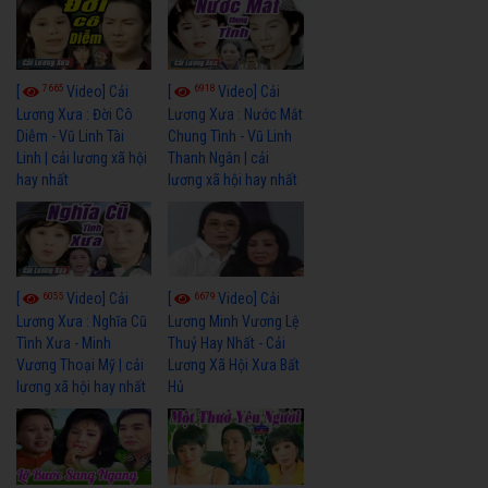
7665
6918
[
Video] Cải
[
Video] Cải
Lương Xưa : Đời Cô
Lương Xưa : Nước Mắt
Diễm - Vũ Linh Tài
Chung Tình - Vũ Linh
Linh | cải lương xã hội
Thanh Ngân | cải
hay nhất
lương xã hội hay nhất
6055
6679
[
Video] Cải
[
Video] Cải
Lương Xưa : Nghĩa Cũ
Lương Minh Vương Lệ
Tình Xưa - Minh
Thuỷ Hay Nhất - Cải
Vương Thoại Mỹ | cải
Lương Xã Hội Xưa Bất
lương xã hội hay nhất
Hủ