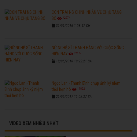
CON TRAI NS CHINH NHẪN VỀ CHỊU TANG
42974
BỐ
31/01/2016 1:08:47 CH
NỮ NGHỆ SĨ THANH HẰNG VỚI CUỘC SỐNG
32577
HIỆN NAY
18/05/2016 10:22:21 SA
Ngọc Lan - Thanh Bình chụp ảnh kỷ niệm
17822
thời hẹn hò
21/09/2017 11:02:37 SA
VIDEO XEM NHIỀU NHẤT