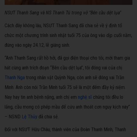
NSƯT Thanh Sang và NS Thanh Tú trong vở "Bên cầu dệt lụa"
Cách đây không lâu, NSƯT Thanh Sang đã chia sẻ về ý định tổ
chức một chương trình sinh nhật tuổi 75 của ông vào dịp cuối năm,
đúng vào ngày 24.12, lễ giáng sinh.
“Anh Thanh Sang rất hồ hởi, đã gọi điện thoại cho tôi, mời tham gia
hát cùng anh trích đoạn “Bên cầu dệt lụa”, tôi đóng vai của chị
Thanh Nga
trong nhân vật Quỳnh Nga, còn anh sẽ đóng vai Trần
Minh. Anh còn nói Trần Minh tuổi 75 sẽ là một đêm đầy kỷ niệm.
Nay hay tin anh bệnh nặng, anh chị em
nghệ sĩ
chúng tôi đều lo
lắng, cầu mong có phép mầu để cứu anh thoát cơn nguy kịch này”
– NSND
Lệ Thủy
đã chia sẻ.
Đối với NSƯT Hữu Châu, thành viên của Đoàn Thanh Minh, Thanh