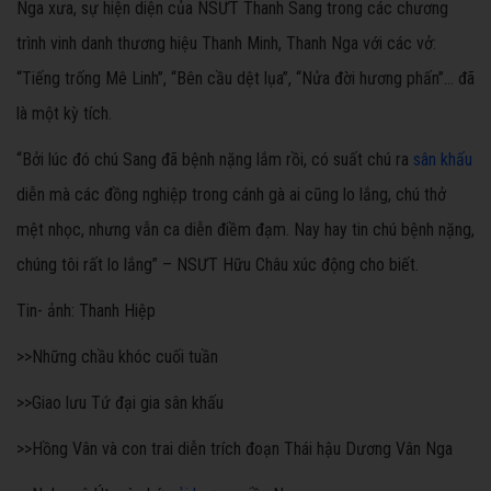
Nga xưa, sự hiện diện của NSƯT Thanh Sang trong các chương
trình vinh danh thương hiệu Thanh Minh, Thanh Nga với các vở:
“Tiếng trống Mê Linh”, “Bên cầu dệt lụa”, “Nửa đời hương phấn”… đã
là một kỳ tích.
“Bởi lúc đó chú Sang đã bệnh nặng lắm rồi, có suất chú ra
sân khấu
diễn mà các đồng nghiệp trong cánh gà ai cũng lo lắng, chú thở
mệt nhọc, nhưng vẫn ca diễn điềm đạm. Nay hay tin chú bệnh nặng,
chúng tôi rất lo lắng” – NSƯT Hữu Châu xúc động cho biết.
Tin- ảnh: Thanh Hiệp
>>
Những chầu khóc cuối tuần
>>
Giao lưu Tứ đại gia sân khấu
>>Hồng Vân và con trai diễn trích đoạn Thái hậu Dương Vân Nga