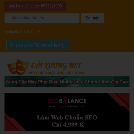
Liên hệ quảng cáo:
0932221090
Đăng nhập
|
Đăng ký
Chia sẻ video "Tôi yêu cải lương".