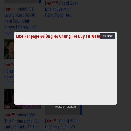
6038
[
Video] Quán
6322
[
Video] Cải
Nửa Khuya-Minh
Cảnh-Trọng Hữu
Lương Xưa : Rồi 30
Năm Sau - Minh
Vương Lệ Thủy | cải
lương xã hội hay nhất
Like Fanpage Để Ủng Hộ Chúng Tôi Duy Trì Website
9055
7349
[
Video] Bông
[
Video] Khi
Hồng Cài Áo - Vũ Linh,
Hoa Trà Nở - Vũ Linh,
Ngọc Huyền, Ngọc
Tài Linh
Giàu, Diệp Lang
Powered by
netcore.vn
4109
[
Video] Một
3657
[
Video] Sóng
Thời Phóng Đãng - Vũ
Linh, Tài Linh, Chí Linh
Gió Làng Chài - Vũ